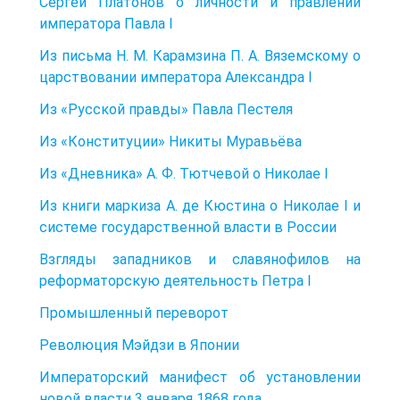
Сергей Платонов о личности и правлении
императора Павла I
Из письма Н. М. Карамзина П. А. Вяземскому о
царствовании императора Александра I
Из «Русской правды» Павла Пестеля
Из «Конституции» Никиты Муравьёва
Из «Дневника» А. Ф. Тютчевой о Николае I
Из книги маркиза А. де Кюстина о Николае I и
системе государственной власти в России
Взгляды западников и славянофилов на
реформаторскую деятельность Петра I
Промышленный переворот
Революция Мэйдзи в Японии
Императорский манифест об установлении
новой власти 3 января 1868 года