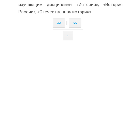
изучающим дисциплины «История», «История
России», «Отечествен­ная история».
|
<<
>>
↑