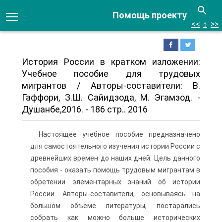
Помощь проекту
<<
↑
>>
История России в кратком изложении:
Учебное по­собие для трудовых
мигрантов / Авторы-составители: В.
Гаффори, З.Ш. Сайидзода, М. Эгамзод. -
Душанбе,2016. - 186 стр.. 2016
Настоящее учебное пособие предназначено
для само­стоятельного изучения истории России с
древнейших вре­мен до наших дней. Цель данного
пособия - оказать по­мощь трудовым мигрантам в
обретении элементарных знаний об истории
России. Авторы-составители, основываясь на
большом объё­ме литературы, постарались
собрать как можно больше ис­торических