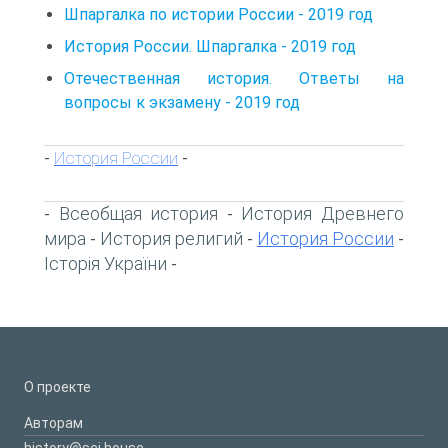
Шпаргалка по истории России - 2019 год
История России. Шпаргалка - 2019 год
Отечественная история. Ответы на
вопросы к экзамену - 2019 год
История России
-
-
Всеобщая история
История Древнего
-
-
мира
История религий
История России
-
-
-
Історія України
-
О проекте
Авторам
history@sci.house