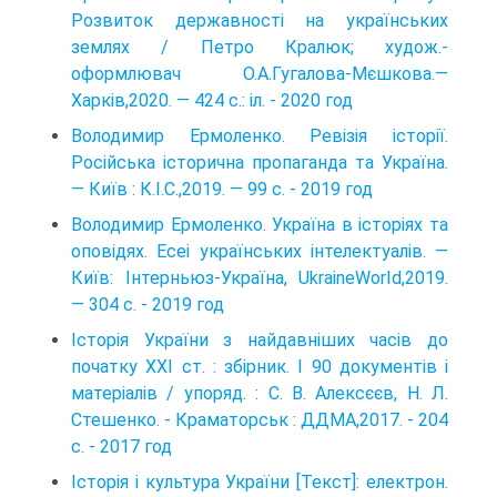
Розвиток державності на українських
землях / Петро Кралюк; худож.-
оформлювач О.А.Гугалова-Мєшкова.—
Харків,2020. — 424 с.: іл. - 2020 год
Володимир Ермоленко. Ревізія історії.
Російська історична пропаганда та Україна.
— Київ : К.І.С.,2019. — 99 с. - 2019 год
Володимир Ермоленко. Україна в історіях та
оповідях. Ecei українських інтелектуалів. —
Київ: Інтерньюз-Україна, UkraineWorId,2019.
— 304 с. - 2019 год
Історія України з найдавніших часів до
початку ХХІ ст. : збірник. І 90 документів і
матеріалів / упоряд. : С. В. Алексєєв, Н. Л.
Стешенко. - Краматорськ : ДДМА,2017. - 204
с. - 2017 год
Історія і культура України [Текст]: електрон.