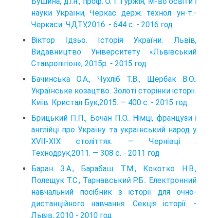
Бушина, д.і.н., проф. О. І. Гуржія; М-во освіти і
науки України, Черкас. держ. технол. ун-т.-
Черкаси: ЧДТУ,2016. - 644 с. - 2016 год
Віктор Ідзьо. Історія України. Львів,
Видавництво Університету «Львівський
Ставропігіон», 2015р. - 2015 год
Бачинська О.А., Чухліб Т.В., Щербак В.О..
Українське козацтво. Золоті сторінки історії.
Київ: Кристал Бук,2015. — 400 с. - 2015 год
Брицький П.П., Бочан П.О.. Німці, французи і
англійці про Україну та український народ у
XVII-XIX століттях. — Чернівці :
Технодрук,2011. — 308 с. - 2011 год
Баран З.А., Барабаш Т.М., Кокотко Н.В.,
Полещук Т.С., Тарнавський Р.Б.. Електронний
навчальний посібник з історії для очно-
дистанційного навчання. Секція історії. -
Львів, 2010 - 2010 год