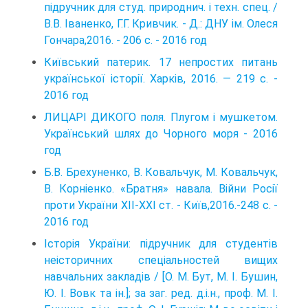
підручник для студ. природнич. і техн. спец. /
В.В. Іваненко, Г.Г. Кривчик. - Д.: ДНУ ім. Олеся
Гончара,2016. - 206 с. - 2016 год
Київський патерик. 17 непростих питань
української історії. Харків, 2016. — 219 с. -
2016 год
ЛИЦАРІ ДИКОГО поля. Плугом і мушкетом.
Український шлях до Чорного моря - 2016
год
Б.В. Брехуненко, В. Ковальчук, М. Ковальчук,
В. Корніенко. «Братня» навала. Війни Росії
проти України XII-XXI ст. - Київ,2016.-248 с. -
2016 год
Історія України: підручник для студентів
неісторичних спеціальностей вищих
навчальних закладів / [О. М. Бут, М. І. Бушин,
Ю. І. Вовк та ін.]; за заг. ред. д.і.н., проф. М. І.