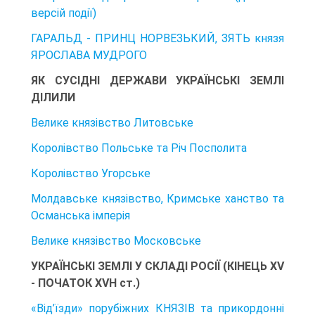
версій події)
ГАРАЛЬД - ПРИНЦ НОРВЕЗЬКИЙ, ЗЯТЬ князя
ЯРОСЛАВА МУДРОГО
ЯК СУСІДНІ ДЕРЖАВИ УКРАЇНСЬКІ ЗЕМЛІ
ДІЛИЛИ
Велике князівство Литовське
Королівство Польське та Річ Посполита
Королівство Угорське
Молдавське князівство, Кримське ханство та
Османська імперія
Велике князівство Московське
УКРАЇНСЬКІ ЗЕМЛІ У СКЛАДІ РОСІЇ (КІНЕЦЬ XV
- ПОЧАТОК XVH ст.)
«Від’їзди» порубіжних КНЯЗІВ та прикордонні