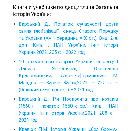
Книги и учебники по дисциплине Загальна
історія України:
Вирський Д.. Початок сучасності: друга
хвиля глобалізації, кінець Старого Порядку
та Україна (XV - середина XIX ст.). Вид. 2-е,
доп. Київ : НАН України, Ін-т історії
України,2022. 205 с. - 2022 год
10 розмов про історію України та світу I
Данило Яневський, Олександр
Красовицький; худож.-оформлювач М.
Мендор. — Харків: Фоліо,2021. — 235 с. —
(Великий наук, проект). - 2021 год
Вирський Д.. Річ Посполита про козаків
(1560-і - початок 1650-х рр.). Київ : НАН
України, Ін-т історії України,2021. 288 с. -
2021 год
Кралюк П.М. Історія України «без брому».