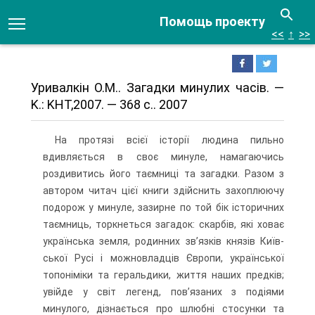
Помощь проекту
<<
↑
>>
Уривалкін О.М.. Загадки минулих часів. —
K.: KHT,2007. — 368 с.. 2007
На протязі всієї історії людина пильно
вдивляється в своє ми­нуле, намагаючись
роздивитись його таємниці та загадки. Разом з
автором читач цієї книги здійснить захоплюючу
подорож у мину­ле, зазирне по той бік історичних
таємниць, торкнеться загадок: скарбів, які ховає
українська земля, родинних зв’язків князів Київ­
ської Русі і можновладців Європи, української
топоніміки та ге­ральдики, життя наших предків;
увійде у світ легенд, пов’язаних з подіями
минулого, дізнається про шлюбні стосунки та