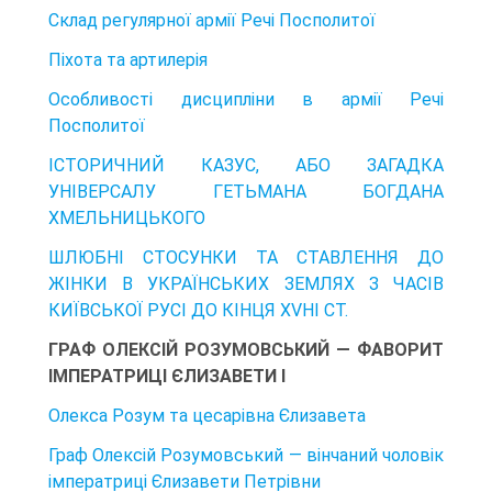
Склад регулярної армії Речі Посполитої
Піхота та артилерія
Особливості дисципліни в армії Речі
Посполитої
ІСТОРИЧНИЙ КАЗУС, АБО ЗАГАДКА
УНІВЕРСАЛУ ГЕТЬМАНА БОГДАНА
ХМЕЛЬНИЦЬКОГО
ШЛЮБНІ СТОСУНКИ ТА СТАВЛЕННЯ ДО
ЖІНКИ В УКРАЇНСЬКИХ ЗЕМЛЯХ З ЧАСІВ
КИЇВСЬКОЇ РУСІ ДО КІНЦЯ XVHI CT.
ГРАФ ОЛЕКСІЙ РОЗУМОВСЬКИЙ — ФАВОРИТ
ІМПЕРАТРИЦІ ЄЛИЗАВЕТИ І
Олекса Розум та цесарівна Єлизавета
Граф Олексій Розумовський — вінчаний чоловік
імператриці Єлизавети Петрівни