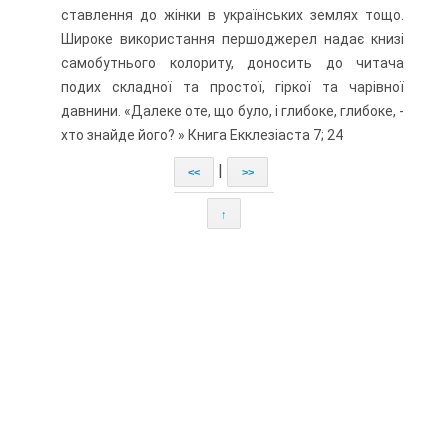
ставлення до жінки в українських землях тощо.
Широке використання першоджерел надає книзі
самобутнього колориту, доносить до читача
подих складної та простої, гіркої та чарівної
давнини. «Далеке оте, що було, і глибоке, глибоке, -
хто знайде його? » Книга Екклезіаста 7; 24
|
<<
>>
↑