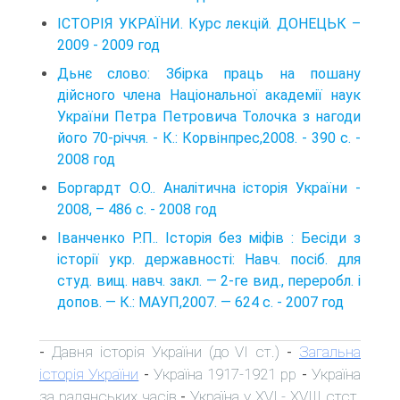
ІСТОРІЯ УКРАЇНИ. Курс лекцій. ДОНЕЦЬК –
2009 - 2009 год
Дьнє слово: Збірка праць на пошану
дійсного члена Національної академії наук
України Петра Петровича Толочка з нагоди
його 70-річчя. - К.: Корвінпрес,2008. - 390 с. -
2008 год
Боргардт О.О.. Аналітична історія України -
2008, – 486 c. - 2008 год
Іванченко Р.П.. Історія без міфів : Бесіди з
історії укр. державності: Навч. посіб. для
студ. вищ. навч. закл. — 2-ге вид., переробл. і
допов. — К.: МАУП,2007. — 624 с. - 2007 год
Давня історія України (до VI ст.)
Загальна
-
-
історія України
Україна 1917-1921 рр
Україна
-
-
за радянських часів
Україна у XVI - XVIII стст.
-