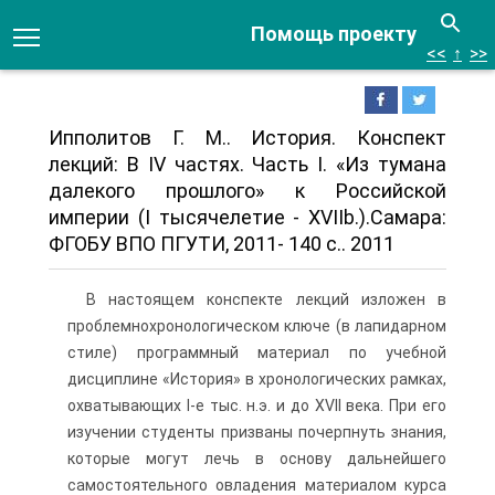
Помощь проекту
<<
↑
>>
Ипполитов Г. М.. История. Конспект
лекций: В IV частях. Часть I. «Из тумана
далекого прошлого» к Российской
империи (I тыся­челетие - XVIIb.).Самара:
ФГОБУ ВПО ПГУТИ, 2011- 140 с.. 2011
В настоящем конспекте лекций изложен в
проблемно­хронологическом ключе (в лапидарном
стиле) программ­ный материал по учебной
дисциплине «История» в хроно­логических рамках,
охватывающих I-е тыс. н.э. и до XVII века. При его
изучении студенты призваны почерпнуть знания,
которые могут лечь в основу дальнейшего
самосто­ятельного овладения материалом курса