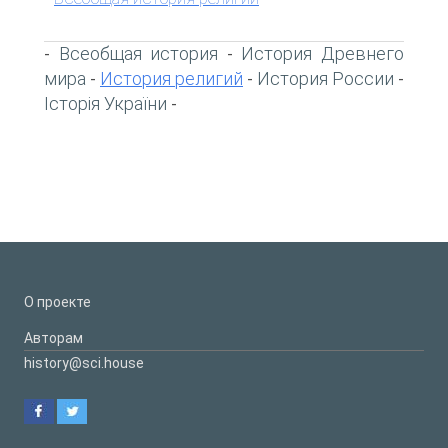
Всеобщая история
История Древнего
-
-
мира
История религий
История России
-
-
-
Історія України
-
О проекте
Авторам
history@sci.house