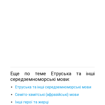
Еще по теме Етруська та інші
середземноморські мови:
Етруська та інші середземноморські мови
Семіто-хамітські (афразійські) мови
Інші герої та жерці