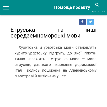
Помощь проекту
<<
↑
>>
Етруська та інші
середземноморські мови
Хуритська й урартська мови становлять
хурито-урартську підгрупу, до якої гіпоте­
тично належить і етруська мова — мова
етрусків, давнього населення доримської
Італії, колись поширена на Апеннінському
півострові й витіснена у I ст.