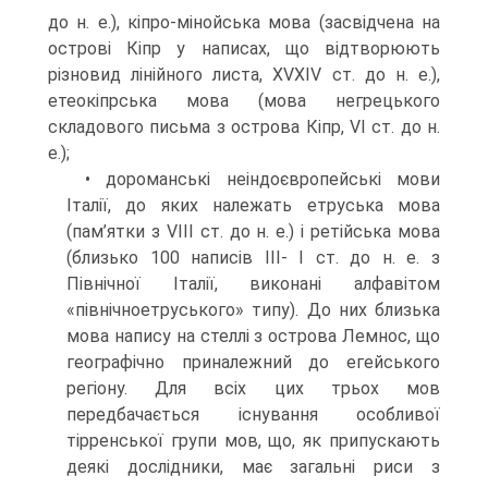
до н. е.), кіпро-мінойська мова (засвідчена на
острові Кіпр у написах, що відтворюють
різновид лінійного листа, XV­XIV ст. до н. е.),
етеокіпрська мова (мова негрецького
складового письма з острова Кіпр, VI ст. до н.
е.);
• дороманські неіндоєвропейські мови
Італії, до яких належать етруська мова
(пам’ятки з VIII ст. до н. е.) і ретійська мова
(близько 100 написів III- І ст. до н. е. з
Північної Італії, виконані алфавітом
«північноетруського» типу). До них близька
мова напису на стеллі з острова Лемнос, що
гео­графічно приналежний до егейського
регіону. Для всіх цих трьох мов
передбачається існування особливої
тірренської групи мов, що, як припу­скають
деякі дослідники, має загальні риси з