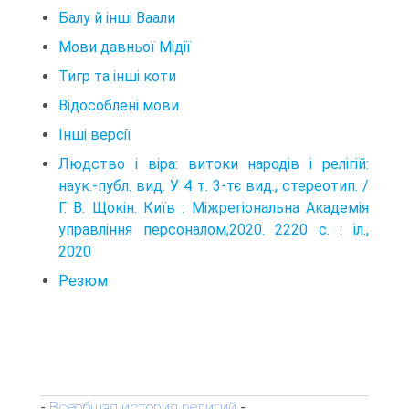
Балу й інші Ваали
Мови давньої Мідії
Тигр та інші коти
Відособлені мови
Інші версії
Людство і віра: витоки народів і релігій:
наук.-публ. вид. У 4 т. 3-тє вид., стереотип. /
Г. В. Щокін. Київ : Міжрегіональна Академія
управління персоналом,2020. 2220 с. : іл.,
2020
Резюм
Всеобщая история религий
-
-