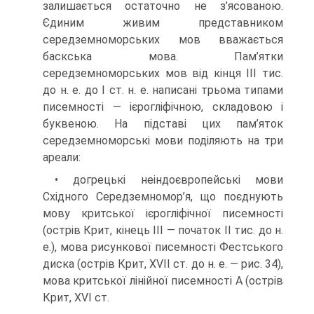
залишається остаточно не з’ясованою.
Єдиним живим представником
середземноморських мов вважається
баскська мова. Пам’ятки
середземноморських мов від кінця III тис.
до н. е. до І ст. н. е. написані трьома типами
писемності — ієрогліфічною, складовою і
буквеною. На підставі цих пам’яток
середземноморські мови поділяють на три
ареали:
• догрецькі неіндоєвропейські мови
Східного Середземномор’я, що поєдну­ють
мову критської ієрогліфічної писемності
(острів Крит, кінець III — початок II тис. до н.
е.), мова рисункової писемності Фестського
диска (острів Крит, XVII ст. до н. е. — рис. 34),
мова критської лінійної писем­ності А (острів
Крит, XVI ст.