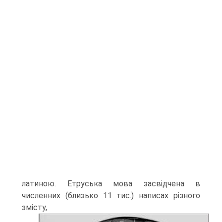
латиною. Етруська мова засвідчена в
численних (близько 11 тис.) написах різного
змісту,