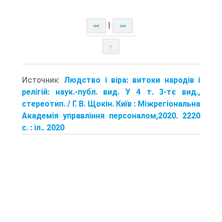
|
<<
>>
↑
Источник:
Людство і віра: витоки народів і
релігій: наук.-публ. вид. У 4 т. 3-тє вид.,
стереотип. / Г. В. Щокін. Київ : Міжрегіональна
Академія управління персоналом,2020. 2220
с. : іл.. 2020