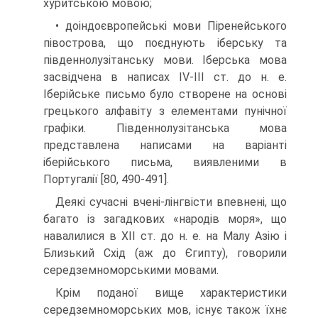
хуритською мовою;
• доіндоєвропейські мови Піренейського
півострова, що поєднують іберську та
південнолузітанську мови. Іберська мова
засвідчена в написах IV-III ст. до н. е.
Іберійське письмо було створене на основі
грецького алфавіту з елементами пунічної
графіки. Південнолузітанська мова
представлена на­писами на варіанті
іберійського письма, виявленими в
Португалії [80, 490-491].
Деякі сучасні вчені-лінгвісти впевнені, що
багато із загадкових «народів моря», що
навалилися в XII ст. до н. е. на Малу Азію і
Близький Схід (аж до Єгипту), говорили
середземноморськими мовами.
Крім поданої вище характеристики
середземноморських мов, існує також їхнє