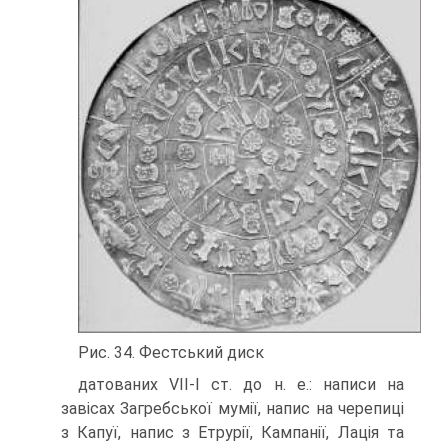
Рис. 34. Фестський диск
датованих VII-I ст. до н. е.: написи на
завісах Загребської мумії, напис на черепиці
з Капуї, напис з Етрурії, Кампанії, Лація та