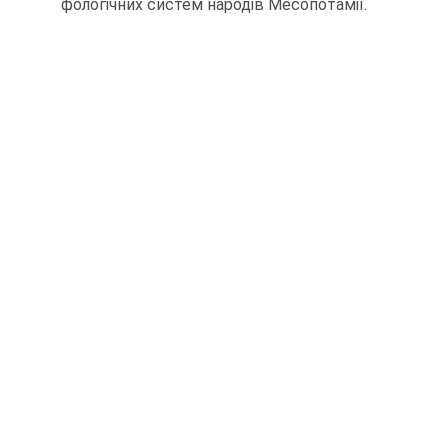
фологічних систем народів Месопотамії.