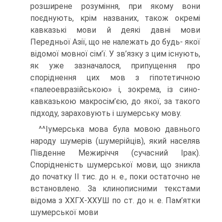
розширене розуміння, при якому вони
поєднують, крім названих, також окремі
кавказькі мови й деякі давні мови
Передньої Азії, що не належать до будь- якої
відомої мовної сім’ї. У зв’язку з цим існують,
як уже зазначалося, припу­щення про
споріднення цих мов з гіпотетичною
«палеоевразійською» і, зокрема, із сино-
кавказькою макросім’єю, до якої, за такого
підходу, зараховують і шумер­ську мову.
^^Іумерська мова була мовою давнього
народу шумерів (шумерійців), який на­селяв
Південне Межиріччя (сучасний Ірак).
Спорідненість шумерської мови, що зникла
до початку II тис. до н. е., поки остаточно не
встановлено. За клинописни­ми текстами
відома з ХХГХ-ХХУШ по ст. до н. е. Пам’ятки
шумерської мови