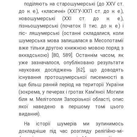
поділяють на старошумерські (до XXV ст.
до н. е.), «класичні» (ХХГУ-ХХП ст. до н. е.),
новошумерські (XXI ст. до н. е.),
пізньошумерські (початок II тис. до н. е.) і
піс- ляшумерські (останні складалися, коли
шумерська мова залишалася в Месопотамії
вже тільки другою книжною мовою поряд з
аккадською) [80, 589]. Останнім ча­сом, як
уже зазначалося, опубліковано результати
наукових досліджень [62], що доводять
існування протошумерської писемності в
іще більш ранній період на те­риторії України
(зокрема, у печерах і гротах Кам’яної Могили
біля м. Мелітополя Запорізької області, опис
якої наведено в першому томі цього
видання).
На історії шумерів ми зупинимось
докладніше під час розгляду релігійно-мі­