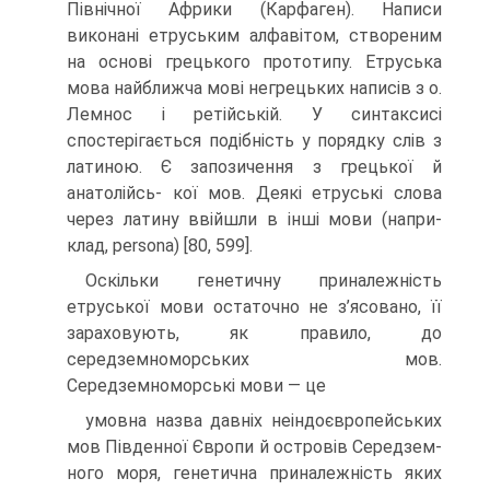
Північної Афри­ки (Карфаген). Написи
виконані етруським алфавітом, створеним
на основі грецького прототипу. Етрусь­ка
мова найближча мові негрецьких написів з о.
Лемнос і ретійській. У синтаксисі
спостерігається подіб­ність у порядку слів з
латиною. Є за­позичення з грецької й
анатолійсь- кої мов. Деякі етруські слова
через латину ввійшли в інші мови (напри­
клад, persona) [80, 599].
Оскільки генетичну прина­лежність
етруської мови остаточ­но не з’ясовано, її
зараховують, як правило, до
середземноморських мов.
Середземноморські мови — це
умовна назва давніх неіндоєвропейських
мов Південної Європи й островів Середзем­
ного моря, генетична приналежність яких