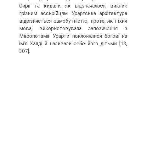
Сирії та кидали, як відзначалося, виклик
грізним ассирійцям. Урартська архітектура
відрізняється самобутністю, проте, як і їхня
мова, викори­стовувала запозичення з
Месопотамії. Урарти поклонялися богові на
ім’я Халді й називали себе його дітьми [13,
307].