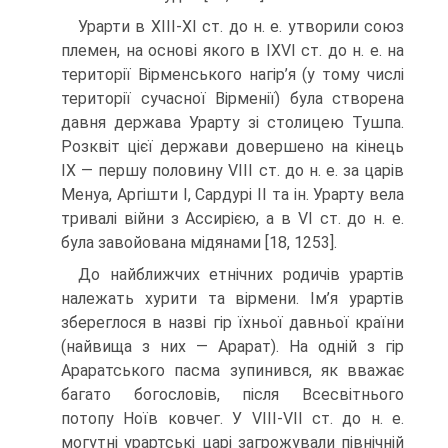
Урарти в ХІІІ-ХІ ст. до н. е. утворили союз
племен, на основі якого в IX­VI ст. до н. е. на
території Вірменського нагір’я (у тому числі
території сучасної Вірменії) була створена
давня держава Урарту зі столицею Тушпа.
Розквіт цієї дер­жави довершено на кінець
IX — першу половину VIII ст. до н. е. за царів
Менуа, Аргішти I, Сардурі II та ін. Урарту вела
тривалі війни з Ассирією, а в VI ст. до н. е.
була завойована мідянами [18, 1253].
До найближчих етнічних родичів урартів
належать хурити та вірмени. Ім’я урартів
збереглося в назві гір їхньої давньої країни
(найвища з них — Арарат). На одній з гір
Араратського пасма зупинився, як вважає
багато богословів, після Все­світнього
потопу Ноїв ковчег. У VIII-VII ст. до н. е.
могутні урартські царі загро­жували північній