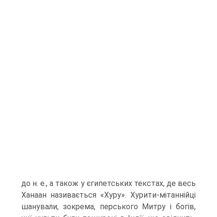
до н. е., а також у єгипетських текстах, де весь
Ханаан називається «Хуру». Хурити-мітаннійці
шанували, зокрема, персь­кого Митру і богів,