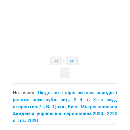
|
<<
>>
↑
Источник:
Людство і віра: витоки народів і
релігій: наук.-публ. вид. У 4 т. 3-тє вид.,
стереотип. / Г. В. Щокін. Київ : Міжрегіональна
Академія управління персоналом,2020. 2220
с. : іл.. 2020