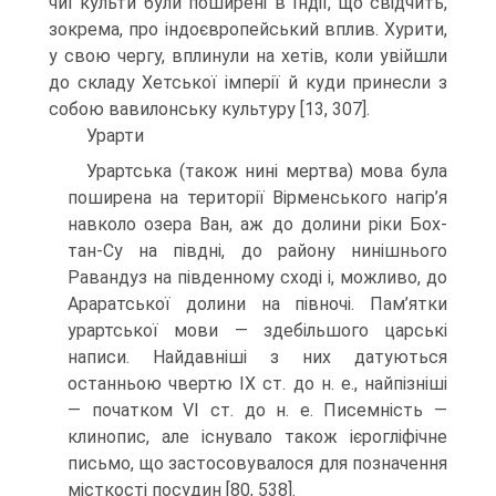
чиї культи були поширені в Індії, що свідчить,
зокрема, про ін­доєвропейський вплив. Хурити,
у свою чергу, вплинули на хетів, коли увійшли
до складу Хетської імперії й куди принесли з
собою вавилонську культуру [13, 307].
Урарти
Урартська (також нині мертва) мова була
поширена на території Вірменського нагір’я
навколо озера Ван, аж до долини ріки Бох-
тан-Су на півдні, до району нинішнього
Равандуз на південному сході і, можливо, до
Араратської долини на півночі. Пам’ятки
урартської мови — здебільшого царські
написи. Найдавніші з них датуються
останньою чвертю IX ст. до н. е., найпізніші
— початком VI ст. до н. е. Писемність —
клинопис, але існувало також ієрогліфічне
письмо, що застосовувалося для позначення
місткості посудин [80, 538].