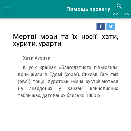
Помощь проекту
<<
↑
>>
Мертві мови та їх носії: хати,
хурити, урарти
Хати Хурити
в усіх країнах «Благодатного півмісяця»:
вони жили в Едомі (хореї), Сихемі, Гал- галі
(евеї) тощо. Хуритські імена зустрічаються
на знайдених у Ханаані клинопис­них
табличках, датованих близько 1400 р.