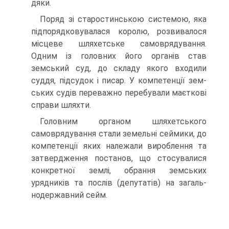
дяки.
Поряд зі старостинською системою, яка
підпорядковувалася королю, розви­валося
місцеве шляхетське самоврядування.
Одним із головних його органів став
земський суд, до складу якого входили
суддя, підсудок і писар. У компетенції зем­
ських судів переважно перебували маєткові
справи шляхти.
Головним органом шляхетського
самоврядування стали земельні сеймики, до
компетенції яких належали вироблення та
затвердження постанов, що стосували­ся
конкретної землі, обрання земських
урядників та послів (депутатів) на загаль­
нодержавний сейм.