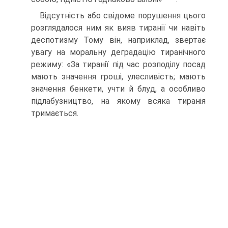
Відсутність або свідоме порушення цього
розглядалося ним як вияв тиранії чи навіть
деспотизму Тому він, наприклад, звертає
увагу на моральну деградацію ти­ранічного
режиму: «За тиранії під час розподілу посад
мають значення гроші, улес­ливість; мають
значення бенкети, учти й блуд, а особливо
підлабузництво, на яко­му всяка тиранія
тримається.