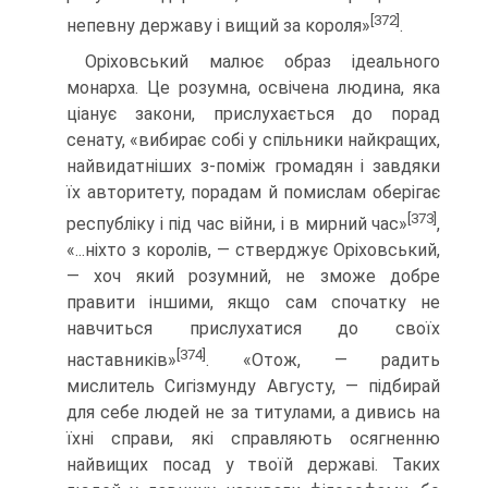
[372]
непевну державу і вищий за короля»
.
Оріховський малює образ ідеального
монарха. Це розумна, освічена людина, яка
ціанує закони, прислухається до порад
сенату, «вибирає собі у спільники найкра­щих,
найвидатніших з-поміж громадян і завдяки
їх авторитету, порадам й помис­лам оберігає
[373]
республіку і під час війни, і в мирний час»
,
«...ніхто з королів, — ствер­джує Оріховський,
— хоч який розумний, не зможе добре
правити іншими, якщо сам спочатку не
навчиться прислухатися до своїх
[374]
наставників»
. «Отож, — радить
мислитель Сигізмунду Августу, — підбирай
для себе людей не за титулами, а ди­вись на
їхні справи, які справляють осягненню
найвищих посад у твоїй державі. Та­ких