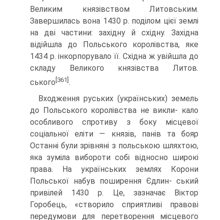
Великим князівством Литовським.
Завершилась вона 1430 р. поділом цієї землі
на дві частини: західну й східну. Західна
відійшла до Польського королівства, яке
1434 р. інкорпорувало її. Східна ж увійшла до
складу Великого князівства Литов.
[361]
ського
.
Входження руських (українських) земель
до Польського королівства не викли- кало
особливого спротиву з боку місцевої
соціальної еліти — князів, панів та бояр
Останні були зрівняні з польською шляхтою,
яка зуміла вибороти собі відносно широкі
права. На українських землях Корони
Польської набув поширення Єдлин- ський
привілей 1430 р. Це, зазначає Віктор
Горобець, «створило сприятливі правові
передумови для перетворення місцевого