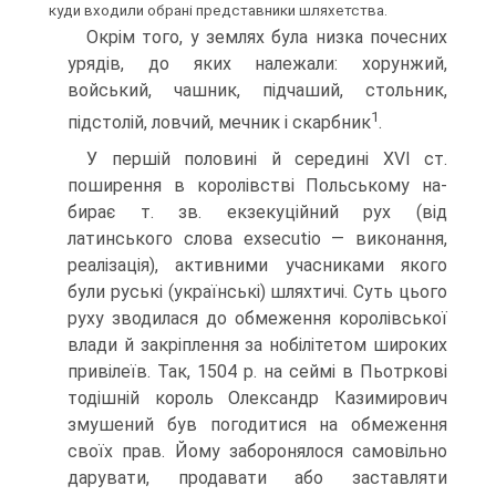
куди входи­ли обрані представники шляхетства.
Окрім того, у землях була низка почесних
урядів, до яких належали: хорунжий,
войський, чашник, підчаший, стольник,
1
підстолій, ловчий, мечник і скарбник
.
У першій половині й середині XVI ст.
поширення в королівстві Польському на­
бирає т. зв. екзекуційний рух (від
латинського слова exsecutio — виконання,
реалі­зація), активними учасниками якого
були руські (українські) шляхтичі. Суть цього
руху зводилася до обмеження королівської
влади й закріплення за нобілітетом ши­роких
привілеїв. Так, 1504 р. на сеймі в Пьотркові
тодішній король Олександр Ка­зимирович
змушений був погодитися на обмеження
своїх прав. Йому заборонялося самовільно
дарувати, продавати або заставляти