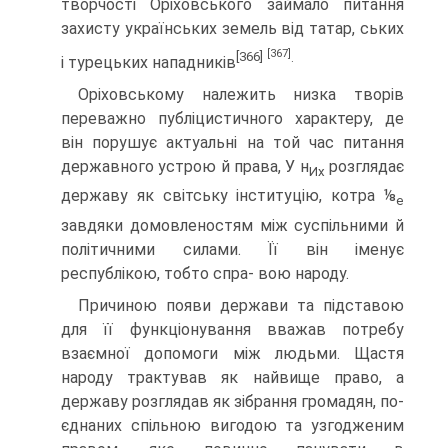
творчості Оріховського займало питання
захисту українських земель від татар, ських
[367]
[366]
.
і турецьких нападників
Оріховському належить низка творів
переважно публіцистичного характеру, де
він порушує актуальні на той час питання
державного устрою й права, У н
розглядає
Их
державу як світську інституцію, котра ⅛
e
завдяки домовленостям між суспільними й
політич­ними силами. Її він іменує
республікою, тобто спра- вою народу.
Причиною появи держави та підставою
для її функціонування вважав потребу
взаємної допомо­ги між людьми. Щастя
народу трактував як найвище право, а
державу розглядав як зібрання громадян, по­
єднаних спільною вигодою та узгодженим