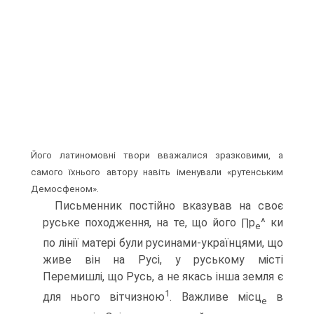
Його латиномовні твори вважалися зразковими, а
самого їхнього автору навіть іменували «рутенським
Демосфеном».
Письменник постійно вказував на своє
руське походження, на те, що його ∏p
^ ки
e
по лінії матері були русинами-українцями, що
живе він на Русі, у руському місті
Перемишлі, що Русь, а не якась інша земля є
1
для нього вітчизною
. Важливе місц
в
е