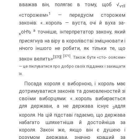
вважав він, полягає в тому, щоб √
vτll
1
«сторожем»
— передусім сторожем
законів: «...король — вуста, очі й вуха за-
a
oH½
точніше, інтерпретатор закону, який
κ
присягнув на віру в королівстві зміц­нювати і
нічого іншого не робити, як тільки те, що
[371]
[370]
. Також бути «сто- ооясем»
закон велить»
— це піклуватися про добро своїх підданих і захищати
їх.
Посада короля є виборною, і король має
дотримуватися законів та домовленос­тей зі
своїми виборцями: «...король вибирається
для держави, а не держава існує
адля
З
короля. На цій підставі гадаємо, що держава
набагато шляхетніша й достой­ніша за
короля. Закон же, якщо він є душею і
розумом держави, значно кращий за