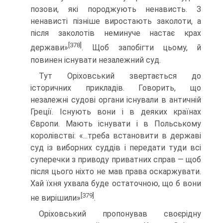
позови, які породжують нена­висть. З
ненависті пізніше виростають заколоти, а
після заколотів неминуче настає крах
[378]
держави»
. Щоб запобігти цьому, й
повинен існувати незалежний суд.
Тут Оріховський звертається до
історичних прикладів. Говорить, що
незалежні судові органи існували в античній
Греції. Існують вони і в деяких країнах
Європи. Мають існувати і в Польському
королівстві: «...треба встановити в державі
суд із виборних суддів і передати туди всі
суперечки з приводу приватних справ — щоб
після цього ніхто не мав права оскаржувати.
Хай їхня ухвала буде остаточною, що б вони
[379]
не вирішили»
.
Оріховський пропонував своєрідну