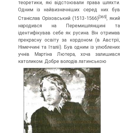
теоретики, які відстоювали права шлях­ти.
Одним із найвизначніших серед них був
[365]
Станіслав Оріховський (1513-1566)
, який
народився на Перемишлянщині та
ідентифікував себе як русина. Він отримав
прекрасну освіту за кордоном (в Австрії,
Німеччині та Італії). Був одним із улюбле­них
учнів Мартіна Лютера, хоча залишився
католиком. Добре володів латинською