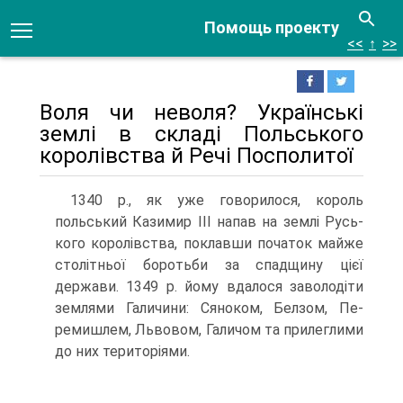
Помощь проекту
<<
↑
>>
Воля чи неволя? Українські
землі в складі Польського
королівства й Речі Посполитої
1340 р., як уже говорилося, король
польський Казимир III напав на землі Русь­
кого королівства, поклавши початок майже
столітньої боротьби за спадщину цієї
держави. 1349 р. йому вдалося заволодіти
землями Галичини: Сяноком, Белзом, Пе­
ремишлем, Львовом, Галичом та прилеглими
до них територіями.