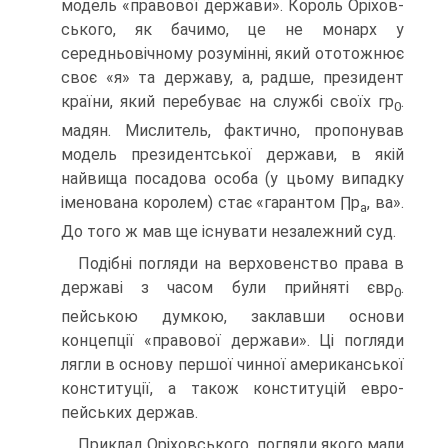
модель «правової держави». Король Оріхов-
ського, як бачимо, це не монарх у
середньовічному розумінні, який ототожнює
своє «я» та державу, а, радше, президент
країни, який перебуває на службі своїх гр
.
0
мадян. Мислитель, фактично, пропонував
модель президентської держави, в якій
найвища посадова особа (у цьому випадку
іменована королем) стає «гарантом ∏p
, ва».
a
До того ж мав ще існувати незалежний суд.
Подібні погляди на верховенство права в
державі з часом були прийняті євр
.
0
пейською думкою, заклавши основи
концепції «правової держави». Ці погляди
ля­гли в основу першої чинної американської
конституції, а також конституцій евро-
пейських держав.
Приклад Оріховського, погляди якого мали