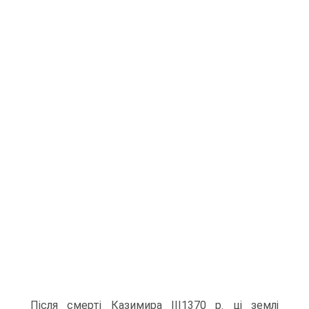
Після смерті Ка­зимира III1370 р. ці землі