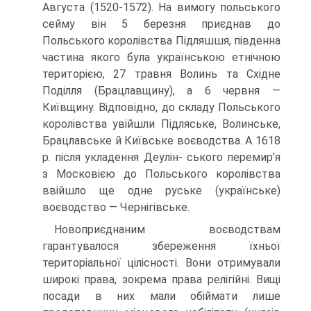
Августа (1520-1572). На вимогу польського
сейму він 5 березня приєднав до
Польського королівства Підляшшя, південна
частина якого була українською ет­нічною
територією, 27 травня Волинь та Східне
Поділля (Брацлавщину), а 6 черв­ня —
Київщину. Відповідно, до складу Польського
королівства увійшли Підляське, Волинське,
Брацлавське й Київське воєводства. А 1618
р. після укладення Деулін- ського перемир’я
з Московією до Польського королівства
ввійшло ще одне руське (українське)
воєводство — Чернігівське.
Новоприєднаним воєводствам
гарантувалося збереження їхньої
територіаль­ної цілісності. Вони отримували
широкі права, зокрема права релігійні. Вищі
поса­ди в них мали обіймати лише