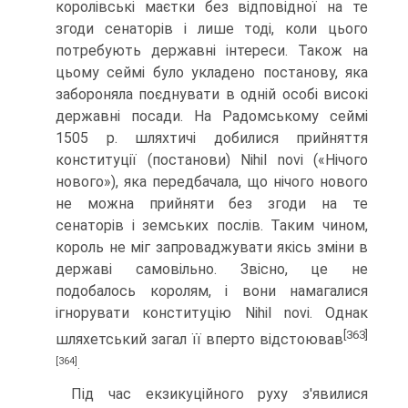
королівські маєтки без відповідної на те
згоди сенаторів і лише тоді, коли цього
потребують державні інтереси. Також на
цьому сеймі було укладено постанову, яка
забороняла поєднувати в одній осо­бі високі
державні посади. На Радомському сеймі
1505 р. шляхтичі добилися при­йняття
конституції (постанови) Nihil novi («Нічого
нового»), яка передбачала, що нічого нового
не можна прийняти без згоди на те
сенаторів і земських послів. Та­ким чином,
король не міг запроваджувати якісь зміни в
державі самовільно. Звісно, це не
подобалось королям, і вони намагалися
ігнорувати конституцію Nihil novi. Од­нак
[363]
шляхетський загал її вперто відстоював
[364]
.
Під час екзикуційного руху з'явилися