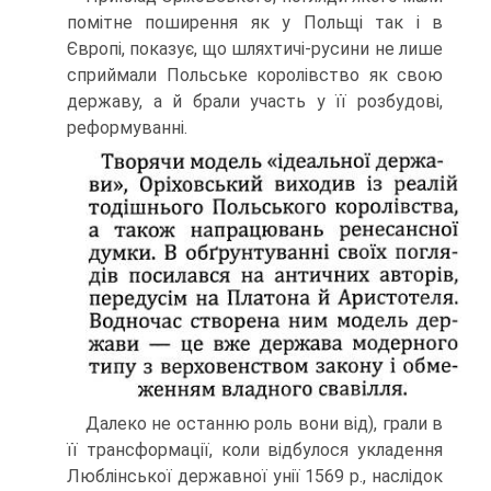
помітне поширення як у Польщі так і в
Європі, показує, що шляхтичі-русини не лише
сприймали Польське королів­ство як свою
державу, а й брали участь у її розбудові,
реформуванні.
Далеко не останню роль вони від), грали в
її трансформації, коли відбулося укладення
Люблінської державної унії 1569 р., наслідок