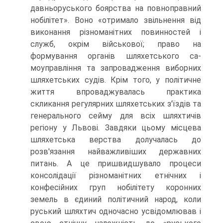
давньоруського боярства на повноправ­ний
нобілітет». Воно «отримало звільнення від
виконання різноманітних пови­нностей і
служб, окрім військової; право на
формування органів шляхетського са­
моуправління та запровадження виборних
шляхетських судів. Крім того, у політич­не
життя впроваджувалась практика
скликання регулярних шляхетських з'їздів та
генерального сейму для всіх шляхтичів
регіону у Львові. Завдяки цьому місцева
шляхетська верства долучалась до
розв'язання найважливіших державних
питань. А це пришвидшувало процеси
консолідації різноманітних етнічних і
конфесійних груп нобілітету коронних
земель в єдиний політичний народ, коли
руський шлях­тич одночасно усвідомлював і