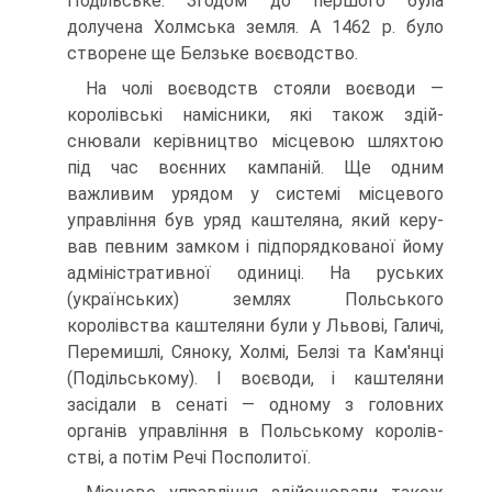
Подільське. Згодом до першого була
долучена Холмська земля. А 1462 р. було
створене ще Белзьке воєводство.
На чолі воєводств стояли воєводи —
королівські намісники, які також здій­
снювали керівництво місцевою шлях­тою
під час воєнних кампаній. Ще одним
важливим урядом у системі місцевого
управління був уряд каштеляна, який керу­
вав певним замком і підпорядкованої йому
адміністративної одиниці. На руських
(українських) землях Польського
королівства каштеляни були у Львові, Галичі,
Пе­ремишлі, Сяноку, Холмі, Белзі та Кам'янці
(Подільському). І воєводи, і каштеляни
засідали в сенаті — одному з головних
органів управління в Польському королів­
стві, а потім Речі Посполитої.