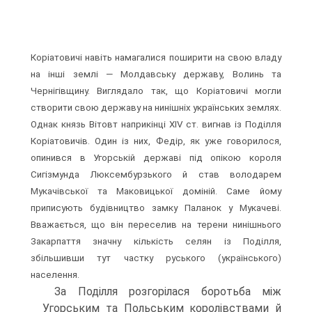
Коріатовичі навіть намагалися поширити на свою владу
на інші землі — Молдавську державу, Волинь та
Чернігівщину. Виглядало так, що Коріатовичі могли
створити свою дер­жаву на нинішніх українських землях.
Однак князь Вітовт наприкінці XIV ст. вигнав із Поділля
Коріатовичів. Один із них, Федір, як уже говорилося,
опинився в Угор­ській державі під опікою короля
Сигізмунда Люксембурзького й став володарем
Мукачівської та Маковицької доміній. Саме йому
приписують будівництво замку Паланок у Мукачеві.
Вважається, що він переселив на терени нинішнього
Закар­паття значну кількість селян із Поділля,
збільшивши тут частку руського (україн­ського)
населення.
За Поділля розгорілася боротьба між
Угорським та Польським королівствами й