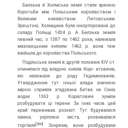
Белзька й Холмська землі стали ареною
боротьби між Польським королівством і
Великим князівством Литовським.
Зрештою, Холмщина була інкорпорована до
складу Польщі 1434 р. А Белзька земля
певний час, з 1387 по 1462 роки, належала
мазовецьким князям. 1462 р. вона теж
ввійшла до королівства Польського.
Подільська земля в другій половині XIV ст.
опинилася під владою князів Kopi- атовичів,
які належали до роду Гедиміновичів.
Утвердження тут їхньої влади зна­чною
мірою сприяла згадувана битва на Синіх
водах 1363 р. Коріатовичі зуміли
розбудувати ці терени. За їхніх часів цей
край переживав розквіт. Тут будувалися
замки, укріплені міста, розвивалася
[360]
торгівля
. Зокрема, вони розбудували