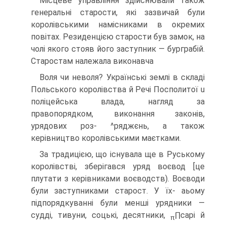
Місцеве управління здійснювали також
генеральні старости, які зазвичай були
королівськими намісниками в окремих
повітах. Резиденцією старости був замок, на
чолі якого стояв його заступник — бурграбій.
Старостам належала виконавча
Воля чи неволя? Українські землі в складі
Польського королівства й Речі Посполитої u
поліцейська влада, нагляд за
правопорядком, виконання законів,
урядових роз- ^ряджєнь, а також
керівництво королівськими маєтками.
За традицією, що існувала ще в Руському
королівстві, зберігався уряд воєвод [це
плутати з керівниками воєводств). Воєводи
були заступниками старост. У їх- аьому
підпорядкуванні були менші урядники —
судді, тивуни, соцькі, десятники,
∏capi й
π