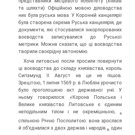
представники місцевого нобілітету (князів
та шлях­ти). Офіційною мовою діловодства
них була руська мова. У Коронній канцелярії
була створена окрема Руська канцелярія, де
документи, які стосувалися інкорпо­рованих
воєводств записувалися до Руської
метрики. Можна сказати, що ці воєвод­ства
творили своєрідну автономію.
Хоча литовські посли просили повернути
ці воєводства до складу князівства, король
Сигізмунд II Август на це не пішов.
Зрештою, 1 липня 1569 р. в Любліні уро­чисто
було проголошено акт державної унії. У
ньому говорилося: «Корона Поль­ська і
Велике князівство Литовське є єдиним
неподільним тілом і не окремішньою,
a
спільною Річчю Посполитою: вона зрослася
й об'єдналася з двох держав і народів
один
в