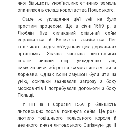
якої більшість україн­ських етнічних земель
опинилася в скла­ді королівства Польського.
Саме ж укладення цієї унії не було
простим процесом. Ще в січні 1569 р, в
Любліні був скликаний спільний сейм
королівства й Великого князівства Ли­
товського задля об'єднання цих держав­них
організмів. Значна частина литов­ських
послів чинили опір укладенню унії,
намагаючись зберегти самостійність своєї
держави. Однак вони змушені були йти на
унію, оскільки зазнавали загрозу з боку
московитів і потребували допомоги з боку
Польщі.
У ніч на 1 березня 1569 р. більшість
литовських послів покинула сейм. Це роз­
лютило тодішнього польського короля й
великого князя литовського Сигізмун- да II