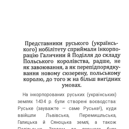
На інкорпорованих руських (укра­їнських)
землях 1434 р. були створе­ні воєводства:
Руське (зауважте — саме Руське!), куди
ввійшли Львівська, Пере­мишльська,
Галицька й Сяноцька землі, а також