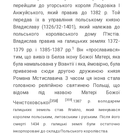
перейшли до угорського короля Людовіка І
Анжуйського, який правив до 1382 р. Той
передав їх в управління польському князю
Владиславу (1326/32-1401), який належав до
польського королівського дому П'ястів.
Владис­лав правив на галицьких землях 1372-
1
1379 рр. і 1385-1387 рр.
Він «прославився»
тим, що вивіз із Белза ікону Божої Матері, яка
була намальована у Візантії і яка, ймо­вірно, була
привезена сюди другою дружиною князя
Романа Мстиславича. З часом ця ікона стала
головною релігійною святинею Польщі, що
відома під назвою Ма­тері Божої
[359]
[358]
.1387 р. володарем
Ченстоховської
галицьких земель став Ягайло, який іменувався
королем польським, литовським і руським. Після його
смерті 1434 р. га­лицькі землі були остаточно
інкорпоровані до складу Польського королівства.