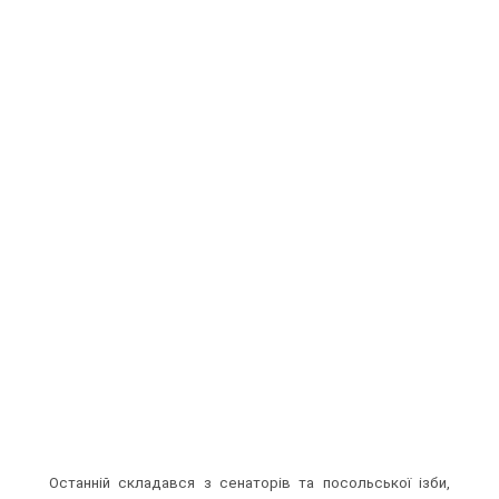
Останній складався з сенаторів та посольської ізби,