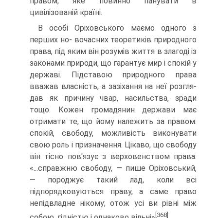
правом, яке повинно панувати в
цивілізованій країні.
В особі Оріховського маємо одного з
перших но- вочасних теоретиків природного
права, під яким він розумів життя в злагоді із
законами природи, що га­рантує мир і спокій у
державі. Підставою природно­го права
вважав власність, а зазіхання на неї розгля­
дав як причину чвар, насильства, зради
тощо. Кожен громадянин держави має
отримати те, що йому належить за правом:
спокій, свобо­ду, можливість виконувати
свою роль і призначення. Цікаво, що свободу
він тісно пов'язує з верховенством права:
«...справжню свободу, — пише Оріховський,
— по­роджує такий лад, коли всі
підпорядковуються праву, а саме право
непідвладне ні­кому; отож усі ви рівні між
[368]
собою, гідністю і однаково вільні»
.