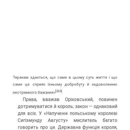
Тиранам здається, що саме в цьому суть життя і що
саме це сприяє їхньому добробуту й задоволенню
[369]
нестримного бажання»
.
Права, вважав Оріховський, повинен
дотримуватися й король; закон — одна­ковий
для всіх. У «Напученні польському королеві
Сигізмунду Августу» мислитель багато
говорить про це. Державна функція короля,