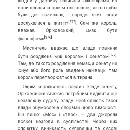
людей у давнину називали філософами, бо
вони давали королям такі знання, які потрібні
були для правління, і поради, яких люди
[375]
дослухалися в житті»
. Сам же король,
вважав Оріховський, «має бути
[376]
філософом»
.
Мислитель вважає, що влада повинна
[377]
бути розділена між королем і сенатом
.
Там, де такого розділення немає, а сенату не
існує або його роль зведена нанівець, там
король перетворюється в тирана.
Окрім королівської влади і влади сенату,
Оріховський вважає потрібним виділи­ти ще
незалежну судову владу. Необхідність такої
влади обумовлена спорами щодо власності.
Він пише: «Моє» і «твоє» — два джерела
всякої незгоди в суспільстві. Через них
спочатку виникають суперечки та судові