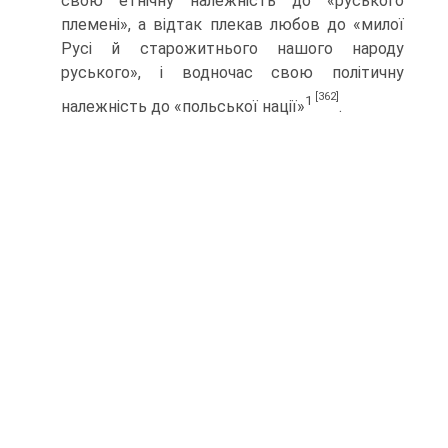
свою етнічну належність до «руського
племені», а від­так плекав любов до «милої
Русі й старожитнього нашого народу
руського», і вод­ночас свою політичну
[362]
1
належність до «польської нації»
.