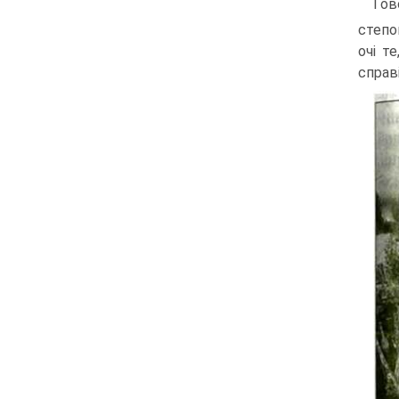
Гов
степо
очі т
справ