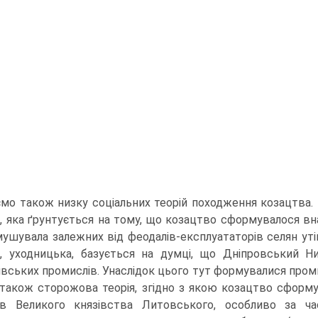
мо також низку соціальних теорій походження козацтва. Н
я, яка ґрунтується на тому, що козацтво сформу­валося вн
мушувала залежних від феодалів-експлуататорів селян утік
я, уходницька, базується на думці, що Дніпровський 
вських промислів. Унаслідок цього тут формува­лися промис
 також сторожова теорія, згідно з якою козацтво сформу
ів Великого князівства Литовського, особливо за час