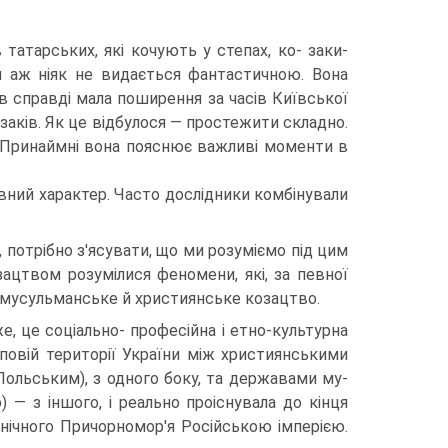
в татарських, які кочують у степах, ко- заки-
рія аж ніяк не видається фантастичною. Вона
ів справді мала поширення за часів Київської
заків. Як це відбулося — простежи­ти складно.
 При­наймні вона пояснює важливі моменти в
овний характер. Часто дослідники комбінували
потрібно з'ясу­вати, що ми розуміємо під цим
зацтвом розумілися феномени, які, за певної
о мусульманське й християнське козацтво.
, це соціально- професійна і етно-культурна
еповій території України між християнськими
ольським), з одного боку, та державами му-
 з іншого, і реально проіснувала до кінця
внічного Причорномор'я Російською імперією.