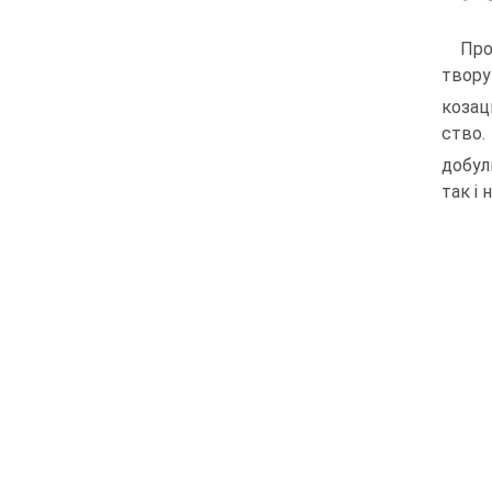
Про
твору
козац
ство.
добул
так і 