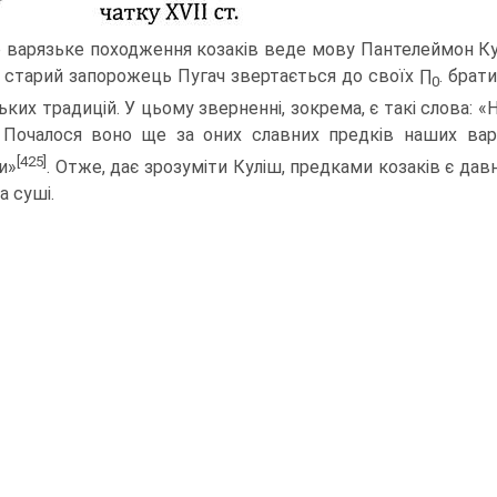
 варязьке походження козаків веде мову Пантелеймон Кулі
 старий запорожець Пугач звертається до своїх ∏
. брат
0
ьких традицій. У цьому зверненні, зокрема, є такі слова: «
 Почалося воно ще за оних славних предків наших вар
[425]
и»
. Отже, дає зрозуміти Куліш, предками козаків є дав­н
на суші.