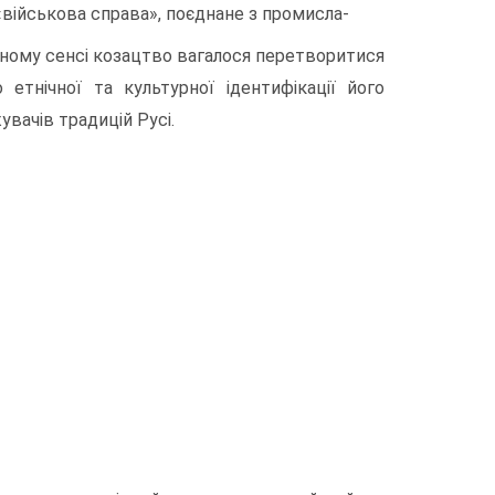
«військова справа», поєднане з промисла-
ьному сенсі козацтво вагалося перетворитися
тнічної та культурної ідентифікації його
вачів традицій Русі.