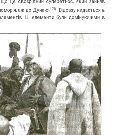
 що це своєрідний суперетнос, який зайняв
[426]
рномор'я, аж до Дунаю
. Відразу кидається в
елементів. Ці елементи були домінуючими в