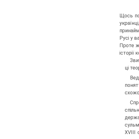
Щось по
українц
принай­
Русі у в
Проте ж
історії 
Зви
ці тео
Вед
понят
схожо
Спр
спіль
держа
сульм
XVIII