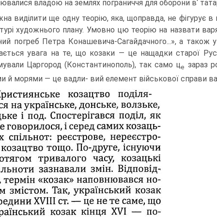
ювалися владою на землях пограниччя для оборони в‘ татар
на виділити ще одну теорію, яка, щоправда, не фігурує в н
атурі художнього плану. Умовно цю теорію на назвати вар
ний погреб Петра Конашевича-Сагайдачного...», а також у 
ається увага на те, що козаки — це нащадки старої Русі
ували Царгород (Константинополь), так само ц
зараз ро
е
ми й морями — це вадли- вий елемент військової справи вар