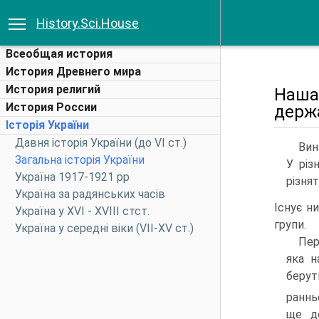
History.Sci.House
Всеобщая история
История Древнего мира
История религий
Наша
История России
держа
Історія України
Давня історія України (до VI ст.)
Вин
Загальна історія України
У різ
Україна 1917-1921 рр
різнят
Україна за радянських часів
Існує ни
Україна у XVI - XVIII стст.
групи.
Україна у середні віки (VII-XV ст.)
Пер
яка н
беру
раннь
ще де