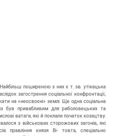
айбільш поши­реною з них є т. зв. утікацька
аслідок загострення соціальної конфронтації,
ати на «неосвоєні» землі. Ще одна соціаль­на
Низ був привабли­вим для риболовецьких та
лові ватаги, які й поклали початок козацтву.
валося з військових сторожових загонів, які
ів правління князя Bi- товта, спеціально