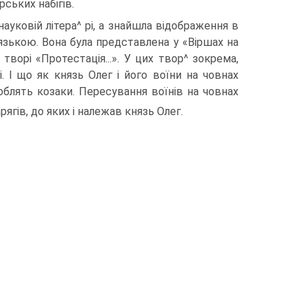
ських набігів.
ауковій літера^ рі, а знайшла відображення в
язькою. Вона була представлена у «Віршах на
творі «Протестація...». У цих твор^ зокрема,
. І що як князь Олег і його воїни на човнах
блять козаки. Пересування воїнів на човнах
ягів, до яких і належав князь Олег.