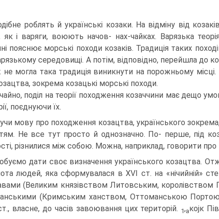
дібне роблять й українські козаки. На відміну від коза­кі
і, як і варяги, воюють начов- нах-чайках. Варязька тео
мні пояснює морські походи козаків. Тра­диція таких поход
арязькому середовищі. А потім, відповідно, перейшла до ко
 не могла така традиція виникнути на порожньому місці.
козацтва, зокрема козацькі морські походи.
чайно, поділ на теорії походження козаччини має дещо ум
рії, поєднуючи їх.
учи мову про походження козацтва, українського зокрема, 
тям. Не все тут просто й однозначно. По- перше, під ко
сті, різнилися між собою. Можна, наприклад, говорити пр
обуємо дати своє визначення українського козацтва. Отже
нота людей, яка сформувалася в XVI ст. на «ні­чийній» ст
вами (Великим кня­зівством Литовським, королівством П
анськими (Кримським ханством, Оттоманською Портою) —
 ст., власне, до часів завоювання цих територій.
,
κojκ Пі
1
a