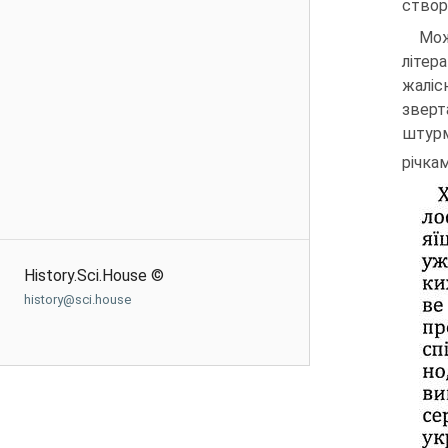
створ
Мож
літер
жаліс
зверт
штурм
річка
History.Sci.House ©
history@sci.house