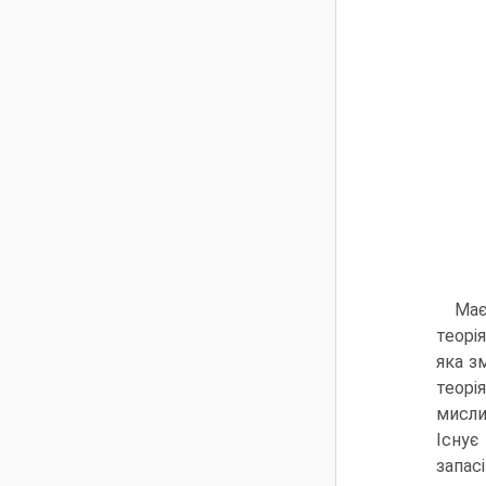
Має
теорі
яка з
теорі
мисли
Існує
запас