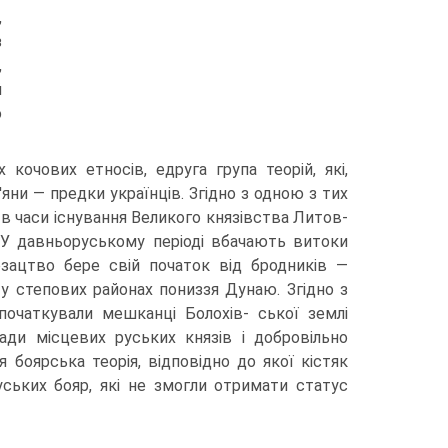
,
з
,
й
ю
 кочових етносів, едруга група теорій, які,
яни — предки українців. Згідно з одною з тих
і в часи існування Великого князівства Литов­
 У давньоруському періоді вбачають витоки
озацтво бере свій початок від бродників —
 у степових районах пониззя Дунаю. Згідно з
апочаткували мешканці Болохів- ської землі
ади місце­вих руських князів і добровільно
 боярська теорія, відповідно до якої кістяк
ських бояр, які не змогли отримати статус