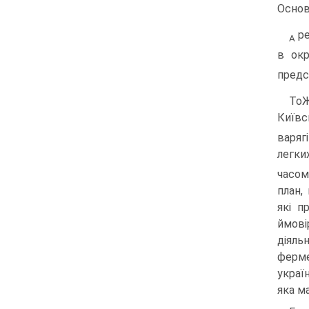
Основ
ре
А
в окр
предс
ТоЖ
Київс
варяг
легки
часом 
план,
які п
ймові
діяль
ферме
украї
яка м