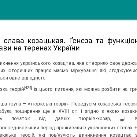
 слава козацькая. Ґенеза та функціо
ви на теренах України
икнення українського козацтва, яке створило своє держа
них історичних працях маємо міркування, які, згоджуюч
ься одне від одного.
[424]
зка теорій
із цього питання, які можна розбити на тр
ша група — «тюркські теорії». Передусім хозарська теорія
абула поши­рення ще в XVIII ст. і згідно з якою козак
ть початок від давніх тюрків-хозар,
і 
яК
осередньовічний період проживали в українських степах. 
кілька теорій, які пов'язують виникнення козацтва 