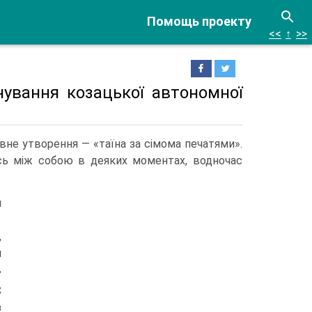
Помощь проекту
<<
↑
>>
нування козацької автономної
вне утворення — «таїна за сімома печатями».
ись між собою в деяких моментах, водночас
и
,
и
в
Є
з