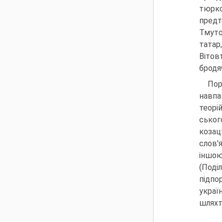
тюркс
предт
Тмуто
татар
Віто
бродя
Пор
навпа
теорі
ськог
козац
слов'
іншою
(Поді
підпо
украї
шляхт