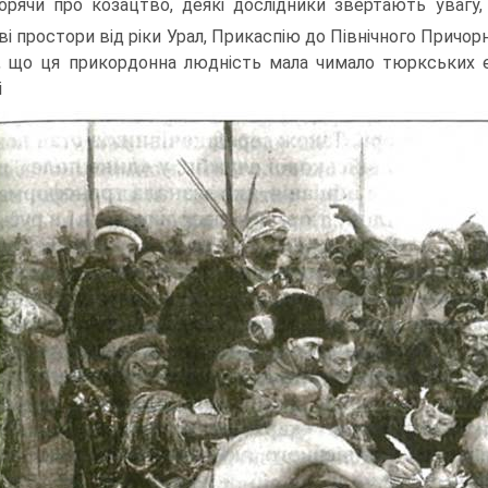
орячи про козацтво, деякі дослідники звертають увагу,
ві простори від ріки Урал, Прикаспію до Північного Причо
е, що ця прикордонна люд­ність мала чимало тюркських 
і