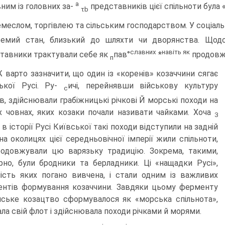
a
ним із головних за-
представників цієї спільноти була 
τb
меслом, торгівлею та сільським господарством. У соціал
емий стан, близький до шляхти чи дворянства. Щодо е
славних
навіть як
тавники трактували себе як
пав°
*
продовжу
п
 варто зазначити, що один із «коренів» козаччини сягає
ької Русі. Py-
ичі, перейнявши військову культуру
с
ів, здійснювали грабіжницькі річко­ві Й морські походи на
х човнах, яких козаки почали називати чайками. Хоча
3
в історії Русі Київської такі походи відступили на задній
 на околицях цієї середньовічної імперії жили спільноти,
родовжували цю варязьку тради­цію. Зокрема, такими,
рно, були бродники та берладники. Ці «нащадки Русі»,
ність яких погано вивчена, і стали одним із важливих
нтів формування козаччини. Завдяки цьому ферменту
нське козацтво сформувалося як «мор­ська спільнота»,
ала свій флот і здійснювала походи річками й морями.