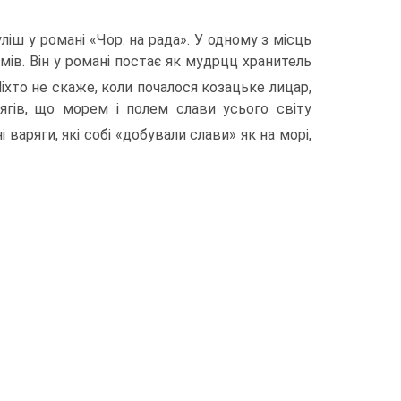
ш у романі «Чор. на рада». У одному з місць
имів. Він у романі постає як мудрцц хранитель
Ніхто не скаже, коли почалося козацьке лицар,
ягів, що морем і полем слави усього світу
і варяги, які собі «добували слави» як на морі,