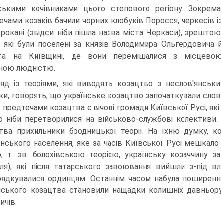
ькими кочівниками цього сте­пового регіону. Зокрема
ечами козаків бачили чорних клобуків Поросся, чер­кесів і
рокані (звідси ніби пішла назва міста Черкаси), зрештою
, які були поселені за князів Володимира Ольгердовича 
вта на Київщині, де вони перемішалися з місцево
чою людністю.
яд із теоріями, які виводять козацтво з неслов'янських
ки, говорять, що українське козацтво започаткува­ли слов'
й предтечами козацтва є вічові громади Київської Русі, як
о ніби перетворилися на військово-службові колективи.
тва прихильники бродницької теорії. На їхню думку, к
янського населення, яке за часів Київської Русі мешкало
, т. зв. болохівською теорією, українську козаччину з
лля), які після татарського завоювання вийшли з-під вл
рядкувалися ординцям. Останнім часом на­була поширення
нського козацтва становили нащадки колишніх давньору
ичів.