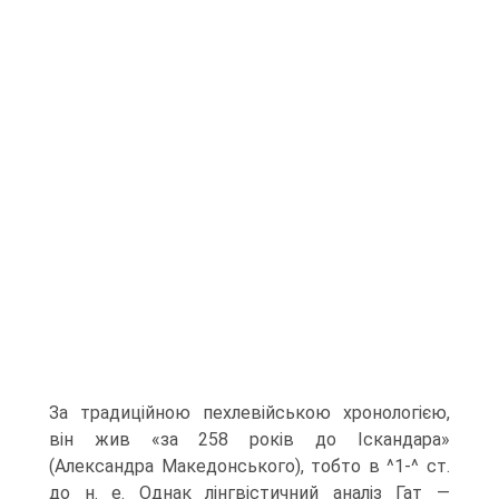
За традиційною пехлевійсь­кою хронологією,
він жив «за 258 років до Іскандара»
(Александра Македонсько­го), тобто в ^1-^ ст.
до н. е. Однак лінгвістичний аналіз Гат —