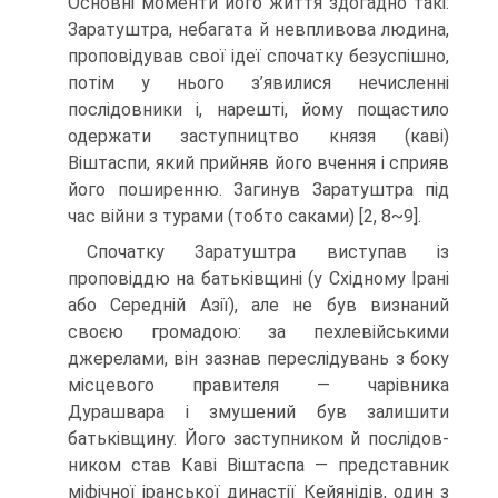
Основні моменти його життя здогадно такі:
Заратуштра, не­багата й невпливова людина,
проповідував свої ідеї спочатку безуспішно,
потім у нього з’явилися нечисленні
послідовники і, нарешті, йому пощастило
одержати заступництво князя (каві)
Віштаспи, який прийняв його вчення і сприяв
його по­ширенню. Загинув Заратуштра під
час війни з турами (тобто саками) [2, 8~9].
Спочатку Заратуштра виступав із
проповіддю на батьківщині (у Східному Ірані
або Середній Азії), але не був визнаний
своєю громадою: за пехлевійськи­ми
джерелами, він зазнав переслідувань з боку
місцевого правителя — чарівника
Дурашвара і змушений був залишити
батьківщину. Його заступником й послідов­
ником став Каві Віштаспа — представник
міфічної іранської династії Кейянідів, один з