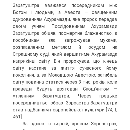
Заратуштра вважався посередником між
Богом і людьми, а Авеста — священним
одкровенням Ахурамазди, яке пророк передав
своїм учням. Послідовникам Ахурамазди
Заратуштра обіцяв посмерт­не блаженство, а
пособникам зла загрожував муками,
розплавленим металом й осудом на
Страшному суді, який вершитиме Ахурамазда
наприкінці світу. Він пророкував, що кінець
світу настане за життя сучасного йому
покоління, а, за Молодшою Авестою, загибель
світу повинна статися через 3 тис. років, коли
праведні будуть врятовані Саош'янтом —
утіленням Заратуштри. Через грецьке
посередництво образ Зороастра-Заратуштри
став надбанням і європейської культури [74, I,
461].
За однією з версій, «роком Зороастра»,