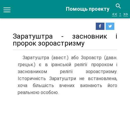
Помощь проекту
<<
↑
>>
Заратуштра - засновник і
пророк зороастризму
Заратуштра (авест.) або Зороастр (давн.
грецьк.) є в іранській релігії пророком і
засновником релігії зороастризму.
Історичність Заратуштри не встановлена,
хоча більшість вчених визнають його
реальною особою.