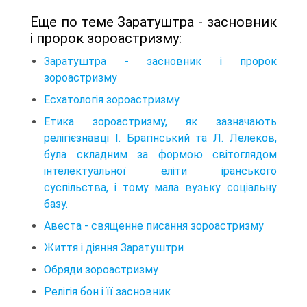
Еще по теме Заратуштра - засновник
і пророк зороастризму:
Заратуштра - засновник і пророк
зороастризму
Есхатологія зороастризму
Етика зороастризму, як зазначають
релігієзнавці І. Брагінський та Л. Лелеков,
була складним за формою світоглядом
інтелектуальної еліти іранського
суспільства, і тому мала вузьку соціальну
базу.
Авеста - священне писання зороастризму
Життя і діяння Заратуштри
Обряди зороастризму
Релігія бон і її засновник