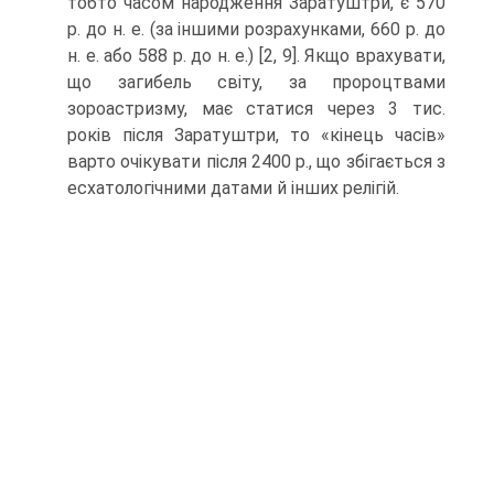
тобто часом народження Заратуш­три, є 570
р. до н. е. (за іншими розрахунками, 660 р. до
н. е. або 588 р. до н. е.) [2, 9]. Якщо врахувати,
що загибель світу, за пророцтвами
зороастризму, має ста­тися через 3 тис.
років після Заратуштри, то «кінець часів»
варто очікувати після 2400 р., що збігається з
есхатологічними датами й інших релігій.