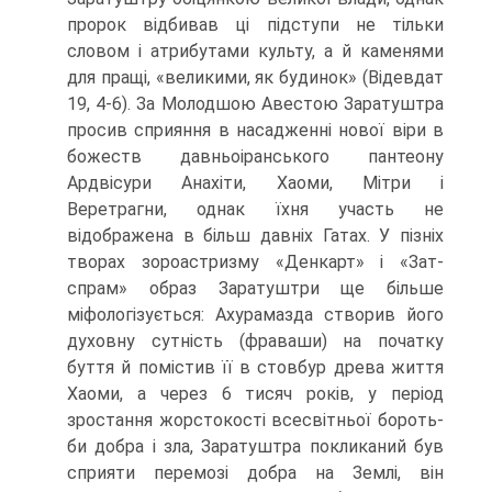
пророк відбивав ці підступи не тільки
словом і атрибутами культу, а й каменями
для пращі, «великими, як будинок» (Відевдат
19, 4-6). За Молодшою Авестою За­ратуштра
просив сприяння в насадженні нової віри в
божеств давньоіранського пантеону
Ардвісури Анахіти, Хаоми, Мітри і
Веретрагни, однак їхня участь не
відображена в більш давніх Гатах. У пізніх
творах зороастризму «Денкарт» і «Зат-
спрам» образ Заратуштри ще більше
міфологізується: Ахурамазда створив його
духовну сутність (фраваши) на початку
буття й помістив її в стовбур древа життя
Хаоми, а через 6 тисяч років, у період
зростання жорстокості всесвітньої бороть­
би добра і зла, Заратуштра покликаний був
сприяти перемозі добра на Землі, він