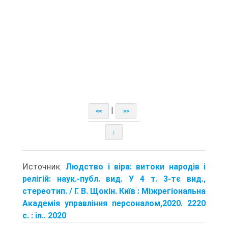
|
<<
>>
↑
Источник:
Людство і віра: витоки народів і
релігій: наук.-публ. вид. У 4 т. 3-тє вид.,
стереотип. / Г. В. Щокін. Київ : Міжрегіональна
Академія управління персоналом,2020. 2220
с. : іл.. 2020