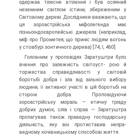
одержав тілесне втілення і був осяяний
неземним світлом істини, збереженим у
Світовому дереві. Дослідники вважають, що
ця зороастрійська міфолегенда має
пізньоіндоєвропейські джерела (наприклад,
міф про Прометея, що приніс людям вогонь
у стовбурі зонтичного дерева) [74, I, 460].
Головним у проповідях Заратуштри було
вчення про залежність світоуст- рою й
торжества справедливості у світовій
боротьбі добра і зла від вільного ви­бору
людини, її активної участі в цій боротьбі на
стороні добра. Проповідуючи
зороастрійську мораль — етичну тріаду
добрих думок, слів і справ — Заратуштра
пропагував також праведну господарську
діяльність, яку він протиставив непра­
ведному кочівницькому способові життя.