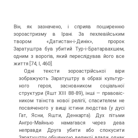
Він, як зазначено, і сприяв поширенню
зороастризму в Ірані. За пехлевійським
твором «Датистан-і-Динік», пророк
Заратуштра був убитий Тур-і-Братарвахшем,
одним з ворогів, який переслідував його все
життя [74, I, 460].
Одні тексти зороастрійської віри
зображують Заратуштру в образі культур­
ного героя, засновником соціальної
структури (Яшт XIII 88-89), інші — правовіс-
ником таїнств нової релігії, спасителем не
посвяченого у вищі істини людства (у дусі
Гат, Ясни, Яшти, Денкарта). Дух пітьми
Ангро-Майнью намагався через дева
неправди Друга убити або спокусити
Заратуштру обіцянкою великої влади, однак