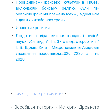
Провідниками іранської культури в Тибеті,
включаючи бонську релігію, були пе­
реважно іранські племена юечжі, відомі нам
з давніх китайських хронік.
Иранские религии
Людство і віра: витоки народів і релігій:
наук.-публ. вид. У 4 т. 3-тє вид., стереотип. /
Г. В. Щокін. Київ : Міжрегіональна Академія
управління персоналом,2020. 2220 с. : іл.,
2020
Всеобщая история религий
-
-
Всеобщая история
История Древнего
-
-