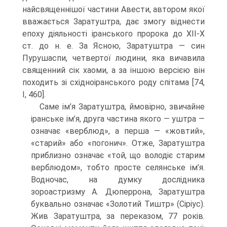
найсвященнішої частини Авести, автором якої
вважається Заратуштра, дає змогу віднести
епоху діяльності іранського пророка до ХІІ-Х
ст. до н. е. За Ясною, Заратуштра — син
Пурушаспи, четвертої людини, яка вичавила
священний сік хаоми, а за іншою вер­сією він
походить зі східноіранського роду спітама [74,
I, 460].
Саме ім’я Заратуштра, ймовірно, звичайне
іранське ім’я, друга частина яко­го — уштра —
означає «верблюд», а перша — «жовтий»,
«старий» або «погонич». Отже, Заратуштра
приблизно означає «той, що володіє старим
верблюдом», тобто просте селянське ім’я.
Водночас, на думку дослідника
зороастризму А. Дюперро­на, Заратуштра
буквально означає «Золотий Тиштр» (Сіріус).
Жив Заратуштра, за переказом, 77 років.