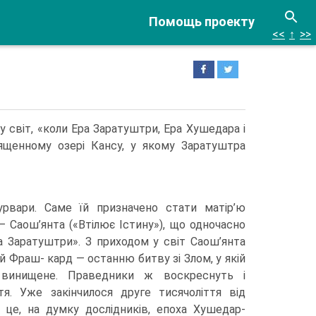
Помощь проекту
<<
↑
>>
у світ, «коли Ера Заратуштри, Ера Хушедара і
вященному озері Кансу, у якому Заратуштра
аурвари. Саме їй призначено стати матір’ю
— Саош’янта («Втілює Істину»), що одночасно
а Заратуштри». З приходом у світ Саош’янта
й Фраш- кард — останню битву зі Злом, у якій
винищене. Праведники ж воскреснуть і
тя. Уже закінчилося друге тисячоліття від
і це, на думку дослідників, епоха Хушедар-