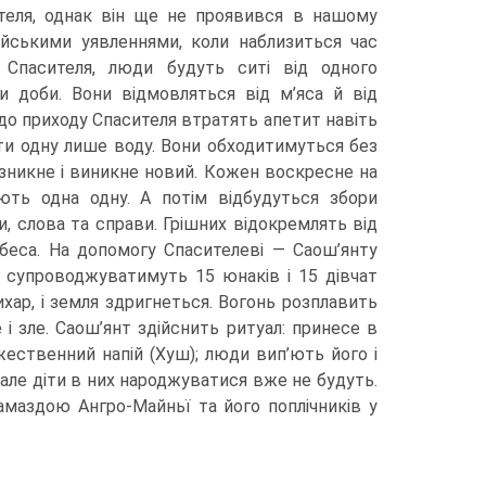
ителя, однак він ще не проявився в нашому
стійськими уявленнями, коли наблизиться час
 Спасителя, люди будуть ситі від одно­го
и доби. Вони відмовляться від м’яса й від
в до приходу Спасителя втратять апетит навіть
ити одну лише воду. Вони обходитимуться без
т зникне і виникне новий. Кожен воскресне на
ають одна одну. А потім відбудуться збори
ли, слова та справи. Грішних відокремлять від
небеса. На допомогу Спасителеві — Саош’янту
х супроводжуватимуть 15 юнаків і 15 дівчат
ихар, і земля здригнеться. Вогонь розплавить
 і зле. Саош’янт здійснить ритуал: принесе в
ественний напій (Хуш); люди вип’ють його і
але діти в них народжуватися вже не будуть.
маздою Ангро-Майньї та його поплічників у