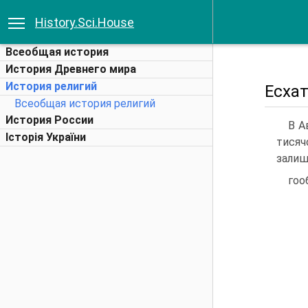
History.Sci.House
Всеобщая история
История Древнего мира
История религий
Есхат
Всеобщая история религий
История России
В А
Історія України
тисяч
залиш
гоо