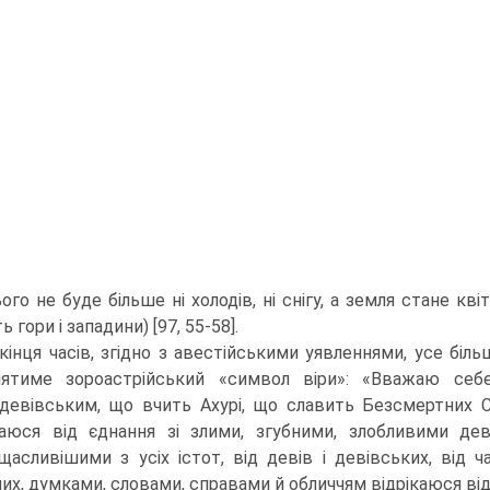
ого не буде більше ні холодів, ні снігу, а земля стане кв
ь гори і западини) [97, 55-58].
кінця часів, згідно з авестійськими уявленнями, усе біль
лятиме зороастрійський «символ віри»: «Вважаю себ
девівським, що вчить Ахурі, що славить Безсмертних 
каю­ся від єднання зі злими, згубними, злобливими дев
щасливішими з усіх істот, від девів і девівських, від чар
их, думками, словами, справами й обличчям відрікаюся від 