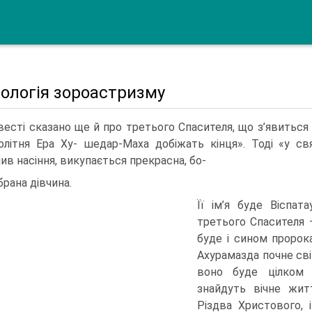
ологія зороастризму
весті сказано ще й про третього Спасителя, що з’явиться 
олітня Ера Ху- шедар-Маха добіжать кінця». Тоді «у с
ив насіння, викупається прекрасна, бо-
брана дівчина.
Її ім’я буде Віспат
третього Спасителя 
буде і сином пророк
Ахурамазда почне сві
воно буде цілком 
знайдуть вічне жит
Різдва Христового, 