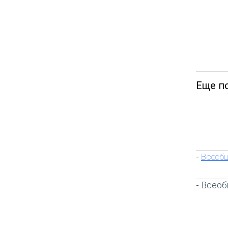
Еще по
Всеобщ
-
Всеоб
-