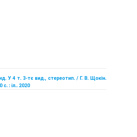
д. У 4 т. 3-тє вид., стереотип. / Г. В. Щокін.
. : іл.. 2020