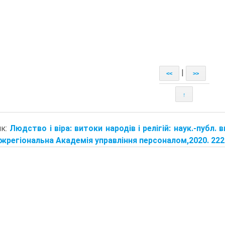
|
<<
>>
↑
ик:
Людство і віра: витоки народів і релігій: наук.-публ. ви
іжрегіональна Академія управління персоналом,2020. 2220 с