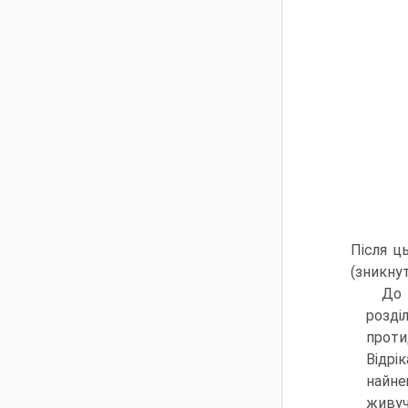
Після ць
(зникнут
До 
розді
проти
Відрі
найне
живуч