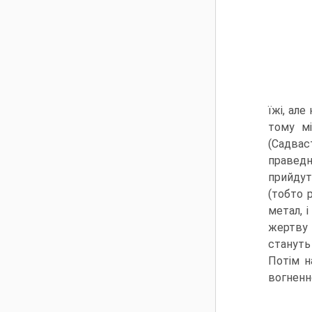
їжі, ал
тому мі
(Садваст
праведн
прийдут
(тобто 
метал, 
жертву 
стануть
Потім н
вогнен­н