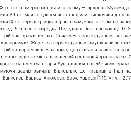
33 р., після смерті засновника ісламу — пророка Мухамада
ини VII ст. майже цілком його скорили і включили до скла
ини IX ст. зороастрійців в Ірані примусово в іслам не нав
серед більшості народів Передньої Азії наприкінці IX-
стрійські храми вогню. Почалося переслідування зо­роас
 «невірними». Жорстокі переслідування змушували зороастр
стрійців переселилося в Індію, де їх почали називати парс
ть свого рідного міста в іранській провінції Хо­расан міст
протягом восьми сторіч був єдиним парсійським храм
муючи давніх звичаїв. Відповідно до традиції в Індії на
: Ванконер, Варнав, Анклесар, Броч, Навсарі [119, VI, ч. I, 277