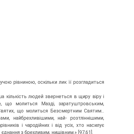
ітучою рівниною, оскільки лик її розгладиться
ша кількість лю­дей звернеться в щиру віру і
е, що молиться Мазді, заратуштровським,
Святих, що молиться Безсмертним Святим...
ами, найбрехливішими, най- розтліннішими,
ів­ників і чародійних і від усіх, хто насилує
єднання з брехливим, нищівним.» [97,61].