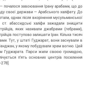
 — по­чалося завоювання Ірану арабами, що до
ду своєї держави — Арабсь­кого халіфату. До
ертали, однак після вкорінення мусульманської
X ст. абассидські халіфи зажадали знищити
трійців, яких називали джабрами (гебрами),
ійців поступово залишати Іран. Кілька тисяч
ами. Тут, у штаті Гуджарат, вони заснували в
о Санджан, у якому побудували храм вогню. Цей
ом Гуджарата. Парси жили своєю громадою,
лічується п’ять основ­них центрів поселення
-278].