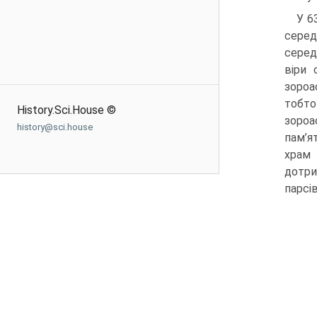
У 6
серед
серед
віри 
зороа
тобто
History.Sci.House ©
зороа
history@sci.house
пам’я
храм 
дотри
парсів