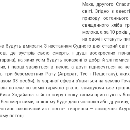
Маха, другого Спас
світі. Згідно з аве
приходу останнього
священного хліба тр
молока, а за 10 рокі
на овочі і стануть п
е не будуть вмирати. З настанням Суд­ного дня старий сві
сці, де зустрів свою смерть, і душі воскреслих пізн
арана), на яких усім будуть показані їх добрі й злі помис
их, і перші зваляться в пекло, а другі піднесуться на 
ь три без­смертних Рату (Агрерат, Тус і Пешотану), яки
разом 33 особи). Із зоряної сфери з’явиться на землю Гоч
і він потече по землі гарячою рікою, знищуючи все грішне
бика Хадайаша, з його жиру і соку хаоми приготують бож
 безсмертними; кожному буде дано чоловіка або дружину, 
астане заключний акт світо- творення — знищення Ахура
ому потоці.