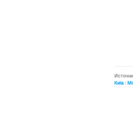
Источн
Київ : М