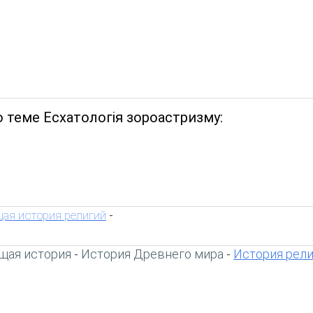
 теме Есхатологія зороастризму:
ая история религий
-
щая история
История Древнего мира
История рел
-
-