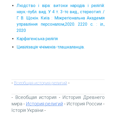
Людство і віра: витоки народів і релігій:
наук.-публ. вид. У 4 т. 3-тє вид., стереотип. /
Г. В. Щокін. Київ : Міжрегіональна Академія
управління персоналом,2020. 2220 с. : іл.,
2020
Карфагенська релігія
Цивілізація чічімеків-тлашкаланців.
Всеобщая история религий
-
-
Всеобщая история
История Древнего
-
-
мира
История религий
История России
-
-
-
Історія України
-