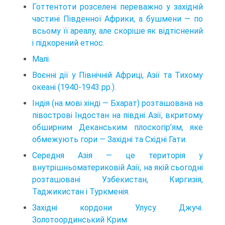
Готтентоти розселені переважно у західній
частині Південної Африки, а бушмени — по
всьому її ареалу, але скоріше як відтіснений
і підкорений етнос.
Малі.
Воєнні дії у Північній Африці, Азії та Тихому
океані (1940-1943 рр.).
Індія (на мові хінді — Бхарат) розташована на
півострові Індостан на півд­ні Азії, вкритому
обширним Деканським плоскогір’ям, яке
обмежують гори — Західні та Східні Гати.
Середня Азія — це територія у
внутрішньоматериковій Азії, на якій сьогодні
розташовані Узбекистан, Киргизія,
Таджикистан і Туркменія.
Західні кордони Улусу Джучі.
Золотоординський Крим