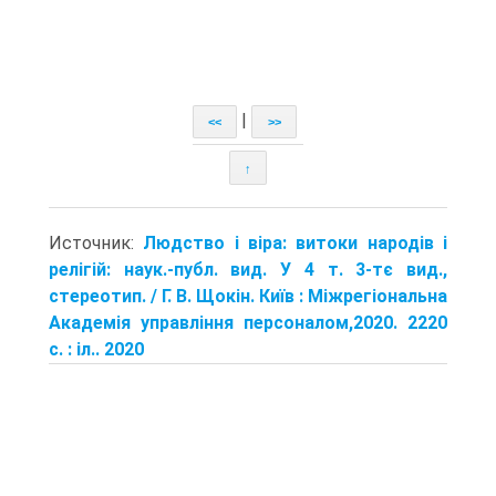
|
<<
>>
↑
Источник:
Людство і віра: витоки народів і
релігій: наук.-публ. вид. У 4 т. 3-тє вид.,
стереотип. / Г. В. Щокін. Київ : Міжрегіональна
Академія управління персоналом,2020. 2220
с. : іл.. 2020