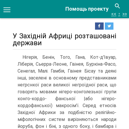
Помощь проекту
<<
↑
>>
У Західній Африці розташовані
держави
Нігерія, Бенін, Того, Гана, Кот-д'Івуар,
Ліберія, Сьерра-Леоне, Гвінея, Буркіна-Фасо,
Сенегал, Малі. Гамбія, Гвінея· Бісау та деякі
інші, заселені в основному представниками
негрснкої раси великої негроїдної раси, що
говорять мовами нігеро-конголезької групи
конго-кордо- фанської |або нігеро-
кордофанської) макросім'ї. Серед етносів
Західної Африки за подібністю релігійно-
міфологічних систем вирізняються народи
йоруба, фон і біні, з одного боку, і бамбара і