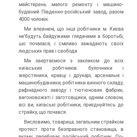
майстерень малого ремонту і машино­
будівний Південно-російський завод, разом
4000 чоловік.
Ми впевнені, що інші робітники м. Києва
не'будуть байдужими глядачами в боротьбі,
шо почалася, і сміливо зажадають своїх
люд­ських прав і свободи.
Ми звертаємося з закликом до всіх
київських робітників: булоч­ники і
жерстяники, кравці і друкарі, арсенальні і
машинобудівники, робітники винного складу,
рафінадного заводу і тютюнових фабрик,
вагоновожаті і заготовщики, одним словом,
всі ви, київські робіт­ники, приєднуйтесь до
страйку, що почався.
Висловимо, товариші, загальним страйком
протест проти без­правного становища, в
якому перебуває російський робітник. По-