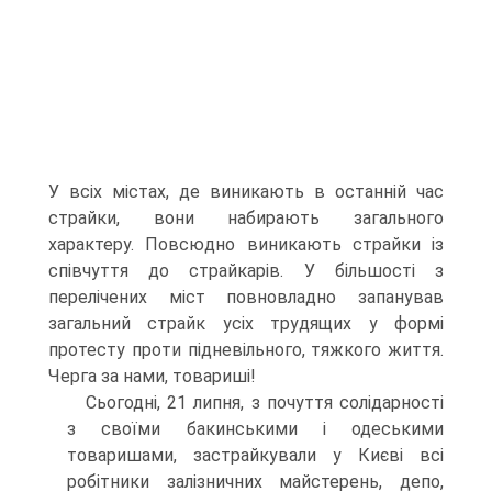
У всіх містах, де виникають в останній час
страйки, вони набирають загального
характеру. Повсюдно виникають страйки із
співчуття до страйкарів. У більшості з
перелічених міст повновладно запанував
загальний страйк усіх трудящих у формі
протесту проти підневіль­ного, тяжкого життя.
Черга за нами, товариші!
Сьогодні, 21 липня, з почуття солідарності
з своїми бакинськими і одеськими
товаришами, застрайкували у Києві всі
робітники за­лізничних майстерень, депо,