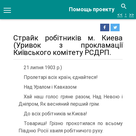
Помощь проекту
<<
↑
>>
Страйк робітників м. Киева
(Уривок з прокламації
Київського комітету РСДРП.
21 липня 1903 р.)
Пролетарі всіх країн, єднайтеся!
Над Уралом і Кавказом
Хай наш голос гряне разом, Над Невою і
Дніпром, Як весняний перший грім.
До всіх робітників м.Києва!
Товариші! Грізно прокотилася по всьому
Півдню Росії хвиля ро­бітничого руху.