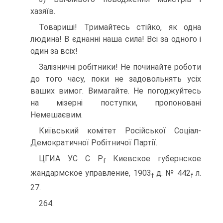
хазяїв.
Товариші! Тримайтесь стійко, як одна
людина! В єднанні наша сила! Всі за одного і
один за всіх!
Залізничні робітники! Не починайте роботи
до того часу, поки не задовольнять усіх
ваших вимог. Вимагайте. Не погоджуйтесь
на мізерні поступки, пропоновані
Немешаєвим.
Київський комітет Російської Соціал-
Демократичної Робітничої Партії.
ЦГИА УС C P
Киевское губернское
f
жандармское управление, 1903
д. № 442
л.
f
f
27.
264.