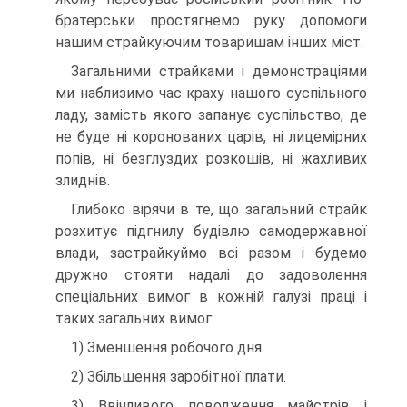
братерськи простягнемо руку допомоги
нашим страйкуючим това­ришам інших міст.
Загальними страйками і демонстраціями
ми наблизимо час краху нашого суспільного
ладу, замість якого запанує суспільство, де
не буде ні коронованих царів, ні лицемірних
попів, ні безглуздих розкошів, ні жахливих
злиднів.
Глибоко вірячи в те, що загальний страйк
розхитує підгнилу будівлю самодержавної
влади, застрайкуймо всі разом і будемо
дружно стояти надалі до задоволення
спеціальних вимог в кожній галузі праці і
таких загальних вимог:
1) Зменшення робочого дня.
2) Збільшення заробітної плати.
3) Ввічливого поводження майстрів і