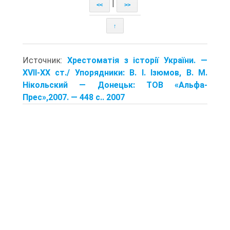
|
<<
>>
↑
Источник:
Хрестоматія з історії України. —
XVII-XX ст./ Упорядники: В. І. Ізюмов, В. М.
Нікольский — Донецьк: TOB «Альфа-
Прес»,2007. — 448 с.. 2007