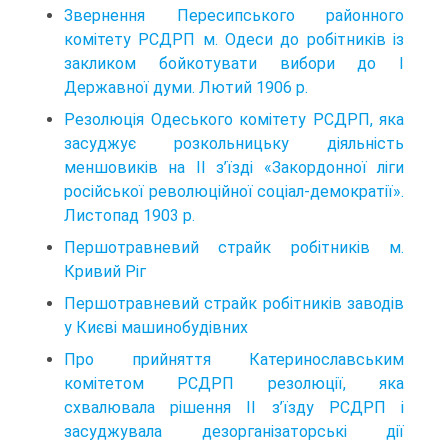
Звернення Пересипського районного
комітету РСДРП м. Одеси до робітників із
закликом бойкотувати вибори до І
Державної думи. Лютий 1906 р.
Резолюція Одеського комітету РСДРП, яка
засуджує розкольницьку діяльність
меншовиків на II з’їзді «Закор­донної ліги
російської революційної соціал-демократії».
Листопад 1903 р.
Першотравневий страйк робітників м.
Кривий Ріг
Першотравневий страйк робітників заводів
у Києві машинобудівних
Про прийняття Катеринославським
комітетом РСДРП резолюції, яка
схвалювала рішення II з’їзду РСДРП і
засуджувала дезорганізаторські дії