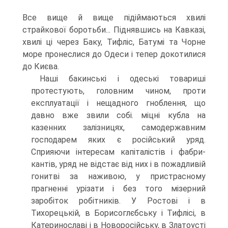
Все вище й вище підіймаються хвилі
страйкової боротьби... Піднявшись на Кавказі,
хвилі ці через Баку, Тифліс, Батумі та Чорне
море пронеслися до Одеси і тепер докотилися
до Києва.
Наші бакинські і одеські товариші
протестують, головним чином, проти
експлуатації і нещадного гноблення, що
давно вже звили собі. міцні кубла на
казенних залізницях, самодержавним
господарем яких є російський уряд.
Сприяючи інтересам капіталістів і фабри­
кантів, уряд не відстає від них і в пожадливій
гонитві за наживою, у пристрасному
прагненні урізати і без того мізерний
заробіток робітників. У Ростові і в
Тихорецькій, в Борисоглєбську і Тифлісі, в
Катеринославі і в Новоросійську, в Златоусті