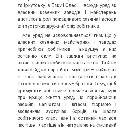
та Іркутську, в Баку і Одесі — всюди уряд як
власник казенних заводів і майстерень
виступає в ролі пожадливого хазяїна і всюди
він зустрічає дружний опір робітників.
Але уряд не задовольняється тим, що у
власних казенних майстер­нях і заводах
пригноблює робітників і видушує з них
останню силу. Він завжди виступає на
захисті інших гнобителів-капіталістів. Та й не
дивно! Адже цар і його міністри — найперші
в Росії фабриканти і капіталісти і завжди
готові допомогти своєму братові. Тому, щоб
примусити робітників відмовитися від мрії
про краще життя, уряд, не перебираючи
засобів, багнетом і натаєм, тюрмою і
засланням зустрічає борців за щастя
робітничого класу; але і в останній час все
частіше і частіше він натрапляє на сміливий