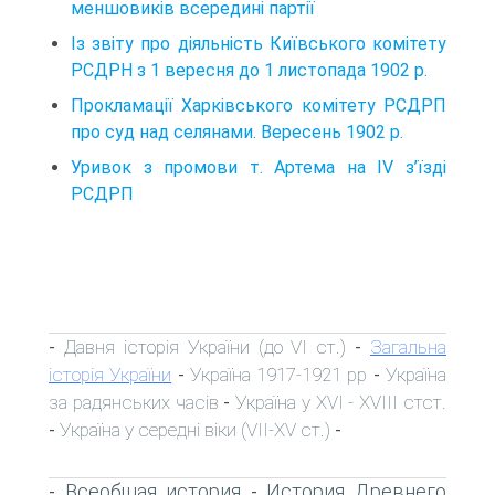
меншовиків всередині партії
Із звіту про діяльність Київського комітету
РСДРН з 1 вересня до 1 листопада 1902 р.
Прокламації Харківського комітету РСДРП
про суд над селянами. Вересень 1902 р.
Уривок з промови т. Артема на IV з’їзді
РСДРП
Давня історія України (до VI ст.)
Загальна
-
-
історія України
Україна 1917-1921 рр
Україна
-
-
за радянських часів
Україна у XVI - XVIII стст.
-
Україна у середні віки (VII-XV ст.)
-
-
Всеобщая история
История Древнего
-
-