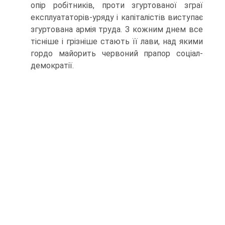
опір робітників, проти згуртованої зграї
експлуататорів-уряду і капіталістів виступає
згур­тована армія труда. З кожним днем все
тісніше і грізніше стають її лави, над якими
гордо майорить червоний прапор соціал-
демократії.