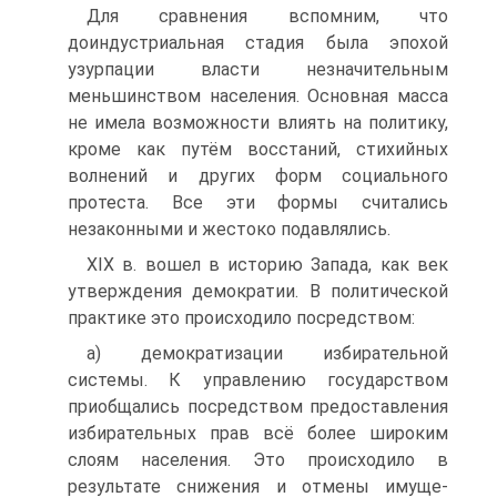
Для сравнения вспомним, что
доиндустриальная стадия была эпохой
узурпа­ции власти незначительным
меньшинством населения. Основная масса
не имела возможности влиять на политику,
кроме как путём восстаний, стихийных
волне­ний и других форм социального
протеста. Все эти формы считались
незаконны­ми и жестоко подавлялись.
XIX в. вошел в историю Запада, как век
утверждения демократии. В полити­ческой
практике это происходило посредством:
а) демократизации избирательной
системы. К управлению государством
приобщались посредством предоставления
избирательных прав всё более широ­ким
слоям населения. Это происходило в
результате снижения и отмены имуще­