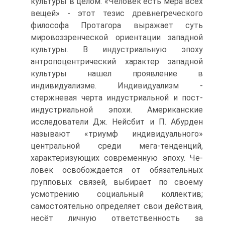
культуры в целом. «Человек есть мера всех
вещей» - этот тезис древне­греческого
философа Протагора выражает суть
мировоззренческой ориентации западной
культуры. В индустриальную эпоху
антропоцентрический характер западной
культуры нашел проявление в
индивидуализме. Индивидуализм -
стержневая черта индустриальной и пост-
индустриальной эпохи. Американские
исследователи Дж. Нейсбит и П. Абурден
называют «триумф индивидуального»
центральной среди мега-тенденций,
характеризующих современную эпоху. Че­
ловек освобождается от обязательных
групповых связей, выбирает по своему
усмотрению социальный коллектив;
самостоятельно определяет свои действия,
несёт личную ответственность за