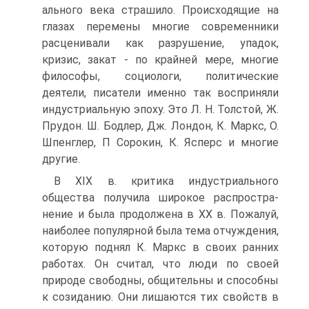
ального века страшило. Происходящие на
глазах перемены многие современни­ки
расценивали как разрушение, упадок,
кризис, закат - по крайней мере, многие
философы, социологи, политические
деятели, писатели именно так восприняли
индустриальную эпоху. Это Л. Н. Толстой, Ж.
Прудон. Ш. Бодлер, Дж. Лондон, К. Маркс, О.
Шпенглер, П Сорокин, К. Ясперс и многие
другие.
В XIX в. критика индустриального
общества получила широкое распростра­
нение и была продолжена в ХХ в. Пожалуй,
наиболее популярной была тема отчуждения,
которую поднял К. Маркс в своих ранних
работах. Он считал, что люди по своей
природе свободны, общительны и способны
к созиданию. Они ли­шаются тих свойств в