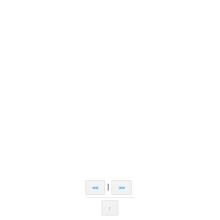
|
<<
>>
↑