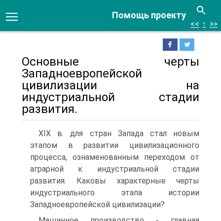
Помощь проекту
<<
↑
>>
Основные черты
Западноевропейской
цивилизации на
индустриальной стадии
развития.
XIX в. для стран Запада стал новым
этапом в развитии циви­лизационного
процесса, ознаменованным переходом от
аграрной к индустриаль­ной стадии
развития. Каковы характерные черты
индустриального этапа исто­рии
Западноевропейской цивилизации?
Машинное производство - главная