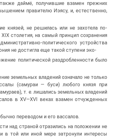
 также даймё, получившие взамен преж­них
ышением правителю Иэясу, и, есте­ственно,
е князей, не решилась или не захотела по­
 XIX столетия, на самый принцип сохране­ния
дминистративно-политического устройст­ва
ния не достигла еще такой ступени эко-
тожение политической раздробленности было
ение земельных владений означало не только
ссалы (самураи — буси) любого князя при
амураев), т. е. лишались земельных владений
ассалов в XV—XVI веках взамен отчужденных
обычно переводом и его вассалов.
сти над страной отразились на положе­нии не
 и в той или иной мере затронули интересы