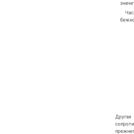
значи
Час
бежно
Другая 
сопроти
прежнег