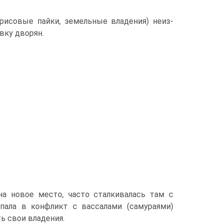
(рисовые пайки, земельные владения) неиз­
вку дворян.
на новое место, часто сталкивалась там с
ала в конфликт с вассала­ми (самураями)
ь свои владения.