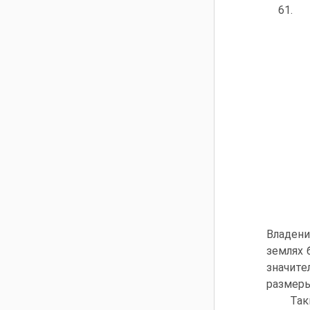
61.
Владени
землях 
значите
размеры
Так