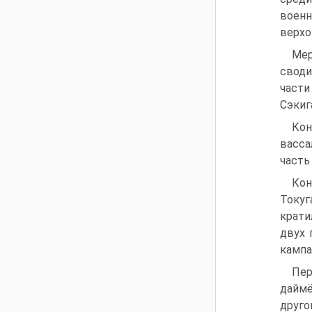
воен
верхо
Мер
своди
части
Сэкиг
Кон
васса
часть
Кон
Токуг
крати
двух 
кампа
Пер
даймё
друго