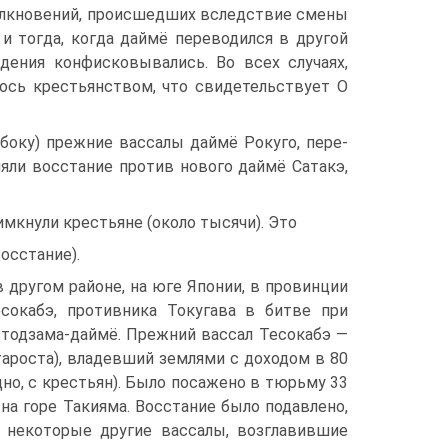
олкновений, происшедших вследствие сме­ны
и тогда, когда даймё переводился в дру­гой
дения конфисковывались. Во всех слу­чаях,
ось крестьянством, что свидетельствует О
боку) прежние вассалы даймё Рокуго, пере­
яли восстание против нового даймё Сатакэ,
имкнули крестьяне (около тысячи). Это
осстание).
 другом районе, на юге Японии, в провин­ции
сокабэ, противника Токугава в битве при
 тодзама-даймё. Прежний вассал Тесокабэ —
тароста), владевший землями с доходом в 80
но, с крестьян). Было посажено в тюрь­му 33
на горе Такияма. Восстание было подавлено,
 некоторые другие вассалы, возгла­вившие