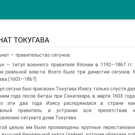
НАТ ТОКУГАВА
унат — правительство сёгунов.
ун — титул военного правителя Японии в 1192—1867 гг
а реальной власти. Всего было три дина­стии сёгунов: 
ава (1603—1867).
ул сёгуна был присвоен Токугава Иэясу толь­ко спустя дв
ним года после битвы при Сэкига­хара, в марте 1603 года
ко эти два года Иэясу распоряжался в стране ка
овный правитель и устранил все препятствия 
овлению сёгуната дома Токугава.
той целью им были произведены крупные пере­становк
 высшей феодальной знати (дайме), которая обладала то