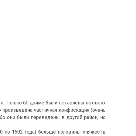
он. Только 60 даймё были оставлены на своих
 произведена ча­стичная конфискация (очень
либо они были переведены в другой район, но
00 по 1602 года) больше половины кня­жеств