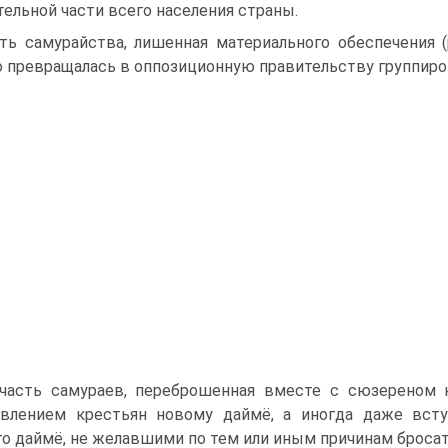
тельной части всего населения страны.
ть самурайства, лишенная материального обес­печения 
 превращалась в оппозиционную правительству группиро
часть самураев, пере­брошенная вместе с сюзереном 
влением крестьян новому даймё, а иногда даже вступ
о даймё, не желавшими по тем или иным причинам бросат