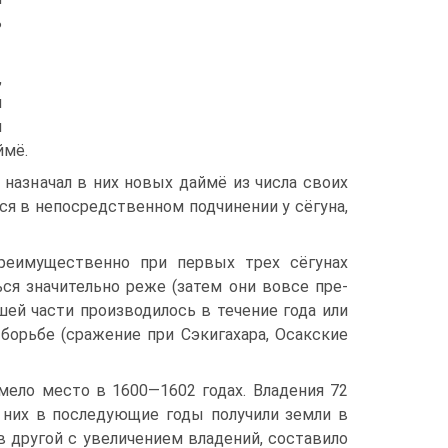
ь
,
й
и
ймё.
 назначал в них новых даймё из числа своих
я в непосредственном подчинении у сё­гуна,
преимущественно при первых трех сёгунах
ся значительно реже (затем они вовсе пре­
шей части производилось в течение года или
орьбе (сражение при Сэкигахара, Осак­ские
ело место в 1600—1602 годах. Владения 72
 них в последующие годы получили земли в
в другой с увеличением владений, соста­вило