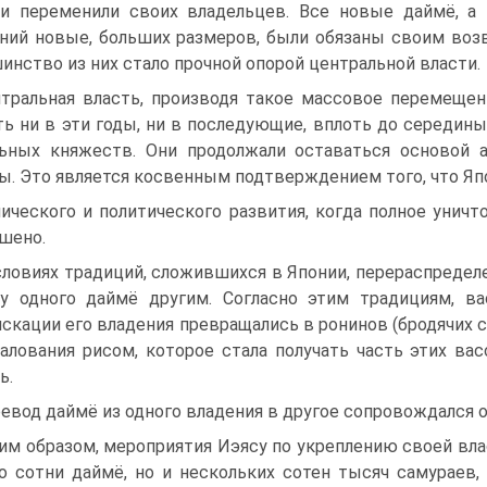
и переменили своих владельцев. Все но­вые даймё, а
ний новые, больших размеров, были обяза­ны своим возв
инство из них стало прочной опорой центральной власти.
тральная власть, производя такое массовое пе­ремещени
ть ни в эти годы, ни в последующие, вплоть до середины
ьных княжеств. Они продолжали оставать­ся основой а
ы. Это является косвенным подтверждением того, что Япо
ического и политического развития, когда полное унич
ршено.
словиях традиций, сложившихся в Японии, перераспредел
у одного даймё другим. Согласно этим традициям, ва
скации его владения превращались в рони­нов (бродячих с
алования рисом, которое стала полу­чать часть этих в
ь.
евод даймё из одного владения в другое сопро­вождался 
им образом, мероприятия Иэясу по укрепле­нию своей вла
о сотни даймё, но и нескольких сотен тысяч самураев,