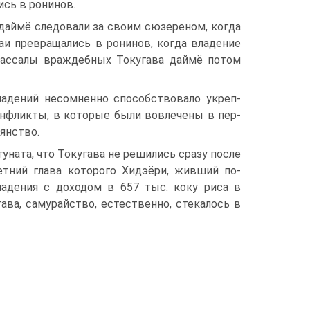
сь в ронинов.
 даймё следовали за своим сюзереном, когда
раи превращались в ронинов, когда владение
вассалы враждебных Токугава даймё потом
ладений несомненно способствовало укреп­
онфликты, в которые были вовлечены в пер­
ьянство.
уната, что Токугава не решились сразу после
етний глава которого Хидэёри, живший по-
адения с доходом в 657 тыс. коку риса в
ва, самурайство, естественно, стека­лось в