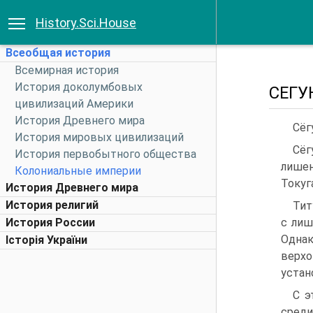
History.Sci.House
Всеобщая история
Всемирная история
История доколумбовых
СЕГУ
цивилизаций Америки
История Древнего мира
Сёг
История мировых цивилизаций
Сёг
История первобытного общества
лишен
Колониальные империи
Токуг
История Древнего мира
История религий
Тит
История России
с лиш
Одна
Історія України
верх
устан
С э
среди