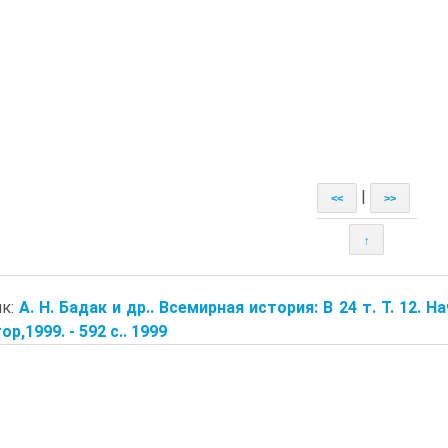
|
<<
>>
↑
ик:
А. Н. Бадак и др.. Всемирная история: В 24 т. Т. 12. 
р,1999. - 592 с.. 1999