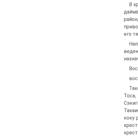
В х
даймё
район
приво
его т
Нап
веден
назна
Вос
вос
Так
Тоса,
Сэкиг
Такаи
коку 
крест
крест