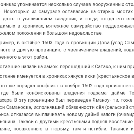
рониках упоминается несколько случаев воору­женных ст
. Некоторые из самураев оставались на ста­рых местах 
, даже с увеличением владения, и тогда, когда его вла
димых в хрониках, мятежное самурайство поддерживал
яжелом положении и большом недовольстве.
ример, в октябре 1603 года в провинции Дэва (уезд Сэм
ного в другую провинцию с увеличением владе­ний, подн
ченного в этот район.
ставшие напали на замок, перешедший к Сата­кэ, к ним пр
стание именуется в хрониках хякусе икки (кресть­янское в
ого же порядка конфликт в ноябре 1602 года произошел в
 где были конфискованы владения тодзама- даймё Те
ахара. В эту провинцию был переведен Яманоу- ти, тоже
си Саманоскэ, исполнявший обязанности сёя (сельский с
риса, отказался выплачивать новому даймё налоги (очевид
ьянина. Такаси с другими крестьянами поднял восстание 
ьяне, посаженные в тюрьму, там и погибли. Такаиси и