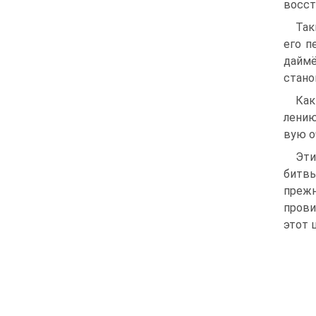
восст
Так
его п
даймё
стано
Как
лению
вую о
Эти
битвы
прежн
прови
этот 