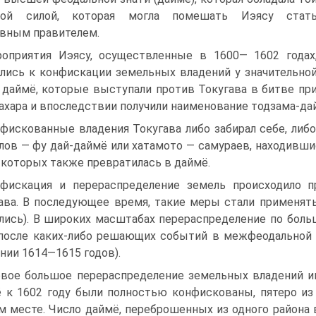
ной силой, которая могла помешать Иэясу стат
вным правителем.
оприятия Иэясу, осуществленные в 1600— 1602 годах
лись к конфискации земельных вла­дений у значительно
 даймё, которые выступа­ли против Токугава в битве пр
ахара и впо­следствии получили наименование тодзама-да
фискованные владения Токугава либо забирал себе, либо
лов — фу дай-даймё или хатамото — самураев, находившис
 которых также превратилась в даймё.
фискация и перераспределение земель проис­ходило 
ава. В последующее время, такие меры стали применять
лись). В широких масштабах перераспределе­ние по боль
после каких-либо решающих событий в меж­феодальной б
нии 1614—1615 годов).
вое большое перераспределение земельных владений им
 к 1602 году были полностью конфискованы, пятеро из
м месте. Число даймё, переброшенных из од­ного района 