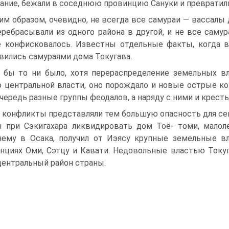
ание, бежали в соседнюю провинцию Сануки и превратили
им образом, очевидно, не всегда все самураи — вассалы
еребрасывали из одного района в другой, и не все саму
 конфисковалось. Известны отдельные факты, когда 
вились самураями дома Токугава.
 бы то ни было, хотя перераспределение зе­мельных в
 центральной власти, оно порождало и новые острые к
чередь разные группы феодалов, а наряду с ни­ми и крест
 конфликты представляли тем большую опас­ность для сег
 при Сэкигахара ликвидировать дом Тоё- томи, малол
ему в Осака, получил от Иэясу крупные земельные вл
нциях Оми, Сэтцу и Кавати. Недовольные властью Токуга
центральный район страны.