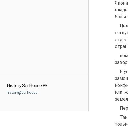
Япони
владе
больш
Цен
сягну
отдел
стран
йом
за­ве
В у
замен
конфи
History.Sci.House ©
или ж
history@sci.house
земел
Пер
Так
тольк