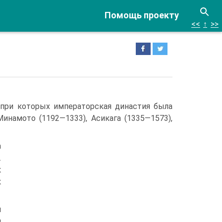
Помощь проекту
<<
↑
>>
. при которых императорская династия была
Минамото (1192—1333), Асикага (1335—1573),
а
.
к
к
и
й