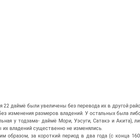
я 22 даймё были увеличены без перевода их в другой рай
без изменения размеров владений. У остальных была либо
льная у тодзама- даймё Мори, Уэсуги, Сатакэ и Акита), 
 их владений существенно не изменялись.
им образом, за короткий период в два года (с конца 16