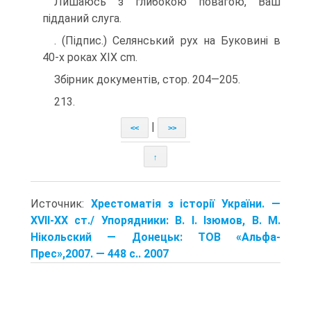
Лишаюсь з глибокою повагою, Ваш
підданий слуга.
. (Підпис.) Селянський рух на Буковині в
40-х роках XIX cm.
Збірник документів, стор. 204—205.
213.
|
<<
>>
↑
Источник:
Хрестоматія з історії України. —
XVII-XX ст./ Упорядники: В. І. Ізюмов, В. М.
Нікольский — Донецьк: TOB «Альфа-
Прес»,2007. — 448 с.. 2007