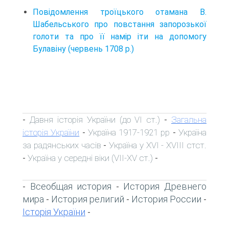
Повідомлення троїцького отамана В.
Шабельського про повстання запорозької
голоти та про її намір іти на допомогу
Булавіну (червень 1708 р.)
Давня історія України (до VI ст.)
Загальна
-
-
історія України
Україна 1917-1921 рр
Україна
-
-
за радянських часів
Україна у XVI - XVIII стст.
-
Україна у середні віки (VII-XV ст.)
-
-
Всеобщая история
История Древнего
-
-
мира
История религий
История России
-
-
-
Історія України
-