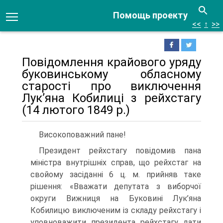
Помощь проекту
<<
↑
>>
Повідомлення крайового уряду
буковинському обласному
старості про виключення
Лук’яна Кобилиці з рейхстагу
(14 лютого 1849 р.)
Високоповажний пане!
Президент рейхстагу повідомив пана
міністра внутрішніх справ, що рейхстаг на
свойому засіданні 6 ц. м. прийняв таке
рішення: «Вважати депутата з виборчої
округи Вижниця на Буковині Лук’яна
Кобилицю виключеним із складу рейхстагу і
уповноважити прези­дента рейхстагу дати