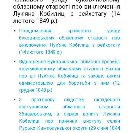
обласному старості про виключення
Лук’яна Кобилиці з рейхстагу (14
лютого 1849 р.):
Повідомлення крайового уряду
буковинському обласному старості про
виключення Лук’яна Кобилиці з рейхстагу
(14 лютого 1849 р.)
Відношення Буковинської обласної президії
коломий­ському обласному старості Бахові
про дії Лук’яна Коби­лиці та заходи, вжиті
адміністрацією для боротьби з ним (12
грудня 1848 р.)
З протоколу слідства, складеного
заступником обласного старости
Збишевським, в справі допиту Лук’яна
Кобилиці про причини виступу селян
Русько-Кимполунзької округи (29 січня 1844