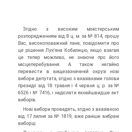
Згідно з високим міністерським
розпорядженням від 8 ц. м. за № 814, прошу
Вас, високоповажний пане, повідомити про
це рішен­ня Лук’яна Кобилицю, якщо взагалі
це тепер можливо, не знаючи про його
місцеперебування. А також негайно
перевести в вищезаз­наченій окрузі нові
вибори депутата, згідно з вказівками голови
президії від 18 травня і 4 червня ц. р. за №
6526 і № 7416, і надіслати якнайшвидше акт
виборів.
Нові вибори провадять, згідно з вказівкою
від 17 липня за № 1819, вже раніше вибрані
виборці.