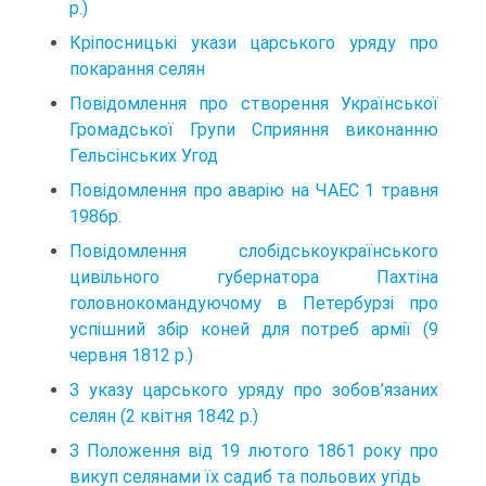
р.)
Кріпосницькі укази царського уряду про
покарання селян
Повідомлення про створення Української
Громадської Групи Сприяння виконанню
Гельсінських Угод
Повідомлення про аварію на ЧАЕС 1 травня
1986р.
Повідомлення слобідськоукраїнського
цивільного губер­натора Пахтіна
головнокомандуючому в Петербурзі про
успішний збір коней для потреб армії (9
червня 1812 р.)
З указу царського уряду про зобов’язаних
селян (2 квітня 1842 р.)
З Положення від 19 лютого 1861 року про
викуп селянами їх садиб та польових угідь