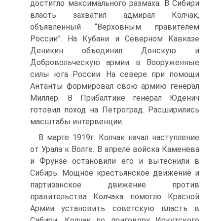
достигло максимального размаха. В Сибири
власть захватил адмирал Колчак,
объявленный “Верховным правителем
России”. На Кубани и Северном Кавказе
Деникин объединил Донскую и
Добровольческую армии в Вооруженные
силы юга России. На севере при помощи
Антанты формировал свою армию генерал
Миллер. В Прибалтике генерал Юденич
готовил поход на Петроград. Расширились
масштабы интервенции.
В марте 1919г. Колчак начал наступление
от Урала к Волге. В апреле войска Каменева
и Фрунзе остановили его и вытеснили в
Сибирь. Мощное крестьянское движение и
партизанское движение против
правительства Колчака помогло Красной
Армии установить советскую власть в
Сибири. Колчак по приговору Иркутского