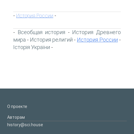
История России
-
-
Всеобщая история
История Древнего
-
-
мира
История религий
История России
-
-
-
Історія України
-
О проекте
Авторам
history@sci.house