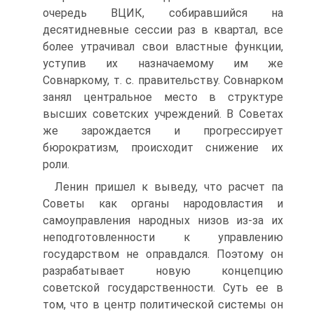
очередь ВЦИК, собиравшийся на
десятидневные сес­сии раз в квартал, все
более утрачивал свои властные функции,
уступив их назначаемому им же
Совнаркому, т. с. правительству. Совнарком
занял центральное место в структуре
высших совет­ских учреждений. В Советах
же зарождается и прогрессирует
бюрократизм, про­исходит снижение их
роли.
Ленин пришел к выведу, что расчет па
Советы как органы на­родовластия и
самоуправления народных низов из-за их
неподго­товленности к управлению
государством не оправдался. Поэтому он
разрабатывает новую концепцию
советской государственности. Суть ее в
том, что в центр политической системы он