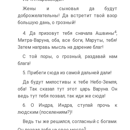
Жены и сыновья да будут
доброжелательны! Да встретит твой взор
большую дань, о грозный!
4
4. Да призовут тебя сначала Ашвины
,
Митра-Варуна, оба, все боги, Маруты, тебя!
Затем направь мысль на дарение благ!
C той поры, о грозный, раздавай нам
блага!
5. Прибеги сюда из самой дальней дали!
Да будут милостивы к тебе Небо-Земля,
оба! Так сказал тут этот царь Варуна. Он
ведь тут тебя позвал; так иди же сюда!
6. О Индра, Индра, ступай прочь к
людским (поселениям?)!
Ведь ты же решился, согласный с богами.
5
Он позвал тебя на свое место
.