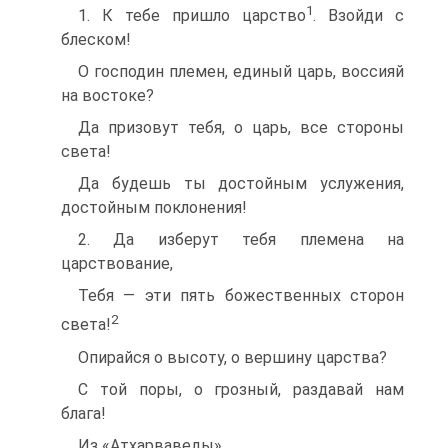
1
1. К тебе пришло царство
. Взойди с
блеском!
О господин племен, единый царь, воссияй
на востоке?
Да призовут тебя, о царь, все стороны
света!
Да будешь ты достойным услужения,
достойным поклонения!
2. Да изберут тебя племена на
царствование,
Тебя — эти пять божественных сторон
2
света!
Опирайся о высоту, о вершину царства?
C той поры, о грозный, раздавай нам
блага!
Из «Атхарваведы»