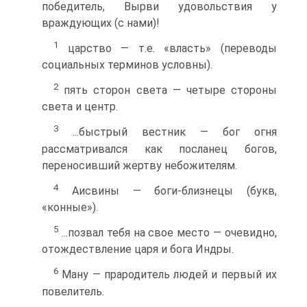
победитель, Вырви удовольствия у
враждующих (с нами)!
1
царство — т.е. «власть» (переводы
социальных терминов условны).
2
пять сторон света — четыре стороны
света и центр.
3
...быстрый вестник — бог огня
рассматривался как посланец богов,
перено­сивший жертву небожителям.
4
Аисвины — боги-близнецы (букв,
«конные»).
5
...позвал тебя на свое место — очевидно,
отождествление царя и бога Индры.
6
Ману — прародитель людей и первый их
повелитель.