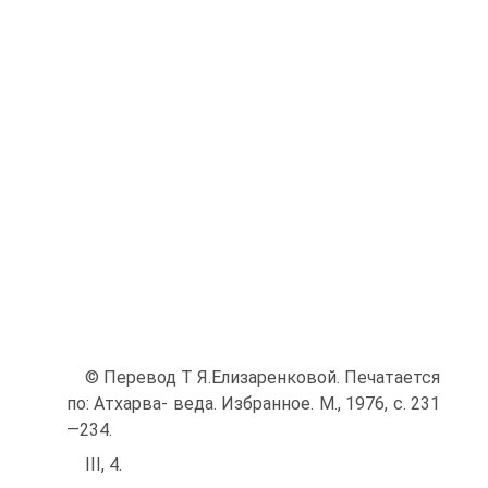
© Перевод T Я.Елизаренковой. Печатается
по: Атхарва- веда. Избранное. M., 1976, с. 231
—234.
III, 4.