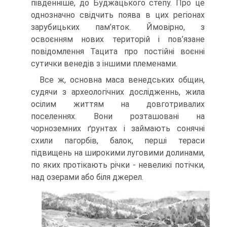
південніше, до Буджацького степу. Про це
однозначно свідчить поява в цих регіонах
зарубицьких пам’яток. Ймовірно, з
освоєнням нових територій і пов’язане
повідомлення Тацита про постійні воєнні
сутички венедів з іншими племенами.
Все ж, основна маса венедських общин,
судячи з археологічних дослідженнь, жила
осілим життям на довготривалих
поселеннях. Вони розташовані на
чорноземних ґрунтах і займають сонячні
схили пагорбів, балок, перші тераси
підвищень на широкими луговими долинами,
по яких протікають річки - невеликі потічки,
над озерами або біля джерел.