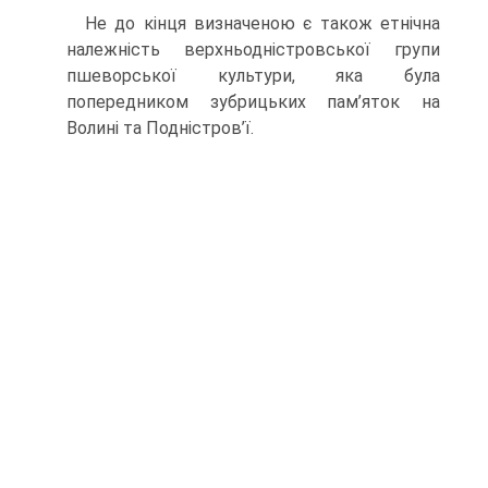
Не до кінця визначеною є також етнічна
належність верхньодністровської групи
пшеворської культури, яка була
попередником зубрицьких пам’яток на
Волині та Подністров’ї.