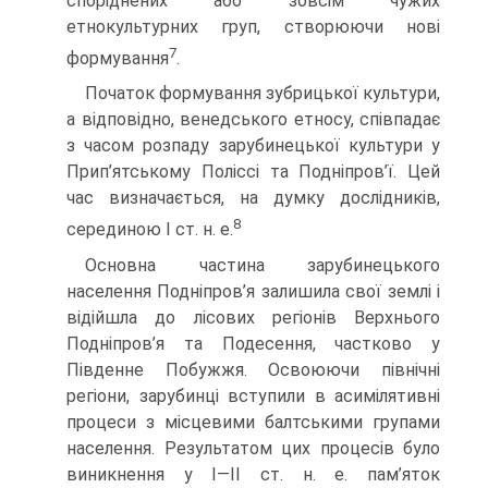
споріднених або зовсім чужих
етнокультурних груп, створюючи нові
7
формування
.
Початок формування зубрицької культури,
а відповідно, венедського етносу, співпадає
з часом розпаду зарубинецької культури у
Прип’ятському Поліссі та Подніпров’ї. Цей
час визначається, на думку дослідників,
8
серединою І ст. н. е.
Основна частина зарубинецького
населення Подніпров’я залишила свої землі і
відійшла до лісових регіонів Верхнього
Подніпров’я та Подесення, частково у
Південне Побужжя. Освоюючи північні
регіони, зарубинці вступили в асимілятивні
процеси з місцевими балтськими групами
населення. Результатом цих процесів було
виникнення у І—ІІ ст. н. е. пам’яток