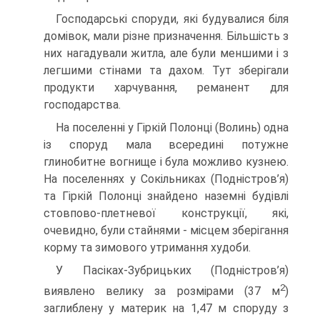
Господарські споруди, які будувалися біля
домівок, мали різне призначення. Більшість з
них нагадували житла, але були меншими і з
легшими стінами та дахом. Тут зберігали
продукти харчування, реманент для
господарства.
На поселенні у Гіркій Полонці (Волинь) одна
із споруд мала всередині потужне
глинобитне вогнище і була можливо кузнею.
На поселеннях у Сокільниках (Подністров’я)
та Гіркій Полонці знайдено наземні будівлі
стовпово-плетневої конструкції, які,
очевидно, були стайнями - місцем зберігання
корму та зимового утримання худоби.
У Пасіках-Зубрицьких (Подністров’я)
2
виявлено велику за розмірами (37 м
)
заглиблену у материк на 1,47 м споруду з