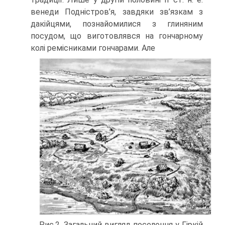
венеди Подністров’я, завдяки зв’язкам з
дакійцями, познайомилися з глиняним
посудом, що виготовлявся на гончарному
колі ремісниками гончарами. Але
Рис.2. Загальний вигляд поселення у Гіркій