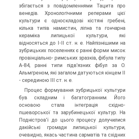
збігається з повідомленнями Тацита про
венедів. Хронологічними реперами цієї
культури є односкладові кістяні гребені,
кілька типів намистин, ліпна та гончарна
кераміка липицької культури, які
відносяться до І-ІІ ст. н. е. Найпізнішими на
зубрицьких поселеннях є ранні форми мисок
провінціально- римських зразків, фібула типу
А-84, ранні типи підв’язних фібул за О.
Альмгреном, які загалом датуються кінцем ІІ
- серединою ІІІ ст. н. е.
Процес формування зубрицької культури
був складним і багатогранним. Його
основою стала інтеграція східно-
пшеворської та зарубинецької культур. На
Подністров’ї до цього процесу долучилися
дакійські громади липицької культури,
очевидно, якась частина сарматів та східних