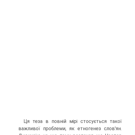
Ця теза в повній мірі стосується такої
важливої проблеми, як етногенез слов'ян.