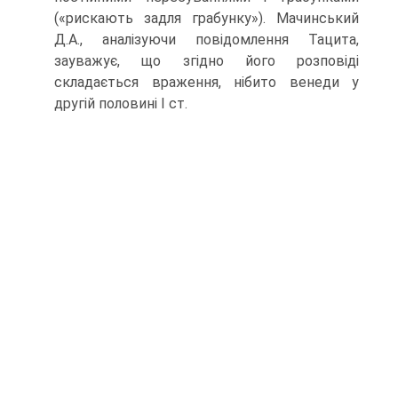
(«рискають задля грабунку»). Мачинський
Д.А., аналізуючи повідомлення Тацита,
зауважує, що згідно його розповіді
складається враження, нібито венеди у
другій половині І ст.