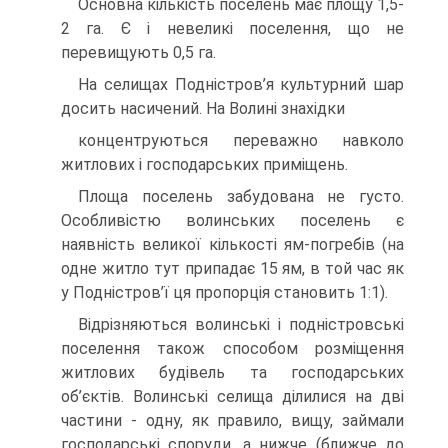
Основна кількість поселень має площу 1,5-
2 га. Є і невеликі поселення, що не
перевищують 0,5 га.
На селищах Подністров’я культурний шар
досить насичений. На Волині знахідки
концентруються переважно навколо
житлових і господарських приміщень.
Площа поселень забудована не густо.
Особливістю волинських поселень є
наявність великої кількості ям-погребів (на
одне житло тут припадає 15 ям, в той час як
у Подністров’ї ця пропорція становить 1:1).
Відрізняються волинські і подністровські
поселення також способом розміщення
житлових будівель та господарських
об’єктів. Волинські селища ділилися на дві
частини - одну, як правило, вищу, займали
господарські споруди, а нижче (ближче до