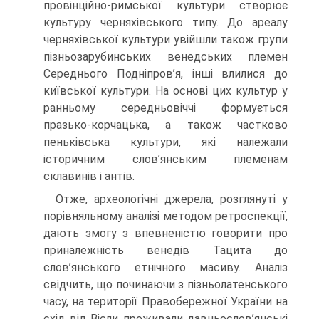
провінційно-римської культури створює
культуру черняхівського типу. До ареалу
черняхівської культури увійшли також групи
пізньозарубинських венедських племен
Середнього Подніпров’я, інші влилися до
київської культури. На основі цих культур у
ранньому середньовіччі формується
празько-корчацька, а також частково
пеньківська культури, які належали
історичним слов’янським племенам
склавинів і антів.
Отже, археологічні джерела, розглянуті у
порівняльному аналізі методом ретроспекції,
дають змогу з впевненістю говорити про
приналежність венедів Тацита до
слов’янського етнічного масиву. Аналіз
свідчить, що починаючи з пізньолатенського
часу, на території Правобережної України на
схід від Вісли проживали давньослов’янські