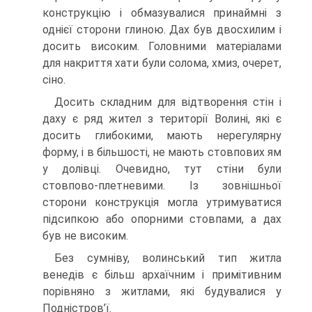
конструкцію і обмазувалися принаймні з
однієї сторони глиною. Дах був двосхилим і
досить високим. Головними матеріалами
для накриття хати були солома, хмиз, очерет,
сіно.
Досить складним для відтворення стін і
даху є ряд жител з території Волині, які є
досить глибокими, мають нерегулярну
форму, і в більшості, не мають стовпових ям
у долівці. Очевидно, тут стіни були
стовпово-плетневими. Із зовнішньої
сторони конструкція могла утримуватися
підсипкою або опорними стовпами, а дах
був не високим.
Без сумніву, волинський тип житла
венедів є більш архаїчним і примітивним
порівняно з житлами, які будувалися у
Подністров’ї.