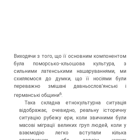
Виходячи з того, що її основним компонентом
була поморсько-кльошова культура, з
сильними латенськими нашаруваннями, ми
схиляємося до думки, що її носіями були
переважно змішані давньослов’янські і
6
германські общини
.
Така складна етнокультурна ситуація
відображає, очевидно, реальну історичну
ситуацію рубежу ери, коли звичними були
масові міграції великих груп людей, коли у
взаємодію легко вступали кілька