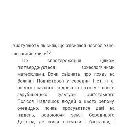
виступають як сила, що з’явилася несподівано,
10
як завойовники
.
Це спостереження цілком
підтверджується археологічними
матеріалами. Вони свідчать про появу на
Волині і Подністров’ї у середині І ст. н. е.
нового значного людського потоку - носіїв
зарубинецької культури Прип’ятського
Полісся. Надлишок людей з цього регіону,
очевидно, почав просуватися далі на
південь, освоюючи землі Середнього
Дністра, де жили сармати і бастарни, і