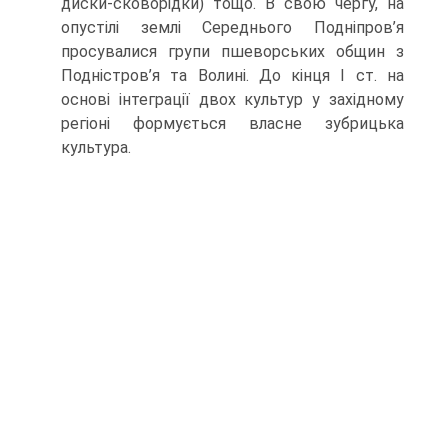
диски-сковорідки) тощо. В свою чергу, на
опустілі землі Середнього Подніпров’я
просувалися групи пшеворських общин з
Подністров’я та Волині. До кінця І ст. на
основі інтеграції двох культур у західному
регіоні формується власне зубрицька
культура.