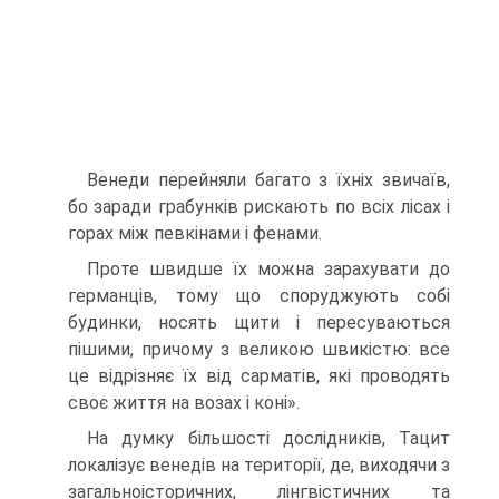
Венеди перейняли багато з їхніх звичаїв,
бо заради грабунків рискають по всіх лісах і
горах між певкінами і фенами.
Проте швидше їх можна зарахувати до
германців, тому що споруджують собі
будинки, носять щити і пересуваються
пішими, причому з великою швикістю: все
це відрізняє їх від сарматів, які проводять
своє життя на возах і коні».
На думку більшості дослідників, Тацит
локалізує венедів на території, де, виходячи з
загальноісторичних, лінгвістичних та