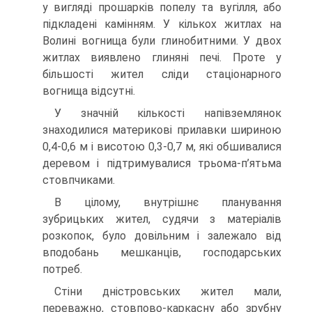
у вигляді прошарків попелу та вугілля, або
підкладені камінням. У кількох житлах на
Волині вогнища були глинобитними. У двох
житлах виявлено глиняні печі. Проте у
більшості жител сліди стаціонарного
вогнища відсутні.
У значній кількості напівземлянок
знаходилися материкові прилавки шириною
0,4-0,6 м і висотою 0,3-0,7 м, які обшивалися
деревом і підтримувалися трьома-п’ятьма
стовпчиками.
В цілому, внутрішнє планування
зубрицьких жител, судячи з матеріалів
розкопок, було довільним і залежало від
вподобань мешканців, господарських
потреб.
Стіни дністровських жител мали,
переважно, стовпово-каркасну або зрубну