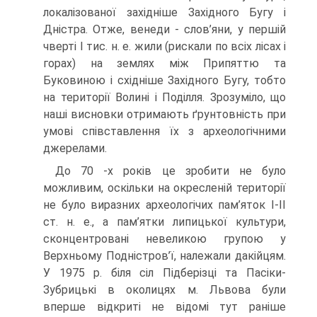
локалізованої західніше Західного Бугу і
Дністра. Отже, венеди - слов’яни, у першій
чверті І тис. н. е. жили (рискали по всіх лісах і
горах) на землях між Припяттю та
Буковиною і східніше Західного Бугу, тобто
на території Волині і Поділля. Зрозуміло, що
наші висновки отримають ґрунтовність при
умові співставлення їх з археологічними
джерелами.
До 70 -х років це зробити не було
можливим, оскільки на окресленій території
не було виразних археологічих пам’яток І-ІІ
ст. н. е., а пам’ятки липицької культури,
сконцентровані невеликою групою у
Верхньому Подністров’ї, належали дакійцям.
У 1975 р. біля сіл Підберізці та Пасіки-
Зубрицькі в околицях м. Львова були
вперше відкриті не відомі тут раніше