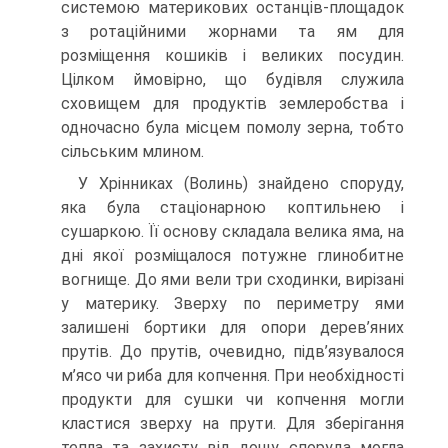
системою материкових останців-площадок
з ротаційними жорнами та ям для
розміщення кошиків і великих посудин.
Цілком ймовірно, що будівля служила
сховищем для продуктів землеробства і
одночасно була місцем помолу зерна, тобто
сільським млином.
У Хрінниках (Волинь) знайдено споруду,
яка була стаціонарною коптильнею і
сушаркою. Її основу складала велика яма, на
дні якої розміщалося потужне глинобитне
вогнище. До ями вели три сходинки, вирізані
у материку. Зверху по периметру ями
залишені бортики для опори дерев’яних
прутів. До прутів, очевидно, підв’язувалося
м’ясо чи риба для копчення. При необхідності
продукти для сушки чи копчення могли
кластися зверху на прути. Для зберігання
тепла та захисту від дощу споруда могла