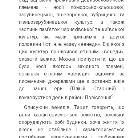
племена - носії поморсько-кльошової,
зарубинецької, пшеворської, зубрицької та
пізньозарубинецької культур, а також
частини пам’яток черняхівської та київської
культур, які мали принаймні з другої
половини І ст. н. е. назву «венеди». Від якої з
цих культур поширився етнонім «венеди»,
сказати важко. Можна припустити, що це
були носії якогось західного племені,
оскільки етнонім «венеди» відомий за
писемними джерелами ще з останніх віків
до нашої ери (Пліній Старший) і
9
локалізується десь в районі Повіслення
.
Описуючи венедів, Тацит говорить, що
вони характеризуються осілістю, оскільки
споруджують собі будинки, хоча життя їх
якесь не стабільне і характеризується
постійними пересуваннями і грабунками