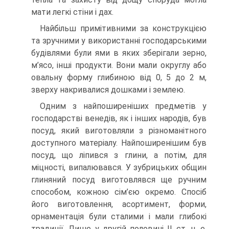
мати легкі стіни і дах.
Найбільш примітивними за конструкцією
та зручними у використанні господарськими
будівлями були ями в яких зберігали зерно,
м’ясо, інші продукти. Вони мали округлу або
овальну форму глибиною від 0, 5 до 2 м,
зверху накривалися дошками і землею.
Одним з найпоширеніших предметів у
господарстві венедів, як і інших народів, був
посуд, який виготовляли з різноманітного
доступного матеріалу. Найпоширенішим був
посуд, що ліпився з глини, а потім, для
міцності, випалювався. У зубрицьких общин
глиняний посуд виготовлявся ще ручним
способом, кожною сім’єю окремо. Спосіб
його виготовлення, асортимент, форми,
орнаментація були сталими і мали глибокі
традиції. Лише у другій половині ІІ ст. н. е.