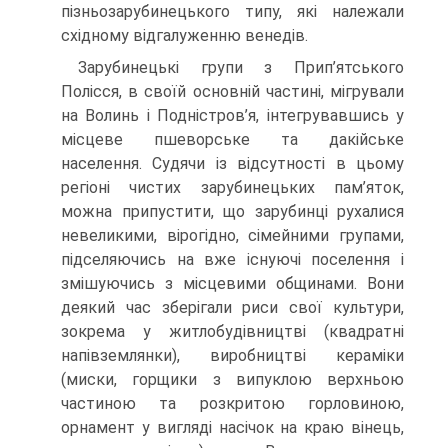
пізньозарубинецького типу, які належали
східному відгалуженню венедів.
Зарубинецькі групи з Прип’ятського
Полісся, в своїй основній частині, мігрували
на Волинь і Подністров’я, інтегрувавшись у
місцеве пшеворське та дакійське
населення. Судячи із відсутності в цьому
регіоні чистих зарубинецьких пам’яток,
можна припустити, що зарубинці рухалися
невеликими, вірогідно, сімейними групами,
підселяючись на вже існуючі поселення і
змішуючись з місцевими общинами. Вони
деякий час зберігали риси свої культури,
зокрема у житлобудівництві (квадратні
напівземлянки), виробництві кераміки
(миски, горщики з випуклою верхньою
частиною та розкритою горловиною,
орнамент у вигляді насічок на краю вінець,