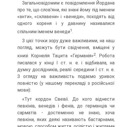
Загальновідомим є повідомлення Йордана
про те, що слов'яни, які знані йому під іменем
«анти», «склавени» і «венеди», походять від
одного кореня і у давнину називалися
1
спільним іменем венеди
.
З цієї точки зору дуже важливими, на наш
погляд, можуть бути свідчення, вміщені у
2
книзі Корнелія Тацита «Германія»
. Робота
писалася у кінці І ст. н. е. і відбивала, на
думку дослідників, реалії середини І ст. н. е.
З огляду на важливість подаємо уривок
повністю (у нашому перекладі з російської
мови):
«Тут кордон Свевії. До кого віднести
певкінів, венедів і фенів, до германців чи
сарматів - достеменно не знаю, хоча
певкіни, яких деякі називають бастарнами,
мовою, способом життя, осілістю і житлами