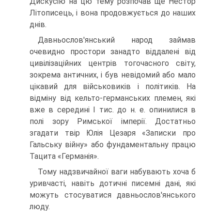
Дискусію на цю тему розпочав ще Нестор
Літописець, і вона продовжується до наших
днів.
Давньослов'янський народ займав
очевидно простори занадто віддалені від
цивілізаційних центрів тогочасного світу,
зокрема античних, і був невідомий або мало
цікавий для військовиків і політиків. На
відміну від кельто-германських племен, які
вже в середині І тис. до н. е. опинилися в
полі зору Римської імперії. Достатньо
згадати твір Юлія Цезаря «Записки про
Гальську війну» або фундаментальну працю
Тацита «Германія».
Тому надзвичайної ваги набувають хоча б
уривчасті, навіть дотичні писемні дані, які
можуть стосуватися давньослов'янського
люду.