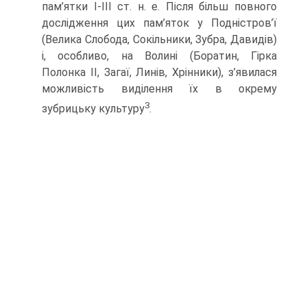
пам’ятки І-ІІІ ст. н. е. Після більш повного
дослідження цих пам’яток у Подністров’ї
(Велика Слобода, Сокільники, Зубра, Давидів)
і, особливо, на Волині (Боратин, Гірка
Полонка ІІ, Загаї, Линів, Хрінники), з’явилася
можливість виділення їх в окрему
3
зубрицьку культуру
.