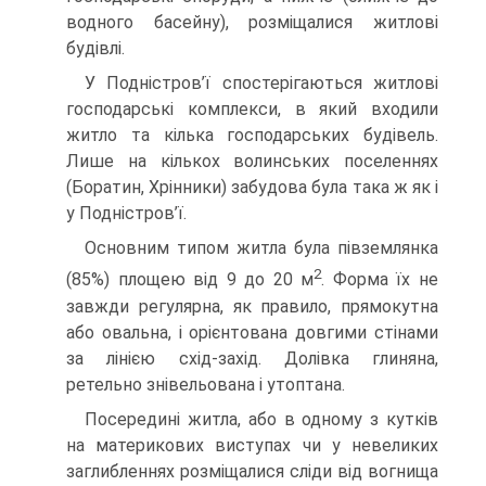
водного басейну), розміщалися житлові
будівлі.
У Подністров’ї спостерігаються житлові
господарські комплекси, в який входили
житло та кілька господарських будівель.
Лише на кількох волинських поселеннях
(Боратин, Хрінники) забудова була така ж як і
у Подністров’ї.
Основним типом житла була півземлянка
2
(85%) площею від 9 до 20 м
. Форма їх не
завжди регулярна, як правило, прямокутна
або овальна, і орієнтована довгими стінами
за лінією схід-захід. Долівка глиняна,
ретельно знівельована і утоптана.
Посередині житла, або в одному з кутків
на материкових виступах чи у невеликих
заглибленнях розміщалися сліди від вогнища