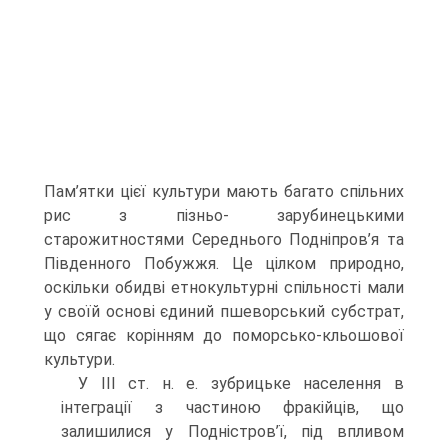
Пам’ятки цієї культури мають багато спільних
рис з пізньо- зарубинецькими
старожитностями Середнього Подніпров’я та
Південного Побужжя. Це цілком природно,
оскільки обидві етнокультурні спільності мали
у своїй основі єдиний пшеворський субстрат,
що сягає корінням до поморсько-кльошової
культури.
У ІІІ ст. н. е. зубрицьке населення в
інтеграції з частиною фракійців, що
залишилися у Подністров’ї, під впливом