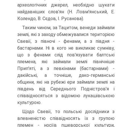
археологічних джерел, необхідно шукати
найдавніших слов'ян (Н. Ловм'янський, Е.
Колендо, В. Сєдов, І. Русанова).
Таким чином, за Тацитом, венеди займали
землі, які з заходу обмежувалися територією
Свевії, з півночі - фенами, а з півдня -
бастарнами. Ні в кого не викликає сумніву,
що з фенами слід пов'язувати балтські
племена, які займали землі північніше
Прип'яті, а з певкінами (бастарнами) -
дакійські, а точніше, дако-германські
общини, які на рубежі ери займали землі на
південь від Середнього Подністров’я і
співвідносяться з відомою лукашівською
культурою.
Щодо Свевії, то польські дослідники з
впевненістю співвідносять їх з групою
племен - носіїв пшеворської культури,