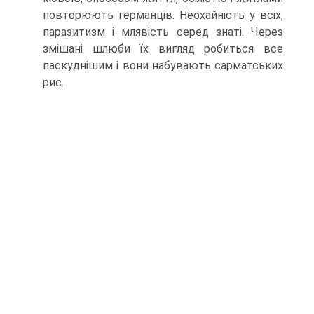
повторюють германців. Неохайність у всіх,
паразитизм і млявість серед знаті. Через
змішані шлюби їх вигляд робиться все
паскуднішим і вони набувають сарматських
рис.