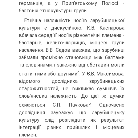
германців, а у Прип’ятському Поліссі -
балтські етнокультурні групи.
Етнічна належність носіїв зарубинецької
культури є дискусійною. К.В. Каспарова
вбачала серед її носіїв різноетнічні племена -
бастарнів, кельто-іллірійців, місцеві групи
населення. В.В. Сєдов вважав, що зарубинці
займали проміжне становище між балтами
та слов’янами, і залежно від обставин могли
4
стати тими або другими
. У Є.В. Максимова,
відомого дослідника зарубинецьких
старожитностей, не викликає сумнівів їх
слов’янська належність. До цієї ж думки
5
схиляється С.П. Пачкова
. Одночасно
дослідниця зауважує, що зарубинецьку
культуру слід розглядати як результат
інтеграції різних прийшлих і місцевих
племен.