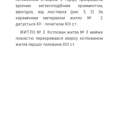
врізним зигзагоподібним орнаментом,
вірогідно, від люстерка (рис. 3, 3). За
керамічним матеріалом житло № 2
датується ХІІ - початком ХІІІ ст.
ЖИТЛО № 3. Котлован житла № 3 майже
повністю перекривався зверху котлованом
житла першої половини ХІІІ ст.