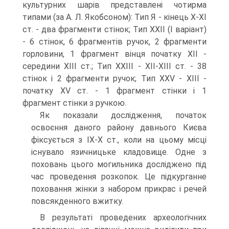
культурних шарів представлені чотирма
типами (за А. Л. Якобсоном): Тип Я - кінець Х-ХІ
ст. - два фрагменти стінок; Тип ХХІІ (І варіант)
- 6 стінок, 6 фрагментів ручок, 2 фрагменти
горловини, 1 фрагмент вінця початку ХІІ -
середини ХІІІ ст.; Тип ХХІІІ - ХІІ-ХІІІ ст. - 38
стінок і 2 фрагменти ручок; Тип ХХV - ХІІІ -
початку ХV ст. - 1 фрагмент стінки і 1
фрагмент стінки з ручкою.
Як показали дослідження, початок
освоєння даного району давнього Києва
фіксується з ІХ-Х ст., коли на цьому місці
існувало язичницьке кладовище. Одне з
поховань цього могильника досліджено під
час проведення розкопок. Це підкурганне
поховання жінки з набором прикрас і речей
повсякденного вжитку.
В результаті проведених археологічних