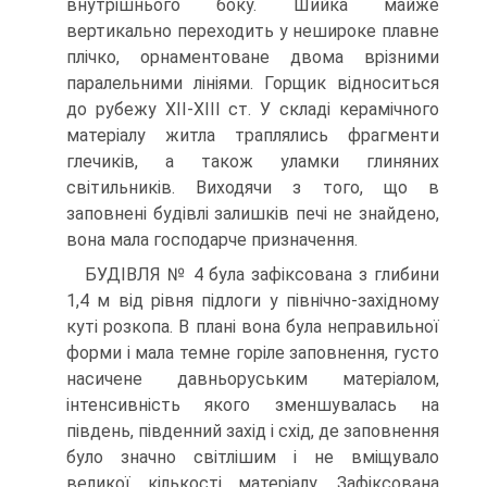
внутрішнього боку. Шийка майже
вертикально переходить у нешироке плавне
плічко, орнаментоване двома врізними
паралельними лініями. Горщик відноситься
до рубежу ХІІ-ХІІІ ст. У складі керамічного
матеріалу житла траплялись фрагменти
глечиків, а також уламки глиняних
світильників. Виходячи з того, що в
заповнені будівлі залишків печі не знайдено,
вона мала господарче призначення.
БУДІВЛЯ № 4 була зафіксована з глибини
1,4 м від рівня підлоги у північно-західному
куті розкопа. В плані вона була неправильної
форми і мала темне горіле заповнення, густо
насичене давньоруським матеріалом,
інтенсивність якого зменшувалась на
південь, південний захід і схід, де заповнення
було значно світлішим і не вміщувало
великої кількості матеріалу. Зафіксована