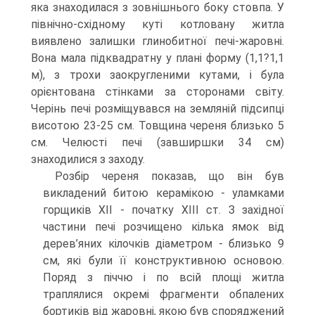
яка знаходилася з зовнішнього боку стовпа. У
північно-східному куті котловану житла
виявлено залишки глинобитної печі-жаровні.
Вона мала підквадратну у плані форму (1,1?1,1
м), з трохи заокругленими кутами, і була
орієнтована стінками за сторонами світу.
Черінь печі розміщувався на земляній підсипці
висотою 23-25 см. Товщина череня близько 5
см. Челюсті печі (завширшки 34 см)
знаходилися з заходу.
Розбір череня показав, що він був
викладений битою керамікою - уламками
горщиків ХІІ - початку ХІІІ ст. З західної
частини печі розчищено кілька ямок від
дерев’яних кілочків діаметром - близько 9
см, які були її конструктивною основою.
Поряд з піччю і по всій площі житла
траплялися окремі фрагменти обпалених
бортиків від жаровні, якою був споряджений