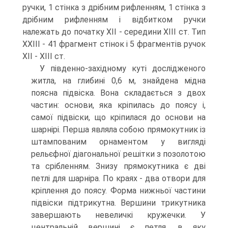
ручки, 1 стінка з дрібним рифленням, 1 стінка з
дрібним рифленням і відбитком ручки
належать до початку ХІІ - середини ХІІІ ст. Тип
ХХІІІ - 41 фрагмент стінок і 5 фрагментів ручок
ХІІ - ХІІІ ст.
У південно-західному куті дослідженого
житла, на глибині 0,6 м, знайдена мідна
поясна підвіска. Вона складається з двох
частин: основи, яка кріпилась до поясу і,
самої підвіски, що кріпилася до основи на
шарнірі. Перша являла собою прямокутник із
штампованим орнаментом у вигляді
рельєфної діагональної решітки з позолотою
та срібленням. Знизу прямокутника є дві
петлі для шарніра. По краях - два отвори для
кріплення до поясу. Форма нижньої частини
підвіски підтрикутна. Вершини трикутника
завершають невеличкі кружечки. У
центральній вершині є петля, в яку