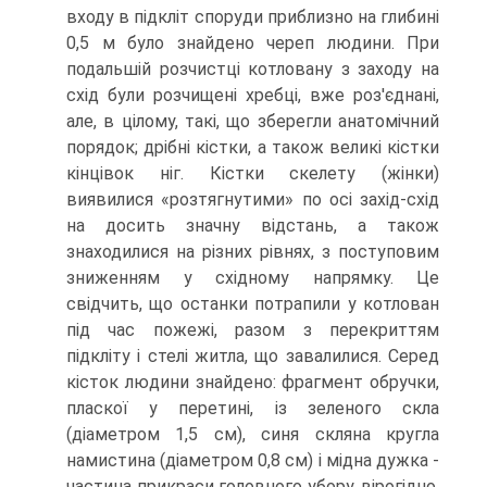
входу в підкліт споруди приблизно на глибині
0,5 м було знайдено череп людини. При
подальшій розчистці котловану з заходу на
схід були розчищені хребці, вже роз'єднані,
але, в цілому, такі, що зберегли анатомічний
порядок; дрібні кістки, а також великі кістки
кінцівок ніг. Кістки скелету (жінки)
виявилися «розтягнутими» по осі захід-схід
на досить значну відстань, а також
знаходилися на різних рівнях, з поступовим
зниженням у східному напрямку. Це
свідчить, що останки потрапили у котлован
під час пожежі, разом з перекриттям
підкліту і стелі житла, що завалилися. Серед
кісток людини знайдено: фрагмент обручки,
пласкої у перетині, із зеленого скла
(діаметром 1,5 см), синя скляна кругла
намистина (діаметром 0,8 см) і мідна дужка -
частина прикраси головного убору, вірогідно,