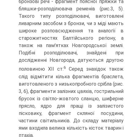
бронзові речі - фрагмент поясної пряжки та
бляшки-розподілювача ременів (рис.3, 5).
Такого типу розподілювачі, виготовлені
ливарним засобом з бронзи, чи з міді мають
широке розповсюдження та аналогії в
старожитностях Балтійського регіону, а
також на пам'ятках Новгородської землі.
Подібні розподілювачі, знайдені при
дослідженні Новгорода, датуються другою
6
половиною ХІІ ст.
Серед знахідок також
слід відмітити кілька фрагментів браслета,
виготовленого з низькопробного срібла (рис.
3, 6), фрагменти залізних цвяхів, гострильний
брусок із світло-жовтого сланцю, шиферне
прясло, ядро для пращі із залізистого
пісковику, фрагмент скляної посудини,
частини світильників. До складу матеріалу
ями входила велика кількість кісток тварин і
птахів.