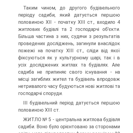
Таким чином, до другого будівельного
періоду садиби, який датується першою
половиною ХІІ - початку ХІІІ ст., входило 4
житлових будівлі та 2 господарчі об'єкти.
Більша частина з них, судячи з результатів
проведених досліджень, загинули внаслідок
пожежі на початку ХІІІ ст., сліди від якої
фіксуються як у культурному шарі, так і в
усіх досліджених житлах та будівлях. Але
садиба не припиняє свого існування - на
місці загиблих жител та будівель впродовж
нетривалого часу будуються нові житлові та
господарчі споруди.
ІІІ будівельний період датується першою
половиною ХІІІ ст.
ЖИТЛО № 5 - центральна житлова будівля
садиби. Воно було орієнтовано за сторонами