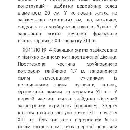
конструкцій - відбитки дерев’яних колод
діаметром 20 см. У котловані житла не
зафіксовано стовпових ям, що, можливо,
свідчить про зрубну конструкцію будівлі. У
заповненні житла виявлені фрагменти
вінець горщиків ХІІ - початку ХІІІ ст.
ЖИТЛО № 4. Залишки житла зафіксовано
у північно-східному куті дослідженої ділянки.
Простежена частина зруйнованого
котловану глибиною 1,7 м, заповненого
сірим гумусованим суглинком із
включеннями глини, вуглинок, попелу,
фрагментів печини та кераміки ХІІ ст. У
верхній частині житла знайдено кістяний
загострений стрижень (проколку). Зверху
котлован житла, як і усіх жител ХІІ - початку
ХІІІ ст., був частково перерізаний більш
пізнім котлованом житла першої половини