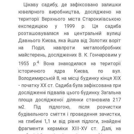
Цікаву садибу, де зафіксовано залишки
ювелірного виробництва, досліджено на
території Верхнього міста Старокиївською
експедицією у 1999 р. Ця садиба
розташовувалася на центральній вулиці
Давнього Києва, яка йшла від Золотих воріт
на Поділ, навпроти металообробних
майстерень, досліджених В. К. Гончаровим у
4
1955 р.
Вона знаходилася на території
історичного ядра Києва, по вул.
Володимирській 8, на місці будинку кінця ХІХ
- початку ХХ ст. Садиба була зафіксована при
дослідженні підвалів цього будинку. Загальна
площа дослідженої ділянки становила 217
м2. Під підлогою, після розчистки
будівельного сміття і проведення зачистки,
на глибині 1,1 м від рівня підлоги, знайдені
фрагменти кераміки ХІІІ-XV ст. Далі, на