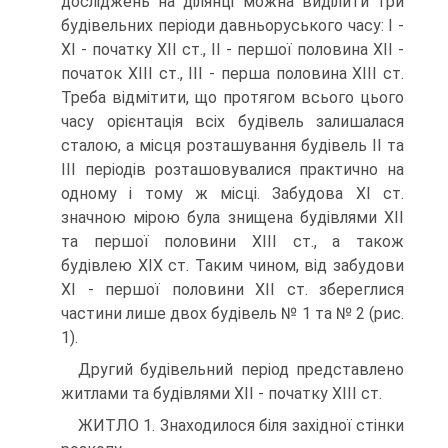
досліджень на ділянці можна виділити три
будівельних періоди давньоруського часу: І -
ХІ - початку ХІІ ст., ІІ - першої половина ХІІ -
початок ХІІІ ст., ІІІ - перша половина ХІІІ ст.
Треба відмітити, що протягом всього цього
часу орієнтація всіх будівель залишалася
сталою, а місця розташування будівель ІІ та
ІІІ періодів розташовувалися практично на
одному і тому ж місці. Забудова ХІ ст.
значною мірою була знищена будівлями ХІІ
та першої половини ХІІІ ст., а також
будівлею ХІХ ст. Таким чином, від забудови
ХІ - першої половини ХІІ ст. збереглися
частини лише двох будівель № 1 та № 2 (рис.
1).
Другий будівельний період представлено
житлами та будівлями ХІІ - початку ХІІІ ст.
ЖИТЛО 1. Знаходилося біля західної стінки