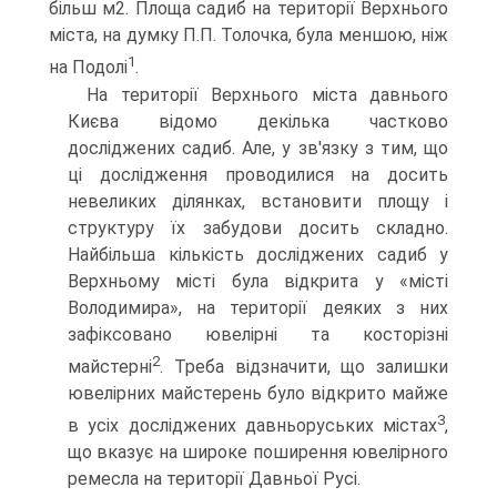
більш м2. Площа садиб на території Верхнього
міста, на думку П.П. Толочка, була меншою, ніж
1
на Подолі
.
На території Верхнього міста давнього
Києва відомо декілька частково
досліджених садиб. Але, у зв'язку з тим, що
ці дослідження проводилися на досить
невеликих ділянках, встановити площу і
структуру їх забудови досить складно.
Найбільша кількість досліджених садиб у
Верхньому місті була відкрита у «місті
Володимира», на території деяких з них
зафіксовано ювелірні та косторізні
2
майстерні
. Треба відзначити, що залишки
ювелірних майстерень було відкрито майже
3
в усіх досліджених давньоруських містах
,
що вказує на широке поширення ювелірного
ремесла на території Давньої Русі.