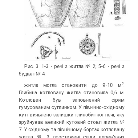
Рис. 3. 1-3 - речі з житла № 2; 5-6 - речі з
будівлі № 4.
2
житла могла становити до 9-10 м
.
Глибина котловану житла становила 0,6 м.
Котлован був заповнений сірим
гумусованим суглинком. У північно-східному
куті виявлено залишки глинобитної печі, яку
зруйнував великий кутовий стовп житла №
7. У східному та північному бортах котловану
житла № 3 простежені сліди дерев’яних