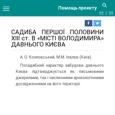
Помощь проекту
<<
↑
>>
САДИБА ПЕРШОЇ ПОЛОВИНИ
ХІІІ ст. В «МІСТІ ВОЛОДИМИРА»
ДАВНЬОГО КИЄВА
А. О. Козловський, М.М. Ієвлєв (Київ)
Посадибний характер забудови давнього
Києва підтверджується як письмовими
джерелами, так і численними археологічними
дослідженнями на його території.