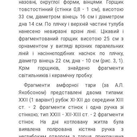
назовні, округлої форми, вінцями. Горщик
товстостінний (стінки 0,8 - 1 см), висотою
33 см, діаметром вінець 16 см і діаметром
дна 14 см. По плічку і верхній частині тулуба
нанесено невиразні врізні лінії. Цікавий і
фрагментований горщик висотою 25 см з
орнаментом у вигляді врізних паралельних
ліній і насіннєподібних насічок по плічку,
діаметр вінець 22 см, дна - 10 см (рис. 3, 1).
Крім горщиків, знайдено фрагменти
світильників і керамічну пробку.
Фрагменти амфорної тари (за А.Л.
Якобсоном) представлені двома типами:
ХХІІ (1 варіант) рубіж ХІ-ХІІ до середини ХІІІ
ст. - 2 фрагменти стінок і одна ручка зі
стінкою; тип ХХІІІ - ХІІ-ХІІІ ст. - 2 фрагменти
стінок. На дні котловану житла була
виявлена полірована кістяна ручка з
неглибоким отвором з торця, прикрашена