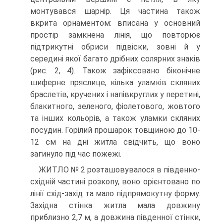
монтувався шарнір. Ця частина також
вкрита орнаментом: вписана у основний
простір замкнена лінія, що повторює
підтрикутні обриси підвіски, зовні й у
середині якої багато дрібних солярних знаків
(рис. 2, 4). Також зафіксовано біконічне
шиферне пряслице, кілька уламків скляних
браслетів, кручених і напівкруглих у перетині,
блакитного, зеленого, фіолетового, жовтого
та інших кольорів, а також уламки скляних
посудин. Горілий прошарок товщиною до 10-
12 см на дні житла свідчить, що воно
загинуло під час пожежі.
ЖИТЛО № 2 розташовувалося в південно-
східній частині розкопу, воно орієнтовано по
лінії схід-захід та мало підпрямокутну форму.
Західна стінка житла мала довжину
приблизно 2,7 м, а довжина південної стінки,