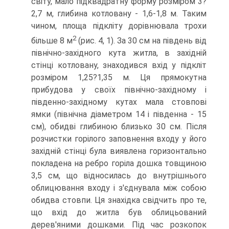
світу, мало підквадратну форму розміром 3?
2,7 м, глибина котловану - 1,6-1,8 м. Таким
чином, площа підкліту дорівнювала трохи
2
більше 8 м
(рис. 4, 1). За 30 см на південь від
північно-західного кута житла, в західній
стінці котловану, знаходився вхід у підкліт
розміром 1,25?1,35 м. Ця прямокутна
прибудова у своїх північно-західному і
південно-західному кутах мала стовпові
ямки (північна діаметром 14 і південна - 15
см), обидві глибиною близько 30 см. Після
розчистки горілого заповнення входу у його
західній стінці була виявлена горизонтально
покладена на ребро горіла дошка товщиною
3,5 см, що відносилась до внутрішнього
облицювання входу і з'єднувала між собою
обидва стовпи. Ця знахідка свідчить про те,
що вхід до житла був облицьований
дерев'яними дошками. Під час розкопок