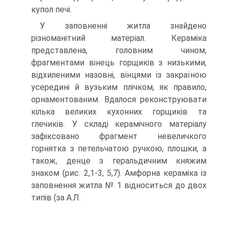
купол печі.
У заповненні житла знайдено
різноманітний матеріал. Кераміка
представлена, головним чином,
фрагментами вінець горщиків з низькими,
відхиленими назовні, вінцями із закраїною
усередині й вузьким плічком, як правило,
орнаментованим. Вдалося реконструювати
кілька великих кухонних горщиків та
глечиків. У складі керамічного матеріалу
зафіксовано фрагмент невеличкого
горнятка з петельчатою ручкою, плошки, а
також, денце з геральдичним княжим
знаком (рис. 2,1-3, 5,7). Амфорна кераміка із
заповнення житла № 1 відноситься до двох
типів (за А.Л.