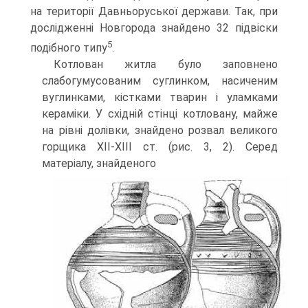
на території Давньоруської держави. Так, при
дослідженні Новгорода знайдено 32 підвіски
5
подібного типу
.
Котлован житла було заповнено
слабогумусованим суглинком, насиченим
вуглинками, кістками тварин і уламками
кераміки. У східній стінці котловану, майже
на рівні долівки, знайдено розвал великого
горщика ХІІ-ХІІІ ст. (рис. 3, 2). Серед
матеріалу, знайденого