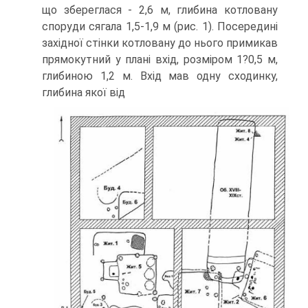
що збереглася - 2,6 м, глибина котловану
споруди сягала 1,5-1,9 м (рис. 1). Посередині
західної стінки котловану до нього примикав
прямокутний у плані вхід, розміром 1?0,5 м,
глибиною 1,2 м. Вхід мав одну сходинку,
глибина якої від