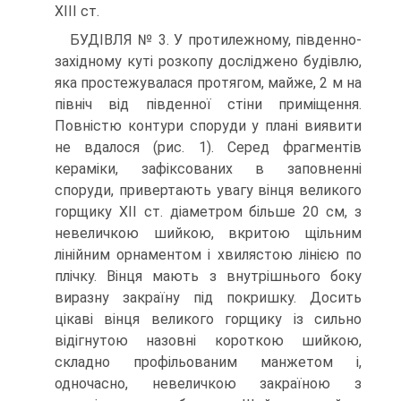
ХІІІ ст.
БУДІВЛЯ № 3. У протилежному, південно-
західному куті розкопу досліджено будівлю,
яка простежувалася протягом, майже, 2 м на
північ від південної стіни приміщення.
Повністю контури споруди у плані виявити
не вдалося (рис. 1). Серед фрагментів
кераміки, зафіксованих в заповненні
споруди, привертають увагу вінця великого
горщику ХІІ ст. діаметром більше 20 см, з
невеличкою шийкою, вкритою щільним
лінійним орнаментом і хвилястою лінією по
плічку. Вінця мають з внутрішнього боку
виразну закраїну під покришку. Досить
цікаві вінця великого горщику із сильно
відігнутою назовні короткою шийкою,
складно профільованим манжетом і,
одночасно, невеличкою закраїною з