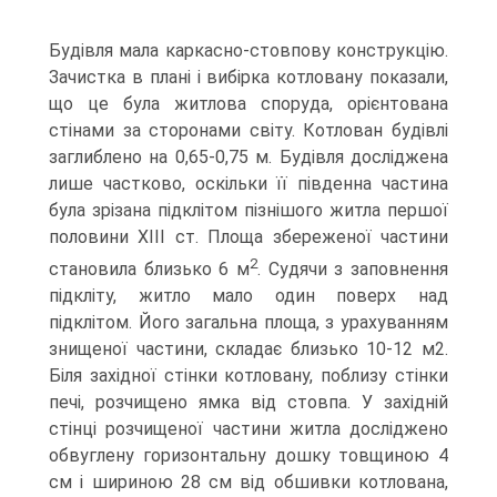
Будівля мала каркасно-стовпову конструкцію.
Зачистка в плані і вибірка котловану показали,
що це була житлова споруда, орієнтована
стінами за сторонами світу. Котлован будівлі
заглиблено на 0,65-0,75 м. Будівля досліджена
лише частково, оскільки її південна частина
була зрізана підклітом пізнішого житла першої
половини ХІІІ ст. Площа збереженої частини
2
становила близько 6 м
. Судячи з заповнення
підкліту, житло мало один поверх над
підклітом. Його загальна площа, з урахуванням
знищеної частини, складає близько 10-12 м2.
Біля західної стінки котловану, поблизу стінки
печі, розчищено ямка від стовпа. У західній
стінці розчищеної частини житла досліджено
обвуглену горизонтальну дошку товщиною 4
см і шириною 28 см від обшивки котлована,