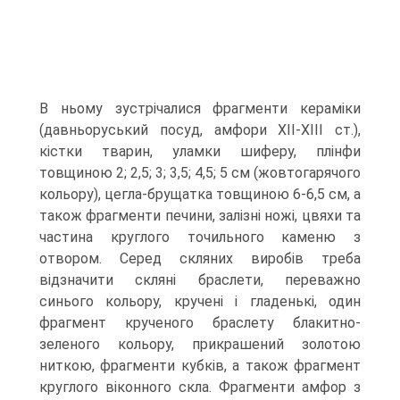
В ньому зустрічалися фрагменти кераміки
(давньоруський посуд, амфори ХІІ-ХІІІ ст.),
кістки тварин, уламки шиферу, плінфи
товщиною 2; 2,5; 3; 3,5; 4,5; 5 см (жовтогарячого
кольору), цегла-брущатка товщиною 6-6,5 см, а
також фрагменти печини, залізні ножі, цвяхи та
частина круглого точильного каменю з
отвором. Серед скляних виробів треба
відзначити скляні браслети, переважно
синього кольору, кручені і гладенькі, один
фрагмент крученого браслету блакитно-
зеленого кольору, прикрашений золотою
ниткою, фрагменти кубків, а також фрагмент
круглого віконного скла. Фрагменти амфор з