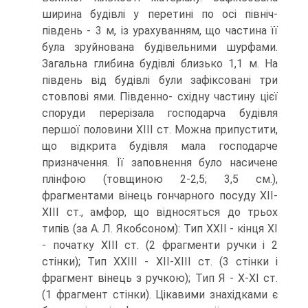
ширина будівлі у перетині по осі північ-
південь - 3 м, із урахуванням, що частина її
була зруйнована будівельними шурфами.
Загальна глибина будівлі близько 1,1 м. На
південь від будівлі були зафіксовані три
стовпові ями. Південно- східну частину цієї
споруди перерізала господарча будівля
першої половини ХІІІ ст. Можна припустити,
що відкрита будівля мала господарче
призначення. Її заповнення було насичене
плінфою (товщиною 2-2,5; 3,5 см.),
фрагментами вінець гончарного посуду ХІІ-
ХІІІ ст., амфор, що відносяться до трьох
типів (за А. Л. Якобсоном): Тип ХХІІ - кінця ХІ
- початку ХІІІ ст. (2 фрагменти ручки і 2
стінки); Тип ХХІІІ - ХІІ-ХІІІ ст. (3 стінки і
фрагмент вінець з ручкою); Тип Я - Х-ХІ ст.
(1 фрагмент стінки). Цікавими знахідками є