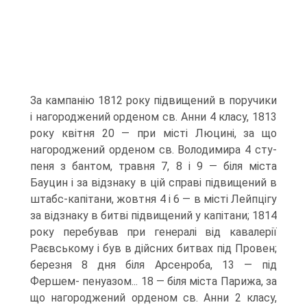
За кампанію 1812 року підвищений в поручики
і нагороджений орденом св. Анни 4 класу, 1813
року квітня 20 — при місті Люцині, за що
нагороджений орденом св. Володимира 4 сту­
пеня з бантом, травня 7, 8 і 9 — біля міста
Бауцин і за відзнаку в цій справі підвищений в
штабс-капітани, жовтня 4 і 6 — в місті Лейпцігу
за відзнаку в битві підвищений у капітани; 1814
року перебував при генералі від кавалерії
Раєвському і був в дійсних битвах під Провен;
березня 8 дня біля Арсенроба, 13 — під
Фершем- пенуазом... 18 — біля міста Парижа, за
що нагороджений орденом св. Анни 2 класу,