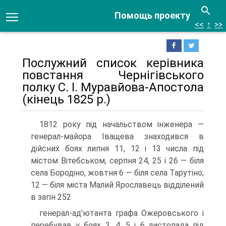
Помощь проекту
<<
↑
>>
Послужний список керівника
повстання Чернігівського
полку С. І. Муравйова-Апостола
(кінець 1825 р.)
1812 року під начальством інженера —
генерал-майора Іващева знаходився в
дійсних боях липня 11, 12 і 13 числа під
містом Вітебськом, серпня 24, 25 і 26 — біля
села Бородіно, жовтня 6 — біля села Тарутіно;
12 — біля міста Малий Ярославець відділений
в загін 252
генерал-ад’ютанта графа Ожеровського і
перебував у боях 3, 4, 5 і 6 листопада під