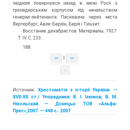
звідкіля повернувся назад в межі Росії з
гренадерсь­ким корпусом під начальством
генерал-лейтенанта Паскевича через міста
Вертербург, Авле-Берлін, Берлі і Тільзит.
Восстание декабристов. Материалы, 1927.
Т. IV. С. 233.
188.
|
<<
>>
↑
Источник:
Хрестоматія з історії України. —
XVII-XX ст./ Упорядники: В. І. Ізюмов, В. М.
Нікольский — Донецьк: TOB «Альфа-
Прес»,2007. — 448 с.. 2007