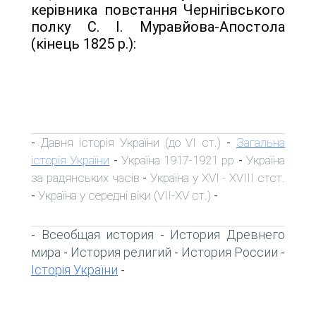
керівника повстання Чернігівського
полку С. І. Муравйова-Апостола
(кінець 1825 р.):
Давня історія України (до VI ст.)
Загальна
-
-
історія України
Україна 1917-1921 рр
Україна
-
-
за радянських часів
Україна у XVI - XVIII стст.
-
Україна у середні віки (VII-XV ст.)
-
-
Всеобщая история
История Древнего
-
-
мира
История религий
История России
-
-
-
Історія України
-