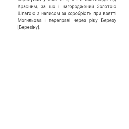
Красним, за шо і нагороджений Золотою
Шпагою з написом за хоробрість при взятті
Могильова і переправі через ріку Березу
[Березіну].