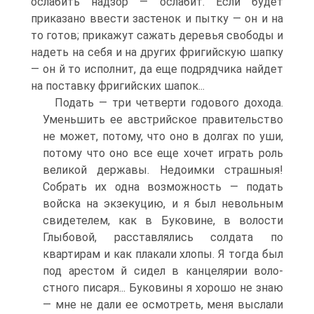
ослабить надзор — ослабит. Если будет
приказано ввести застенок и пытку — он и на
то готов; прикажут сажать деревья свободы и
надеть на себя и на других фригийскую шапку
— он й то исполнит, да еще подрядчика найдет
на поставку фригийских шапок...
Подать — три четверти годового дохода.
Уменьшить ее австрий­ское правительство
не может, потому, что оно в долгах по уши,
потому что оно все еще хочет играть роль
великой державы. Недо­имки страшныя!
Собрать их одна возможность — подать
войска на экзекуцию, и я был невольным
свидетелем, как в Буковине, в волости
Глыбовой, расставлялись солдата по
квартирам и как пла­кали хлопы. Я тогда был
под арестом й сидел в канцелярии воло­
стного писаря... Буковины я хорошо не знаю
— мне не дали ее осмотреть, меня выслали