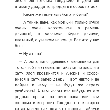
звали бы панских гайдуков,· и дали бы
атаману двадцать, тридцать и сорок нагаек.
— Какие же такие нагайки эти были?
— А такие, пане, как мой бич, только ручка
очень, очень коро­тенькая, а ремень
длинный, в человека будет длиною,
плетеный, с узелком на конце. Вот что у нас
было.
— Ну, а окна?
— А окна, пане, делались маленькие для
того, чтоб ни атаман, ни гайдуки не влезли в
хату. Хлоп провинится и убежит, и схоро­
нится в хату, запер дверь — вот никто и не
войдет к нему — не будут же стреху
разбирать! А тем часом кто-нибудь из его
родных просит за него пана или там
эконома, и вьпросит. Так для того в старых
хатах маленькие окна, что панские гайдуки