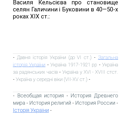
Василя Кельсієва про становище
селян Галичини і Буковини в 40—50-х
роках XIX ст.:
Давня історія України (до VI ст.)
Загальна
-
-
історія України
Україна 1917-1921 рр
Україна
-
-
за радянських часів
Україна у XVI - XVIII стст.
-
Україна у середні віки (VII-XV ст.)
-
-
Всеобщая история
История Древнего
-
-
мира
История религий
История России
-
-
-
Історія України
-