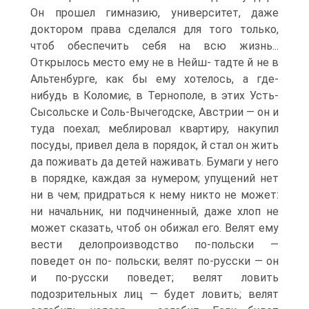
Он прошел гимназию, университет, даже
доктором права сделался для того только,
чтоб обеспечить себя на всю жизнь...
Открылось место ему не в Нейш- тадте й не в
Альтенбурге, как бы ему хотелось, а где-
нибудь в Коломиє, в Тернополе, в этих Усть-
Сысольске и Соль-Вычегодске, Австрии — он и
туда поехал; меблировал квартиру, накупил
посуды, привел дела в порядок, й стал он жить
да поживать да детей наживать. Бумаги у него
в порядке, каждая за нумером; упущений нет
ни в чем; придраться к нему никто не может:
ни начальник, ни подчиненный, даже хлоп не
может сказать, чтоб он обижал его. Велят ему
вести делопроизводство по-польски —
поведет он по- польски; велят по-русски — он
и по-русски поведет; велят ловить
подозрительных лиц — будет ловить; велят