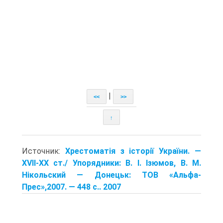
|
<<
>>
↑
Источник:
Хрестоматія з історії України. —
XVII-XX ст./ Упорядники: В. І. Ізюмов, В. М.
Нікольский — Донецьк: TOB «Альфа-
Прес»,2007. — 448 с.. 2007