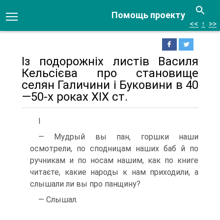
Помощь проекту
<<
↑
>>
Із подорожніх листів Василя
Кельсієва про становище
селян Галичини і Буковини в 40
—50-х роках XIX ст.
І
— Мудрый вы пан, горшки наши
осмотрели, по сподницам наших баб й по
ручникам и по носам нашим, как по книге
читаєте, какие народы к нам приходили, а
слышали ли вы про панщину?
— Слышал.