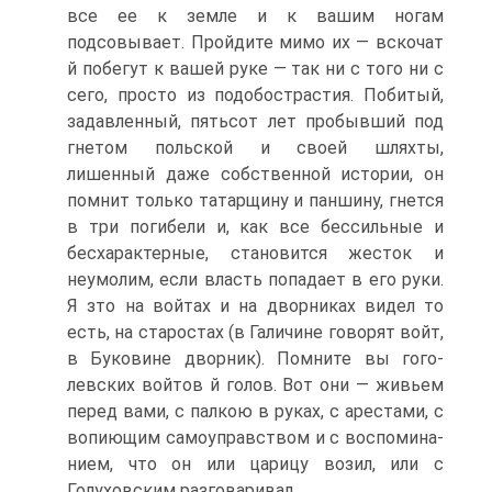
все ее к земле и к вашим ногам
подсовывает. Пройдите мимо их — вскочат
й побегут к вашей руке — так ни с того ни с
сего, просто из подобострастия. Побитый,
задавленный, пятьсот лет пробывший под
гнетом польской и своей шляхты,
лишенный даже собственной истории, он
помнит только татарщину и паншину, гнется
в три погибели и, как все бессильные и
бесха­рактерные, становится жесток и
неумолим, если власть попадает в его руки.
Я зто на войтах и на дворниках видел то
есть, на старостах (в Галичине говорят войт,
в Буковине дворник). Помните вы гого­
левских войтов й голов. Вот они — живьем
перед вами, с палкою в руках, с арестами, с
вопиющим самоуправством и с воспомина­
нием, что он или царицу возил, или с
Голуховским разговаривал.