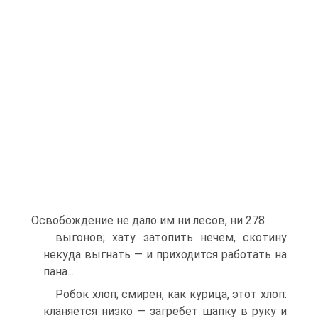
Освобождение не дало им ни лесов, ни 278
выгонов; хату затопить нечем, скотину
некуда выгнать — и прихо­дится работать на
пана...
Робок хлоп; смирен, как курица, этот хлоп:
кланяется низко — загребет шапку в руку и