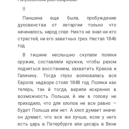
II
Паншина еще была; пробуждение
духовенства от летаргии только что
начиналось; народ спал. Никто не знал ни его
страстей, ни его заветных грез. Настал 1846
год.
В тишине неслышно скупали поляки
оружие, составляли кружки, чтобы разом
подняться восстанием, захватить Краков и
Галичину... Тогда глухо волновалась вся
Европа: надворе стоял 1848 год. Поляки как
теперь, так й тогда, верили искренно в
возможность Польши, й им в голову не
приходило, что для хлопов не все равно —
будет Польша или нет. А хлоп думает иначе:
он думает, что все же лучше, если у него
есть царь в Петербурге или цесарь в Вене