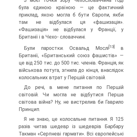
З моєї точки зору Чехословаччина тоді
була єди­ною країною — це фактичний
приклад, якою могла б бути Європи, якби
там не відбулася ця «фашизація».
«Фашизація» не відбулася у Франції, у
Британії і в Чехо- словаччині.
[13]
Були паростки. Освальд Мослі
в
Британії, «Бри­танський союз фашистів» —
це від 250 тис. до 500 тис. членів. Франція, як
військова потуга, згнила до кінця, внаслідок
колосальних втрат у Першій світовій.
До речі, в мене питання по Першій
світовій. Чи могла не відбутися Перша
світова війна? Ну, не вистрелив би Гаврило
Принцип.
Я не знаю, це колосальне питання. Я 125
разів читав шедевр із шедеврів Барбару
Такман «Серпневі гармати». Всі європейські