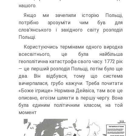
нашого.
Якщо ми зачепили історію Польщі,
потрібно зрозумі­ти чим був для
слов'янського і західного світу розподіл
Польщі.
Користуючись термінами одного виродка
всесвіт­нього, це була найбільша
геополітична катастрофа сво­го часу. 1772 рік
— це перший розподіл Польщі, потім було ще
два. Він відбувся, тому що система
вичерпалася, грубо кажучи. Треба почитати
«Боже ігрище» Нормана Дейвіса, там все це
описано, егоїзм шляхти в першу чер­гу. Вона
була єдиним політичним класом, на той
момент