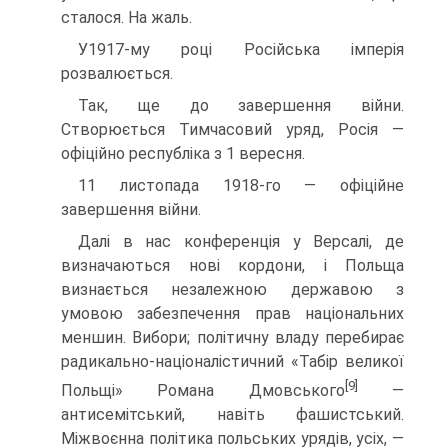
сталося. На жаль.
У1917-му році Російська імперія
розвалюється.
Так, ще до завершення війни.
Створюється Тим­часовий уряд, Росія —
офіційно республіка з 1 вересня.
11 листопада 1918-го — офіційне
завершення війни.
Далі в нас конференція у Версалі, де
визначаються нові кордони, і Польща
визнається незалежною держа­вою з
умовою забезпечення прав національних
меншин. Вибори; політичну владу перебирає
радикально-націона­лістичний «Табір великої
[9]
Польщі» Романа Дмовського
—
антисемітський, навіть фашистський.
Міжвоєнна політи­ка польських урядів, усіх, —