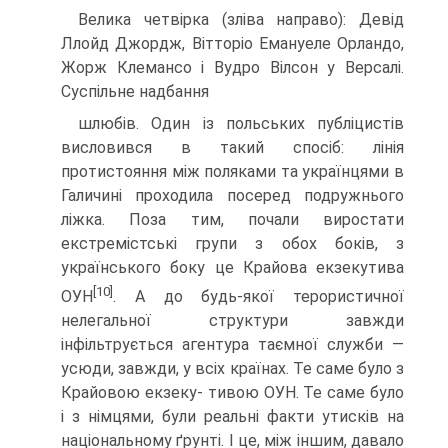
Велика четвірка (зліва направо): Девід
Ллойд Джордж, Вітторіо Емануеле Орландо,
Жорж Клемансо і Вудро Вілсон у Версалі.
Суспільне надбання
шлюбів. Один із польських публіцистів
висловився в та­кий спосіб: лінія
протистояння між поляками та україн­цями в
Галичині проходила посеред подружнього
ліжка. Поза тим, почали виростати
екстремістські групи з обох боків, з
українського боку це Крайова екзекутива
[10]
ОУН
. А до будь-якої терористичної
нелегальної структури завжди
інфільтрується агентура таємної служби —
усю­ди, завжди, у всіх країнах. Те саме було з
Крайовою екзеку- тивою ОУН. Те саме було
і з німцями, були реальні факти утисків на
національному ґрунті. І це, між іншим, давало