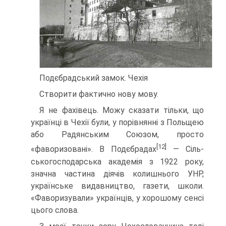
Подєбрадський замок. Чехія
Створити фактично нову мову.
Я не фахівець. Можу сказати тільки, що
українці в Чехії були, у порівнянні з Польщею
або Радянським Союзом, просто
[12]
«фаворизовані». В Подєбрадах
— Сіль­
ськогосподарська академія з 1922 року,
значна частина діячів колишнього УНР,
українське видавництво, газети, школи.
«Фаворизували» українців, у хорошому сенсі
цьо­го слова.