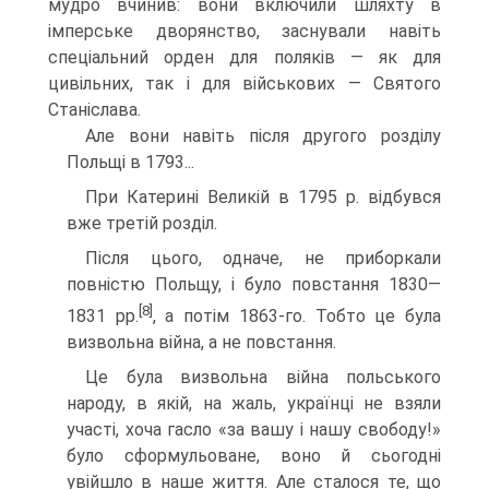
мудро вчинив: вони включили шляхту в
імперське дво­рянство, заснували навіть
спеціальний орден для поля­ків — як для
цивільних, так і для військових — Святого
Станіслава.
Але вони навіть після другого розділу
Польщі в 1793...
При Катерині Великій в 1795 р. відбувся
вже третій розділ.
Після цього, одначе, не приборкали
повністю Польщу, і було повстання 1830—
[8]
1831 рр.
, а потім 1863-го. Тобто це була
визвольна війна, а не повстання.
Це була визвольна війна польського
народу, в якій, на жаль, українці не взяли
участі, хоча гасло «за вашу і нашу свободу!»
було сформульоване, воно й сьогодні
увійшло в наше життя. Але сталося те, що