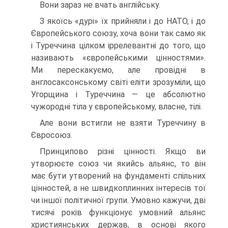
Вони зараз не вчать англійську.
З якоїсь «дурі» їх прийняли і до НАТО, і до
Європейського союзу, хоча вони так само як
і Туреччина цілком іррелевантні до того, що
називають «європей­ськими цінностями».
Ми перескакуємо, але провідні в
англосаксонському світі еліти зрозуміли, що
Угорщина і Туреччина — це абсолютно
чужородні тіла у європей­ському, власне, тілі.
Але вони встигли не взяти Туреччину в
Євросоюз.
Принципово різні цінності. Якщо ви
утворюєте союз чи якийсь альянс, то він
має бути утворений на фунда­менті спільних
цінностей, а не швидкоплинних інтересів тої
чи іншої політичної групи. Умовно кажучи, дві
тися­чі років функціонує умовний альянс
християнських дер­жав, в основі якого