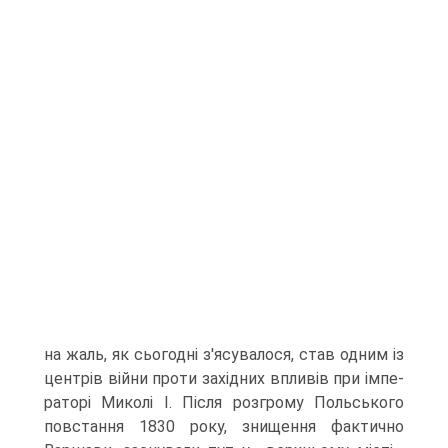
на жаль, як сьогодні з'ясувалося, став од­ним із
центрів війни проти західних впливів при імпе­
раторі Миколі І. Після розгрому Польського
повстання 1830 року, знищення фактично