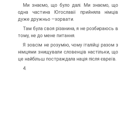
Ми знаємо, що було далі. Ми знаємо, що
одна частина Югославії прийняла німців
дуже дружньо —хорвати.
Там була своя різанина, я не розбираюсь в
тому, не до мене питання.
Я зовсім не розумію, чому італійці разом з
німцями знищували словенців настільки, що
це найбільш постраж­дала нація після євреїв.
4.