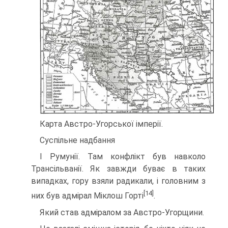
Карта Австро-Угорської імперії.
Суспільне надбання
І Румунії. Там конфлікт був навколо
Трансільванії. Як завжди буває в таких
випадках, гору взяли радикали, і головним з
[14]
них був адмірал Міклош Горті
.
Який став адміралом за Австро-Угорщини.