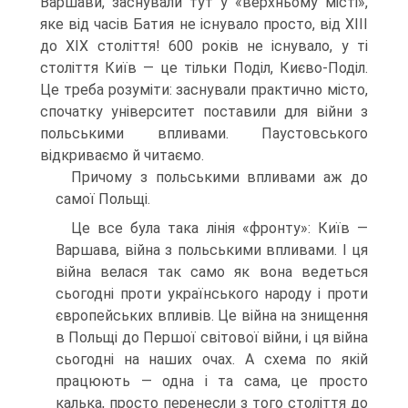
Варшави, заснували тут у «верхньому місті»,
яке від часів Батия не існувало просто, від XIII
до XIX століття! 600 років не існувало, у ті
століття Київ — це тільки Поділ, Києво-Поділ.
Це треба розуміти: заснували практично місто,
спочатку університет поста­вили для війни з
польськими впливами. Паустовського
відкриваємо й читаємо.
Причому з польськими впливами аж до
самої Польщі.
Це все була така лінія «фронту»: Київ —
Варшава, війна з польськими впливами. І ця
війна велася так само як вона ведеться
сьогодні проти українського народу і проти
європейських впливів. Це війна на знищення
в Польщі до Першої світової війни, і ця війна
сьогодні на наших очах. А схема по якій
працюють — одна і та сама, це просто
калька, просто перенесли з того століття до