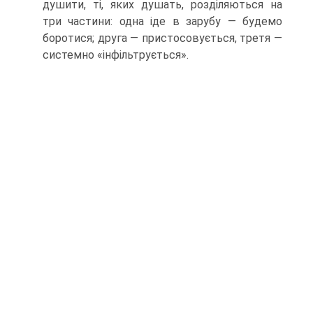
душити, ті, яких душать, розділяють­ся на
три частини: одна іде в зарубу — будемо
боротися; друга — пристосовується, третя —
системно «інфільтру­ється».