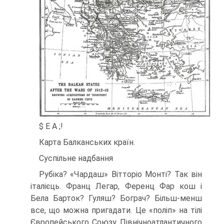
$ Е А ;!
Карта Балканських країн.
Суспільне надбання
Рубіка? «Чардаш» Вітторіо Монті? Так він
італієць. Франц Легар, Ференц Фар кош і
Бела Барток? Гуляш? Бограч? Більш-менш
все, що можна пригадати. Це «поліп» на тілі
Європейського Союзу, Північноатлантичного