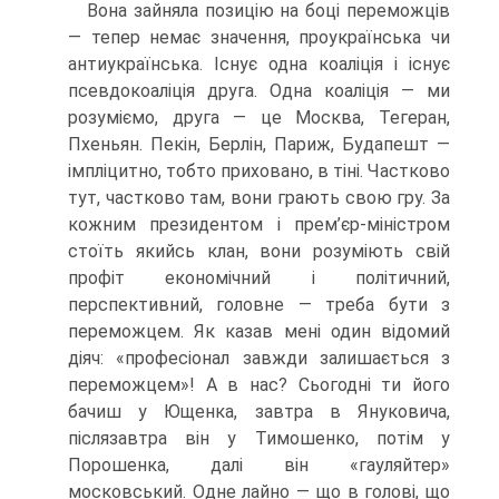
Вона зайняла позицію на боці переможців
— тепер немає значення, проукраїнська чи
антиукраїнська. Існує одна коаліція і існує
псевдокоаліція друга. Одна коалі­ція — ми
розуміємо, друга — це Москва, Тегеран,
Пхеньян. Пекін, Берлін, Париж, Будапешт —
імпліцитно, тобто при­ховано, в тіні. Частково
тут, частково там, вони грають свою гру. За
кожним президентом і прем’єр-міністром
стоїть якийсь клан, вони розуміють свій
профіт економіч­ний і політичний,
перспективний, головне — треба бути з
переможцем. Як казав мені один відомий
діяч: «про­фесіонал завжди залишається з
переможцем»! А в нас? Сьогодні ти його
бачиш у Ющенка, завтра в Януковича,
післязавтра він у Тимошенко, потім у
Порошенка, далі він «гауляйтер»
московський. Одне лайно — що в голові, що