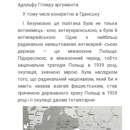
Адольфу Гітлеру аргументи.
У тому числі конкретно в Гданську.
І безумовно ця політика була не тільки
антинімець- кою, антиукраїнською, а була й
антиєврейською. Одна з найбільш
радикально налаштованих антиєврей- ських
держав — це міжвоєнна Польща.
Підкреслюю, в міжвоєнний період, тобто
національна трагедія Польщі в 1939 році,
окупація, значною мірою була наслідком
того, що радикальний націоналізм, який би я
навіть наз­вав взагалі фашистським, став
причиною державного краху Польщі в 1939
році і її окупації двома тоталітарни-