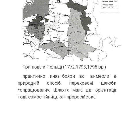
Три поділи Польщі (1772,1793,1795 рр.)
практично князі-бояри всі вимерли в
природній спосіб, перехресні шлюби
«спрацювали». Шляхта мала дві орі­єнтації
тоді: самостійницька і проросійська.