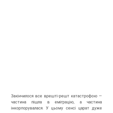
Закінчилося все врешті-решт катастрофою —
частина пішла в емігра­цію, а частина
інкорпорувалася. У цьому сенсі царат дуже