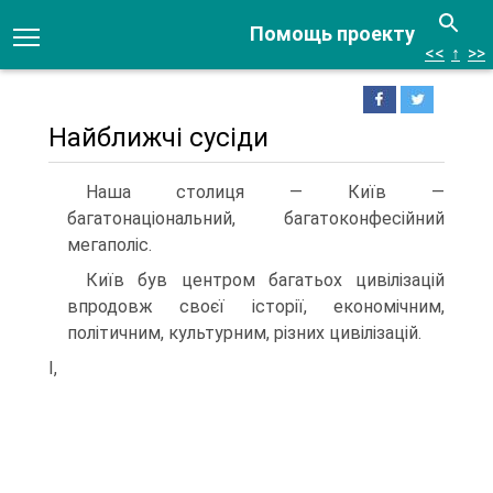
Помощь проекту
<<
↑
>>
Найближчі сусіди
Наша столиця — Київ —
багатонаціональний, бага­токонфесійний
мегаполіс.
Київ був центром багатьох цивілізацій
впродовж сво­єї історії, економічним,
політичним, культурним, різних цивілізацій.
І,