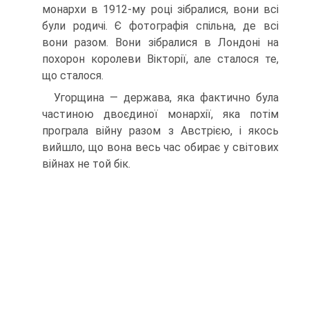
монархи в 1912-му році зібралися, вони всі
були родичі. Є фотографія спільна, де всі
вони разом. Вони зібралися в Лондоні на
похорон королеви Вікторії, але сталося те,
що сталося.
Угорщина — держава, яка фактично була
части­ною двоєдиної монархії, яка потім
програла війну разом з Австрією, і якось
вийшло, що вона весь час обирає у сві­тових
війнах не той бік.