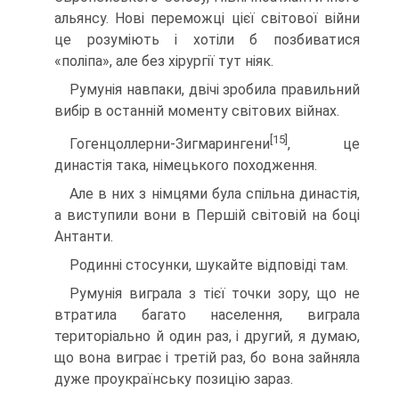
альянсу. Нові переможці цієї світової війни
це розуміють і хотіли б позбиватися
«поліпа», але без хірургії тут ніяк.
Румунія навпаки, двічі зробила правильний
вибір в останній моменту світових війнах.
[15]
Гогенцоллерни-Зигмарингени
, це
династія така, ні­мецького походження.
Але в них з німцями була спільна династія,
а виступили вони в Першій світовій на боці
Антанти.
Родинні стосунки, шукайте відповіді там.
Румунія виграла з тієї точки зору, що не
втратила багато населення, виграла
територіально й один раз, і другий, я думаю,
що вона виграє і третій раз, бо вона за­йняла
дуже проукраїнську позицію зараз.