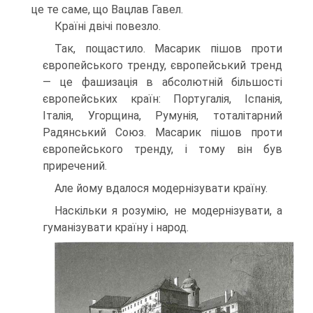
це те саме, що Вацлав Гавел.
Країні двічі повезло.
Так, пощастило. Масарик пішов проти
європейського тренду, європейський тренд
— це фашизація в абсолют­ній більшості
європейських країн: Португалія, Іспанія,
Італія, Угорщина, Румунія, тоталітарний
Радянський Союз. Масарик пішов проти
європейського тренду, і тому він був
приречений.
Але йому вдалося модернізувати країну.
Наскільки я розумію, не модернізувати, а
гуманізува­ти країну і народ.