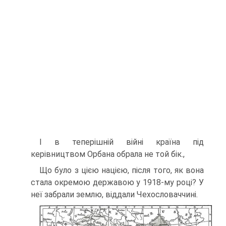
І в теперішній війні країна під
керівництвом Орбана обрала не той бік.,
Що було з цією нацією, після того, як вона
стала окре­мою державою у 1918-му році? У
неї забрали землю, відда­ли Чехословаччині.