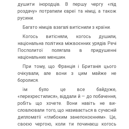
душити інородців. В першу чергу «під
роздачу» потрапили євреї та німці, а також
ру­сини.
Багато німців взагалі витіснили з країни.
Когось витісняли, когось душили,
національна по­літика міжвоєнних урядів Речі
Посполитої полягала в придушенні
національних меншин.
При тому, що Франція і Британія цього
очікували, але вони з цим майже не
боролися.
їм було це все байдуже,
«перехрестилися», віддали й — до побачення,
робіть що хочете. Вони навіть не ви­
словлювали того, що називається в сучасній
дипломатії «глибоким занепокоєнням». Це,
своєю чергою, коли ти починаєш когось