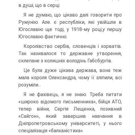
в душі, що в серці.
Я не думаю, що цікаво далі говорити про
Румунію. Але. є республіки, які увійшли в
Югославію ще тоді, у 1918-му році,у першу
Югославію фактично.
Королівство сербів, словенців і хорватів.
Так назива­лося то державне утворення,
склепане з колишніх воло­дінь Габсбургів.
Це була дуже цікава держава, вона теж
мала короля Олександра, чому її зліпили, всі
розуміли...
Я не фахівець, я не знаю. Треба питати
«широко ві­домого письменника», бійця АТО,
тепер війни, Сергія Лещенка, позивний
«Сайгон», який завершив навчання в
Дніпропетровському університеті, у нього
спеціалізація «балканістика».