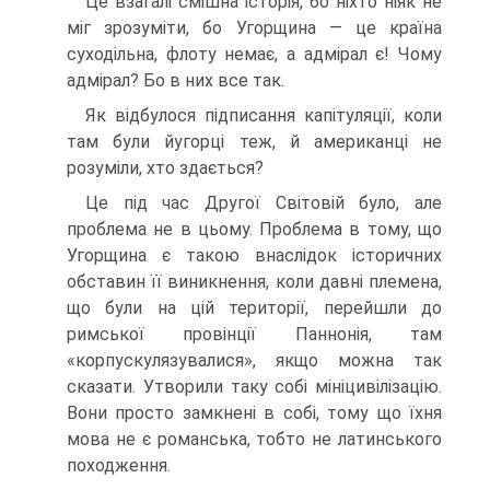
Це взагалі смішна історія, бо ніхто ніяк не
міг зрозу­міти, бо Угорщина — це країна
суходільна, флоту немає, а адмірал є! Чому
адмірал? Бо в них все так.
Як відбулося підписання капітуляції, коли
там були йугорці теж, й американці не
розуміли, хто здається?
Це під час Другої Світовій було, але
проблема не в цьо­му. Проблема в тому, що
Угорщина є такою внаслідок іс­торичних
обставин її виникнення, коли давні племена,
що були на цій території, перейшли до
римської провін­ції Паннонія, там
«корпускулязувалися», якщо можна так
сказати. Утворили таку собі мініцивілізацію.
Вони просто замкнені в собі, тому що їхня
мова не є романська, тобто не латинського
походження.