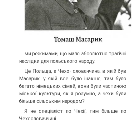
ми режимами, що мало абсолютно трагічні
на­слідки для польського народу.
Це Польща, а Чехо- словаччина, в якій був
Масарик, у якій все було інакше, там було
бага­то німецьких сімей, вони були частиною
міської культури, як я розумію, а чехи були
більше сільським народом?
Я не спеціаліст по Чехії, тим більше по
Чехословаччині.