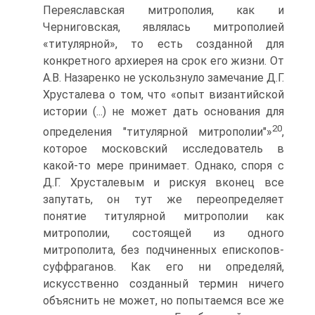
Переяславская митрополия, как и
Черниговская, являлась митрополией
«титулярной», то есть созданной для
конкретного архиерея на срок его жизни. От
А.В. Назаренко не ускользнуло замечание Д.Г.
Хрусталева о том, что «опыт византийской
истории (...) не может дать основания для
20
определения "титулярной митрополии"»
,
которое московский исследователь в
какой-то мере принимает. Однако, споря с
Д.Г. Хрусталевым и рискуя вконец все
запутать, он тут же переопределяет
понятие титулярной митрополии как
митрополии, состоящей из одного
митрополита, без подчиненных епископов-
суффраганов. Как его ни определяй,
искусственно созданный термин ничего
объяснить не может, но попытаемся все же