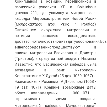
Хонигманом в нотиции, переписанной в
парижской рукописи ХП в. Coislinianus
graecus 211, где упомянута митрополичья
кафедра Маурокастрона или Новой Росии
(Μαυροκάστρου ήτοι νέας ' Ρωσίας).
Ближайшее окружение митрополии в
нотиции позволило исследователю
достаточноточноустановитьдатуееоснования.Вса
ейнепосредственнопредшествуют в
списке митрополии Василеона и Дристры
(Тристры), а сразу за ней следует Назианз.
Известно, что Василеонская кафедра была
возведена в ранг митрополии
Константином Х Дукой (25 дек. 1059-1067), а
Назианзская - Романом IV Диогеном (1068 -
19 авг. 1071). Крайние возможные даты
обоих нововведений - 1060-1071 -
ограничивают время создания
7
митрополичей кафедры Маурокастрона
.