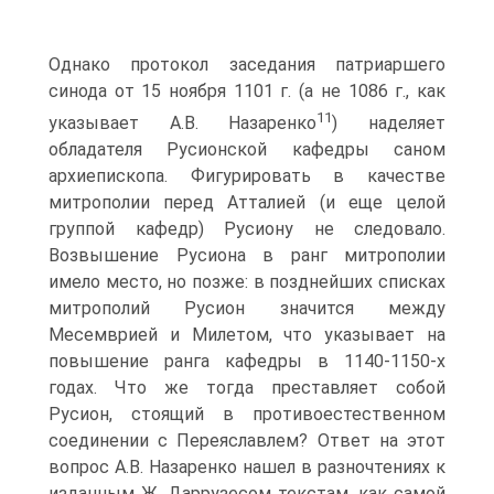
Однако протокол заседания патриаршего
синода от 15 ноября 1101 г. (а не 1086 г., как
11
указывает А.В. Назаренко
) наделяет
обладателя Русионской кафедры саном
архиепископа. Фигурировать в качестве
митрополии перед Атталией (и еще целой
группой кафедр) Русиону не следовало.
Возвышение Русиона в ранг митрополии
имело место, но позже: в позднейших списках
митрополий Русион значится между
Месемврией и Милетом, что указывает на
повышение ранга кафедры в 1140-1150-х
годах. Что же тогда преставляет собой
Русион, стоящий в противоестественном
соединении с Переяславлем? Ответ на этот
вопрос А.В. Назаренко нашел в разночтениях к
изданным Ж. Даррузесом текстам, как самой