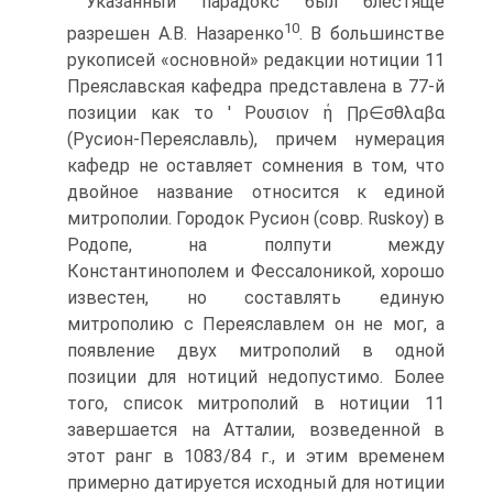
Указанный парадокс был блестяще
10
разрешен А.В. Назаренко
. В большинстве
рукописей «основной» редакции нотиции 11
Преяславская кафедра представлена в 77-й
позиции как το ' Ρουσιον ή ∏ρ∈σθλαβα
(Русион-Переяславль), причем нумерация
кафедр не оставляет сомнения в том, что
двойное название относится к единой
митрополии. Городок Русион (совр. Ruskoy) в
Родопе, на полпути между
Константинополем и Фессалоникой, хорошо
известен, но составлять единую
митрополию с Переяславлем он не мог, а
появление двух митрополий в одной
позиции для нотиций недопустимо. Более
того, список митрополий в нотиции 11
завершается на Атталии, возведенной в
этот ранг в 1083/84 г., и этим временем
примерно датируется исходный для нотиции