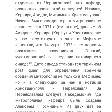
отделяют от Черниговской пять кафедр,
возникших после этой последней: Назианз,
Керкира, Авидос, Мифимна и Христиануполь.
Назианз был возведен в ранг митрополии не
позднее лета 1071 г. (см. выше), данные об
Авидосе, Керкире (Корфу) и Христиануполе
у нас отсутствуют, а зато о Мефимне
известно, что 14 марта 1072 г. ее церковь
возглавлял архиепископ Георгий,
участвовавший в заседании патриаршего
15
синода
. Дата синода становится термином
post quem для определения времени
создания митрополии не только в Мефимне,
но и в следующих за ней в нотиции
Христиануполя и Переяславля. За
Переяславлем следует Лакедемония, где
митрополичья кафедра была создана
Алексеем I Комниным. Из двух дат ее