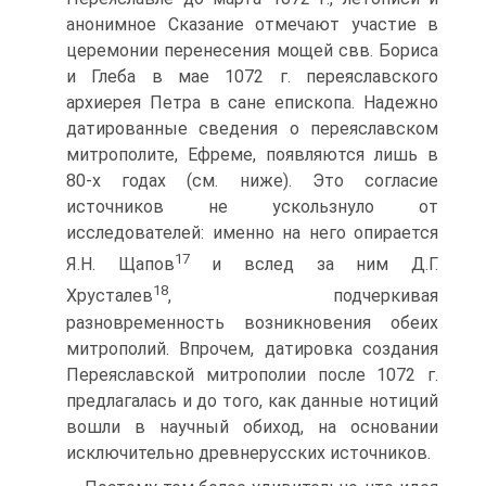
анонимное Сказание отмечают участие в
церемонии перенесения мощей свв. Бориса
и Глеба в мае 1072 г. переяславского
архиерея Петра в сане епископа. Надежно
датированные сведения о переяславском
митрополите, Ефреме, появляются лишь в
80-х годах (см. ниже). Это согласие
источников не ускользнуло от
исследователей: именно на него опирается
17
Я.Н. Щапов
и вслед за ним Д.Г.
18
Хрусталев
, подчеркивая
разновременность возникновения обеих
митрополий. Впрочем, датировка создания
Переяславской митрополии после 1072 г.
предлагалась и до того, как данные нотиций
вошли в научный обиход, на основании
исключительно древнерусских источников.