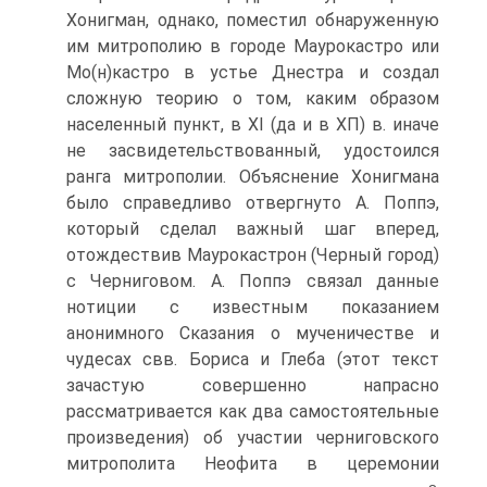
Хонигман, однако, поместил обнаруженную
им митрополию в городе Маурокастро или
Мо(н)кастро в устье Днестра и создал
сложную теорию о том, каким образом
населенный пункт, в ХI (да и в ХП) в. иначе
не засвидетельствованный, удостоился
ранга митрополии. Объяснение Хонигмана
было справедливо отвергнуто А. Поппэ,
который сделал важный шаг вперед,
отождествив Маурокастрон (Черный город)
с Черниговом. А. Поппэ связал данные
нотиции с известным показанием
анонимного Сказания о мученичестве и
чудесах свв. Бориса и Глеба (этот текст
зачастую совершенно напрасно
рассматривается как два самостоятельные
произведения) об участии черниговского
митрополита Неофита в церемонии