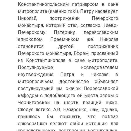
Константинопольским патриархом в сане
митрополита (именно так!). Петру наследует
Николай, постриженик Печерского
монастыря, который стал, согласно Киево-
Печерскому Патерику, переяславским
епископом. Преемником же Николая
становится другой постриженик
Печерского монастыря, Ефрем, присланный
из Константинополя в сане митрополита.
Постулируемое исследователем
неутверждение Петра и Николая в
митрополичьем достоинстве объясняет
постулируемый им скачок Переяславской
кафедры с подобающего ей места рядом с
Черниговской на шесть позиций ниже.
Следуя логике А.В. Назаренко, нам, однако,
пришлось бы признать, что notitiae
episcopatuum являют собой источник, для
хронологических построений непригодный.