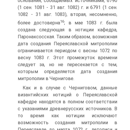
основания, сообщаемых источниками, 6790
(1 сен. 1081 - 31 авг. 1082) г. и 6791 (1 сен.
1082 - 31 авг. 1083), вторая, несомненно,
16
более достоверна
; в мае 1083 г. была
создана следующая в нотиции кафедра,
Паронаксосская. Таким образом, возможная
дата создания Переяславской митрополии
ограничивается периодом с весны 1072 по
весну 1083 г. Этот промежуток времени
следует за, но не пересекается с тем,
которым определяется дата создания
митрополии в Чернигове.
Как и в случае с Черниговом, данные
византийских нотиций о Переяславской
кафедре находятся в полном соответствии
с указаниями древнерусских источников. В
то время как нотиции исключают
возможность создания митрополии в
Переяславле до марта 1072 г., летописи и