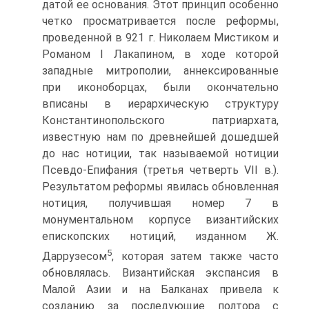
датой ее основания. Этот принцип особенно
четко просматривается после реформы,
проведенной в 921 г. Николаем Мистиком и
Романом I Лакапином, в ходе которой
западные митрополии, аннексированные
при иконоборцах, были окончательно
вписаны в иерархическую структуру
Константинопольского патриархата,
известную нам по древнейшей дошедшей
до нас нотиции, так называемой нотиции
Псевдо-Епифания (третья четверть VII в.).
Результатом реформы явилась обновленная
нотиция, получившая номер 7 в
монументальном корпусе византийских
епископских нотиций, изданном Ж.
5
Даррузесом
, которая затем также часто
обновлялась. Византийская экспансия в
Малой Азии и на Балканах привела к
созданию за последующие полтора с