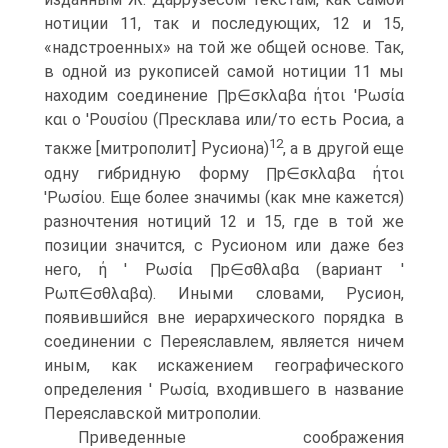
нотиции 11, так и последующих, 12 и 15,
«надстроенных» на той же общей основе. Так,
в одной из рукописей самой нотиции 11 мы
находим соединение ∏p∈σκλαβα ήτοι 'Ρωσία
και ο 'Ρουσίου (Пресклава или/то есть Росиа, а
12
также [митрополит] Русиона)
, а в другой еще
одну гибридную форму ∏p∈σκλαβα ήτοι
'Ρωσίου. Еще более значимы (как мне кажется)
разночтения нотиций 12 и 15, где в той же
позиции значится, с Русионом или даже без
него, ή ' Ρωσία ∏p∈σθλαβα (вариант '
Ρωπ∈σθλαβα). Иными словами, Русион,
появившийся вне иерархического порядка в
соединении с Переяславлем, является ничем
иным, как искажением географического
определения ' Ρωσία, входившего в название
Переяславской митрополии.
Приведенные соображения