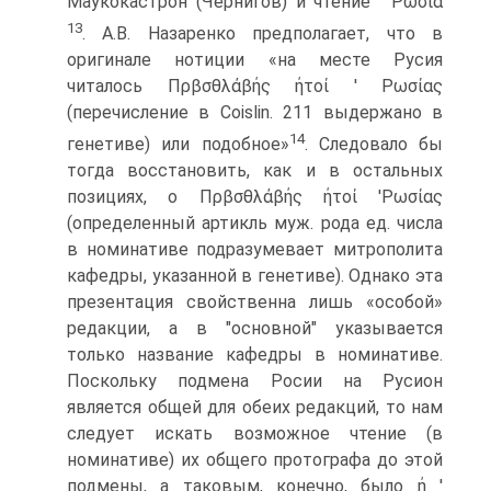
Маукокастрон (Чернигов) и чтение ' Ρωσία
13
. А.В. Назаренко предполагает, что в
оригинале нотиции «на месте Русия
читалось Πρβσθλάβής ήτοί ' Ρωσίας
(перечисление в Coislin. 211 выдержано в
14
генетиве) или подобное»
. Следовало бы
тогда восстановить, как и в остальных
позициях, ο Πρβσθλάβής ήτοί 'Ρωσίας
(определенный артикль муж. рода ед. числа
в номинативе подразумевает митрополита
кафедры, указанной в генетиве). Однако эта
презентация свойственна лишь «особой»
редакции, а в "основной" указывается
только название кафедры в номинативе.
Поскольку подмена Росии на Русион
является общей для обеих редакций, то нам
следует искать возможное чтение (в
номинативе) их общего протографа до этой
подмены, а таковым, конечно, было ή '