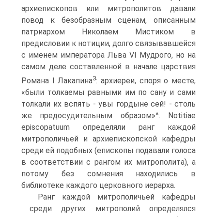
архиепископов или митрополитов давали
повод к безобразным сценам, описанным
патриархом Николаем Мистиком в
предисловии к нотиции, долго связывавшейся
с именем императора Льва VI Мудрого, но на
самом деле составленной в начале царствия
3
Романа I Лакапина
: архиереи, споря о месте,
«были толкаемы равными им по сану и сами
толкали их вспять - увы гордыне сей! - столь
же предосудительным образом»^. Notitiae
episcopatuum определяли ранг каждой
митрополичьей и архиепископской кафедры
среди ей подобных (епископы подавали голоса
в соответствии с рангом их митрополита), а
потому без сомнения находились в
библиотеке каждого церковного иерарха.
Ранг каждой митрополичьей кафедры
среди других митрополий определялся