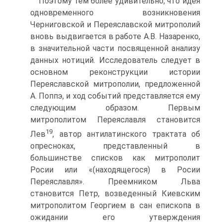
Поэтому тем более удивительно, что идея
одновременного возникновения
Черниговской и Переяславской митрополий
вновь выдвигается в работе А.В. Назаренко,
в значительной части посвященной анализу
данных нотиций. Исследователь следует в
основном реконструкции истории
Переяславской митрополии, предложенной
А. Поппэ, и ход событий представляется ему
следующим образом. Первым
митрополитом Переяславля становится
19
Лев
, автор антилатинского трактата об
опресноках, представленный в
большинстве списков как митрополит
Росии или «(находящегося) в Росии
Переяславля». Преемником Льва
становится Петр, возведенный Киевским
митрополитом Георгием в сан епископа в
ожидании его утверждения