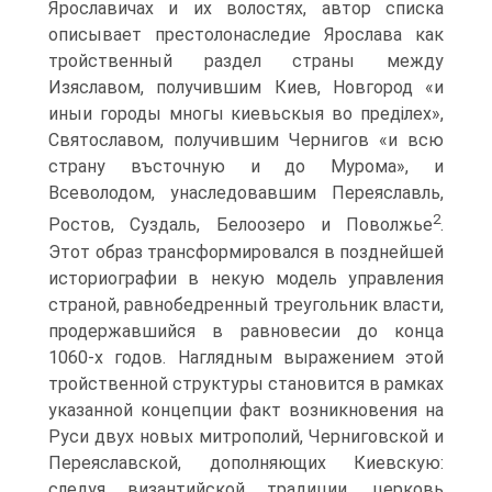
Ярославичах и их волостях, автор списка
описывает престолонаследие Ярослава как
тройственный раздел страны между
Изяславом, получившим Киев, Новгород «и
иныи городы многы киевьскыя во преділех»,
Святославом, получившим Чернигов «и всю
страну въсточную и до Мурома», и
Всеволодом, унаследовавшим Переяславль,
2
Ростов, Суздаль, Белоозеро и Поволжье
.
Этот образ трансформировался в позднейшей
историографии в некую модель управления
страной, равнобедренный треугольник власти,
продержавшийся в равновесии до конца
1060-х годов. Наглядным выражением этой
тройственной структуры становится в рамках
указанной концепции факт возникновения на
Руси двух новых митрополий, Черниговской и
Переяславской, дополняющих Киевскую:
следуя византийской традиции, церковь