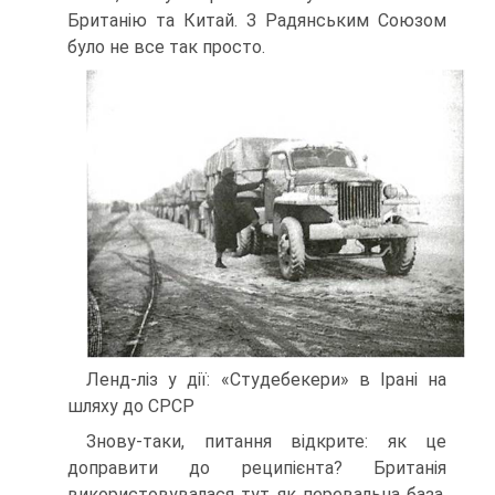
Британію та Китай. З Радянським Союзом
було не все так просто.
Ленд-ліз у дії: «Студебекери» в Ірані на
шляху до СРСР
Знову-таки, питання відкрите: як це
доправити до реци­пієнта? Британія
використовувалася тут як перевальна база,