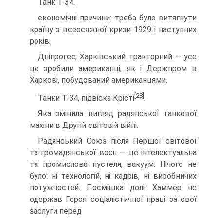
Танк Т-34.
економічні причини: треба було витягнути
країну з все­осяжної кризи 1929 і наступних
років.
Дніпрогес, Харківський тракторний — усе
це зробили американці, як і Держпром в
Харкові, побудований амери­канцями.
[28]
Танки Т-34, підвіска Крісті
.
Яка змінила вигляд радянської танкової
махіни в Другій світовій війні.
Радянський Союз після Першої світової
та громадян­ської воєн — це інтелектуальна
та промислова пустеля, вакуум. Нічого не
було: ні технологій, ні кадрів, ні ви­робничих
потужностей. Посмішка долі: Хаммер не
одер­жав Героя соціалістичної праці за свої
заслуги перед