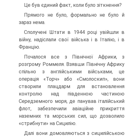
Це був єдиний факт, коли було зіткнення?
Прямого не було, формально не було й
зараз нема.
Сполучені Штати в 1944 році увійшли в
війну, надісла­ли свої війська і в Італію, і в
Францію.
Почалося все з Північної Африки, з
розгрому Роммеля. Взявши Північну Африку
спільно з англійськими війська­ми, це
операція «Торч» або «Смолоскип», вони
створили плацдарм для встановлення
контролю над південною частиною
Середземного моря, де панував італійський
флот, забезпечили авіаційне прикриття
наземних та морських сил, що дозволило
«стрибнути» на Сицилію.
Далі вони домовляються з сицилійською