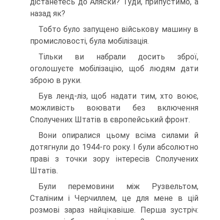
дістанетесь до Аляски? Туди, припустимо, а
назад як?
Тобто було запущено військову машину в
промисловос­ті, була мобілізація.
Тільки ви набрали досить зброї,
оголошуєте мобіліза­цію, щоб людям дати
зброю в руки.
Був ленд-ліз, щоб надати тим, хто воює,
можливість воювати без включення
Сполучених Штатів в європей­ський фронт.
Вони опиралися цьому всіма силами й
дотягнули до 1944-го року. І були абсолютно
праві з точки зору інтере­сів Сполучених
Штатів.
Були перемовини між Рузвельтом,
Сталіним і Чер­чиллем, це для мене в цій
розмові зараз найцікавіше. Перша зустріч: