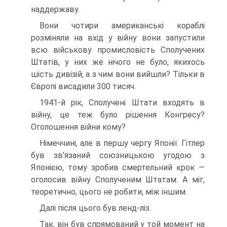
наддержаву.
Вони чотири американські кораблі
розміняли на вхід у війну вони запустили
всю військову промисловість Сполучених
Штатів, у них же нічого не було, якихось
шість дивізій, а з чим вони вийшли? Тільки в
Європі виса­дили 300 тисяч.
1941-й рік, Сполучені Штати входять в
війну, це теж було рішення Конгресу?
Оголошення війни кому?
Німеччині, але в першу чергу Японії. Гітлер
був зв'яза­ний союзницькою угодою з
Японією, тому зробив смер­тельний крок —
оголосив війну Сполученим Штатам. А міг,
теоретично, цього не робити, між іншим.
Далі після цього був ленд-ліз.
Так, він був спрямований у той момент на