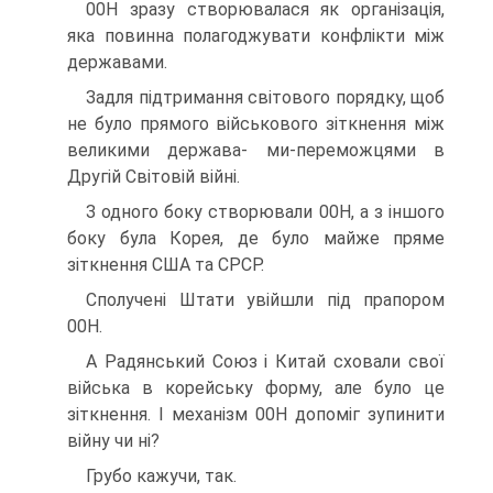
00Н зразу створювалася як організація,
яка повинна полагоджувати конфлікти між
державами.
Задля підтримання світового порядку, щоб
не було прямого військового зіткнення між
великими держава- ми-переможцями в
Другій Світовій війні.
З одного боку створювали 00Н, а з іншого
боку була Корея, де було майже пряме
зіткнення США та СРСР.
Сполучені Штати увійшли під прапором
00Н.
А Радянський Союз і Китай сховали свої
війська в ко­рейську форму, але було це
зіткнення. І механізм 00Н до­поміг зупинити
війну чи ні?
Грубо кажучи, так.