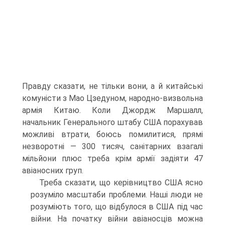
Правду сказати, не тільки вони, а й китайські
ко­муністи з Мао Цзедуном, народ­но-визвольна
армія Китаю. Коли Джордж Маршалл,
начальник Генерального штабу США пора­хував
можливі втрати, боюсь по­милитися, прямі
незворотні — 300 тисяч, санітарних взагалі
мільйони плюс треба крім армії задіяти 47
авіаносних груп.
Треба сказати, що керівництво США ясно
розуміло масштаби проблеми. Наші люди не
розуміють того, що відбулося в США під час
війни. На початку війни авіа­носців можна