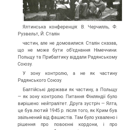
Ялтинська конференція: В. Черчилль, Ф.
Рузвельт, Й. Сталін
частин, але не домовилися. Сталін сказав,
що не може бути об'єднання Німеччини.
Польщу та Прибалтику відда­ли Радянському
Союзу.
У зону контролю, а не як частину
Радянського Союзу.
Балтійські держави як частину, а Польщу
— як зону контролю. Питання Фінляндії було
вирішено: нейтралі­тет. Друга зустріч — Ялта,
це був лютий 1945 р. після того, як Крим був
звільнений від фашистів. Там було ух­валено і
рішення про повоєнні кордони, і про