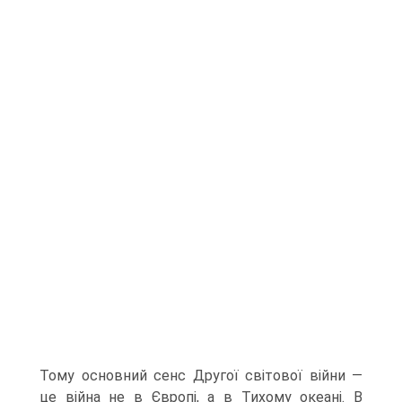
Тому ос­новний сенс Другої світової війни —
це війна не в Європі, а в Тихому океані. В