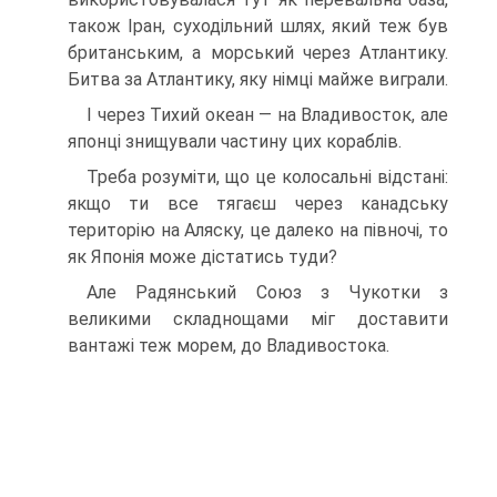
також Іран, суходільний шлях, який теж був
британ­ським, а морський через Атлантику.
Битва за Атлантику, яку німці майже виграли.
І через Тихий океан — на Владивосток, але
японці зни­щували частину цих кораблів.
Треба розуміти, що це колосальні відстані:
якщо ти все тягаєш через канадську
територію на Аляску, це дале­ко на півночі, то
як Японія може дістатись туди?
Але Радянський Союз з Чукотки з
великими склад­нощами міг доставити
вантажі теж морем, до Влади­востока.