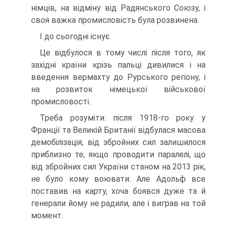
німців, на відміну від Радянського Союзу, і
своя важка промисловість була розвинена.
І до сьогодні існує.
Це відбулося в тому числі після того, як
західні країни крізь пальці дивилися і на
введення вермахту до Рурського регіону, і
на розвиток німецької військової
промисловості.
Треба розуміти: після 1918-го року у
Франції та Великій Британії відбулася масова
демобілізація, від збройних сил залишилося
приблизно те, якщо проводи­ти паралелі, що
від збройних сил України станом на 2013 рік,
не було кому воювати. Але Адольф все
поставив на карту, хоча боявся дуже та й
генерали йому не радили, але і виграв на той
момент.