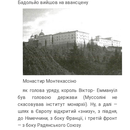
Бадольйо вийшов на авансцену
Монастир Монтекассіно
як голова уряду, король Віктор- Еммануїл
був головою держави (Муссоліні не
скасовував інсти­тут монархії). Ну, а далі —
шлях в Європу відкритий «знизу», з півдня,
до Німеччини, з боку Франції, і третій фронт
— з боку Радянського Союзу.