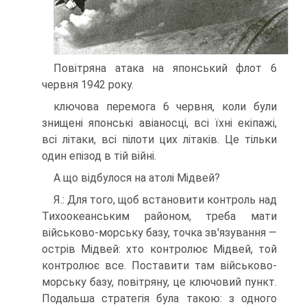
Повітряна атака на японський флот 6
червня 1942 року.
ключова перемога 6 червня, коли були
знищені японські авіаносці, всі їхні екіпажі,
всі літаки, всі пілоти цих літа­ків. Це тільки
один епізод в тій війні.
А що відбулося на атолі Мідвей?
Я.: Для того, щоб встановити контроль над
Тихоокеан­ським районом, треба мати
військово-морську базу, точ­ка зв'язування —
острів Мідвей: хто контролює Мідвей, той
контролює все. Поставити там військово-
морську базу, повітряну, це ключовий пункт.
Подальша страте­гія була такою: з одного