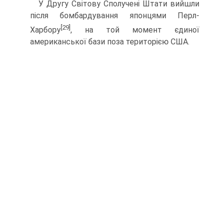
У Другу Світову Сполучені Штати вийшли
після бом­бардування японцями Перл-
[29]
Харбору
, на той момент єди­ної
американської бази поза територією США.