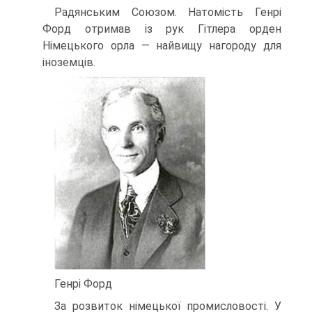
Радянським Союзом. Натомість Генрі
Форд отримав із рук Гітлера орден
Німецького орла — найвищу нагороду для
іноземців.
Генрі Форд
За розвиток німецької промис­ловості. У