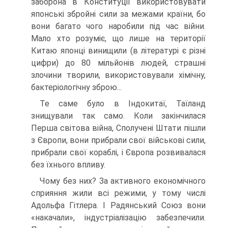
заборона в Конституції використовува­ти
японські збройні сили за межами країни, бо
вони ба­гато чого наробили під час війни.
Мало хто розуміє, що лише на території
Китаю японці винищили (в літерату­рі є різні
цифри) до 80 мільйонів людей, страшні
злочи­ни творили, використовували хімічну,
бактеріологічну зброю...
Те саме було в Індокитаї, Таїланд
знищували так само. Коли закінчилася
Перша світова війна, Сполучені Штати пішли
з Європи, вони прибрали свої військові сили,
прибра­ли свої кораблі, і Європа розвивалася
без їхнього впливу.
Чому без них? За активного економічного
спри­яння жили всі режими, у тому числі
Адольфа Гітлера. І Радянський Союз вони
«накачали», індустріалізацію забезпечили.