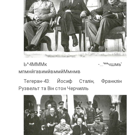
Ь^4МММк -....'**чшмь’
мпмнйгавимйвммйМмнмв
Тегеран-43: Йосиф Сталін, Франклін
Рузвельт та Він стон Черчилль