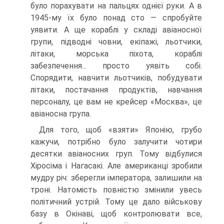
було порахувати на пальцях однієї руки. А в
1945-му їх було понад сто — спробуйте
уявити. А ще кораблі у складі авіаносної
групи, підводні човни, екіпажі, льотчики,
літаки, морська піхота, кораблі
забезпечення... просто уявіть собі.
Спорядити, навчити льотчиків, побу­дувати
літаки, постачання продуктів, навчання
персона­лу, це вам не крейсер «Москва», це
авіаносна група.
Для того, щоб «взяти» Японію, грубо
кажучи, по­трібно було залучити чотири
десятки авіаносних груп. Тому відбулися
Хіросіма і Нагасакі. Але американці зро­били
мудру річ: зберегли імператора, залишили на
троні. Натомість повністю змінили увесь
політичний устрій. Тому це дало військову
базу в Окінаві, щоб кон­тролювати все,