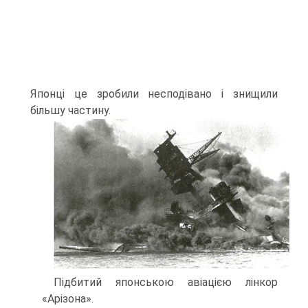
Японці це зробили несподівано і знищили
більшу частину.
Підбитий японською авіацією лінкор
«Арізона».