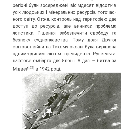
регіоні були зосереджені вісімдесят відсотків
усіх людських і мінеральних ресурсів тогочас­
ного світу. Отже, контроль над територією дає
доступ до ресурсів, але виникає проблема
логістики. Рішення: за­безпечити свободу та
безпеку судноплавства. Тому доля Другої
світової війни на Тихому океані була вирішена
одним-єдиним актом президента Рузвельта:
нафтове ем­барго для Японії. А далі — битва за
[27]
Мідвей
в 1942 році,