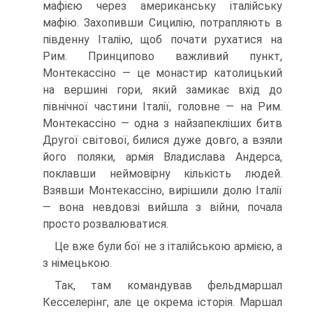
мафією через американську італійську
мафію. Захопивши Сицилію, потрапляють в
південну Італію, щоб почати рухатися на
Рим. Принципово важливий пункт,
Монтекассіно — це монастир католицький
на вершині гори, який зами­кає вхід до
північної частини Італії, головне — на Рим.
Монтекассіно — одна з найзапекліших битв
Другої сві­тової, билися дуже довго, а взяли
його поляки, армія Владислава Андерса,
поклавши неймовірну кількість лю­дей.
Взявши Монтекассіно, вирішили долю Італії
— вона невдовзі вийшла з війни, почала
просто розвалюватися.
Це вже були бої не з італійською армією, а
з німецькою.
Так, там командував фельдмаршал
Кесселерінг, але це окрема історія. Маршал