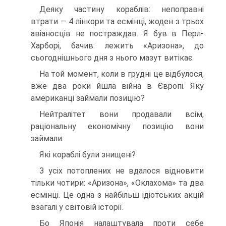
Деяку частину кораблів: непоправні
втрати — 4 лінкори та есмінці, жоден з трьох
авіаносців не постраж­дав. Я був в Перл-
Харборі, бачив: лежить «Аризона», до
сьогоднішнього дня з нього мазут витікає.
На той момент, коли в грудні це відбулося,
вже два роки йшла війна в Європі. Яку
американці займали позицію?
Нейтралітет вони продавали всім,
раціональну еконо­мічну позицію вони
займали.
Які кораблі були знищені?
З усіх потоплених не вдалося відновити
тільки чо­тири: «Аризона», «Оклахома» та два
есмінці. Це одна з найбільш ідіотських акцій
взагалі у світовій історії.
Бо Японія налаштувала проти себе