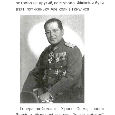
острова на другий, поступово. Філіппіни були
взяті потихеньку. Але коли зіткнулися
Генерал-лейтенант Хіросі Осіма, посол
Японії в Німеччині під час Другої світової