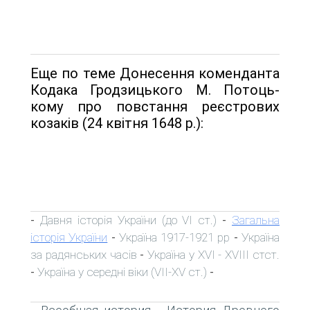
Еще по теме Донесення коменданта
Кодака Гродзицького М. Потоць-
кому про повстання реєстрових
козаків (24 квітня 1648 р.):
Давня історія України (до VI ст.)
Загальна
-
-
історія України
Україна 1917-1921 рр
Україна
-
-
за радянських часів
Україна у XVI - XVIII стст.
-
Україна у середні віки (VII-XV ст.)
-
-