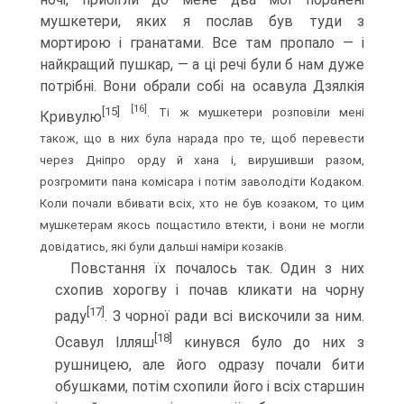
мушкетери, яких я послав був туди з
мортирою і гранатами. Все там пропало — і
найкращий пушкар, — а ці речі були б нам дуже
потрібні. Вони обрали собі на осавула Дзялкія
[16]
[15]
. Ті ж мушкетери розповіли мені
Кривулю
також, що в них була нарада про те, щоб перевести
через Дніпро орду й хана і, вирушивши разом,
розгромити пана комісара і потім заволодіти Кодаком.
Коли почали вбивати всіх, хто не був козаком, то цим
мушкетерам якось пощастило втекти, і вони не могли
довідатись, які були дальші наміри козаків.
Повстання їх почалось так. Один з них
схопив хорогву і почав кликати на чорну
[17]
раду
. З чорної ради всі вискочили за ним.
[18]
Осавул Ілляш
кинувся було до них з
рушницею, але його одразу почали бити
обушками, потім схопили його і всіх старшин