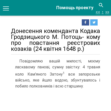
Помощь проекту
<<
↑
>>
Донесення коменданта Кодака
Гродзицького М. Потоць- кому
про повстання реєстрових
козаків (24 квітня 1648 р.)
Повідомляю вашій милості, моєму
ласкавому панові, сумну звістку: 4 травня
1
коло Кам’яного Затону
все запорозьке
військо, яке йшло водою, збунтувалось і
побило полковників і всю старшину.