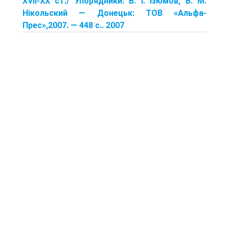
XVII-XX ст./ Упорядники: В. І. Ізюмов, В. М.
Нікольский — Донецьк: TOB «Альфа-
Прес»,2007. — 448 с.. 2007