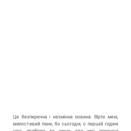
Це безперечна і незмінна новина. Вірте мені,
милостивий пане, бо сьогодні, о першій годині
ночі, прибігли до мене два мої поранені