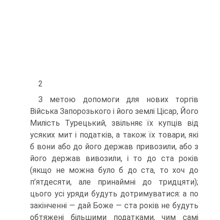
2
З метою допомоги для нових торгів
Війська Запорозького і його землі Цісар, Його
Милість Турецький, звільняє їх купців від
усяких мит і податків, а також їх товари, які
б вони або до його держав привозили, або з
його держав вивозили, і то до ста років
(якщо не можна було б до ста, то хоч до
п’ятдесяти, але принаймні до тридцяти);
цього усі уряди будуть дотримуватися: а по
закінченні — дай Боже — ста років не будуть
обтяжені більшими податками, чим самі