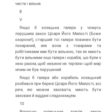
чисте і вільне.
8
V
Якщо б козацька галера у чомусь
порушила закон Цісаря Його Милості (Боже
охорони!), старший тої галери повинен бути
пока­раний, але вона з товарами та
робітниками має бути вільною, так як мають
бути вільними інші галери і кораблі, шо були з
нею разом, щоб невинні не терпіли і щоб мир
нічим не був порушений.
Якщо б галера або корабель козацький
розбився при березі Цісаря Його Милості, всі
речі, які можна заховати, мають бути
заховані й віддані спадкоємцям.
10
Відносно купецьких довгів, закон