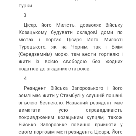
турки.
3
Цісар, його Милість, дозволяє Війську
Козацькому будувати скла­дові доми по
містах і портах Цісаря Його Милості
Турецького, як на Чорнім, так і Білім
(Середземнім) морю, там вести торгівлю і
жити із всією свободою без жодних
податків до згаданих ста років.
4
Резидент Війська Запорозького і його
землі має жити у Стамбулі у слушній пошані,
зі всією безпекою. Названий резидент має
вима­гати усю справедливість
покривдженим козацьким купцям; також
Військо Запорозьке повинно прийняти у
своїм портовім місті рези­дента Цісаря, Його