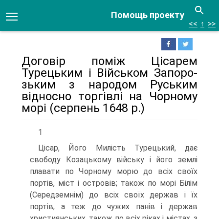
Помощь проекту
<<
↑
>>
Договір поміж Цісарем
Турецьким і Військом Запоро­
зьким з народом Руським
відносно торгівлі на Чорному
морі (серпень 1648 р.)
1
Цісар, Його Милість Турецький, дає
свободу Козацькому війську і його землі
плавати по Чорному морю до всіх своїх
портів, міст і островів; також по морі Білім
(Середземнім) до всіх своїх держав і їх
портів, а теж до чужих панів і держав
християнських, також по всіх ріках і містах, з