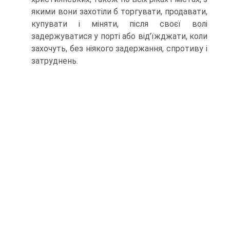
якими вони захотіли б торгувати, продавати,
купувати і міняти, після своєї волі
задержуватися у порті або від’їжджа­ти, коли
захочуть, без ніякого задержання, спротиву і
затруднень.