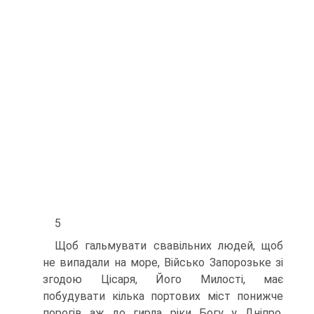
5
Щоб гальмувати свавільних людей, щоб
не випадали на море, Військо Запорозьке зі
згодою Цісаря, Його Милості, має
побудувати кілька портових міст понижче
порогів аж до гирла ріки Богу у Дніпро.