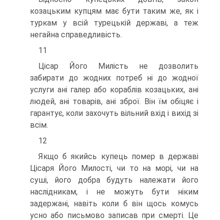
козацьким купцям має бути таким же, як і
туркам у всій турецькій державі, а теж
негайна справедливість.
11
Цісар Його Милість не дозволить
забирати до жодних потреб ні до жодної
услуги ані галер або кораблів козацьких, ані
людей, ані товарів, ані зброї. Він їм обіцяє і
гарантує, коли захочуть вільний вхід і вихід зі
всім.
12
Якщо б якийсь купець помер в державі
Цісаря Його Милості, чи то на морі, чи на
суші, його добра будуть належати його
наслідникам, і не можуть бути ніким
задержані, навіть коли б він щось комусь
усно або письмово записав при смерті. Це