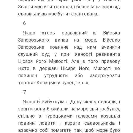
Звідти має йти торгівля, і безпека на морі від
свавільників має бути гарантована.
6
Якщо хтось свавільний із Війська
Запорозького випав на море, Військо
Запорозьке повинне над ним вчинити
слушний суд у при- явності резидента
Цісаря його Милості. Але з того приводу
ніхто в державі Цісаря Його Милості не
повинен утрудняти або задержувати
торгівлі Козацькі й купецтво їх.
7
Якщо б вибухнула з Дону якась сваволя, і
звідти вони б вийшли на море для грабунку,
спільно з турецькими галерами козацькі
повинні ловити і карати свавольників і
взаємно собі помагати так, щоб море було