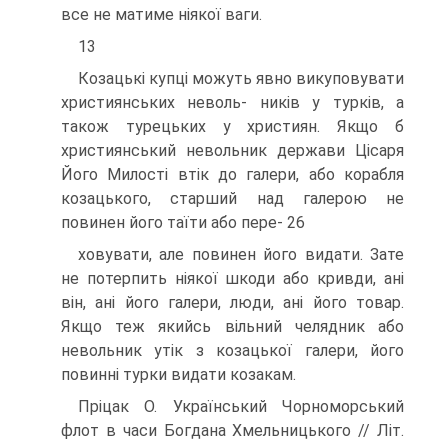
все не матиме ніякої ваги.
13
Козацькі купці можуть явно викуповувати
християнських неволь- ників у турків, а
також турецьких у християн. Якщо б
християнський невольник держави Цісаря
Його Милості втік до галери, або корабля
козацького, старший над галерою не
повинен його таїти або пере- 26
ховувати, але повинен його видати. Зате
не потерпить ніякої шкоди або кривди, ані
він, ані його галери, люди, ані його товар.
Якщо теж якийсь вільний челядник або
невольник утік з козацької галери, його
повинні турки видати козакам.
Пріцак О. Український Чорноморський
флот в часи Богдана Хмельницького // Літ.