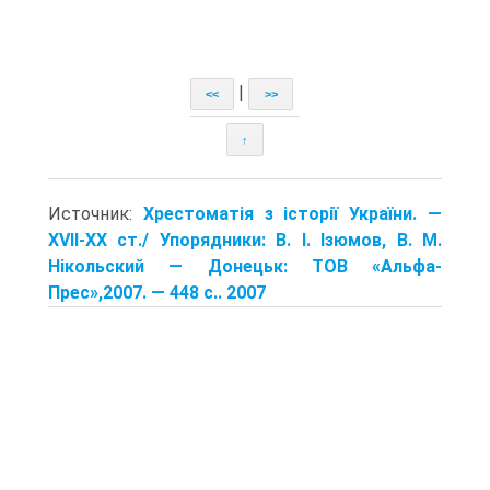
|
<<
>>
↑
Источник:
Хрестоматія з історії України. —
XVII-XX ст./ Упорядники: В. І. Ізюмов, В. М.
Нікольский — Донецьк: TOB «Альфа-
Прес»,2007. — 448 с.. 2007