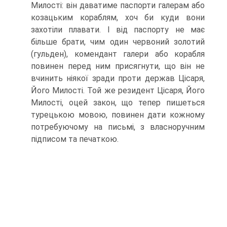
Милості: він даватиме паспорти галерам або
козацьким кораблям, хоч би куди вони
захотіли плавати. І від паспорту не має
більше брати, чим один червоний золотий
(гульден), комендант галери або корабля
повинен перед ним присягнути, що він не
вчинить ніякої зради проти держав Цісаря,
Його Милості. Той же резидент Цісаря, Його
Милості, оцей закон, що тепер пишеться
турецькою мовою, повинен дати кожному
потребуючому на письмі, з власноручним
підписом та печаткою.