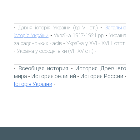
Давня історія України (до VI ст.)
Загальна
-
-
історія України
Україна 1917-1921 рр
Україна
-
-
за радянських часів
Україна у XVI - XVIII стст.
-
Україна у середні віки (VII-XV ст.)
-
-
Всеобщая история
История Древнего
-
-
мира
История религий
История России
-
-
-
Історія України
-