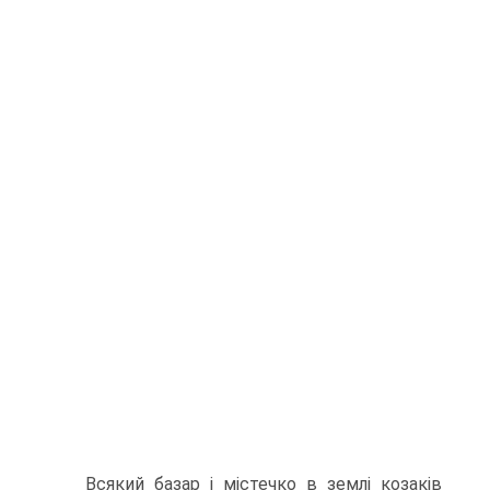
Всякий базар і містечко в землі козаків