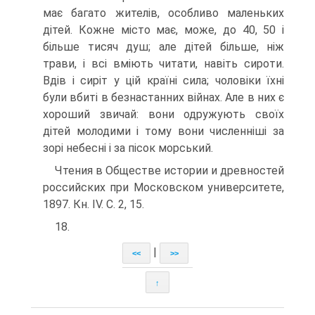
має багато жителів, особливо маленьких
дітей. Кожне місто має, може, до 40, 50 і
більше тисяч душ; але дітей більше, ніж
трави, і всі вміють читати, навіть сироти.
Вдів і сиріт у цій країні сила; чоловіки їхні
були вбиті в безнастанних війнах. Але в них є
хороший звичай: вони одружують своїх
дітей молодими і тому вони численніші за
зорі небесні і за пісок морський.
Чтения в Обществе истории и древностей
российских при Московском университете,
1897. Кн. IV. С. 2, 15.
18.
|
<<
>>
↑