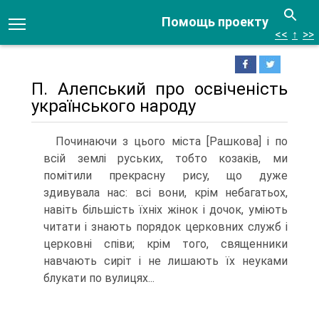
Помощь проекту
<<
↑
>>
П. Алепський про освіченість
українського народу
Починаючи з цього міста [Рашкова] і по
всій землі руських, тобто козаків, ми
помітили прекрасну рису, що дуже
здивувала нас: всі вони, крім небагатьох,
навіть більшість їхніх жінок і дочок, уміють
читати і знають порядок церковних служб і
церковні співи; крім того, священники
навчають сиріт і не лишають їх неуками
блукати по вулицях...