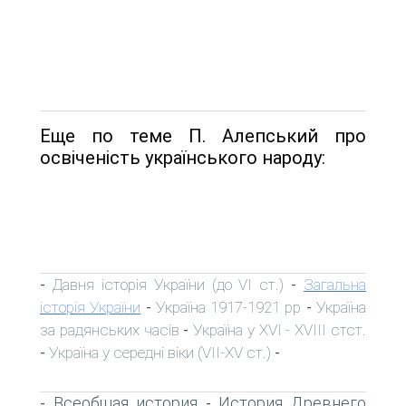
Еще по теме П. Алепський про
освіченість українського народу:
Давня історія України (до VI ст.)
Загальна
-
-
історія України
Україна 1917-1921 рр
Україна
-
-
за радянських часів
Україна у XVI - XVIII стст.
-
Україна у середні віки (VII-XV ст.)
-
-
Всеобщая история
История Древнего
-
-