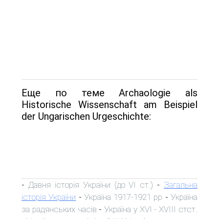
Еще по теме Archaologie als
Historische Wissenschaft am Beispiel
der Ungarischen Urgeschichte:
Давня історія України (до VI ст.)
Загальна
-
-
історія України
Україна 1917-1921 рр
Україна
-
-
за радянських часів
Україна у XVI - XVIII стст.
-