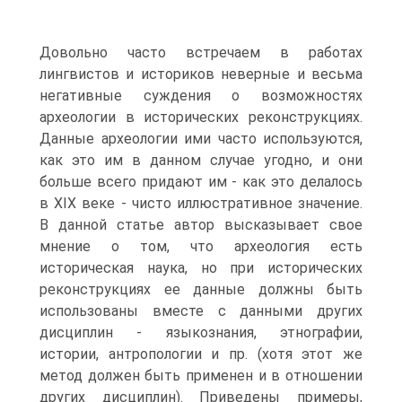
Довольно часто встречаем в работах
лингвистов и историков неверные и весьма
негативные суждения о возможностях
археологии в исторических реконструкциях.
Данные археологии ими часто используются,
как это им в данном случае угодно, и они
больше всего придают им - как это делалось
в XIX веке - чисто иллюстративное значение.
В данной статье автор высказывает свое
мнение о том, что археология есть
историческая наука, но при исторических
реконструкциях ее данные должны быть
использованы вместе с данными других
дисциплин - языкознания, этнографии,
истории, антропологии и пр. (хотя этот же
метод должен быть применен и в отношении
других дисциплин). Приведены примеры,