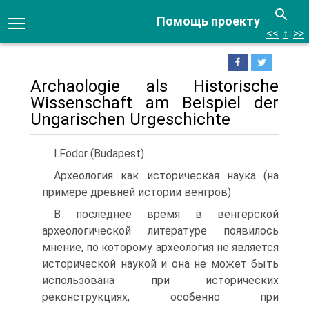
Помощь проекту
<<
↑
>>
Archaologie als Historische
Wissenschaft am Beispiel der
Ungarischen Urgeschichte
І.Fodor (Budapest)
Археология как историческая наука (на
примере древней истории венгров)
В последнее время в венгерской
археологической литературе появилось
мнение, по которому археология не является
исторической наукой и она не может быть
использована при исторических
реконструкциях, особенно при