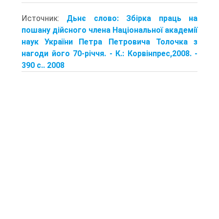
Источник:
Дьнє слово: Збірка праць на
пошану дійсного члена Національної академії
наук України Петра Петровича Толочка з
нагоди його 70-річчя. - К.: Корвінпрес,2008. -
390 с.. 2008