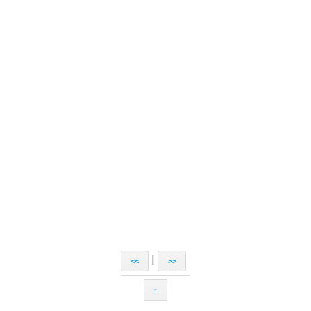
|
<<
>>
↑