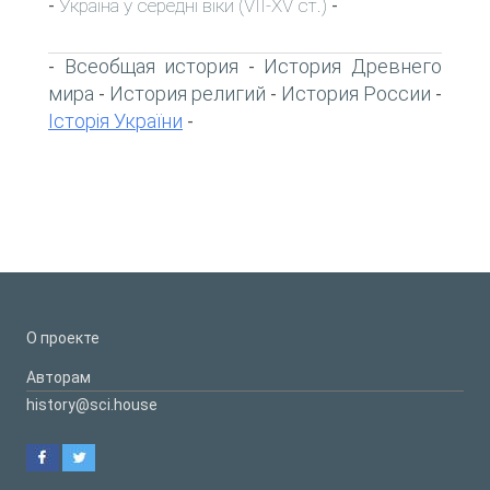
Україна у середні віки (VII-XV ст.)
-
-
Всеобщая история
История Древнего
-
-
мира
История религий
История России
-
-
-
Історія України
-
О проекте
Авторам
history@sci.house