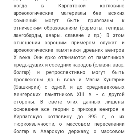
когда в Карпатской котловине
археологические материалы без всяких
сомнений могут быть привязаны к
этническим образованиям (сарматы, гепиды,
лангобарды, авары, славяне и пр.). В этом
отношении хорошим примером служат и
археологические памятники древних венгров
X века. Они ярко отличаются от памятников
предыдущих и соседних народов (славян, авар,
болгар) и ретроспективно могут быть
прослежены до 6 века и Магна Хунгарии
(Башкирии) с одной, и до средневековых
венгерских памятников XIII в. - с другой
стороны. В свете этих данных лишены
основания все теории о приходе венгров в
Карпатскую котловину до 895 г., о их
тюркоязычности, о массовом переселении
болгар в Аварскую державу, о массовом