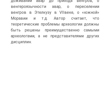
доживании авар до прихода венгров, о
венгероязычности авар, о переселении
венгров в Этелкузу в VIIвеке, о «южной»
Моравии и т.д. Автор считает, что
теоретические проблемы археологии должны
быть решены преимущественно самыми
археологами, а не представителями других
дисциплин.