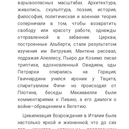
взрыво­опасных масштабах. Архитектура,
живопись, скульптура, поэзия, исто­рия,
философия, политическая и военная теория
соперничали в том, чтобы возвратить
свободу или красоту работе, однажды
отправленной в забвение. Церкви,
построенные Альберти, стали результатом
изуче­ния им Витрувия; Мантена рисовал,
подражая Апеллесу; Пьеро ди Кози­мо писал
триптихи, вдохновленный Овидием, оды
Петрарки опирались на Горация;
Гвиччардини учился иронии у Тацита;
спиритуализм Фичи- но происходил от
Плотина; беседы Макиавелли были
комментариями к Ливию, а его диалоги о
войне—обращением к Вегетию.
Цивилизация Возрождения в Италии была
настолько яркой и жиз­ненной, что до сих