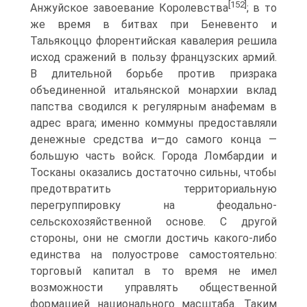
[152]
Анжуйское завоевание Королевства
; в то
же время в битвах при Беневенто и
Тальякоццо флорентийская кавалерия решила
исход сражений в пользу французских армий.
В длительной борьбе против призрака
объединенной итальянской монархии вклад
папства сводился к регулярным анафемам в
адрес врага; именно ком­муны предоставляли
денежные средства и—до самого конца —
большую часть войск. Города Ломбардии и
Тосканы оказались достаточно сильны, чтобы
предотвратить территориальную
перегруппировку на феодально­
сельскохозяйственной основе. С другой
стороны, они не смогли достичь какого-либо
единства на полуострове самостоятельно:
торговый капи­тал в то время не имел
возможности управлять общественной
форма­цией национального масштаба. Таким