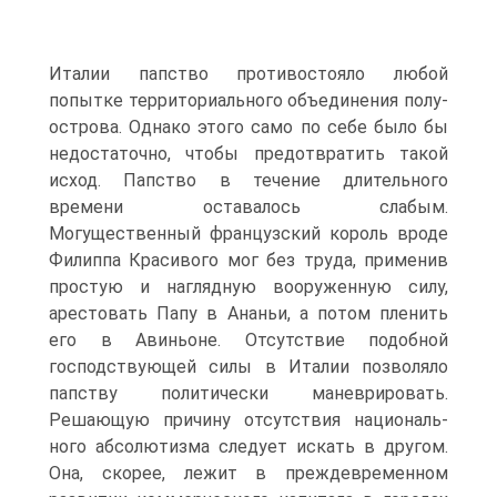
Италии папство противостояло любой
попытке территориального объединения полу­
острова. Однако этого само по себе было бы
недостаточно, чтобы пред­отвратить такой
исход. Папство в течение длительного
времени оста­валось слабым.
Могущественный французский король вроде
Филиппа Красивого мог без труда, применив
простую и наглядную вооруженную силу,
арестовать Папу в Ананьи, а потом пленить
его в Авиньоне. Отсут­ствие подобной
господствующей силы в Италии позволяло
папству по­литически маневрировать.
Решающую причину отсутствия националь­
ного абсолютизма следует искать в другом.
Она, скорее, лежит в преж­девременном