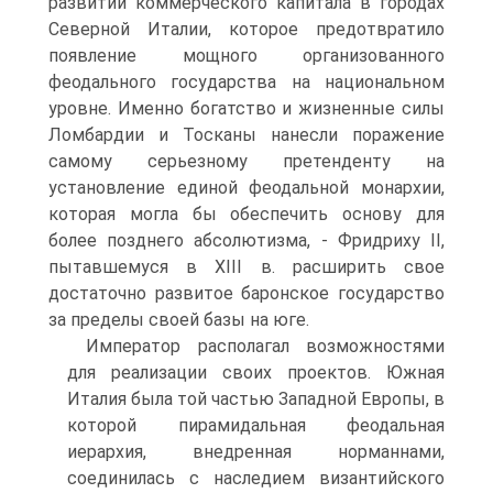
развитии коммерческого капитала в городах
Северной Италии, которое предотвратило
появление мощного организованного
феодального государства на национальном
уровне. Именно богатство и жизненные силы
Ломбардии и Тосканы нанесли поражение
самому серьезному претенденту на
установление единой феодальной монархии,
которая могла бы обеспечить основу для
более позднего абсолютизма, - Фридриху II,
пытавшемуся в XIII в. расширить свое
достаточно развитое баронское государство
за пределы своей базы на юге.
Император располагал возможностями
для реализации своих проек­тов. Южная
Италия была той частью Западной Европы, в
которой пира­мидальная феодальная
иерархия, внедренная норманнами,
соединилась с наследием византийского