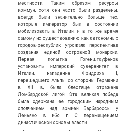
местности. Таким образом, ресурсы
коммун, хотя они часто были разделены,
всегда были значительно больше тех,
которые император был в состоянии
мобилизовать в Италии, и в то же время
самому их существованию как автономных
городов-республик угрожа­ла перспектива
создания единой островной монархии.
Первая попыт­ка Гогенштауфенов
установить имперский суверенитет в
Италии, напа­дение Фридриха I,
перешедшего Альпы со стороны Германии
в XII в, была блестяще отражена
Ломбардской лигой. Эта великая победа
была одержана ее городским народным
ополчением над армией Барбарос­сы у
Леньяно в ибо г. С перемещением
династической основы власти