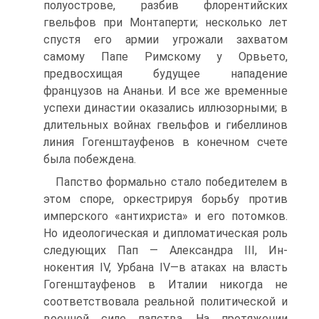
полуострове, разбив флорентийских
гвельфов при Монтаперти; несколько лет
спустя его армии угрожали захватом
самому Папе Римскому у Орвьето,
предвосхищая будущее нападение
французов на Ананьи. И все же временные
успехи династии оказались иллюзорны­ми; в
длительных войнах гвельфов и гибеллинов
линия Гогенштауфенов в конечном счете
была побеждена.
Папство формально стало победителем в
этом споре, оркестрируя борьбу против
имперского «антихриста» и его потомков.
Но идеологи­ческая и дипломатическая роль
следующих Пап — Александра III, Ин­
нокентия IV, Урбана IV—в атаках на власть
Гогенштауфенов в Италии никогда не
соответствовала реальной политической и
военной силе папства. На протяжении