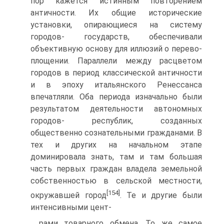
пор кажется истинным повторением
античности. Их общие исторические
установки, опирающиеся на систему
городов- государств, обеспечивали
объективную основу для иллюзий о перево­
площении. Параллели между расцветом
городов в период классической античности
и в эпоху итальянского Ренессанса
впечатляли. Оба перио­да изначально были
результатом деятельности автономных
городов- республик, созданных
общественно сознательными гражданами. В
тех и других на начальном этапе
доминировала знать, там и там большая
часть первых граждан владела земельной
собственностью в сельской местности,
[154]
окружавшей город
. Те и другие были
интенсивными цент-
рами товарного обмена. То же самое