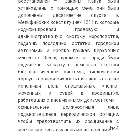
восстановлен
. Законы Капуи были
установлены с помощью меча; они были
дополне­ны десятилетие спустя в
Мельфийских конституциях 1231 г, которые
ко­дифицировали правовую и
административную систему королевства,
по­давив последние остатки городской
автономии и крепко прижав цер­ковных
магнатов. Знать, прелаты и города были
подчинены монарху с помощью сложной
бюрократической системы, включавшей
корпус ко­ролевских юстициариев, которые
исполняли роль специальных уполно­
моченных и судей в провинциях,
работавших с письменными документа­ми,—
официальные должностные лица,
подвергавшиеся периодической ротации,
чтобы предотвратить их сращивание с
[147]
местными сеньори­альными интересами
.