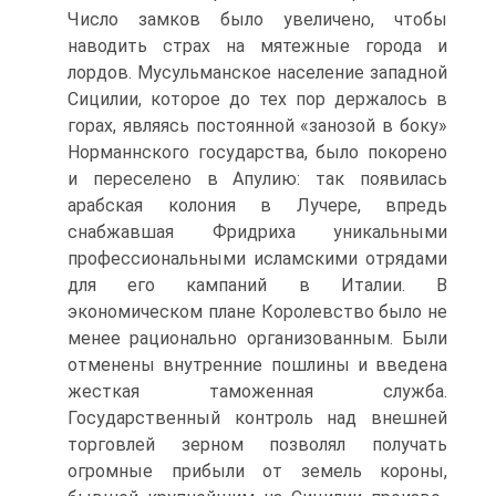
Число замков было увеличено, чтобы
наводить страх на мятежные города и
лордов. Мусульманское население западной
Сицилии, которое до тех пор держалось в
горах, являясь постоянной «занозой в боку»
Норманнского государства, было покорено
и переселе­но в Апулию: так появилась
арабская колония в Лучере, впредь
снабжав­шая Фридриха уникальными
профессиональными исламскими отряда­ми
для его кампаний в Италии. В
экономическом плане Королевство было не
менее рационально организованным. Были
отменены внутрен­ние пошлины и введена
жесткая таможенная служба.
Государственный контроль над внешней
торговлей зерном позволял получать
огромные прибыли от земель короны,