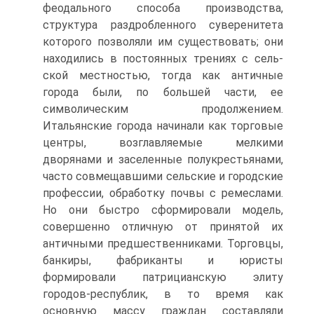
феодального спосо­ба производства,
структура раздробленного суверенитета
которого по­зволяли им существовать; они
находились в постоянных трениях с сель­
ской местностью, тогда как античные
города были, по большей части, ее
символическим продолжением.
Итальянские города начинали как тор­говые
центры, возглавляемые мелкими
дворянами и заселенные полу­крестьянами,
часто совмещавшими сельские и городские
профессии, обработку почвы с ремеслами.
Но они быстро сформировали модель,
совершенно отличную от принятой их
античными предшественниками. Торговцы,
банкиры, фабриканты и юристы
формировали патрициан­скую элиту
городов-республик, в то время как
основную массу граждан составляли