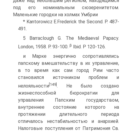
даже над небольшим регионом, находящимся
под его номинальным сюзеренитетом.
Маленькие городки на холмах Умбрии
* Kantorowicz Е.Frederick the Second. Р. 487-
491.
5 Barraclough G. The Mediaeval Papacy.
β
London, 1958. P. 93-100.
Ibid. P 120-126.
и Марке энергично сопротивлялись
папскому вмешательству в их управ­ление,
в то время как сам город Рим часто
становился источником про­блем и
[149]
нелояльности
. Не было создано
жизнеспособной бюрократии для
управления Папским государством,
внутреннее состояние которо­го на
протяжении длительного периода
отличалось нестабильностью и анархией.
Налоговые поступления от Патримония Св.