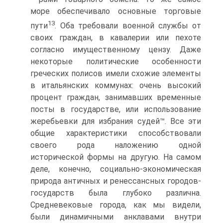
море обеспечивало основные тор­говые
13
пути
. Оба требовали военной службы от
своих граждан, в ка­валерии или пехоте
согласно имущественному цензу. Даже
некоторые политические особенности
греческих полисов имели схожие элементы
в итальянских коммунах: очень высокий
процент граждан, занимавших временные
посты в государстве, или использование
жеребьевки для из­брания судей™. Все эти
общие характеристики способствовали
своего рода наложению одной
исторической формы на другую. На самом
деле, конечно, социально-экономическая
природа античных и ренессансных городов-
государств была глубоко различна.
Средневековые города, как мы видели,
были динамичными анклавами внутри