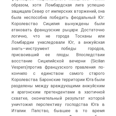
образом, хотя Ломбардская лига успешно
защищала Север от имперских вторжений, она
была неспособ­на победить феодальный Юг:
Королевство Сицилия вынуждены были
атаковать французские рыцари. Достаточно
логично, что не города Тос­каны или
Ломбардии унаследовали Юг, а анжуйская
знать—инструмент победы городов,
присвоивший ее плоды. Впоследствии
восстание Си­цилийской вечерни (Sicilian
Vespers)против французского правления по­
кончило с единством самого старого
Королевства. Баронские террито­рии Юга были
разделены между враждующими анжуйским
и арагонским претендентами в хаотичной
схватке, окончательный результат которой
уничтожил перспективу господства Юга в
Италии. Папство, бывшее в то время