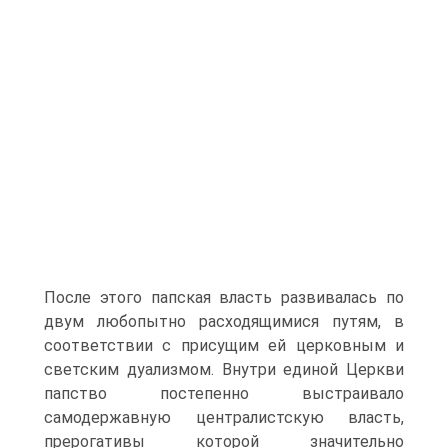
После этого папская власть развивалась по
двум любопытно расходящимися путям, в
соот­ветствии с присущим ей церковным и
светским дуализмом. Внутри еди­ной Церкви
папство постепенно выстраивало
самодержавную центра­листскую власть,
прерогативы которой значительно