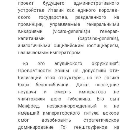
проект будущего административного
устройства Италии как единого королев­
ского государства, разделенного на
провинции, управляемые генераль­ными
викариями (vicars-generals)и генерал-
капитанами (captains-generals),
аналогичными сицилийским юстициариям,
назначаемым императором
4
из его апулийского окружения
.
Превратности войны не допустили ста­
билизации этой структуры, но ее логика
была безошибочной. Даже по­следние
неудачи и смерть императора не
уничтожили дело Гибеллина. Его сын
Манфред, незаконнорожденный и не
имевший императорско­го титула, вскоре
смог возобновить стратегическое
доминирование Го- генштауфенов на