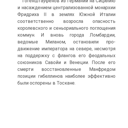
Гогенштауфенов из Германии на Сицилию
и насаждением централизо­ванной монархии
Фридриха II в землях Южной Италии
соответственно возросла опасность
королевского и сеньориального поглощения
ком­мун. И вновь города Ломбардии,
ведомые Миланом, остановили про­
движение императора на севере, несмотря
на поддержку с флангов его феодальных
союзников Савойи и Венеции. После его
смерти восстанов­ленные Манфредом
позиции гибеллинов наиболее эффективно
были оспорены в Тоскане.