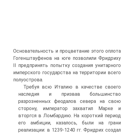
Основательность и процветание этого оплота
Гогенштауфенов на юге позволили Фридриху
II предпри­нять попытку создания унитарного
имперского государства на террито­рии всего
полуострова.
Требуя всю Италию в качестве своего
наследия и призвав большин­ство
разрозненных феодалов севера на свою
сторону, император захва­тил Марке и
вторгся в Ломбардию. На короткий период
его амбиции, ка­залось, были на грани
реализации: в 1239-1240 гг. Фридрих создал