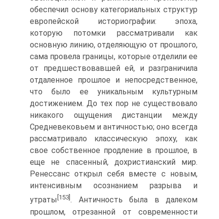
обеспе­чил основу категориальных структур
европейской историографии: эпо­ха,
которую потомки рассматривали как
основную линию, отделяющую от прошлого,
сама провела границы, которые отделили ее
от предшест­вовавшей ей, и разграничила
отдаленное прошлое и непосредственное,
что было ее уникальным культурным
достижением. До тех пор не суще­ствовало
никакого ощущения дистанции между
Средневековьем и ан­тичностью; оно всегда
рассматривало классическую эпоху, как
свое соб­ственное продление в прошлое, в
еще не спасенный, дохристианский мир.
Ренессанс открыл себя вместе с новым,
интенсивным осознанием разрыва и
[153]
утраты
. Античность была в далеком
прошлом, отрезанной от современности