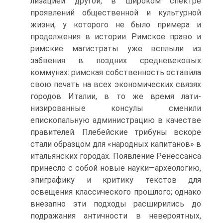
лизацией другой, в широком спектре
проявлений общественной и куль­турной
жизни, у которого не было примера и
продолжения в истории. Римское право и
римские магистраты уже всплыли из
забвения в позд­них средневековых
коммунах: римская собственность оставила
свою пе­чать на всех экономических связях
городов Италии, в то же время лати­
низированные консулы сменили
епископальную администрацию в ка­честве
правителей. Плебейские трибуны вскоре
стали образцом для «народных капитанов» в
итальянских городах. Появление Ренессанса
принесло с собой новые науки—археологию,
эпиграфику и критику тек­стов для
освещения классического прошлого; однако
внезапно эти под­ходы расширились до
подражания античности в невероятных,