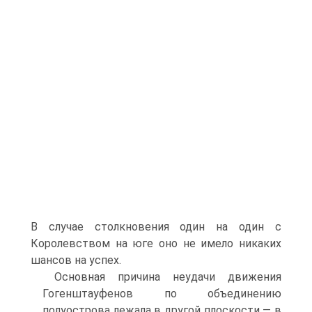
В случае столкно­вения один на один с
Королевством на юге оно не имело никаких
шан­сов на успех.
Основная причина неудачи движения
Гогенштауфенов по объедине­нию
полуострова лежала в другой плоскости — в