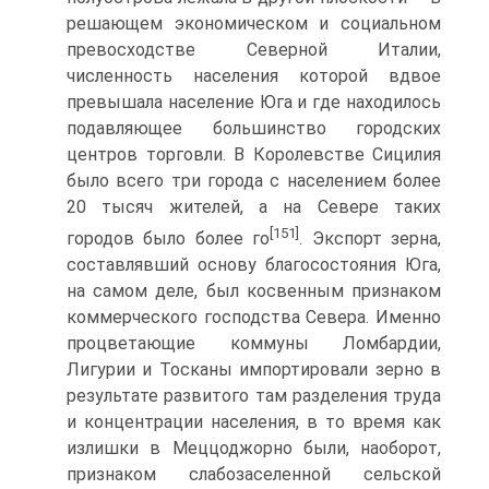
решающем экономиче­ском и социальном
превосходстве Северной Италии,
численность на­селения которой вдвое
превышала население Юга и где находилось
по­давляющее большинство городских
центров торговли. В Королевстве Сицилия
было всего три города с населением более
20 тысяч жителей, а на Севере таких
[151]
городов было более го
. Экспорт зерна,
составляв­ший основу благосостояния Юга,
на самом деле, был косвенным призна­ком
коммерческого господства Севера. Именно
процветающие комму­ны Ломбардии,
Лигурии и Тосканы импортировали зерно в
результате развитого там разделения труда
и концентрации населения, в то вре­мя как
излишки в Меццоджорно были, наоборот,
признаком слабозасе­ленной сельской