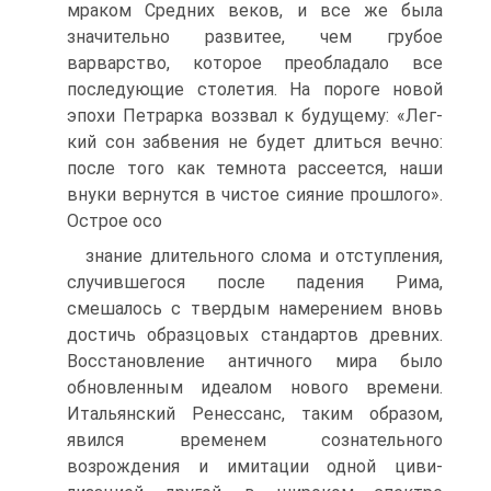
мраком Средних веков, и все же была
значительно развитее, чем грубое
варварство, которое преобладало все
последующие столетия. На пороге новой
эпохи Петрарка воззвал к будущему: «Лег­
кий сон забвения не будет длиться вечно:
после того как темнота рас­сеется, наши
внуки вернутся в чистое сияние прошлого».
Острое осо­
знание длительного слома и отступления,
случившегося после паде­ния Рима,
смешалось с твердым намерением вновь
достичь образцовых стандартов древних.
Восстановление античного мира было
обновлен­ным идеалом нового времени.
Итальянский Ренессанс, таким образом,
явился временем сознательного
возрождения и имитации одной циви­