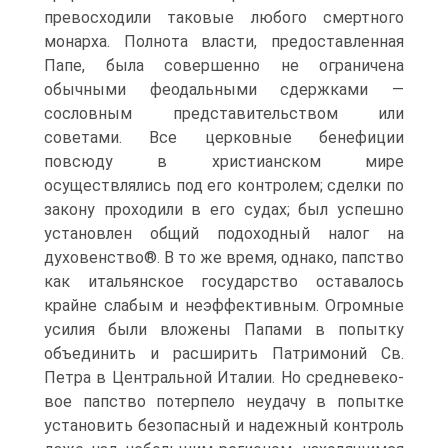
превосходили тако­вые любого смертного
монарха. Полнота власти, предоставленная
Папе, была совершенно не ограничена
обычными феодальными сдержками —
сословным представительством или
советами. Все церковные бенефи­ции
повсюду в христианском мире
осуществлялись под его контролем; сделки по
закону проходили в его судах; был успешно
установлен общий подоходный налог на
духовенство®. В то же время, однако, папство
как итальянское государство оставалось
крайне слабым и неэффективным. Огромные
усилия были вложены Папами в попытку
объединить и рас­ширить Патримоний Св.
Петра в Центральной Италии. Но средневеко­
вое папство потерпело неудачу в попытке
установить безопасный и на­дежный контроль