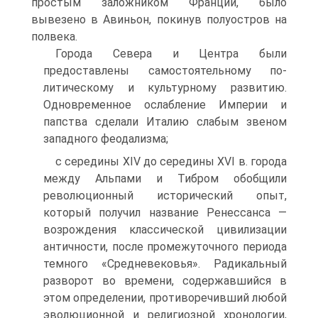
простым заложником Франции, было
вывезено в Авиньон, покинув полуостров на
полвека.
Города Севера и Центра были
предоставлены самостоятельному по­
литическому и культурному развитию.
Одновременное ослабление Им­перии и
папства сделали Италию слабым звеном
западного феодализма;
с середины XIV до середины XVI в. города
между Альпами и Тибром об­общили
революционный исторический опыт,
который получил назва­ние Ренессанса —
возрождения классической цивилизации
античности, после промежуточного периода
темного «Средневековья». Радикаль­ный
разворот во времени, содержавшийся в
этом определении, проти­воречивший любой
эволюционной и религиозной хронологии,