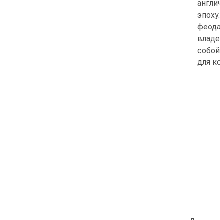
англи
эпоху
феода
владе
собой
для к