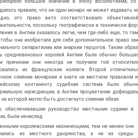
риобрело большое значение в эпоху абсолютизма; со 
дилось правило, что ни один монарх не может издавать н
идно, это право вето соответствовало объективной
вительности, поскольку географически и технически фо
ле­ния в Англии оказалось легче, чем где-либо еще, то т
чтобы она изобретала для себя дополни­тельное право з
наль­ного сепаратизма или анархии герцогов. Таким обра
ь средневековых королей Англии была обычно большей
 причи­нам они никогда не получали той относитель
овались их французские коллеги. Второй отли­чител
чное слияние монархии и знати на местном правовом и
пейскому континенту судебная система было обыч
риальную юрисдикции, в Ан­глии процветание дофеодал
, на которой могло быть достигнуто слияние обеих.
, обес­печивавшие руководство местными судами в
ах, были ненаслед­
енными королевскими назначенцами; тем не менее они
рались из местного дворянства, а не из среды