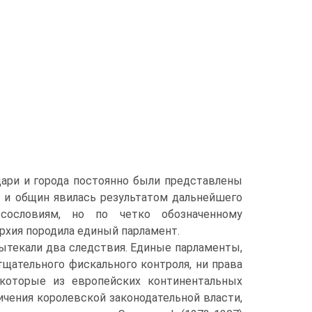
цари и города постоянно были представлены
в и общин явилась результатом дальнейшего
 сословиям, но по четко обозначенному
рхия породила единый парламент.
ыте­кали два следствия. Единые парламенты,
тщательного фискального контроля, ни права
ко­торые из европейских континентальных
ичения королевской законодательной власти,