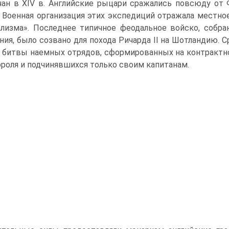
чан в XIV в. Английские рыцари сражались повсюду от
. Военная организация этих экспедиций отражала местно
лизма». По­следнее типичное феодальное войско, собра
ния, было созвано для похода Ричарда II на Шот­ландию.
 битвы на­емных отрядов, сформированных на контракт
ороля и подчинявшихся только своим ка­питанам.