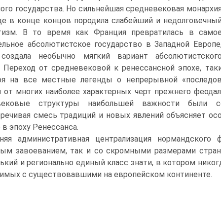
ого государства. Но сильнейшая средневековая мо­нархи
де в конце концов породила слабейший и недолговечны
тизм. В то время как Франция превратилась в само
ль­ное абсолютистское государство в Западной Европе
 создала не­обычно мягкий вариант абсолютистског
 Переход от средне­вековой к ренессансной эпохе, так
ря на все местные легенды о непрерывной «последо­
 от многих наиболее характерных черт прежнего феодаль
вековые структуры наибольшей важности были со
речивая смесь традиций и новых явлений объясняет осо
 в эпоху Ренессанса.
няя административная централизация нормандского ф
ым завоеванием, так и со скромны­ми размерами стран
ь­кий и регионально единый класс знати, в котором нико
имых с существовавшими на евро­пейском континенте.