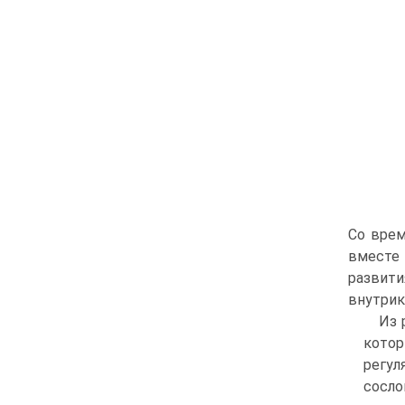
Со врем
вместе 
развит
внутрик
Из 
котор
регул
сосло