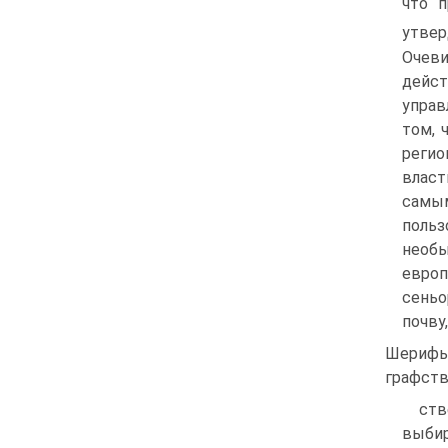
что п
утвер
Очев
дейст
управ
том, 
регио
власт
самым
польз
необы
евро
сеньо
почву
Шерифы
графств
ств
выби