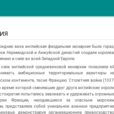
ИЯ
редние века английская феодальная монархия была гораз
хи Нормандской и Анжуй­ской династий создали королев
иянию и силе во всей Западной Европе.
сила анг­лийской средневековой монархии позволила е
инимать ам­бициозные территориальные авантюры н
ском континенте, тесня Францию. Столетняя война (1337
во время которой сменяв­шие друг друга английские корол
истократия попытались за­воевать и удерживать огромны
ории Франции, находившиеся за опасным морски
м, представляла собой уникальное воен­ное предприяти
ековья, демонстрируя организационное пре­восходств