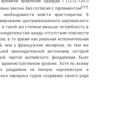
вре­мени правления Эдварда I (1272-1307)
[121]
овые законы без согласия с парламентом
.
 необходимости власти аристократии. В
рмирование централизованного королевского
ам в такой же степе­ни меньше потребность в
аконодательства ввиду отсутствия опасности
зом, в то время как реальная исполнительная
, чем у французских монархов, по тем же
ной законодательной ав­тономии, которой
ьной чертой английского феодализма было
 административном уровнях. Хотя по всему
но разделена на личную королевскую и
ьных народных судов создавало своего рода