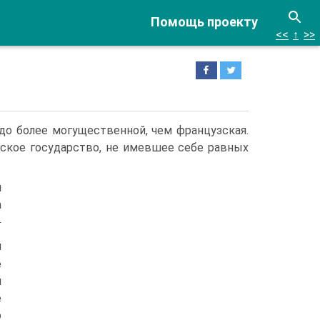
Помощь проекту
<<
↑
>>
до более могущественной, чем французская.
ское государство, не имевшее себе рав­ных
й
а
-
и
е
м
е
о