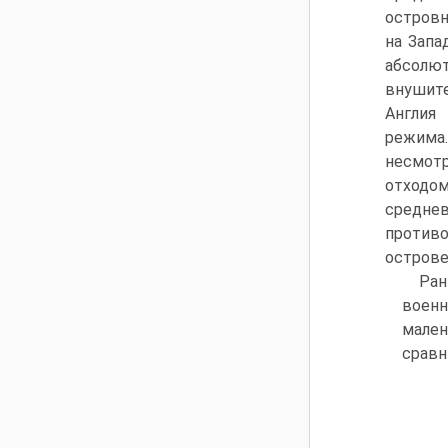
островн
на Запа
абсолю
внушите
Англия
режима.
несмот
отходом
средне
противо
острове
Ран
военн
мален
сравн