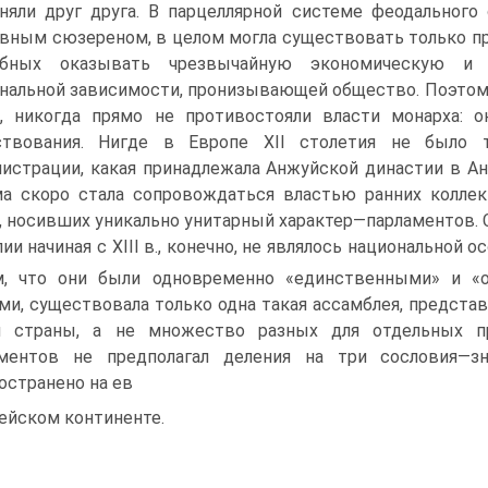
няли друг друга. В парцелляр­ной системе феодального
вным сюзереном, в целом могла существовать только пр
обных оказывать чрезвычайную экономическую и 
нальной зависимости, пронизывающей общество. Поэтому
, никогда прямо не противостояли власти монарха: 
ствования. Ни­где в Европе XII столетия не было 
истрации, какая принадлежала Анжуйской династии в Анг
а скоро стала сопровож­даться властью ранних колле
, носивших уникально унитарный характер—парламентов.
лии начиная с XIII в., конеч­но, не являлось национальной
м, что они были одновременно «единственными» и «о
ми, существовала только одна такая ассамблея, предста
й страны, а не множество разных для отдельных пр
аментов не предполагал деления на три со­словия—з
остранено на ев­
ейском континенте.