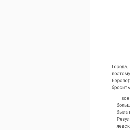
Города,
поэтому
Европе)
бросить
зов
больш
была 
Резул
левск