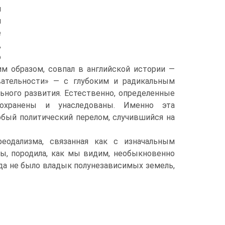
я
й
е
,
о
им образом, совпал в английской истории —
вательности» — с глубоким и радикальным
ного развития. Естественно, опре­деленные
­хранены и унаследованы. Именно эта
бый политический перелом, случивший­ся на
еодализма, связанная как с изначальным
ы, породила, как мы видим, необыкновенно
гда не было вла­дык полунезависимых земель,