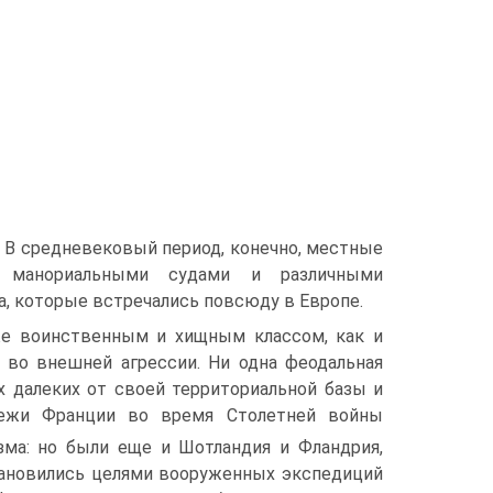
. В средневековый период, конечно, местные
с манориальными судами и различными
, которые встречались по­всюду в Европе.
е воинствен­ным и хищным классом, как и
м во внешней агрессии. Ни одна феодальная
х далеких от своей территориальной базы и
бежи Франции во время Столетней войны
ма: но были еще и Шотлан­дия и Фландрия,
становились целями вооруженных экспедиций