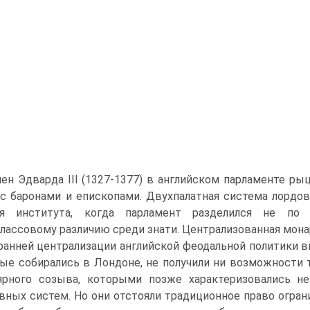
ен Эдварда III (1327-1377) в английском парламенте ры
с ба­ронами и епископами. Двухпалатная система лордо
ия института, когда парламент разде­лился не по
лассовому различию среди знати. Централизованная мона
ранней централизации английской феодальной политики в
ые собирались в Лондо­не, не получили ни возможности 
ярного созыва, которыми позже характеризовались не
вных систем. Но они от­стояли традиционное право огран