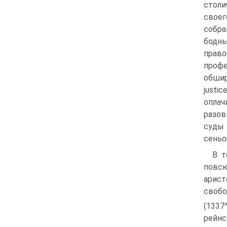
стол
свое
собра
бодны
право
профе
обши
justi
оплач
разов
суды
сеньо
В т
повсю
арист
своб
(1337
рейнс