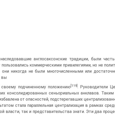
 наследовавшие англосаксонские традиции, были част
 пользова­лись коммерческими привилегиями, но не поли
: они никогда не были многочисленны­ми или достаточ
 вы­
[119]
 своему подчиненному положению
. Руководители Ц
их консолидированных сеньориаль­ных анклавов. Таким
избавлена от опасностей, подстерегавших централизованн
ьтатом стала параллельная цен­трализация в рамках сре
ой власти, так и представительства знати. Эти два проце