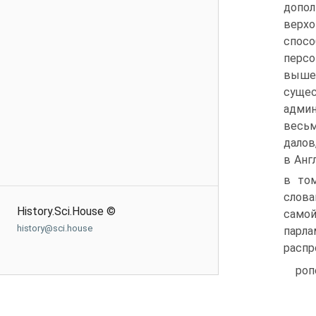
допол
верхо
спос
персо
выше
суще
админ
весьм
далов
в Анг
в то
слова
History.Sci.House ©
само
history@sci.house
парл
распр
роп