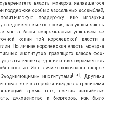
 суверенитета власть монарха, являвшегося
и поддерж­ке особых вассальных ассамблей,
политическую поддержку, вне иерархии
 средневековые со­словия, как указывалось
они часто были непременным условием ее
точной копии той королевской власти и
лии. Но личная королевская власть монарха
ктивных институтов правящего класса фео­
 Сущест­вование средневековых парламентов
 особенностью. Их отличие заключалось скорее
[120]
бъеди­няющими» институтами
. Другими
вительство в которой совпадало с границами
овинций; кроме того, состав английских
нать, духовенство и бюргеров, как было