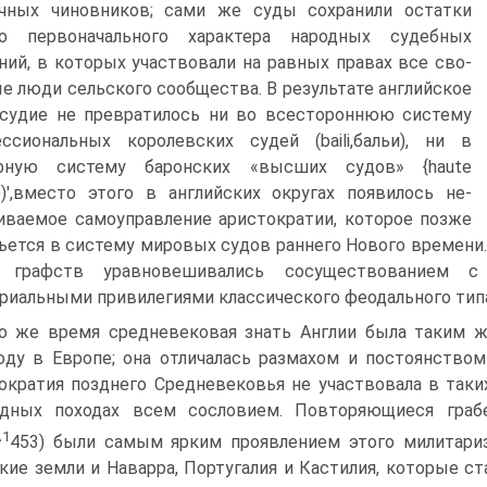
ичных чиновников; сами же суды сохранили остатки
го первоначального характера народных судебных
ний, в которых участвовали на равных правах все сво­
е люди сельского сообщества. В результате английское
судие не превратилось ни во всестороннюю систему
ссиональных коро­левских судей (baili,бальи), ни в
рную систему баронских «высших судов» {haute
ce)',вместо этого в английских округах появилось не­
иваемое самоуправление аристократии, которое позже
ьет­ся в систему мировых судов раннего Нового времени
 графств уравновешивались сосущество­ванием 
риальными при­вилегиями классического феодального типа
о же время средневековая знать Англии была таким ж
ду в Европе; она отличалась разма­хом и постоянство
о­кратия позднего Средневековья не участвовала в таки
одных походах всем сословием. Повторяю­щиеся гра
1
^
453) были са­мым ярким проявлением этого милитариз
кие земли и Наварра, Португалия и Кастилия, ко­торые 