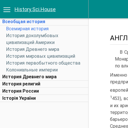
History.Sci.House
Всеобщая история
Всемирная история
История доколумбовых
АНГЛ
цивилизаций Америки
История Древнего мира
В С
История мировых цивилизаций
Монар
История первобытного общества
по вл
Колониальные империи
Именно 
История Древнего мира
предпр
История религий
европей
История России
1
Історія України
453), 
и их ар
террит
барьеро
Среднев