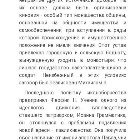
неприятие других источников доходов. На
их основе должна быть организована
киновия - особый тип монашества общи­ны,
основанной на общности имущества и
самообеспечении, при вступлении в ряды
которой происхождение и имущественное
положение не имели значения. Этот устав
привлекал городскую и сельскую бедноту,
вынужденную уходить в монастыри, что
лишало государство налогоплательщиков и
солдат. Неизбеж­ный в этих условиях
заговор был реализован Михаилом II.
Последнюю попытку иконоборчества
предпринял Феофил II. Ученик одного из
идеологов движения, впоследствии
ставшего патриархом, Иоанна Граммати­ка,
он столкнулся с проблемой подавления
новой ереси - павликианства. Она получила
своё название от имени апостола Павла, чьи