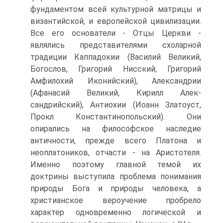
фундаментом всей культурной матрицы и
византийской, и европейской цивили­зации.
Все его основатели - Отцы Церкви -
являлись представителями схоларной
традиции Каппадокии (Василий Великий,
Богослов, Григорий Нисский, Григо­рий
Амфилохий Иконийский), Александрии
(Афанасий Великий, Кирилл Алек­
сандрийский), Антиохии (Иоанн Златоуст,
Прокл Константинопольский). Они
опирались на философское наследие
античности, прежде всего Платона и
неопла­тоников, отчасти - на Аристотеля.
Именно поэтому главной темой их
доктрины выступила проблема понимания
природы Бога и природы человека, а
христиан­ское вероучение пробрело
характер одновременно логической и