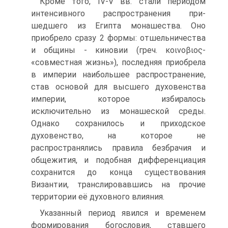
Кроме того, IV-V вв. стали периодом
интенсивного распространения при­
шедшего из Египта монашества. Оно
приобрело сразу 2 формы: отшельничества
и общины - киновии (греч. κοινοβιος-
«совместная жизнь»), последняя приобре­ла
в империи наибольшее распространение,
став основой для высшего духовен­ства
империи, которое избиралось
исключительно из монашеской среды.
Однако сохранилось и приходское
духовенство, на которое не
распространялись прави­ла безбрачия и
общежития, и подобная дифференциация
сохранится до конца существования
Византии, транслировавшись на прочие
территории её духовно­го влияния.
Указанный период явился и временем
формирования богословия, ставшего