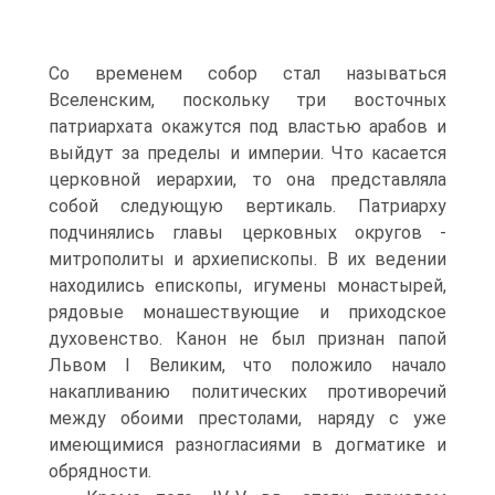
Со временем собор стал называться
Вселенским, поскольку три восточных
патриархата окажутся под властью арабов и
выйдут за пределы и империи. Что касается
церковной иерархии, то она представляла
собой следую­щую вертикаль. Патриарху
подчинялись главы церковных округов -
митрополи­ты и архиепископы. В их ведении
находились епископы, игумены монастырей,
рядовые монашествующие и приходское
духовенство. Канон не был признан па­пой
Львом I Великим, что положило начало
накапливанию политических проти­воречий
между обоими престолами, наряду с уже
имеющимися разногласиями в догматике и
обрядности.