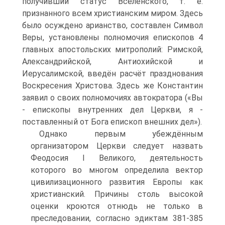
получив­ший статус Вселенского, т. е.
признанного всем христианским миром. Здесь
было осуждено арианство, составлен Символ
Веры, установлены полномочия епископов 4
главных апостольских митрополий: Римской,
Александрийской, Антиохийской и
Иерусалимской, введён расчёт празднования
Воскресения Христова. Здесь же Кон­стантин
заявил о своих полномочиях автократора («Вы
- епископы внутренних дел Церкви, я -
поставленный от Бога епископ внешних дел»).
Однако первым убеждённым
организатором Церкви следует назвать
Феодо­сия I Великого, деятельность
которого во многом определила вектор
цивилиза­ционного развития Европы как
христианский. Причины столь высокой
оценки кроются отнюдь не только в
преследовании, согласно эдиктам 381-385