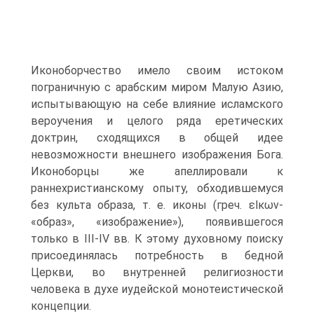
Иконоборчество имело своим истоком
пограничную с арабским миром Малую Азию,
испытывающую на себе влияние исламского
вероучения и целого ряда еретических
доктрин, сходящихся в общей идее
невозможности внешнего изображения Бога.
Иконоборцы же апеллирова­ли к
раннехристианскому опыту, обходившемуся
без культа образа, т. е. иконы (греч. εlκων-
«образ», «изображение»), появившегося
только в III-IV вв. К этому духовному поиску
присоединялась потребность в бедной
Церкви, во внутренней религиозности
человека в духе иудейской монотеистической
концепции.