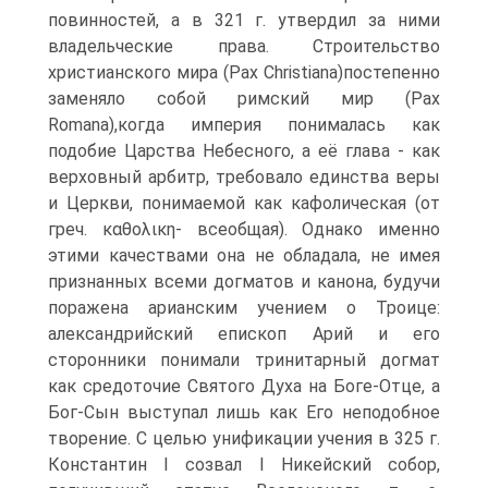
повинностей, а в 321 г. утвердил за ними
владель­ческие права. Строительство
христианского мира (Pax Christiana)постепенно
за­меняло собой римский мир (Pax
Romana),когда империя понималась как
подобие Царства Небесного, а её глава - как
верховный арбитр, требовало единства веры
и Церкви, понимаемой как кафолическая (от
греч. καθολικη- всеобщая). Однако именно
этими качествами она не обладала, не имея
признанных всеми догматов и канона, будучи
поражена арианским учением о Троице:
александрийский епископ Арий и его
сторонники понимали тринитарный догмат
как средоточие Святого Духа на Боге-Отце, а
Бог-Сын выступал лишь как Его неподобное
творение. С це­лью унификации учения в 325 г.
Константин I созвал I Никейский собор,