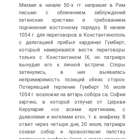
Михаил в начале 50-х гг. направил в Рим
письмо с обличением заблуждений
латинских христиан и требованием
подчинения восточному по­рядку. В начале
1054 г. для переговоров в Константинополь
с делегацией прибыл кардинал Гумберт,
который намеревался вести переговоры
только с Константи­ном IX, но патриарх
вынудил его к личной встрече. Споры
затянулись, в них вы­явилась
непримиримость позиций обеих сторон.
Потерявший терпение Гумберт 16 июля
1054 г. возложил на алтарь собора св. Софии
хартию, в которой отлучал от Церкви
Керулария «со всеми еретиками, с
дьяволами и ангелами его», т. е. ана­фему. В
ответ через четыре дня, 20 июля, патриарх
созвал собор и провозгласил папству