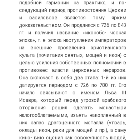
подобной гармонии на практике, и по­
следующий период противостояния Церкви
и василевсов является тому ярким
доказательством. Он продлился с 726 по 843
гг. и получил название «иконобо- ческая
эпоха», т. е. эпоха наступления императоров
на внешние проявления христианского
культа (почитания святых, мощей и икон) с
целью усиления соб­ственных полномочий в
противовес власти церковных иерархов.
Она включает в себя два этапа: 1-й из них
датируется периодом с 726 по 780 гг. Его
начало свя­зывают с именем Льва III
Исавра, который перед угрозой арабского
вторжения решил сделать монастыри
налогооблагаемыми, изъять накопленный в
них запас драгоценного металла (утварь,
оклады икон, раки для мощей и пр.), а саму
кино- вию оценил как совокупность людей,