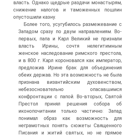
власть. Однако щедрые раздачи монастырям,
снижение налогов и таможен­ных пошлин
опустошили казну.
Более того, усугубилось размежевание с
Западом сразу по двум направлени­ям. Во-
первых, папа и Карл Великий не признали
власть Ирины, сочтя нелеги­тимным
женское наследование римского престола,
и в 800 г. Карл короновался как император,
предложив Ирине брак для объединения
обеих держав. Но эта возможность не была
признана византийским духовенством,
небезоснователь­но опасавшимся
конфронтации с папой. Во-вторых, Святой
Престол принял решения собора об
иконопочитании только частично: Запад
понимал образ как возможность для
неграмотных понять сюжеты Священного
Писания и житий святых, но не прямое