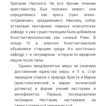
Григория Нисского. На все прочие течения
христианства был положен запрет, они
определялись как ересь (греч. eresis-
«отделение», «разделение»). Наконец, собор
установил пентархию главных епископских
кафедр: к уже суще­ствующим была добавлена
Константинопольская как «новый Рим». В
конце IV в. епископ Константинополя
объявлялся старшим среди 4-х восточных
кафедр, т. е. патриархом - вторым по иерархии
лицом после папы.
Однако предпринятые меры не означали
достижения единства веры, и V в. стал
периодом споров о природе Христа и Марии
(христологический и марио- логический
догматы) в форме учений несториан и
монофизитов. Первые, по­следователи
патриарха Нестория, настаивали на
самостоятельной человеческой