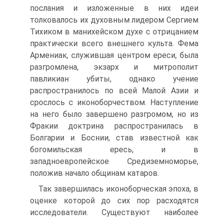
послания и изложенные в них идеи
толковалось их духовным лидером Сергием
Тихиком в манихейском духе с отрицанием
практически всего внешнего культа. Фема
Армениак, служив­шая центром ереси, была
разгромлена, экзарх и митрополит
павликиан убиты, однако учение
распространилось по всей Малой Азии и
срослось с иконоборче­ством. Наступление
на него было завершено разгромом, но из
Фракии доктрина распространилась в
Болгарии и Боснии, став известной как
богомильская ересь, и в
западноевропейское Средиземноморье,
положив начало общинам катаров.
Так завершилась иконоборческая эпоха, в
оценке которой до сих пор расхо­дятся
исследователи. Существуют наиболее