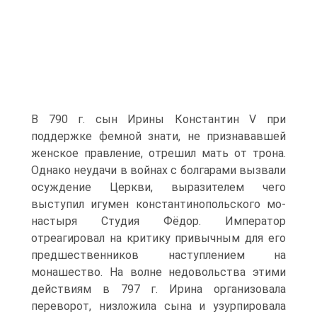
В 790 г. сын Ирины Константин V при
поддержке фемной знати, не признававшей
женское правле­ние, отрешил мать от трона.
Однако неудачи в войнах с болгарами вызвали
осу­ждение Церкви, выразителем чего
выступил игумен константинопольского мо­
настыря Студия Фёдор. Император
отреагировал на критику привычным для его
предшественников наступлением на
монашество. На волне недовольства этими
действиям в 797 г. Ирина организовала
переворот, низложила сына и узурпиро­вала