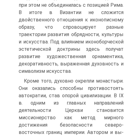
при этом не объединилась с позицией Рима.
В итоге в Византии не сложится
двойственного отношения к иконописно­му
образу, что спровоцирует разные
траектории развития обрядности, культуры
и искусства. Под влиянием иконоборческой
эстетической доктрины здесь полу­чат
развитие художественная орнаментика,
декоративность, выраженная духов­ность и
символизм искусства.
Кроме того, духовно окрепли монастыри.
Они оказались способны проти­востоять
автократии, став опорой цивилизации. В IX
в. одним из главных на­правлений
деятельности Церкви становится
миссионерство как метод мирного
достижения безопасности северо-
восточных границ империи. Автором и вы­