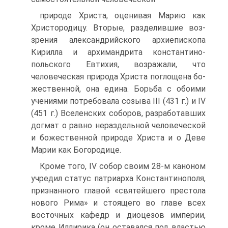
природе Христа, оценивая Марию как
Христородицу. Вторые, разделившие воз­
зрения александрийского архиепископа
Кирилла и архимандрита константино­
польского Евтихия, возражали, что
человеческая природа Христа поглощена бо­
жественной, она едина. Борьба с обоими
учениями потребовала созыва III (431 г.) и IV
(451 г.) Вселенских соборов, разработавших
догмат о равно нераздельной человеческой
и божественной природе Христа и о Деве
Марии как Богородице.
Кроме того, IV собор своим 28-м каноном
учредил статус патриарха Констан­тинополя,
признанного главой «святейшего престола
нового Рима» и стоящего во главе всех
восточных кафедр и диоцезов империи,
кроме Иллирика (он оставался под властью