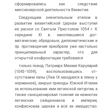
сформировались как следствие
миссионерской деятельности Византии.
Следующим значительным этапом в
развитии византийской Церкви высту­пил
её раскол со Святым Престолом 1054 г. К
середине XI в. накопившиеся дог­
матические, обрядовые, дипломатические и
пр. противоречия приобрели уже на­столько
принципиальный характер, что для
открытой конфронтации требовался
только повод. Патриарх Михаил Керуларий
(1043-1059), воспользовавшись от­
сутствием папы (Лев IX находился в плену у
норманнов), закрыл приходы Юж­ной Италии
за использование ими латинской литургии, а
также санкционировал гонения на немногих
латинских священников в империи,
конфисковав церкви и всё их имущество.