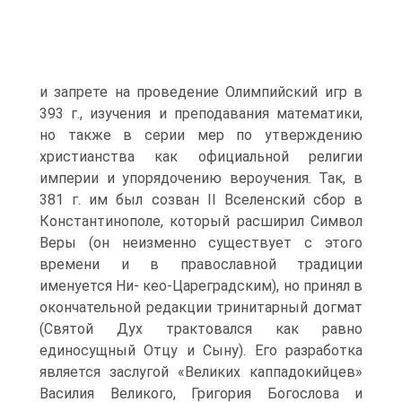
и запрете на проведение Олимпийский игр в
393 г., изучения и преподавания математики,
но также в серии мер по утверждению
христианства как официаль­ной религии
империи и упорядочению вероучения. Так, в
381 г. им был созван II Вселенский сбор в
Константинополе, который расширил Символ
Веры (он не­изменно существует с этого
времени и в православной традиции
именуется Ни- кео-Цареградским), но принял в
окончательной редакции тринитарный догмат
(Святой Дух трактовался как равно
единосущный Отцу и Сыну). Его разработка
является заслугой «Великих каппадокийцев»
Василия Великого, Григория Бого­слова и