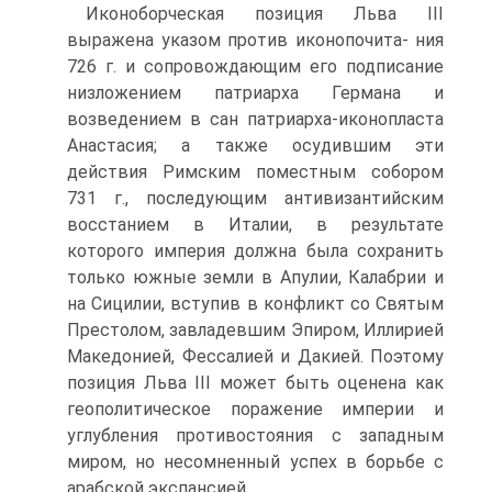
Иконоборческая позиция Льва III
выражена указом против иконопочита- ния
726 г. и сопровождающим его подписание
низложением патриарха Германа и
возведением в сан патриарха-иконопласта
Анастасия; а также осудившим эти
действия Римским поместным собором
731 г., последующим антивизантийским
восстанием в Италии, в результате
которого империя должна была сохранить
только южные земли в Апулии, Калабрии и
на Сицилии, вступив в конфликт со Святым
Престолом, завладевшим Эпиром, Иллирией
Македонией, Фессалией и Дакией. Поэтому
позиция Льва III может быть оценена как
геополитическое поражение империи и
углубления противостояния с западным
миром, но несо­мненный успех в борьбе с
арабской экспансией.