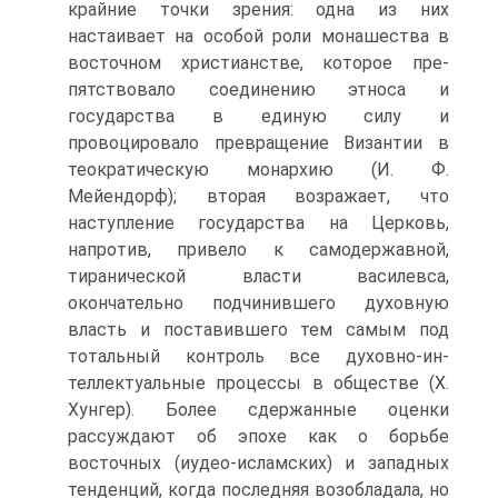
крайние точки зрения: одна из них
настаивает на особой роли монашества в
восточном христианстве, которое пре­
пятствовало соединению этноса и
государства в единую силу и
провоцировало превращение Византии в
теократическую монархию (И. Ф.
Мейендорф); вторая возражает, что
наступление государства на Церковь,
напротив, привело к само­державной,
тиранической власти василевса,
окончательно подчинившего духов­ную
власть и поставившего тем самым под
тотальный контроль все духовно-ин­
теллектуальные процессы в обществе (Х.
Хунгер). Более сдержанные оценки
рассуждают об эпохе как о борьбе
восточных (иудео-исламских) и западных
тен­денций, когда последняя возобладала, но