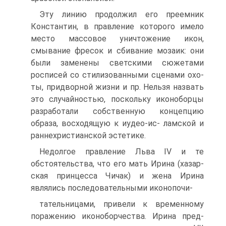
Эту линию продолжил его преемник
Константин, в правление которого име­ло
место массовое уничтожение икон,
смывание фресок и сбивание мозаик: они
были заменены светскими сюжетами
росписей со стилизованными сценами охо­
ты, придворной жизни и пр. Нельзя назвать
это случайностью, поскольку ико­ноборцы
разработали собственную концепцию
образа, восходящую к иудео-ис- ламской и
раннехристианской эстетике.
Недолгое правление Льва IV и те
обстоятельства, что его мать Ирина (хазар­
ская принцесса Чичак) и жена Ирина
являлись последовательными иконопочи-
тательницами, привели к временному
поражению иконоборчества. Ирина пред­