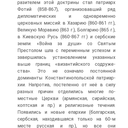
разителем этой доктрины стал патриарх
Фотий (858-867), организовавший ряд
дипломатических и одновременно
церковных миссий: в Хазарию (860-861 гг.),
Великую Моравию (863 г.), Болгарию (865 г.),
в Киевскую Русь (860-867 гг.) и серб­ские
земли. «Война за души» со Святым
Престолом шла с переменным успехом и
завершилась установлением указанных
выше границ «византийского содруже­
ства». Это не означало постоянной
доминанты Константинопольской патриар­
хии. Напротив, постепенно от неё в силу
разных причин отделились многие по­
местные Церкви (армянская, сирийская,
коптская и пр.) и религиозные течения.
Появились и новые епархии (болгарская,
сербская, находившаяся только на 60-м
месте русская и пр.), но все они