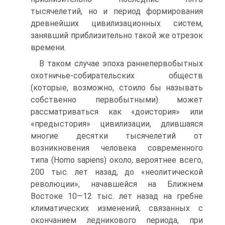
тысячелетий, но и период формирования
древнейших цивилизаци­онных систем,
занявший приблизительно такой же отрезок
времени.
В таком случае эпоха раннепервобытных
охотничье-собирательских об­ществ
(которые, возможно, стоило бы называть
собственно первобытными) может
рассматриваться как «доистория» или
«предыстория» цивилизации, длившаяся
многие десятки тысячелетий от
возникновения человека совре­менного
типа (Homo sapiens) около, вероятнее всего,
200 тыс. лет назад, до «неолитической
революции», начавшейся на Ближнем
Востоке 10—12 тыс. лет назад на гребне
климатических изменений, связанных с
окончанием ле­дникового периода, при