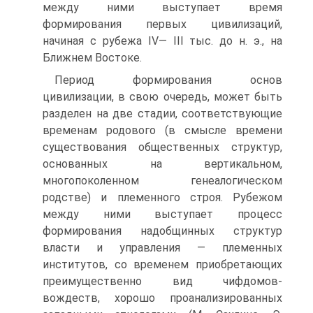
между ними выступает время
формирования первых цивилизаций,
начиная с рубежа IV— III тыс. до н. э., на
Ближнем Востоке.
Период формирования основ
цивилизации, в свою очередь, может быть
разделен на две стадии, соответствующие
временам родового (в смыс­ле времени
существования общественных структур,
основанных на верти­кальном,
многопоколенном генеалогическом
родстве) и племенного строя. Рубежом
между ними выступает процесс
формирования надобщинных структур
власти и управления — племенных
институтов, со временем при­обретающих
преимущественно вид чифдомов-
вождеств, хорошо проанали­зированных