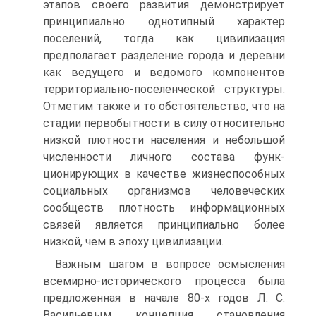
этапов своего развития демонст­рирует
принципиально однотипный характер
поселений, тогда как цивили­зация
предполагает разделение города и деревни
как ведущего и ведомого компонентов
территориально-поселенческой структуры.
Отметим также и то обстоятельство, что на
стадии первобытности в силу относительно
низ­кой плотности населения и небольшой
численности личного состава функ­
ционирующих в качестве жизнеспособных
социальных организмов челове­ческих
сообществ плотность информационных
связей является принципи­ально более
низкой, чем в эпоху цивилизации.
Важным шагом в вопросе осмысления
всемирно-исторического процес­са была
предложенная в начале 80-х годов Л. С.
Васильевым концепция ста­новления