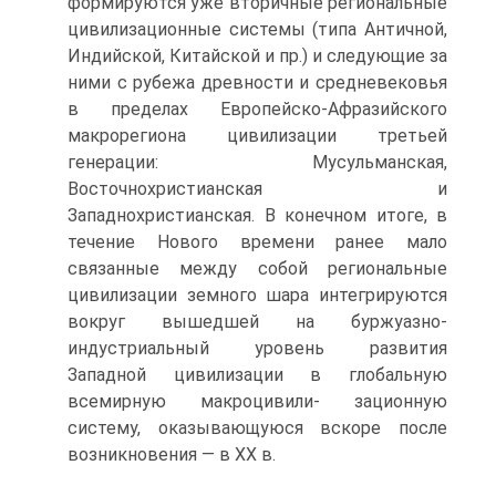
формируются уже вторичные региональные
цивилизационные системы (ти­па Античной,
Индийской, Китайской и пр.) и следующие за
ними с рубежа древности и средневековья
в пределах Европейско-Афразийского
макроре­гиона цивилизации третьей
генерации: Мусульманская,
Восточнохристиан­ская и
Западнохристианская. В конечном итоге, в
течение Нового времени ранее мало
связанные между собой региональные
цивилизации земного ша­ра интегрируются
вокруг вышедшей на буржуазно-
индустриальный уровень развития
Западной цивилизации в глобальную
всемирную макроцивили- зационную
систему, оказывающуюся вскоре после
возникновения — в XX в.