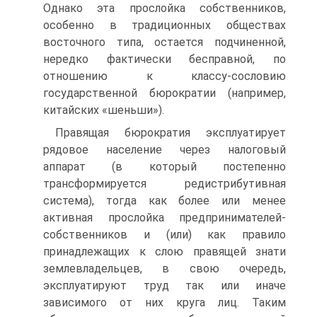
Однако эта прослойка собственников,
особенно в тра­диционных обществах
восточного типа, остается подчиненной,
нередко фа­ктически бесправной, по
отношению к классу-сословию
государственной бюрократии (например,
китайских «шеньши»).
Правящая бюрократия эксплуатирует
рядовое население через налого­вый
аппарат (в который постепенно
трансформируется редистрибутивная
система), тогда как более или менее
активная прослойка предпринимате­лей-
собственников и (или) как правило
принадлежащих к слою правящей знати
землевладельцев, в свою очередь,
эксплуатируют труд так или иначе
зависимого от них круга лиц. Таким