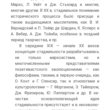
Маркс, Л. Уайт и Дж. Стьюард и многие,
многие другие. В XX в. стадиальное понимание
исторического процесса бы­ло присуще и
таким выдающимся мыслителям, как В. И.
Вернадский и П. Тейяр де Шарден, К. Ясперс и
А. Вебер, А. Дж. Тойнби, особенно в позд­ний
период творчества, и пр.
В середине XIX — начале XX веков
концепция стадиальности разраба­тывалась
не только марксистами, но и
многочисленными представителями
позитивистского эволюционизма — как
философами, такими, в первую оче­редь, как
О. Конт и Г. Спенсер, так и этнологами и
культуролога­ми — Г. Морганом, Э. Тайлором,
Дж. Фрезером, Ю. Липпертом и др. В ка­
честве основополагающей идея
стадиальности присутствует и в неоэволю-