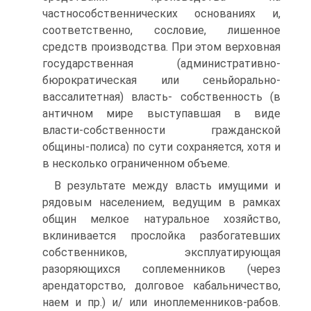
частнособственнических основаниях и,
соответственно, сословие, ли­шенное
средств производства. При этом верховная
государственная (адми­нистративно-
бюрократическая или сеньйорально-
вассалитетная) власть- собственность (в
античном мире выступавшая в виде
власти-собственности гражданской
общины-полиса) по сути сохраняется, хотя и
в несколько огра­ниченном объеме.
В результате между власть имущими и
рядовым населением, ведущим в рамках
общин мелкое натуральное хозяйство,
вклинивается прослойка раз­богатевших
собственников, эксплуатирующая
разоряющихся соплеменни­ков (через
арендаторство, долговое кабальничество,
наем и пр.) и/ или ино­племенников-рабов.