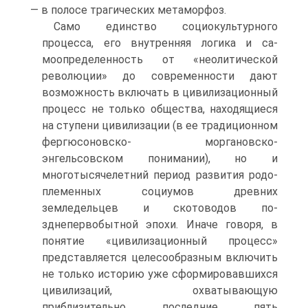
— в полосе трагических метаморфоз.
Само единство социокультурного
процесса, его внутренняя логика и са-
моопределенность от «неолитической
революции» до современности дают
возможность включать в цивилизационный
процесс не только общества, на­ходящиеся
на ступени цивилизации (в ее традиционном
фергюсоновско- моргановско-
энгельсовском понимании), но и
многотысячелетний период развития родо-
племенных социумов древних
земледельцев и скотоводов по­
зднепервобытной эпохи. Иначе говоря, в
понятие «цивилизационный про­цесс»
представляется целесообразным включить
не только историю уже сформировавшихся
цивилизаций, охватывающую
приблизительно послед­ние пять