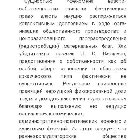
Сущностью «феномена власти-
собственности» является фактическое
право власть имущих распоряжаться
коллективным достоянием в ходе орга­
низации общественного производства и
централизованного перераспределе­ния
(редистрибуции) материальных благ. Как
убедительно показал Л. С. Ва­сильев,
представления о собственности как об
особой сфере отношений в об­ществах
архаического типа фактически не
существовало. Регулярное присвое­ние
правящей верхушкой фиксированной доли
труда и доходов населения осуществлялось
благодаря выполнению ею ведущих
социально-экономичес­ких,
административно-политических, военных и
культовых функций. Из это­го следует, что
раннеэксплуататорские общества