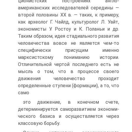
ционистских построениях англо-
американских исследователей середины —
второй половины XX в. — таких, к примеру,
как археолог Г. Чайлд, культу­ролог Л. Уайт,
экономисты У. Ростоу и К. Поланьи и др.
Таким образом, идея стадиального развития
человечества вовсе не является чем-то
специфи­чески присущим именно
марксистскому пониманию истории.
Отличитель­ной чертой последнего есть не
мысль о том, что в процессе своего
движения человечество проходит
определенные ступени (формации), а то, что
само
это движение, в конечном счете,
детерминируется саморазвитием экономи­
ческого базиса и осуществляется через
классовую борьбу.