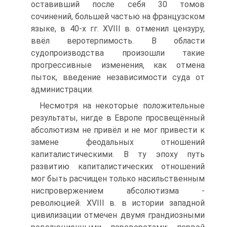
оставивший после себя 30 томов
сочинений, большей частью на французском
языке, в 40-х гг. XVIII в. отменил цензуру,
ввёл веротерпимость. В области
судопроизводства произошли такие
прогрессивные изменения, как от­мена
пыток, введение независимости суда от
администрации.
Несмотря на некоторые положительные
результаты, нигде в Европе про­свещённый
абсолютизм не привёл и не мог привести к
замене феодальных от­ношений
капиталистическими. В ту эпоху путь
развитию капиталистических отношений
мог быть расчищен только насильственным
ниспровержением абсо­лютизма -
революцией. XVIII в. в истории западной
цивилизации отмечен дву­мя грандиозными