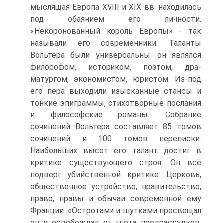
мыслящая Европа XVIII и XIX вв. находилась
под обаянием его личности.
«Некоронованный король Европы» - так
называли его современники. Таланты
Вольтера были универсальны: он являлся
философом, историком, поэтом, дра­
матургом, экономистом, юристом. Из-под
его пера выходили изысканные стан­сы и
тонкие эпиграммы, стихотворные послания
и философские романы. Собра­ние
сочинений Вольтера составляет 85 томов
сочинений и 100 томов переписки.
Наибольших высот его талант достиг в
критике существующего строя. Он всё
подверг убийственной критике: Церковь,
общественное устройство, правитель­ство,
право, нравы и обычаи современной ему
Франции. «Остротами и шутками просвещал
он и освобождал от гнёта предрассудков,