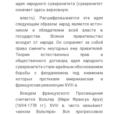
идея народного суверенитета (суверенитет
означает здесь верховную
власть). Расшифровывается эта идея
следующим образом: народ является источ­
ником и обладателем всей власти в
государстве. Всякое правительство
исходит от народа. Он сохраняет за собой
право сменять неугодных ему правителей.
Те­ории естественных прав и
общественного договора, идея народного
суверените­та стали идейным обоснованием
борьбы с феодализмом, под знаменем
которых протекали американская и
французская революции XVIII в.
Вождем французского Просвещения
считается Вольтер (Мари Франсуа Аруэ)
(1694-1778 гг.). XVIII в. часто называют
«веком Вольтера». Вся прогрес­сивно