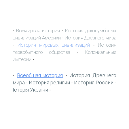
Всемирная история
История доколумбовых
-
-
цивилизаций Америки
История Древнего мира
-
История мировых цивилизаций
История
-
-
первобытного общества
Колониальные
-
империи
-
Всеобщая история
История Древнего
-
-
мира
История религий
История России
-
-
-
Історія України
-