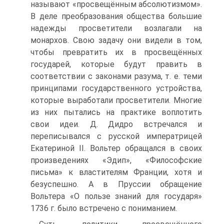
называют «просвещённым абсолютизмом».
В деле преобразования об­щества большие
надежды просветители возлагали на
монархов. Свою задачу они видели в том,
чтобы превратить их в просвещённых
государей, которые будут пра­вить в
соответствии с законами разума, т. е. теми
принципами государственно­го устройства,
которые выработали просветители. Многие
из них пытались на практике воплотить
свои идеи. Д. Дидро встречался и
переписывался с русской императрицей
Екатериной II. Вольтер обращался в своих
произведениях «Эдип», «Философские
письма» к властителям Франции, хотя и
безуспешно. А в Прус­сии обращение
Вольтера «О пользе знаний для государя»
1736 г. было встречено с пониманием.