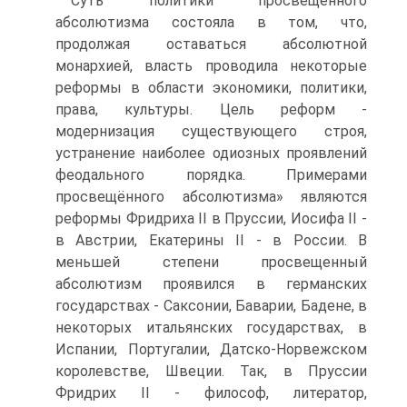
Суть политики просвещённого
абсолютизма состояла в том, что,
продолжая оставаться абсолютной
монархией, власть проводила некоторые
реформы в об­ласти экономики, политики,
права, культуры. Цель реформ -
модернизация су­ществующего строя,
устранение наиболее одиозных проявлений
феодального по­рядка. Примерами
просвещённого абсолютизма» являются
реформы Фридриха II в Пруссии, Иосифа II -
в Австрии, Екатерины II - в России. В
меньшей степени просвещенный
абсолютизм проявился в германских
государствах - Саксонии, Баварии, Бадене, в
некоторых итальянских государствах, в
Испании, Португалии, Датско-Норвежском
королевстве, Швеции. Так, в Пруссии
Фридрих II - фило­соф, литератор,