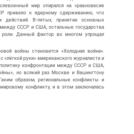
о­слевоенный мир опирался на «равновесие
ССР привело к ядерному сдерживанию, что
 действий. В-пятых, принятие основ­ных
 между СССР и США, остальные государства
й роли. Данный фактор во многом упрощал
ой войны стано­вится «Холодная война».
 с «лёгкой руки» американского журналиста и
а политику конфронтации между СССР и США,
ойны», но всякий раз Москве и Вашингтону
 Таким образом, региональные конфликты и
мировому конфликту, и в этом заключа­лась