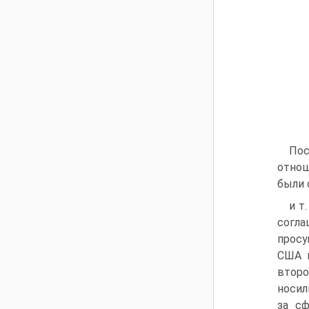
Пос
отнош
были 
и т
согл
просу
США 
второ
носил
за сф