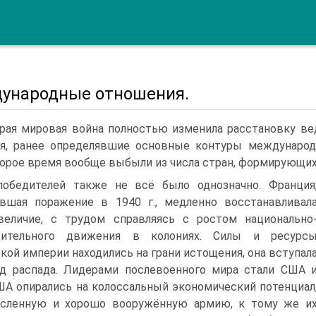
ународные отношения.
рая мировая война полностью изменила расстановку вед
я, ранее опре­делявшие основные контуры международ
орое время вообще выбыли из числа стран, формирующих
победителей также не всё было однозначно. Франция
вшая поражение в 1940 г., медленно восстанавливал
е­личие, с трудом справляясь с ростом национально
дительного движения в колониях. Силы и ресурс
кой империи находились на грани истоще­ния, она вступал
д распада. Лидерами послевоенного мира стали США 
ША опирались на колоссальный экономический потенциал
ис­ленную и хорошо вооружённую армию, к тому же и