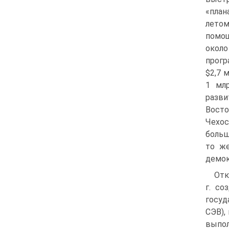
«пла
летом
помощ
окол
прогр
$2,7 
1 мл
разв
Восто
Чехос
больш
то ж
демок
Отк
г. со
госуд
СЭВ),
выпо