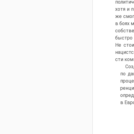
политич
хотя и 
же смог
в боях 
собстве
быстро 
Не стои
нацистс
сти ком
Соз
по да
проце
ренци
опред
в Евр