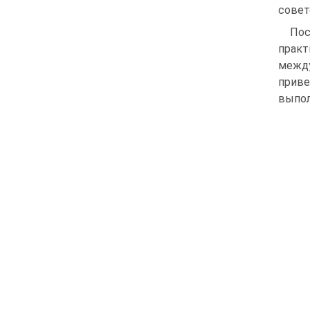
совет
Пос
практ
между
приве
выпол