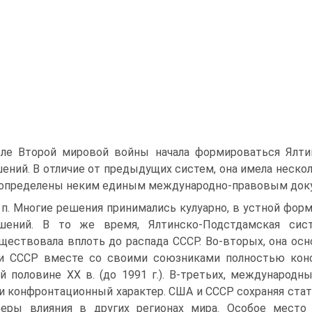
ле Второй мировой войны начала формироваться Ялти
ений. В отличие от предыдущих систем, она име­ла неско
определены неким единым международно-правовым доку
. п. Многие решения принимались кулуарно, в устной фор
ашений. В то же время, Ялтинско-Подстдамская сис
ществовала вплоть до распада СССР. Во-вторых, она ос
и СССР вместе со своими союзниками полностью конс
й половине ХХ в. (до 1991 г.). В-третьих, междунаро
и конфронтационный харак­тер. США и СССР сохраняя ста
еры влияния в других регионах мира. Особое место