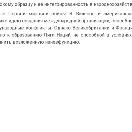
скому образцу и её интегрированность в народнохозяйст
ле Первой мировой войны В. Вильсон и американская
ике идею создания международной организации, способ
народные конфлик­ты. Однако Великобритании и Франци
ло к образованию Лиги Наций, не способной в условиях
нить возложенную нанеёфункцию.