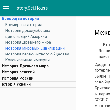
History.Sci.House
Всеобщая история
Всемирная история
История доколумбовых
Межд
цивилизаций Америки
История Древнего мира
Вто
История мировых цивилизаций
Япони
История первобытного общества
некот
Колониальные империи
Среди 
История Древнего мира
потерпе
История религий
былое в
История России
освобо
Історія України
Британс
в перио
СССР. С
многоч