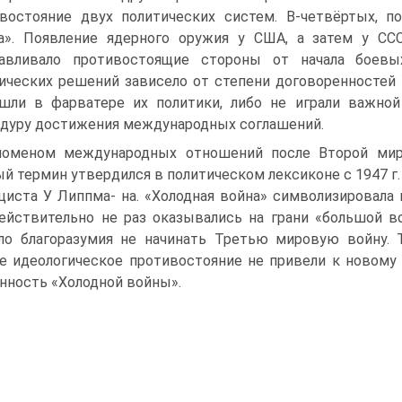
востояние двух политических систем. В-четвёртых, п
а». Появление ядерного оружия у США, а затем у С
навливало противостоящие стороны от начала боевых
ических решений зависело от степени договоренностей
шли в фарватере их политики, либо не играли важно
дуру достижения меж­дународных соглашений.
оменом международных отношений после Второй миров
й термин утвердился в политическом лексиконе с 1947 г.
циста У Липпма- на. «Холодная война» символизировал
ействительно не раз оказывались на грани «большой в
ло благоразумия не начинать Третью ми­ровую войну.
е идеологическое противостояние не привели к новому 
нность «Холодной войны».