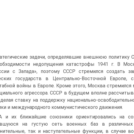
атегические задачи, определявшие внешнюю политику С
еобходимости недопущения катастрофы 1941 г. В Мос
ссии с Запада», поэтому СССР стремился создать з
еских государств в Центрально-Восточной Европе, 
абной войны в Европе. Кроме этого, Москва стремился м
циального агрессора. СССР в будущем вполне рассчитыва
 делая став­ку на поддержку национально-освободительн
ки и международного коммунистического движения.
 и их ближайшие союзники ориентировались на соз
авшуюся на густую сеть военных баз в различных 
нительные, так и наступательные функции, в случае в