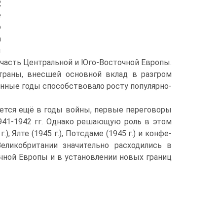
,
ё
ю
а
ы
 часть Центральной и Юго-Восточной Европы.
траны, внесшей основной вклад в разгром
нные годы способствовало росту популярно­
ется ещё в годы войны, первые переговоры
1941-1942 гг. Однако решающую роль в этом
, Ялте (1945 г.), Потсдаме (1945 г.) и конфе­
еликобритании зна­чительно расходились в
чной Европы и в установлении новых границ