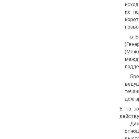
исход
их п
корот
позво
в Б
(Ген
(Меж
межд
подде
Бре
ведущ
течен
долла
В то ж
действу
Да
отно
выст