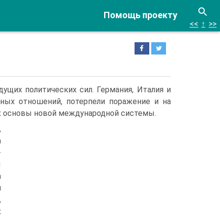
Помощь проекту
<<
↑
>>
ущих политических сил. Германия, Италия и
ных отношений, потерпели поражение и на
 основы но­вой международной системы.
,
а
-
ы
а
и
,
х