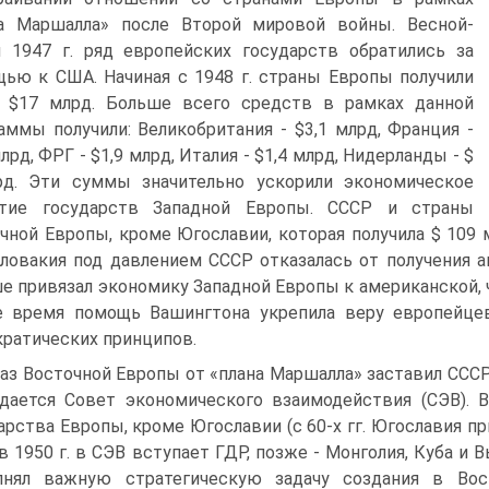
на Маршалла» после Второй мировой войны. Весной-
 1947 г. ряд европейских государств обратились за
ью к США. Начиная с 1948 г. страны Европы получили
о $17 млрд. Больше всего средств в рамках данной
аммы получили: Великобритания - $3,1 млрд, Франция -
млрд, ФРГ - $1,9 млрд, Италия - $1,4 млрд, Нидерланды - $
рд. Эти суммы значительно ускорили экономическое
итие государств Западной Европы. СССР и страны
чной Европы, кроме Югославии, которая получила $ 109 м
ловакия под давлением СССР отказалась от получения 
е привязал эко­номику Западной Европы к американской, 
е время помощь Вашингтона укрепила веру европейце
ратических принципов.
аз Восточной Европы от «плана Маршалла» заставил СССР
здается Совет экономического взаимодей­ствия (СЭВ).
арства Европы, кроме Югославии (с 60-х гг. Югославия п
 в 1950 г. в СЭВ вступает ГДР, позже - Монголия, Куба и 
лнял важную стратегическую задачу создания в Вос