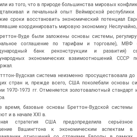
или из того, что в природе большинства мировых конфли
одталкивал и печальный опыт Веймарской республики
кие сроки восстановить эко­номический потенциал Ев
­лявшие координировать мировую экономику. Неслучайно, 
реттон-Вуде были заложены основы системы, регулиру
еральное соглашение по тарифам и торговле), МВФ
дународный банк реконструк­ции и развития) с
ународных эко­номических взаимоотношений. СССР п
ржал.
тттон-Вудская система неизменно просуществовала до 7
их стран и, прежде всего, США поколебали основы 
ии 1970-1973 гг. Отме­няется золотовалютный стандарт
ра.
е время, базовые основы Бреттон-Вудской системы
ют и в начале XXI в.
нная стратегия США предопределила серьёзное
шение Вашингтона к экономическим аспектам в
раивании отношений со странами Европы в рамках