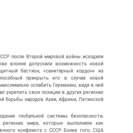
ССР после Вто­рой мировой войны исходили
кве вполне допускали возможность новой
ащитный бастион, «санитарный кордон» из
способный прикрыть его в случае новой
аксималь­но ослабить Германию, видя в ней
л укрепить свои позиции в других регионах
ой борьбы народов Азии, Африки, Латинской
дание глобальной системы безопасности,
регионах мира, которые выполняли как
оенного конфликта с СССР. Более того, США