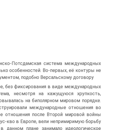
нско-Потсдамская система международных
лько особенностей. Во-первых, её контуры не
ментом, подобно Версальскому договору
ме, без фиксирова­ния в виде международных
тема, несмотря на кажущуюся хрупкость,
новывалась на биполярном мировом порядке.
труировали международ­ные отношения во
дные отношения после Второй мировой войны
тус-кво в Европе, вели непримиримую борьбу
 в данном плане занимало идеологическое