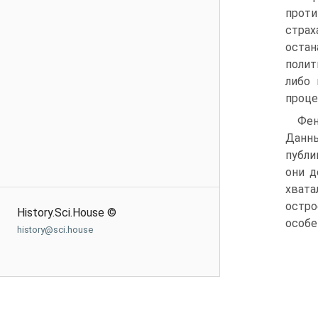
проти
страх
оста
полит
либо 
проце
Фен
Данны
публи
они д
хвата
остро
History.Sci.House ©
особе
history@sci.house