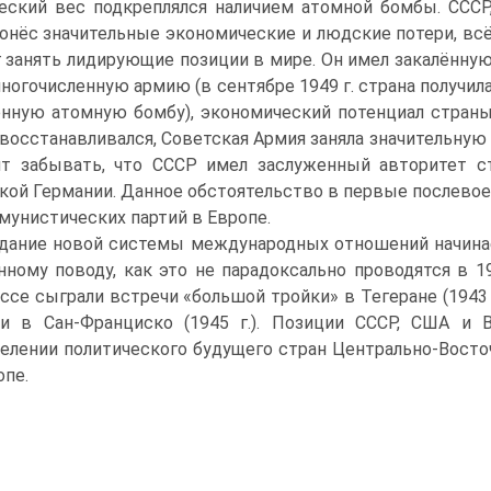
еский вес подкре­плялся наличием атомной бомбы. СССР
понёс значительные экономи­ческие и людские потери, вс
 занять лидирующие позиции в мире. Он имел закалённу
многочисленную армию (в сентябре 1949 г. страна по­лучил
нную атомную бомбу), экономический потенциал стран
восстанавливался, Советская Армия заняла значительную
т забывать, что СССР имел заслуженный авто­ритет с
кой Германии. Данное обстоятельство в первые послевое
мунистических партий в Европе.
дание новой системы международных отношений начина
нному поводу, как это не парадоксально прово­дятся в 
ссе сыграли встречи «большой тройки» в Тегеране (1943 г.)
и в Сан-Франциско (1945 г.). Позиции СССР, США и В
елении политического будущего стран Централь­но-Восто
опе.