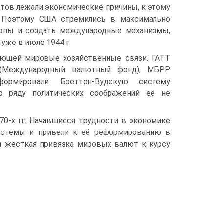
ктов лежали экономические причины, к этому
. Поэтому США стремились в максимально
ропы и создать международные механизмы,
уже в июле 1944 г.
ющей мировые хозяй­ственные связи. ГАТТ
 (Международный валютный фонд), МБРР
формировали Бреттон-Вудскую систему
о ряду политических соображений её не
0-х гг. Начав­шиеся трудности в экономике
системы и привели к её реформированию в
 и жёсткая привязка мировых валют к курсу