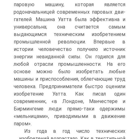
паровую машину, которая является
родоначальницей современных паровых дви­
гателей. Машина Уатта была эффективна и
универсальна; она считается самым
выдающимся техническим изобретением
промышленной революции. Впервые в
истории человечество получило источник
энергии невиданной силы. Он годил­ся для
любой отрасли промышленности. На его
основе можно было изобретать любые
машины и приспособления, облегчающие труд
человека. Предпринимате­ли быстро оценили
изобретение Уатта. Как писал один
современник, «в Лондоне, Манчестере и
Бирмингеме люди прямо-таки одержимы
«мельницами», приводи­мыми в движение
паром».
Из года в год число технических
изобретений возрастало. Как в текстильной