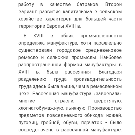
работу в качестве батраков. Второй
вариант развития капи­тализма в сельском
хозяйстве характерен для большей части
территории Европы XVIII в.
В XVIII в. облик промышленности
определяла мануфактура, хотя парал­лельно
существовали городское средневековое
ремесло и сельские промыслы. Наиболее
распространенной формой мануфактуры в
XVIII в. была рассеянная. Благодаря
разделению труда производительность
труда здесь была выше, чем в ремесленном
цехе. Рассеянная мануфактура «завоевала»
многие отрасли: шер­стяную,
хлопчатобумажную, льняную. Производство
предметов повседневного обихода: ножей,
пуговиц, гребней, обуви, перчаток - было
сосредоточено в рас­сеянной мануфактуре.