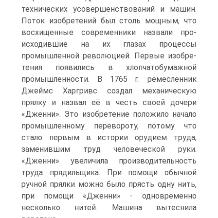
технических усовершенствований и машин.
Поток изобретений был столь мощным, что
восхищенные современники назвали про­
исходившие на их глазах процессы
промышленной революцией. Первые изобре­
тения появились в хлопчатобумажной
промышленности. В 1765 г. ремесленник
Джеймс Харгривс создал механическую
прялку и назвал её в честь своей дочери
«Дженни». Это изобретение положило начало
промышленному перевороту, по­тому что
стало первым в истории орудием труда,
заменившим труд человеческой руки.
«Дженни» увеличила производительность
труда прядильщика. При помо­щи обычной
ручной прялки можно было прясть одну нить,
при помощи «Джен­ни» - одновременно
несколько нитей. Машина вытеснила