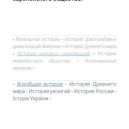
Всемирная история
История доколумбовых
-
-
цивилизаций Америки
История Древнего мира
-
История мировых цивилизаций
История
-
-
первобытного общества
Колониальные
-
империи
-
Всеобщая история
История Древнего
-
-
мира
История религий
История России
-
-
-
Історія України
-