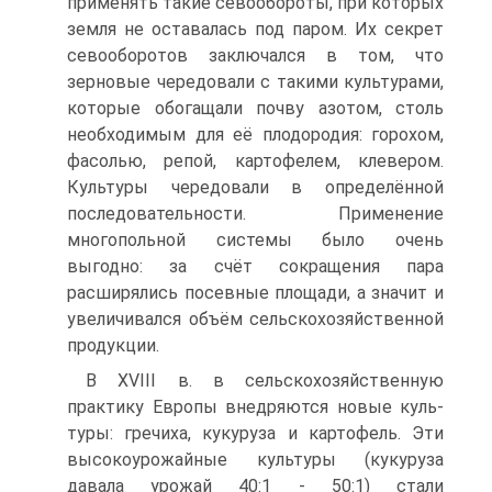
применять такие севообороты, при которых
земля не оставалась под паром. Их секрет
севооборотов заключался в том, что
зерновые чередовали с та­кими культурами,
которые обогащали почву азотом, столь
необходимым для её плодородия: горохом,
фасолью, репой, картофелем, клевером.
Культуры чередо­вали в определённой
последовательности. Применение
многопольной системы было очень
выгодно: за счёт сокращения пара
расширялись посевные площади, а значит и
увеличивался объём сельскохозяйственной
продукции.
В XVIII в. в сельскохозяйственную
практику Европы внедряются новые куль­
туры: гречиха, кукуруза и картофель. Эти
высокоурожайные культуры (кукуруза
давала урожай 40:1 - 50:1) стали