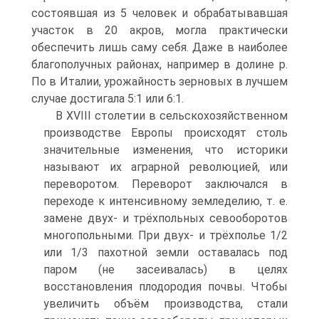
состоявшая из 5 человек и обрабатывавшая
участок в 20 акров, могла практически
обеспе­чить лишь саму себя. Даже в наиболее
благополучных районах, например в доли­не р.
По в Италии, урожайность зерновых в лучшем
случае достигала 5:1 или 6:1.
В XVIII столетии в сельскохозяйственном
производстве Европы происходят столь
значительные изменения, что историки
называют их аграрной революцией, или
переворотом. Переворот заключался в
переходе к интенсивному земледе­лию, т. е.
замене двух- и трёхпольных севооборотов
многопольными. При двух- и трёхполье 1/2
или 1/3 пахотной земли оставалась под
паром (не засеивалась) в целях
восстановления плодородия почвы. Чтобы
увеличить объём производ­ства, стали