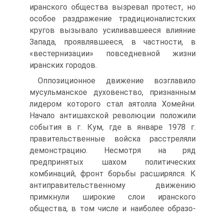
иранского общества вызревал протест, но
особое раздражение традиционалист­ских
кругов вызывало усиливавшееся влияние
Запада, проявлявшееся, в частно­сти, в
«вестернизации» повседневной жизни
иранских городов.
Оппозиционное движение возглавило
мусульманское духовенство, признан­ным
лидером которого стал аятолла Хомейни.
Начало антишахской революции положили
события в г. Кум, где в январе 1978 г.
правительственные войска рас­стреляли
демонстрацию. Несмотря на ряд
предпринятых шахом политических
комбинаций, фронт борьбы расширялся. К
антиправительственному движению
примкнули широкие слои иранского
общества, в том числе и наиболее образо­