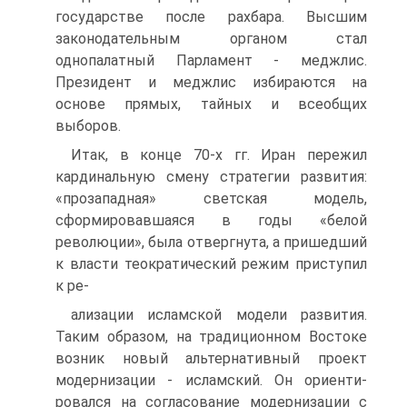
государстве после рахбара. Высшим
законодательным органом стал
однопалатный Парламент - меджлис.
Президент и меджлис изби­раются на
основе прямых, тайных и всеобщих
выборов.
Итак, в конце 70-х гг. Иран пережил
кардинальную смену стратегии развития:
«прозападная» светская модель,
сформировавшаяся в годы «белой
революции», была отвергнута, а пришедший
к власти теократический режим приступил
к ре-
ализации исламской модели развития.
Таким образом, на традиционном Востоке
возник новый альтернативный проект
модернизации - исламский. Он ориенти­
ровался на согласование модернизации с