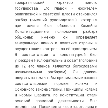
теократиче­ский характер нового
государства. Его главой - носителем
религиозной и свет­ской власти становился
рахбар (высший руководитель), которым
при жизни был объявлен Хомейни.
Конституционные полномочия рахбара
обширны: именно он определяет
генеральную линию в политике страны и
осуществляет контроль за её проведением.
В соответствии с конституцией был
учрежден Наблюдатель­ный совет (половина
из 12 его членов являются богословами,
назначаемыми рах­баром). Он должен
следить за тем, чтобы принимаемые законы
соответствовали нормам ислама и
Основного закона страны. Принципы ислама
и нормы шариата, по конституции, стали
основой правовой деятельности. Был
введён пост Прези­дента как второго лица в