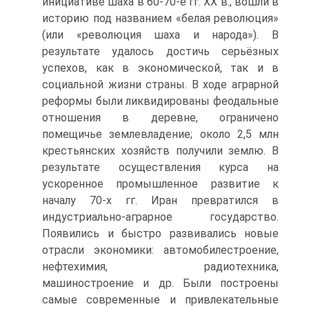
инициативе шаха в 60-70-е гг. ХХ в., вошли в
историю под названием «бе­лая революция»
(или «революция шаха и народа»). В
результате удалось достичь серьёзных
успехов, как в экономической, так и в
социальной жизни страны. В ходе аграрной
реформы были ликвидированы феодальные
отношения в дерев­не, ограничено
помещичье землевладение; около 2,5 млн
крестьянских хозяйств получили землю. В
результате осуществления курса на
ускоренное промышлен­ное развитие к
началу 70-х гг. Иран превратился в
индустриально-аграрное госу­дарство.
Появились и быстро развивались новые
отрасли экономики: автомоби­лестроение,
нефтехимия, радиотехника,
машиностроение и др. Были построены
самые современные и привлекательные