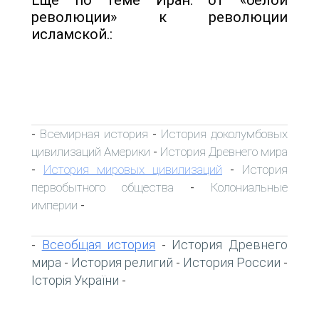
революции» к революции
исламской.:
Всемирная история
История доколумбовых
-
-
цивилизаций Америки
История Древнего мира
-
История мировых цивилизаций
История
-
-
первобытного общества
Колониальные
-
империи
-
Всеобщая история
История Древнего
-
-
мира
История религий
История России
-
-
-
Історія України
-