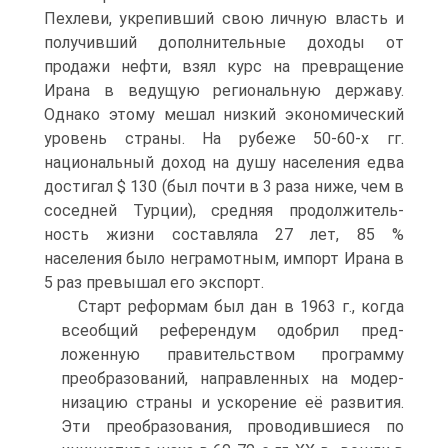
Пехлеви, укрепивший свою личную власть и
получивший дополнитель­ные доходы от
продажи нефти, взял курс на превращение
Ирана в ведущую ре­гиональную державу.
Однако этому мешал низкий экономический
уровень стра­ны. На рубеже 50-60-х гг.
национальный доход на душу населения едва
достигал $ 130 (был почти в 3 раза ниже, чем в
соседней Турции), средняя продолжитель­
ность жизни составляла 27 лет, 85 %
населения было неграмотным, импорт Ира­на в
5 раз превышал его экспорт.
Старт реформам был дан в 1963 г., когда
всеобщий референдум одобрил пред­
ложенную правительством программу
преобразований, направленных на модер­
низацию страны и ускорение её развития.
Эти преобразования, проводившиеся по