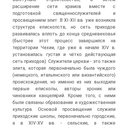
расширение сети храмов вме­сте с
подготовкой священнослужителей и
просвещением элит. В XI-XII вв. уже возникла
структура епископств, но сеть приходов
развивалась вплоть до конца средневековья
(быстрее этот процесс завершился на
территории Чехии, где уже в начале XIV в.
установилась густая и чётко действующая
сеть приходов). Служи­тели церкви - это также
элита, которая первоначально была чуждого
(немецкого, итальянского или византийского)
происхождения, но именно из них выходили
первые епископы, авторы хроник или
чиновники канцелярий. Кроме того, с ними
были связаны образование и художественная
культура. Основой просвещения служили
приходские школы, первоначально городские,
а в XIV-XV вв. - сельские, а также