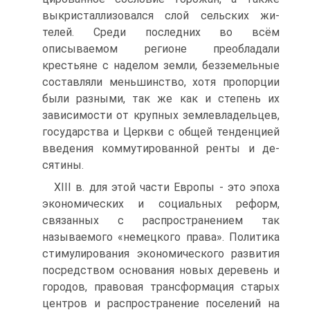
выкристаллизовался слой сельских жи­
телей. Среди последних во всём
описываемом регионе преобладали
крестьяне с наделом земли, безземельные
составляли меньшинство, хотя пропорции
были разными, так же как и степень их
зависимости от крупных землевладельцев,
го­сударства и Церкви с общей тенденцией
введения коммутированной ренты и де­
сятины.
XIII в. для этой части Европы - это эпоха
экономических и социальных ре­форм,
связанных с распространением так
называемого «немецкого права». Поли­тика
стимулирования экономического развития
посредством основания новых деревень и
городов, правовая трансформация старых
центров и распростране­ние поселений на