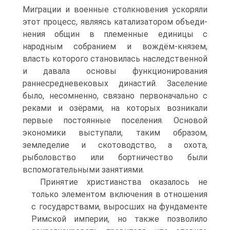
Миграции и военные столкновения ускоряли
этот процесс, являясь катализатором объеди­
нения общин в племенные единицы с
народным собранием и вождём-князем,
власть которого становилась наследственной
и давала основы функционирова­ния
раннесредневековых династий. Заселение
было, несомненно, связано перво­начально с
реками и озёрами, на которых возникали
первые постоянные поселе­ния. Основой
экономики выступали, таким образом,
земледелие и скотоводство, а охота,
рыболовство или бортничество были
вспомогательными занятиями.
Принятие христианства оказалось не
только элементом включения в отно­шения
с государствами, выросших на фундаменте
Римской империи, но также позволило