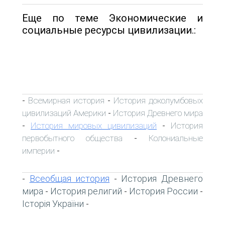
Еще по теме Экономические и
социальные ресурсы цивилизации.:
Всемирная история
История доколумбовых
-
-
цивилизаций Америки
История Древнего мира
-
История мировых цивилизаций
История
-
-
первобытного общества
Колониальные
-
империи
-
Всеобщая история
История Древнего
-
-
мира
История религий
История России
-
-
-
Історія України
-