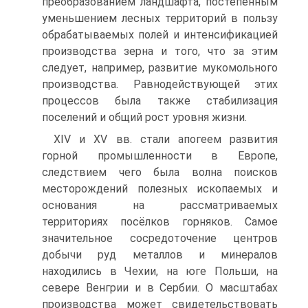
преобразованием ландшафта, постепенным
уменьшением лесных территорий в пользу
обрабатываемых полей и интенсификацией
производства зерна и того, что за этим
следует, например, развитие мукомольного
производ­ства. Равнодействующей этих
процессов была также стабилизация
поселений и общий рост уровня жизни.
XIV и XV вв. стали апогеем развития
горной промышленности в Европе,
следствием чего была волна поисков
месторождений полезных ископаемых и
основания на рассматриваемых
территориях посёлков горняков. Самое
значи­тельное сосредоточение центров
добычи руд металлов и минералов
находились в Чехии, на юге Польши, на
севере Венгрии и в Сербии. О масштабах
производ­ства может свидетельствовать