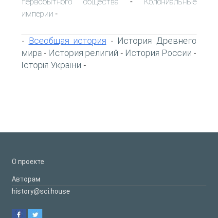
первобытного общества
Колониальные
-
империи
-
Всеобщая история
История Древнего
-
-
мира
История религий
История России
-
-
-
Історія України
-
О проекте
Авторам
history@sci.house