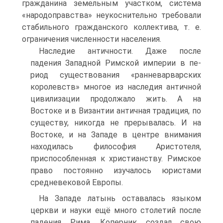
гражданина земельным участком, система
«народоправства» неукоснительно требовали
ста­бильного гражданского коллектива, т. е.
ограничения численности населения.
Наследие античности. Даже после
падения Западной Римской империи в пе­
риод существования «ранневарварских
королевств» многое из наследия антич­ной
цивилизации продолжало жить. А на
Востоке и в Византии античная тра­диция, по
существу, никогда не прерывалась. И на
Востоке, и на Западе в центре внимания
находилась философия Аристотеля,
приспособленная к христианству. Римское
право постоянно изучалось юристами
средневековой Европы.
На Западе латынь оставалась языком
церкви и науки ещё много столетий по­сле
падения Рима. Коперник создал свою