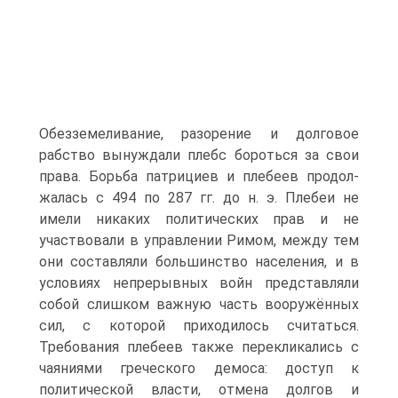
Обезземеливание, разорение и долговое
рабство вынуждали плебс бороться за свои
права. Борьба патрициев и плебеев продол­
жалась с 494 по 287 гг. до н. э. Плебеи не
имели никаких политических прав и не
участвовали в управлении Римом, между тем
они составляли большинство на­селения, и в
условиях непрерывных войн представляли
собой слишком важную часть вооружённых
сил, с которой приходилось считаться.
Требования плебеев также перекликались с
чаяниями греческого демоса: доступ к
политической вла­сти, отмена долгов и