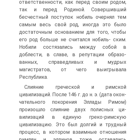
ответственности, как перед своим родом,
так и перед Родиной. Совершивший
бесчестный поступок нобиль очернял тем
самым весь свой род, иногда это было
достаточным основанием для того, чтобы
его род больше не считался нобиль- ским.
Нобили состязались между собой в
доблести, в славе, в репутации образо­
ванных, справедливых и мудрых
магистратов, от чего выигрывала
Республика.
Слияние греческой и римской
цивилизаций. После 146 г. до н. э. (дата окон­
чательного покорения Эллады Римом)
произошло слияние двух полисных ци­
вилизаций в единую греко-римскую
цивилизацию. Это был долгий и трудный
процесс, в котором взаимные отношения
римлян и эллинов тоже оставались