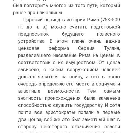
был повторить многое из того пути, который
ранее прошли эллины.
Царский период в истории Рима (753-509
гг. до н. э.) можно считать подго­товкой
предпосылок будущего полисного
устройства. В этом плане очень важна
цензовая реформа Сервия Туллия,
разделившего население Рима на цензы в
со­ответствии с их имуществом. От ценза
зависело, с каким вооружением человек
должен являться на войну, а это в свою
очередь определяло его место в социуме и
властные возможности. Тем самым
знатность происхождения была заменена
способностью служить государству. И хотя
почти все аристократы попали в пер­вые
два ценза, всё же это был заметный шаг в
сторону некоторого ограничения власти