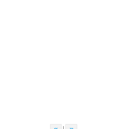
|
<<
>>