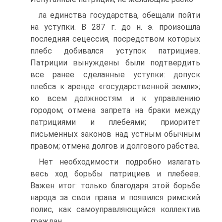
ла единства государства, обещали пойти
на уступки. В 287 г. до н. э. произошла
последняя сецессия, посредством которых
плебс добивался уступок патрициев.
Патриции вынуждены были подтвердить
все ранее сделанные уступки: допуск
плебса к аренде «государственной земли»;
ко всем должностям и к управлению
городом; отмена запрета на браки между
патрициями и плебеями; приоритет
письменных законов над устным обычным
правом; отмена долгов и долгового рабства.
Нет необходимости подробно излагать
весь ход борьбы патрициев и плебеев.
Важен итог: только благодаря этой борьбе
народа за свои права и появился рим­ский
полис, как самоуправляющийся коллектив
граждан.