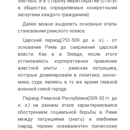
знатных, и в сторону меритократии (статус
в обществе, определяемые конкретными
заслугами каждого гражданина).
Далее можно выделить основные этапы
становления римского полиса.
Царский период(753-509 до н. э.) - от
основания Рима до свержения цар­ской
власти. Как и в Элладе, после этого
установилось корпоративное правление
властной элиты - римских патрициев,
которые доминировали в политике, эконо­
мике, суде, являясь в то же время главной
военной силой города.
Период Римской Республики(509-30 гг. до
н. э.) на раннем этапе характери­зовался
обострением социальной борьбы в Риме
между патрициями (знать) и плебеями
(народ, термин эквивалентен греческому