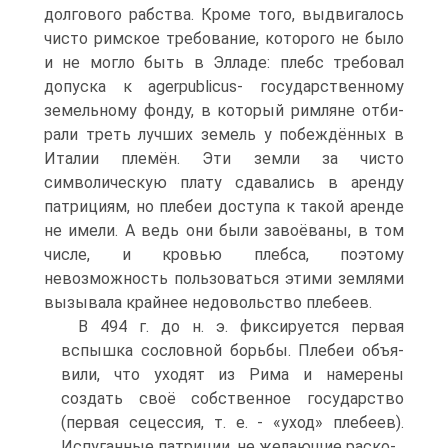
долгового рабства. Кроме того, выдвигалось
чисто римское требование, которого не было
и не могло быть в Элладе: плебс требовал
допуска к agerpublicus- государственному
земельному фонду, в который римляне отби­
рали треть лучших земель у побеждённых в
Италии племён. Эти земли за чисто
символическую плату сдавались в аренду
патрициям, но плебеи доступа к такой аренде
не имели. А ведь они были завоёваны, в том
числе, и кровью плебса, поэ­тому
невозможность пользоваться этими землями
вызывала крайнее недоволь­ство плебеев.
В 494 г. до н. э. фиксируется первая
вспышка сословной борьбы. Плебеи объя­
вили, что уходят из Рима и намерены
создать своё собственное государство
(пер­вая сецессия, т. е. - «уход» плебеев).
Испуганные патриции, не желающие раско-