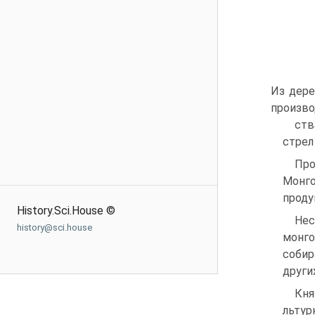
Из дере
произво
ств
стрел
Про
Монго
проду
History.Sci.House ©
Нес
history@sci.house
монг
собир
други
Кня
льтур