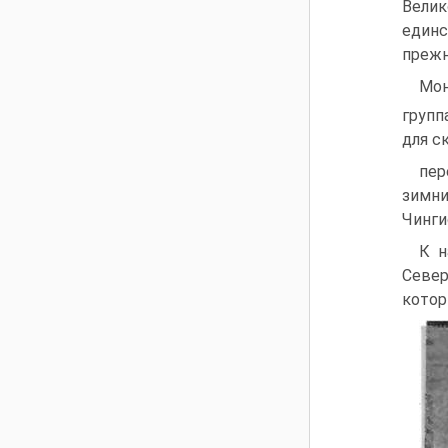
Вели
един
прежн
Мон
групп
для с
пер
зимни
Чинги
К н
Север
котор