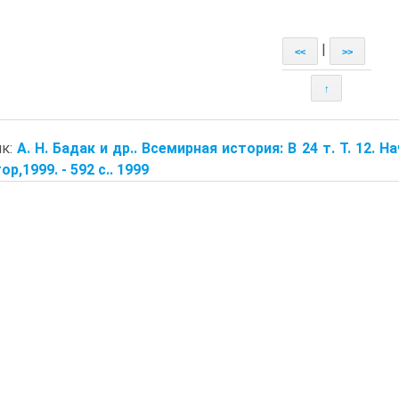
|
<<
>>
↑
ик:
А. Н. Бадак и др.. Всемирная история: В 24 т. Т. 12. 
р,1999. - 592 с.. 1999