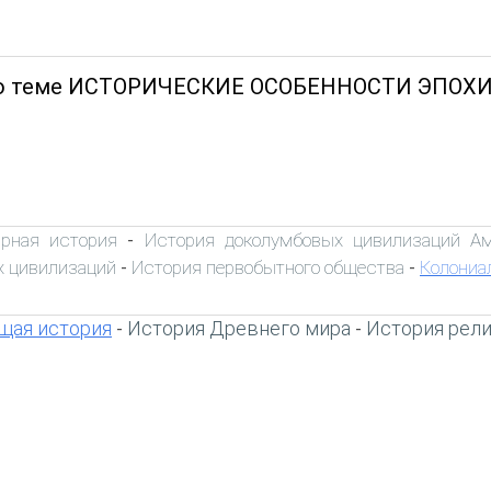
о теме ИСТОРИЧЕСКИЕ ОСОБЕННОСТИ ЭПОХИ
рная история
История доколумбовых цивилизаций А
-
 цивилизаций
История первобытного общества
Колониа
-
-
щая история
История Древнего мира
История рел
-
-