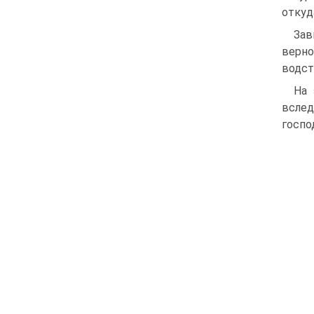
откуд
Зав
верно
водст
На 
вслед
госпо