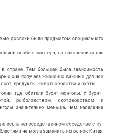
е­вые доспехи были предметом специального
жались особые мастера, но наконечники для
и в стране. Тем большей была зависимость
орых она получала жизненно важные для нее
 скот, продукты животноводства и охоты.
лии, где обитали бурят-монголы. У бурят-
­той, рыболовством, скотоводством и
нголы зна­чительно меньше, чем население
дились в непосредственном соседстве с ку­
областями не могла заменить им рынок Китая,