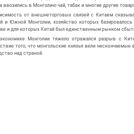
а ввозились в Монголию чай, табак и многие другие тов
исимость от внешнеторговых связей с Китаем сказыва
й и Южной Монголии, хозяйство которых бази­ровалось
ве и для которых Китай был единственным рын­ком сбыт
экономике Монголии тяжело отражался раз­рыв с Кита
ствие того, что монгольские князья вели нескон­чаемые
дство над страной.