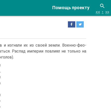
Помощь проекту
<<
↑
>>
 и изгнали их из своей земли. Военно-фео­
аться. Распад империи повлиял не только на
голов).
и
,
и
а
й
о
о