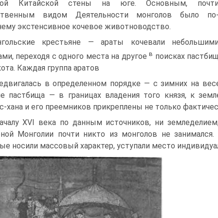
кой Китайской сте­ны на юге. Основным, почт
ственным видом Деятельности монголов было по
ему экстенсив­ное кочевое животноводство.
гольские крестьяне — араты кочевали неболь­шим
в
ами, переходя с одного места на другое
поисках пастби
кота. Каждая группа аратов
едвигалась в определенном порядке — с зимних на весе
е пастбища — в границах владения того князя, к зем
с-хана и его преемников прикреплены не только фактичес
ачалу XVI века по данным источников, ни земледелие
ной Монголии почти никто из монголов не занимался. 
ые носили массовый характер, уступали мес­то индивиду