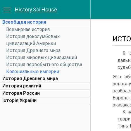
History.Sci.House
Всеобщая история
Всемирная история
История доколумбовых
ИСТО
цивилизаций Америки
История Древнего мира
В 1
История мировых цивилизаций
дальн
История первобытного общества
судьб
Колониальные империи
Это об
История Древнего мира
основн
История религий
разбрас
История России
Европы.
Історія України
оказала
К н
терри
Тянь-