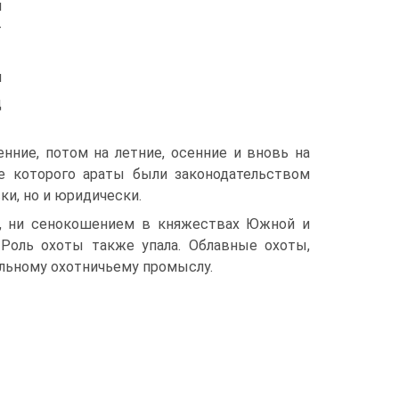
и
-
и
щ
нние, потом на летние, осенние и вновь на
ле которого араты были законодательством
ки, но и юридически.
м, ни сенокошением в княжествах Южной и
Роль охоты также упала. Облавные охо­ты,
альному охотничьему промыслу.