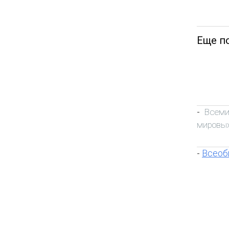
Еще п
Всеми
-
мировых
Всеоб
-