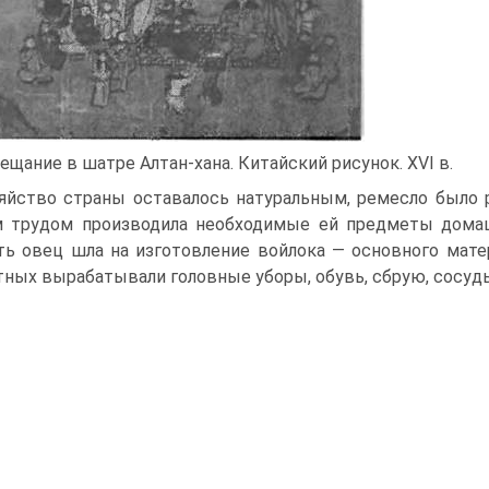
ещание в шатре Алтан-хана. Китайский рисунок. XVI в.
яйство страны оставалось натуральным, ре­месло было р
 трудом производила необходимые ей предметы домашн
ь овец шла на изготовление войлока — основного мате
ных вырабатывали головные уборы, обувь, сбрую, сосуды