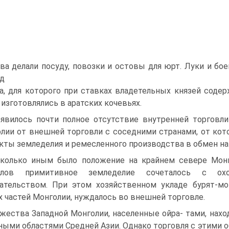
ва делали посуду, повозки и остовы для юрт. Луки и бо
д­
а, для которого при ставках владетельных князей содер
 изготовлялись в аратских кочевьях.
явилось почти полное отсутствие внутренней торговл
лии от внешней торговли с соседними страна­ми, от кот
кты земледелия и ремесленного производ­ства в обмен на
колько иным было положение на крайнем севе­ре Монго
олов примитивное земледелие сочеталось с охо
ательством. При этом хозяйственном укладе бурят-мо
х частей Мон­голии, нуждалось во внешней торговле.
жества Западной Монголии, населенные ойра- тами, нахо
ными областями Средней Азии. Однако торгов­ля с этими 