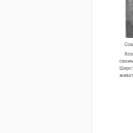
Сов
Хоз
своим
Шерст
живот