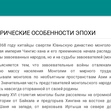
РИЧЕСКИЕ ОСОБЕННОСТИ ЭПОХИ
368 году китайцы свергли Юаньскую династию монголов
ая империя Чингис-хана и его преемников нача­ла распад
ы завоеванных народов, но и на судьбы заво­евателей (мон
ъясняется тем, что завое­вательные войны отвлекал
ую массу населе­ния Монголии от мирного труда
ывали монго­лов по необъятным пространствам Азии 
 Значительная часть представителей монгольского на­род
сь навсегда оторванной от своей родины.
ачалу XVI столетия монголы были расселены на огромно
тории от Байкала и предгорьев Хингана на востоке д
Шаня на западе, от вер­ховьев Иртыша на севере д