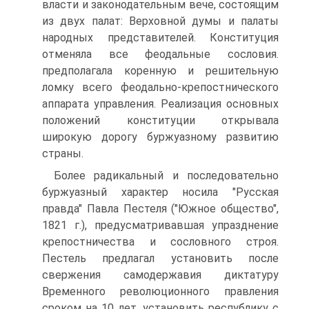
власти и законодательным вече, состоящим
из двух палат: Верховной думы и палаты
народных представителей. Конституция
отменяла все феодальные сословия.
предполагала коренную и решительную
ломку всего феодально-крепостнического
аппарата управления. Реализация основных
положений конституции открывала
широкую дорогу буржуазному развитию
страны.
Более радикальный и последовательно
буржуазный характер носила "Русская
правда" Павла Пестеля ("Южное общество",
1821 г.), предусматривавшая упразднение
крепостничества и сословного строя.
Пестель предлагал установить после
свержения самодержавия диктатуру
Временного революционного правления
сроком на 10 лет, установить республику с