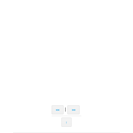
|
<<
>>
↑