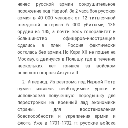
нанес русской армии сокрушительное
поражение под Нарвой. За 2 часа боя русская
армия в 40 000 человек от 12-титысячной
шведской потеряла 6 000 убитыми, 135
орудий из 145, а почти весь генералитет и
большинство офицеров-иностранцев
сдались в плен. Рос­сия фактически
осталась без армии. Но Карл XII не пошел на
Москву, а двинулся в Польшу, где в течение
нескольких лет гонялся за войском
польского короля Августа II.
2- й период. Из разгрома под Нарвой Петр
сумел из­влечь необходимые уроки и
использовал полученную пе­редышку для
перестройки на военный лад экономики
стра­ны, для восстановления
боеспособности и укрепления ар­мии и
флота. Уже в 1701-1702 гг. русские войска