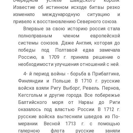
очередном успехе шведского короля.
Известие об истин­ном исходе битвы резко
изменило международную ситуа­цию и
привело к восстановлению Северного союза.
Впервые за свою историю россия стала
полноправ­ным членом европейской
системы союзов. Даже Англия, которая до
победы под Полтавой едва замечала
Россию, в 1709 г. приняла решение о
необходимости улучшения от­ношений с ней.
4- й период войны - борьба в Прибалтике,
Финляндии и Польше. В 1710 г. русские
войска взяли Ригу Выборг, Ревель. Пернов,
Кегсгольм и другие города. Все побережье
Балтийского моря от Нарвы до Риги
оказалось под властью России. В 1712 г.
русские войска вытеснили шведов из По­
мерании. Весной 1713 г. с помощью
галерною флота рус­ские заняли