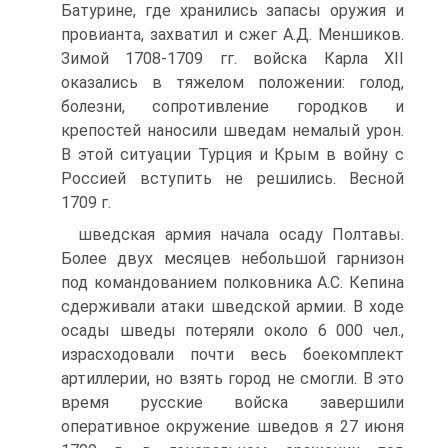
Батурине, где хранились запасы оружия и
прови­анта, захватил и сжег А.Д. Меншиков.
Зимой 1708-1709 гг. войска Карла XII
оказались в тяжелом положении: голод,
болезни, сопротивление городков и
крепостей наносили шведам немалый урон.
В этой ситуации Турция и Крым в войну с
Россией вступить не решились. Весной
1709 г.
шведская армия начала осаду Полтавы.
Более двух месяцев небольшой гарнизон
под командованием полковника А.С. Кепина
сдерживали атаки шведской армии. В ходе
осады шведы потеряли около 6 000 чел.,
израсходовали почти весь боекомплект
артиллерии, но взять город не смогли. В это
время русские войска завершили
оперативное окруже­ние шведов я 27 июня