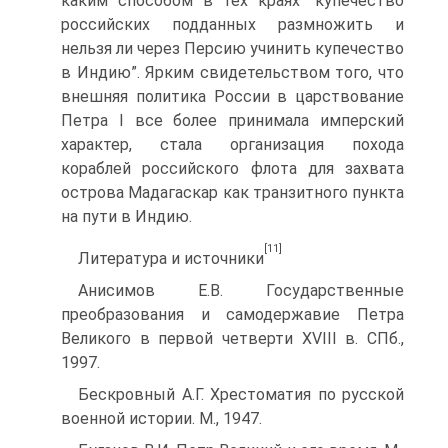
каким способом в тех краях “купечество
российских подданных размножить и
нельзя ли через Персию учинить купечество
в Индию”. Ярким свидетельством того, что
внешняя политика России в царствование
Петра I все более принимала имперский
характер, стала организация по­хода
кораблей российского флота для захвата
острова Ма­дагаскар как транзитного пункта
на пути в Индию.
[11]
Литература и источники
Анисимов Е.В. Государственные
преобразования и самодер­жавие Петра
Великого в первой четверти XVIII в. СПб.,
1997.
Бескровный А.Г. Хрестоматия по русской
военной истории. М., 1947.