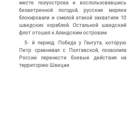
месте по­луострова и воспользовавшись
безветренной погодой, рус­ские моряки
блокировали и смелой атакой захватили 10
шведских кораблей. Остальной шведский
флот отошел к Аландским островам.
5- й период. Победа у Гангута, которую
Петр сравни­вал с Полтавской, позволила
России перенести боевые дей­ствия на
территорию Швеции.