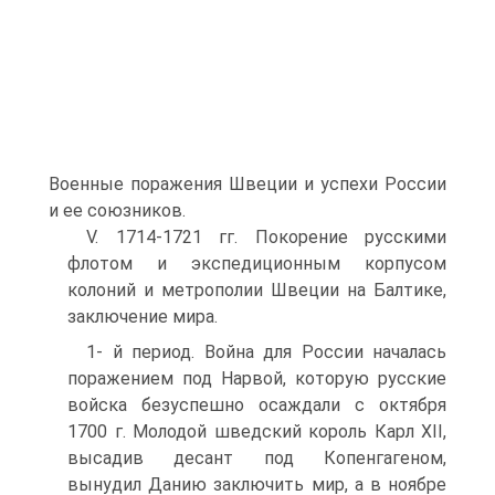
Военные поражения Швеции и успехи России
и ее союзников.
V. 1714-1721 гг. Покорение русскими
флотом и экспе­диционным корпусом
колоний и метрополии Швеции на Балтике,
заключение мира.
1- й период. Война для России началась
поражением под Нарвой, которую русские
войска безуспешно осаждали с октября
1700 г. Молодой шведский король Карл XII,
вы­садив десант под Копенгагеном,
вынудил Данию заклю­чить мир, а в ноябре