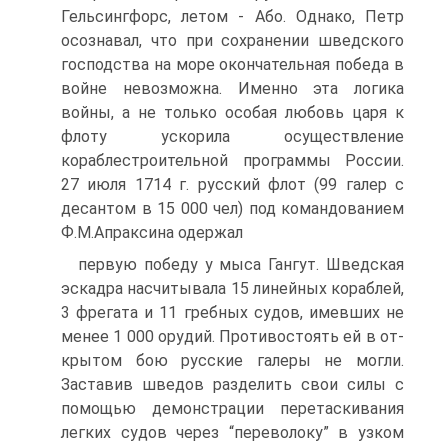
Гельсингфорс, летом - Або. Однако, Петр
осо­знавал, что при сохранении шведского
господства на море окончательная победа в
войне невозможна. Именно эта ло­гика
войны, а не только особая любовь царя к
флоту уско­рила осуществление
кораблестроительной программы Рос­сии.
27 июля 1714 г. русский флот (99 галер с
десантом в 15 000 чел) под командованием
Ф.М.Апраксина одержал
первую победу у мыса Гангут. Шведская
эскадра насчиты­вала 15 линейных кораблей,
3 фрегата и 11 гребных судов, имевших не
менее 1 000 орудий. Противостоять ей в от­
крытом бою русские галеры не могли.
Заставив шведов разделить свои силы с
помощью демонстрации перетаски­вания
легких судов через “переволоку” в узком