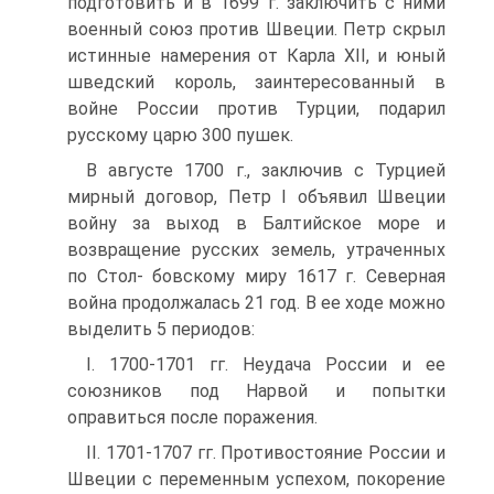
подготовить и в 1699 г. за­ключить с ними
военный союз против Швеции. Петр скрыл
истинные намерения от Карла XII, и юный
шведский ко­роль, заинтересованный в
войне России против Турции, подарил
русскому царю 300 пушек.
В августе 1700 г., заключив с Турцией
мирный дого­вор, Петр I объявил Швеции
войну за выход в Балтийское море и
возвращение русских земель, утраченных
по Стол- бовскому миру 1617 г. Северная
война продолжалась 21 год. В ее ходе можно
выделить 5 периодов:
I. 1700-1701 гг. Неудача России и ее
союзников под Нарвой и попытки
оправиться после поражения.
II. 1701-1707 гг. Противостояние России и
Швеции с переменным успехом, покорение