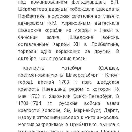
под ко­мандованием фельдмаршала Б.П.
Шереметева дважды по­беждали шведов в
Прибалтике, а русская флотилия во гла­ве с
адмиралом Ф.М. Апраксиным вытеснила
шведские корабли из Ижоры и Невы в
Финский залив. Шведские войска,
оставленные Карпом XII в Прибалтике,
терпели одно поражение за другим. В
октябре 1702 г. русские взяли
крепость Нотебург (Орешек,
преименованную в Шлиссель­бург - Ключ-
город), весной 1703 г. пала шведская
крепость Ниеншанц, рядом с которой 16
мая 1703 г. заложили Санкт-Петербург. В
1703-1704 гг. русские войска взяли
крепости Копорье, Ям, Мариенбург, Дерпт,
Нарву и оттес­нили шведов к Риге и Ревелю.
Россия закрепилась в При­балтике, вышла к
Балтийскому морю и предложила Шве­ции