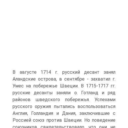
В августе 1714 г. русский десант занял
Аландские острова, в сентябре - захватил г.
Умес на побережье Швеции. В 1715-1717 гг.
русские де­санты заняли о. Готланд и ряд
районов шведского побере­жья. Успехами
русского оружия пытались воспользоваться
Англия, Голландия и Дания, заключившие с
Россией союз против Швеции. Но поведение
союзников свидетельство­вало, что они не