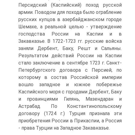
Персидский (Каспийский) поход русской
армии. Поводом для похода было ограбление
рус­ских купцов в азербайджанском городе
Шемахе, а реальной целью - утверждение
господства России на Каспии и в
Закавказье. В 1722-1723 гг. русские войска
заняли Дер­бент, Баку, Решт и Сальяны.
Результатом действий России на Каспии
стало заключение в сентябре 1723 г. Санкт-
Петербургского договора с Персией, по
которому в состав Российской империи
вошло западное и южное побережье
Каспийского моря с городами Дербент, Баку
и провинция­ми Гилянь, Мазендаран и
Астрабад. По Константинополь­скому
договору (1724 г.) Турция признала эти
приобрете­ния России в Прикаспии, а Россия
- права Турции на За­падное Закавказье.