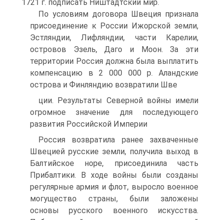
1721 г. подписать Ништадтский мир.
По условиям договора Швеция признала
присоедине­ние к России Ижорской земли,
Эстляндии, Лифляндии, ча­сти Карелии,
островов Эзель, Даго и Моон. За эти
террито­рии Россия должна была выплатить
компенсацию в 2 000 000 р. Аландские
острова и Финляндию возвратили Шве­
ции. Результаты Северной войны имели
огромное значе­ние для последующего
развития Российской Империи
Россия возвратила ранее захваченные
Швецией рус­ские земли, получила выход в
Балтийское норе, присоеди­нила часть
Прибалтики. В ходе войны были созданы
регу­лярные армия и флот, выросло военное
могущество стра­ны, были заложены
основы русского военного искусства.