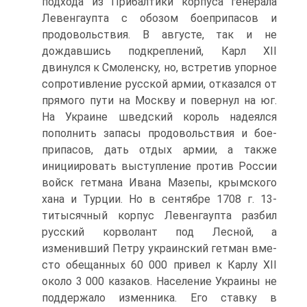
подхода из Прибалтики корпуса генерала
Левенгаупта с обозом боеприпасов и
продовольствия. В августе, так и не
дождавшись подкреп­лений, Карл XII
двинулся к Смоленску, но, встретив упор­ное
сопротивление русской армии, отказался от
прямого пути на Москву и повернул на юг.
На Украине шведский король надеялся
пополнить запасы продовольствия и бое­
припасов, дать отдых армии, а также
инициировать вы­ступление против России
войск гетмана Ивана Мазепы, крымского
хана и Турции. Но в сентябре 1708 г. 13-
титысячный корпус Левенгаупта разбил
русский корволант под Лесной, а
изменивший Петру украинский гетман вме­
сто обещанных 60 000 привел к Карлу XII
около 3 000 ка­заков. Население Украины не
поддержало изменника. Его ставку в