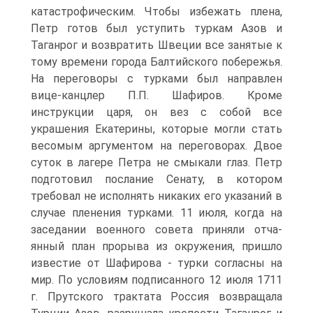
катастрофиче­ским. Чтобы избежать плена,
Петр готов был уступить тур­кам Азов и
Таганрог и возвратить Швеции все занятые к
тому времени города Балтийского побережья.
На перегово­ры с турками был направлен
вице-канцлер П.П. Шафиров. Кроме
инструкции царя, он вез с собой все
украшения Ека­терины, которые могли стать
весомым аргументом на пере­говорах. Двое
суток в лагере Петра не смыкали глаз. Петр
подготовил послание Сенату, в котором
требовал не ис­полнять никаких его указаний в
случае пленения турками. 11 июля, когда на
заседании военного совета приняли отча­
янный план прорыва из окружения, пришло
известие от Шафирова - турки согласны на
мир. По условиям подпи­санного 12 июля 1711
г. Прутского трактата Россия воз­вращала