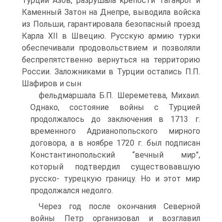
Турции Азов, разрушала крепости Таганрог и
Ка­менный Затон на Днепре, выводила войска
из Польши, га­рантировала безопасный проезд
Карла XII в Швецию. Рус­скую армию турки
обеспечивали продовольствием и поз­воляли
беспрепятственно вернуться на территорию
России. Заложниками в Турции остались П.П.
Шафиров и сын
фельдмаршала Б.П. Шереметева, Михаил.
Однако, состоя­ние войны с Турцией
продолжалось до заключения в 1713 г.
временного Адрианопопьского мирного
договора, а в ноябре 1720 г. был подписан
Константинопольский “веч­ный мир”,
который подтвердил существовавшую
русско- турецкую границу. Но и этот мир
продолжался недолго.
Через год после окончания Северной
войны Петр ор­ганизовал и возглавил