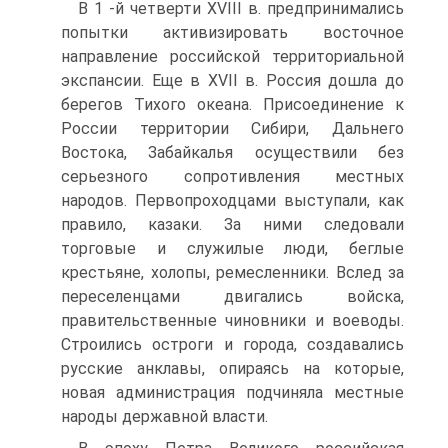
В 1 -й четверти XVIII в. предпринимались
попытки ак­тивизировать восточное
направление российской террито­риальной
экспансии. Еще в XVII в. Россия дошла до
бере­гов Тихого океана. Присоединение к
России территории Сибири, Дальнего
Востока, Забайкалья осуществили без
серьезного сопротивления местных
народов. Первопро­ходцами выступали, как
правило, казаки. За ними следова­ли
торговые и служилые люди, беглые
крестьяне, холопы, ремесленники. Вслед за
переселенцами двигались войска,
правительственные чиновники и воеводы.
Строились остроги и города, создавались
русские анклавы, опираясь на которые,
новая администрация подчиняла местные
народы державной власти.