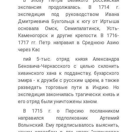
В эпоху Петра Великого российская
экспансия про­должалась. В 1714 г.
экспедиция под руководством Ивана
Дмитриевича Бухгольца к югу от Иртыша
основала Омск, Семипалатинск, Усть-
Каменогорск и другие крепости. В 1716-
1717 гг. Петр направил в Среднюю Азию
через Кас­
пий 5-тыс. отряд князя Александра
Бековича-Черкасского с целью склонить
хивинского хана к подданству, бухарского
эмира - к дружбе с русским царем, а также
разведать тор­говые пути в Индию. Но
экспедиция закончилась трагиче­ски: князь и
его отряд были уничтожены ханом.
В 1715 г. о Персию посланником
направился подпол­ковник Артемий
Волынский. Ему предписывалось выяс­нить,