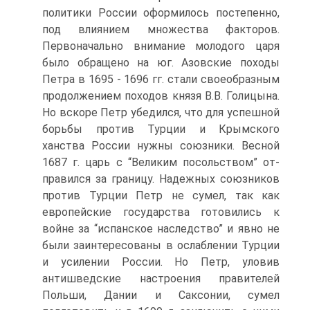
политики Рос­сии оформилось постепенно,
под влиянием множества факторов.
Первоначально внимание молодого царя
было обращено на юг. Азовские походы
Петра в 1695 - 1696 гг. стали своеобразным
продолжением походов князя В.В. Го­лицына.
Но вскоре Петр убедился, что для успешной
борь­бы против Турции и Крымского
ханства России нужны со­юзники. Весной
1687 г. царь с “Великим посольством” от­
правился за границу. Надежных союзников
против Турции Петр не сумел, так как
европейские государства готовились к
войне за “испанское наследство” и явно не
были заинте­ресованы в ослаблении Турции
и усилении России. Но Петр, уловив
антишведские настроения правителей
Поль­ши, Дании и Саксонии, сумел