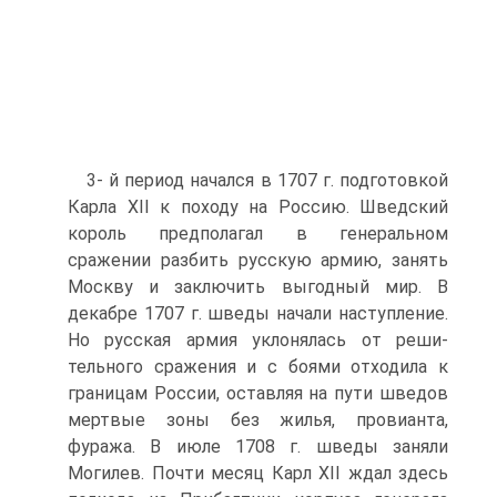
3- й период начался в 1707 г. подготовкой
Карла XII к походу на Россию. Шведский
король предполагал в гене­ральном
сражении разбить русскую армию, занять
Москву и заключить выгодный мир. В
декабре 1707 г. шведы нача­ли наступление.
Но русская армия уклонялась от реши­
тельного сражения и с боями отходила к
границам России, оставляя на пути шведов
мертвые зоны без жилья, прови­анта,
фуража. В июле 1708 г. шведы заняли
Могилев. По­чти месяц Карл XII ждал здесь