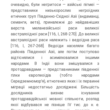
очевидно, були негритоси — азійські пігмеї —
представники низь­корослих негроїдних
етнічних груп Південно-Східної Азії (андаманці,
семанги, аета), приналежні до найдавніших
верств меланезійської раси великої
австралоїд­ної раси [116, I, 268-270]. До великої
австралоїдної раси належить і ведоїдна раса
[116, I, 267-268]. Ведоїди населяли багато
районів Південної Азії, але потім пос­тупово
відтіснялися і асимілювалися іншими
народами. В Індії вони змішувалися з
протодравідами — представниками південної
гілки європеоїдів (тобто народами
Середземномор'я), етногенез яких і їх первинні
міграції недостатньо досліджені. Більшість
дослідників визнає існування
протодравідійської мовної спільноти, роз­пад
якої відбувався не пізніше IV тис. до н. е.