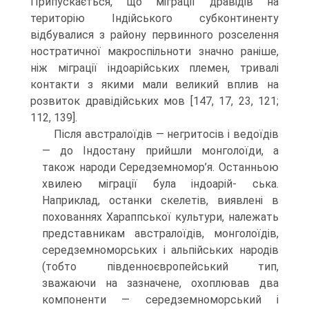
Припускається, що міграції дравідів на
територію Індійського субконтиненту
відбувалися з району первинного розсе­лення
ностратичної макроспільноти значно раніше,
ніж міграції індоарійських племен, тривалі
контакти з якими мали великий вплив на
розвиток дравідійських мов [147, 17, 23, 121;
112, 139].
Після австралоїдів — негритосів і ведоїдів
— до Індостану прийшли монго­лоїди, а
також народи Середземномор’я. Останньою
хвилею міграції була індоарій- ська.
Наприклад, останки скелетів, виявлені в
похованнях Хараппської культу­ри, належать
представникам австралоїдів, монголоїдів,
середземноморських і альпійських народів
(тобто південноєвропейський тип,
зважаючи на зазначе­не, охоплював два
компоненти — середземноморський і