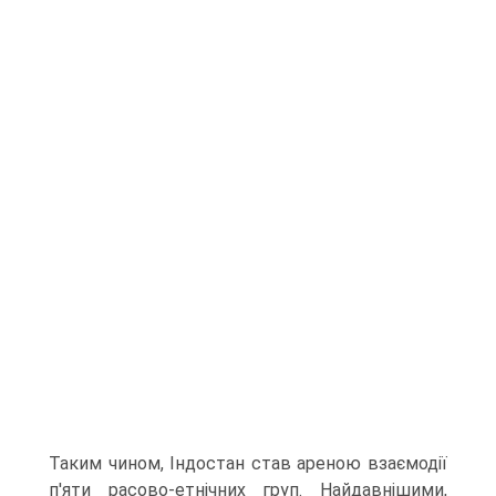
Таким чином, Індостан став ареною взаємодії
п'яти расово-етнічних груп. Найдавнішими,