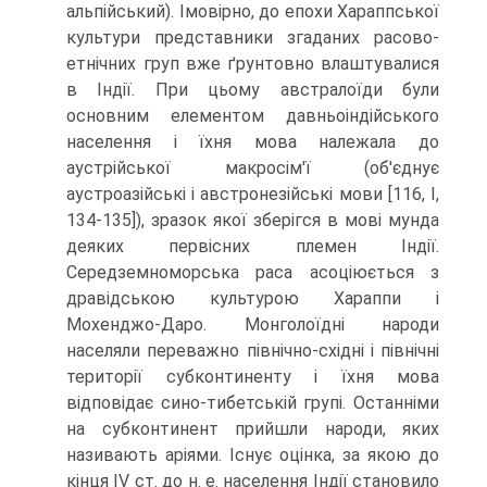
альпійський). Імовірно, до епохи Хараппської
культури представники згаданих расово-
етнічних груп вже ґрунтовно влаштувалися
в Індії. При цьому австралоїди були
основним елементом давньоіндійського
населення і їхня мова належала до
аустрійської макросім'ї (об'єднує
аустроазійські і австронезійські мови [116, I,
134-135]), зразок якої зберігся в мові мунда
деяких первісних племен Індії.
Середземноморська раса асо­ціюється з
дравідською культурою Хараппи і
Мохенджо-Даро. Монголоїдні народи
населяли переважно північно-східні і північні
території субконтиненту і їхня мова
відповідає сино-тибетській групі. Останніми
на субконтинент прийшли на­роди, яких
називають аріями. Існує оцінка, за якою до
кінця IV ст. до н. е. насе­лення Індії становило