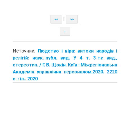
|
<<
>>
↑
Источник:
Людство і віра: витоки народів і
релігій: наук.-публ. вид. У 4 т. 3-тє вид.,
стереотип. / Г. В. Щокін. Київ : Міжрегіональна
Академія управління персоналом,2020. 2220
с. : іл.. 2020