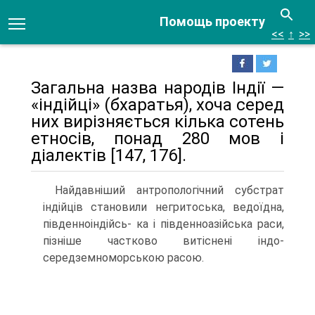
Помощь проекту
<<
↑
>>
Загальна назва народів Індії —
«індійці» (бхаратья), хоча серед
них вирізняється кілька сотень
етносів, понад 280 мов і
діалектів [147, 176].
Найдавніший антро­пологічний субстрат
індійців становили негритоська, ведоїдна,
південноіндійсь- ка і південноазійська раси,
пізніше частково витіснені індо-
середземноморською расою.