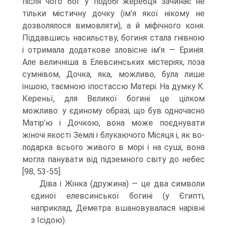
після чого бог у подобі жеребця зачинає не
тільки містичну дочку (ім’я якої нікому не
дозволялося вимовляти), а й міфічного коня.
Піддавшись насильству, богиня стала гнівною
і отримала додаткове зловісне ім’я — Еринія.
Але величніша в Елевсинських містеріях, поза
сумнівом, Дочка, яка, можливо, була лише
іншою, таємною іпостассю Матері. На думку К.
Кереньї, для Великої богині це цілком
можливо: у єдиному образі, що був одночасно
Матір’ю і Дочкою, вона може поєднувати
жіночі якості Землі і блукаючого Місяця і, як во­
лодарка всього живого в морі і на суші, вона
могла панувати від підземного світу до небес
[98, 53-55].
Діва і Жінка (дружина) — це два символи
єдиної елевсинської богині (у Єгипті,
наприклад, Деметра вшановувалася нарівні
з Ісідою).