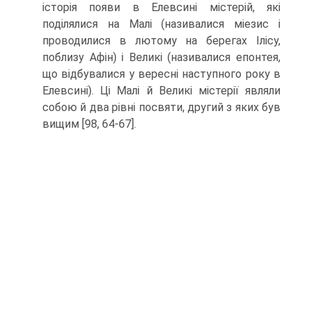
історія появи в Елевсині містерій, які
поділялися на Малі (називалися міезис і
проводилися в лютому на берегах Ілісу,
поблизу Афін) і Великі (називалися епонтея,
що відбувалися у вересні наступного року в
Елевсині). Ці Малі й Великі містерії являли
собою й два рівні посвяти, другий з яких був
ви­щим [98, 64-67].