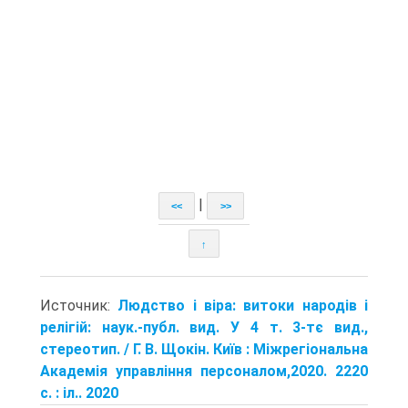
|
<<
>>
↑
Источник:
Людство і віра: витоки народів і
релігій: наук.-публ. вид. У 4 т. 3-тє вид.,
стереотип. / Г. В. Щокін. Київ : Міжрегіональна
Академія управління персоналом,2020. 2220
с. : іл.. 2020