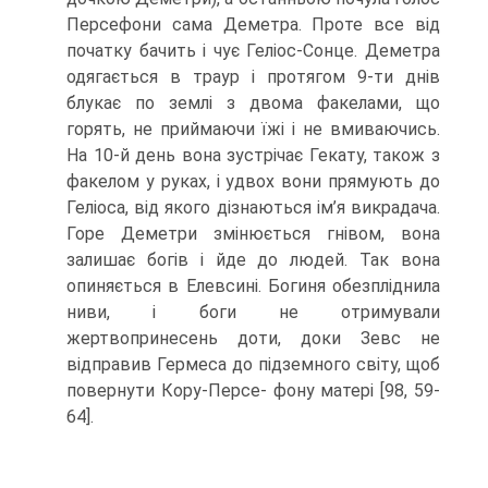
Персефони сама Деметра. Проте все від
початку бачить і чує Геліос-Сонце. Деметра
одягається в траур і протягом 9-ти днів
блукає по землі з двома факелами, що
горять, не приймаючи їжі і не вмиваючись.
На 10-й день вона зустрічає Гекату, також з
факелом у руках, і удвох вони прямують до
Геліоса, від якого дізнаються ім’я викрадача.
Горе Демет­ри змінюється гнівом, вона
залишає богів і йде до людей. Так вона
опиняється в Елевсині. Богиня обезпліднила
ниви, і боги не отримували
жертвопринесень доти, доки Зевс не
відправив Гермеса до підземного світу, щоб
повернути Кору-Персе- фону матері [98, 59-
64].