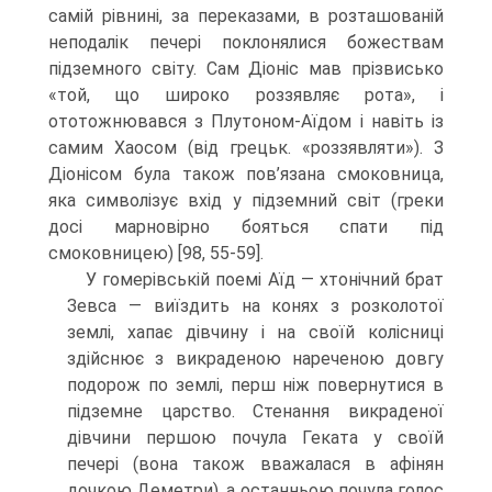
самій рівнині, за переказами, в розташованій
непо­далік печері поклонялися божествам
підземного світу. Сам Діоніс мав прізвисько
«той, що широко роззявляє рота», і
ототожнювався з Плутоном-Аїдом і навіть із
са­мим Хаосом (від грецьк. «роззявляти»). З
Діонісом була також пов’язана смоковни­ца,
яка символізує вхід у підземний світ (греки
досі марновірно бояться спати під
смоковницею) [98, 55-59].
У гомерівській поемі Аїд — хтонічний брат
Зевса — виїздить на конях з розко­лотої
землі, хапає дівчину і на своїй колісниці
здійснює з викраденою нареченою довгу
подорож по землі, перш ніж повернутися в
підземне царство. Стенання ви­краденої
дівчини першою почула Геката у своїй
печері (вона також вважалася в афінян
дочкою Деметри), а останньою почула голос