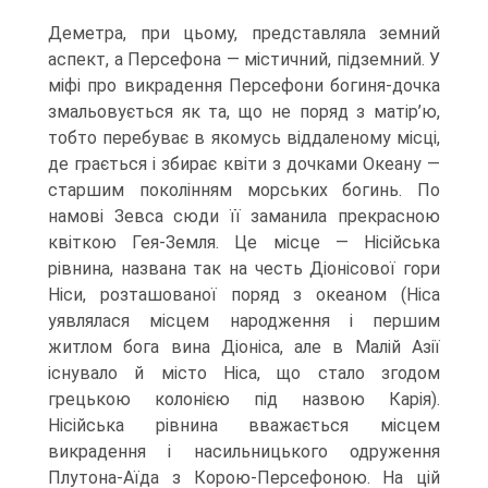
Деметра, при цьому, представляла земний
аспект, а Персефона — містичний, підземний. У
міфі про ви­крадення Персефони богиня-дочка
змальовується як та, що не поряд з матір’ю,
тобто перебуває в якомусь віддаленому місці,
де грається і збирає квіти з дочками Океану —
старшим поколінням морських богинь. По
намові Зевса сюди її замани­ла прекрасною
квіткою Гея-Земля. Це місце — Нісійська
рівнина, названа так на честь Діонісової гори
Ніси, розташованої поряд з океаном (Ніса
уявлялася міс­цем народження і першим
житлом бога вина Діоніса, але в Малій Азії
існувало й місто Ніса, що стало згодом
грецькою колонією під назвою Карія).
Нісійська рівнина вважається місцем
викрадення і насильницького одруження
Плутона-Аїда з Корою-Персефоною. На цій