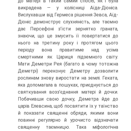
до матері в такий самий спосіб, як і була
викрадена — у колісниці Аїда-Діоніса.
Вислухавши від Гермеса рішення Зевса, Аїд-
Діоніс демонструє слухняність, але таємно
дає Персефоні з’їсти зер­нятко граната,
знаючи, що це змусить її повертатися до
нього на третину року і протягом цього
періоду вона правитиме над усіма
смертними як Цариця підземно­го світу.
Мати Деметри Рея (багато в чому тотожна
Деметрі) переконує Деметру дозволити
рослинам знову виростати на землі. Геката,
яка допомагала в пошуках, приєднується до
святкування возз’єднання матері й дочки.
Побачивши свою доч­ку, Деметра йде до
царів Елевсина, щоб посвятити їх у таїнство
й показати свя­щенні обряди, якими вони
повинні регулярно й урочисто відзначати
священну таємницю. Така міфологічна