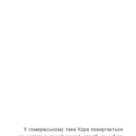
У гомерівському гімні Кора повертається