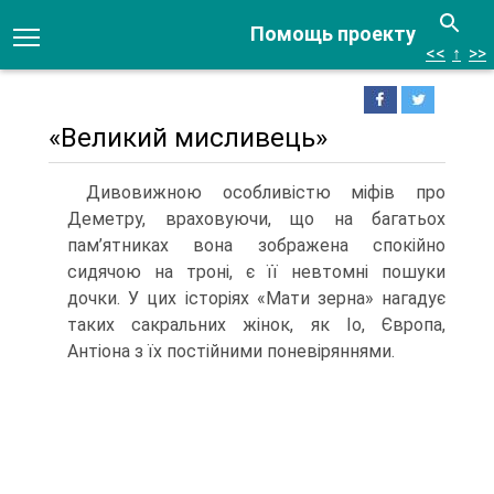
Помощь проекту
<<
↑
>>
«Великий мисливець»
Дивовижною особливістю міфів про
Деметру, враховуючи, що на багатьох
пам’ятниках вона зображена спокійно
сидячою на троні, є її невтомні пошуки
дочки. У цих історіях «Мати зерна» нагадує
таких сакральних жінок, як Іо, Європа,
Антіона з їх постійними поневіряннями.