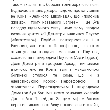
також їх злиття в борозні три­чі зораного поля.
Водночас з інших джерел відомо про існування
на Криті «Вели­кого мисливця», що «полонив
живих», і тому названого Загреєм — це був
Володар підземного світу. Саме тому плодом
кохання критської Деметри виявився Плутос
(«багатство»). Подібне повторюється і в
Елевсині, але вже з Персефоною, яка після
зґвалтування народила маленького Плутоса,
схожого на її викрадача Плу­тона (Аїда-Гадеса).
Доля Деметри в грецькій Аркадії виявилася
важчою, ніж на Криті: там з мандруючою
богинею сталося те саме, що й з
елевсинською Корою- Персефоною — її
зґвалтували. Переслідувачем і викрадачем
Деметри був бог, ім’я якого означало «чоловік
Да», тобто Посейдон. За цим міфом богиня
перетвори­лася на кобилу і сховалася в стайні,