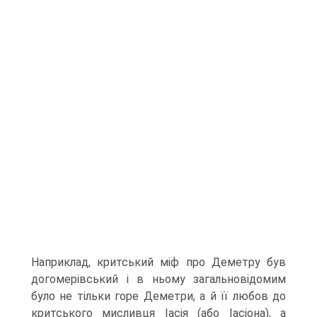
Наприклад, критський міф про Деметру був
догомерівський і в ньому загальновідомим
було не тільки горе Деметри, а й її любов до
критського мисливця Іасія (або Іасіона), а