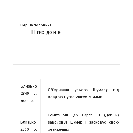
Перша половина
III тис. до н. е.
Близько
Об’єднання усього Шумеру під
2340 р.
владою Лугальзагесі з Умми
до н. е.
Семітський цар Саргон 1 (Давній)
Близько
завойовує Шумер і засновує свою
2330 р.
резиденцію