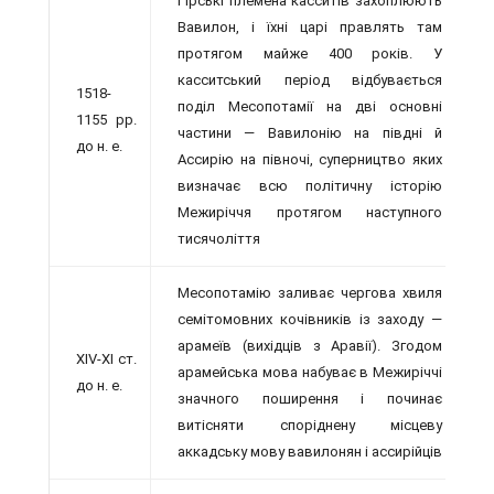
Гірські племена касситів захоплюють
Вавилон, і їхні царі правлять там
протягом майже 400 років. У
касситський період відбувається
1518-
поділ Месопотамії на дві основні
1155 рр.
частини — Вавилонію на півдні й
до н. е.
Ассирію на півночі, суперництво яких
визначає всю політичну історію
Межиріччя протягом наступного
тисячоліття
Месопотамію заливає чергова хвиля
семітомовних кочівників із заходу —
арамеїв (вихідців з Аравії). Згодом
XIV-XI ст.
арамейська мова набуває в Межиріччі
до н. е.
значного поширення і починає
витісняти споріднену місцеву
аккадську мову вавилонян і ассирійців