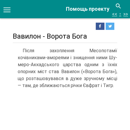
Помощь проекту
<<
↑
>>
Вавилон - Ворота Бога
Після захоплення Месопотамії
кочівниками-амореями і знищення ними Шу-
меро-Аккадського царства одним з їхніх
опорних міст став Вавилон («Ворота Бога»),
що розташовувався в дуже зручному місці
— там, де зближаються річки Євфрат і Тигр.