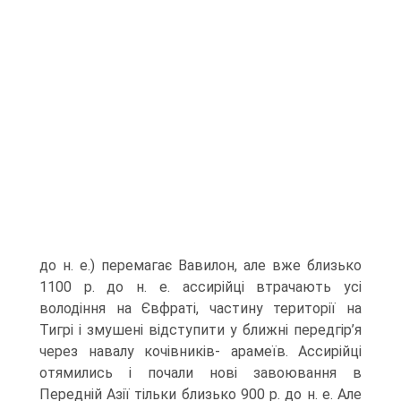
до н. е.) перемагає Вавилон, але вже близько
1100 р. до н. е. ассирійці втрачають усі
володіння на Євфраті, частину території на
Тигрі і змушені відступити у ближні передгір’я
через навалу кочів­ників- арамеїв. Ассирійці
отямились і почали нові завоювання в
Передній Азії тільки близько 900 р. до н. е. Але