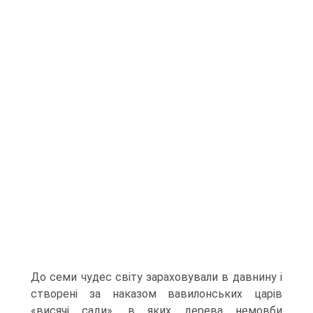
До семи чудес світу зараховували в давнину і
створені за наказом вавилонських царів
«висячі сади», в яких дерева немовби