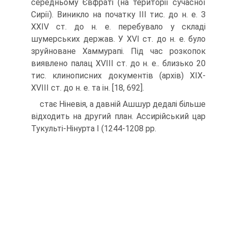
середньому Євфраті (на території сучасної
Сирії). Виникло на початку III тис. до н. е. З
XXIV ст. до н. е. перебувало у складі
шумерських держав. У XVI ст. до н. е. було
зруйноване Хаммурапі. Під час розкопок
виявлено палац XVIII ст. до н. е.. близько 20
тис. клинопис­них документів (архів) XIX-
XVIII ст. до н. е. та ін. [18, 692].
стає Ніневія, а давній Ашшур дедалі більше
відходить на другий план. Ассирійсь­кий цар
Тукульті-Нінурта I (1244-1208 рр.