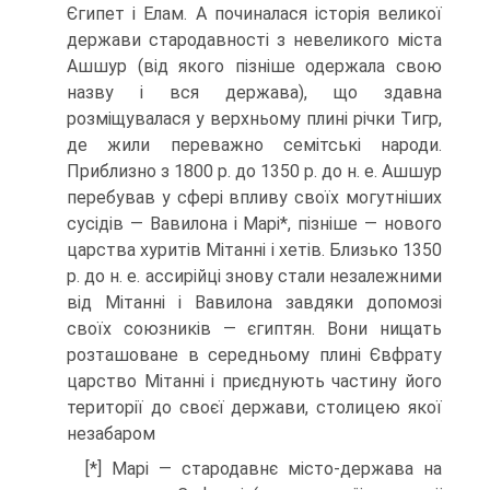
Єгипет і Елам. А починалася історія великої
держави старо­давності з невеликого міста
Ашшур (від якого пізніше одержала свою
назву і вся держава), що здавна
розміщувалася у верхньому плині річки Тигр,
де жили пе­реважно семітські народи.
Приблизно з 1800 р. до 1350 р. до н. е. Ашшур
перебу­вав у сфері впливу своїх могутніших
сусідів — Вавилона і Марі*, пізніше — ново­го
царства хуритів Мітанні і хетів. Близько 1350
р. до н. е. ассирійці знову стали незалежними
від Мітанні і Вавилона завдяки допомозі
своїх союзників — єгип­тян. Вони нищать
розташоване в середньому плині Євфрату
царство Мітанні і приєднують частину його
території до своєї держави, столицею якої
незабаром
[*] Марі — стародавнє місто-держава на