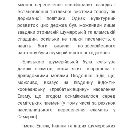
масові переселення завойованих народів і
встановлення тотальної системи терору як
державної політики. Однак культурний
розвиток цих держав був можливий лише
завдяки отриманій шумер­ській та еламській
спадщині, оскільки не тільки писемність, а
навіть боги вавило- но-ассирійського
пантеону були шумерійського походження.
Близькою шумерійській була культура
давніх еламітів, мова яких споріднена з
дравідськими мовами Південної Індії, що,
можливо, вказує на південну індо-ти-
хоокеанську «прабатьківщину» населення
Еламу, що згодом асимілювалося серед
семітських племен (у тому числі за рахунок
насильницького переселення еламітів у
Самарію).
Імена Енліля, Інанни та інших шумерських