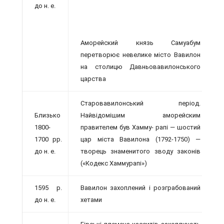
до н. е.
Аморейский князь Самуабум
перетворює невелике місто Вавилон
на столицю Давньовавилонського
царства
Старовавилонський період.
Близько
Найвідомішим аморейским
1800-
правителем був Хамму- рапі — шостий
1700 рр.
цар міста Вавилона (1792-1750) —
до н. е.
творець знаменитого зводу законів
(«Кодекс Хаммурапі»)
1595 р.
Вавилон захоплений і розграбований
до н. е.
хетами