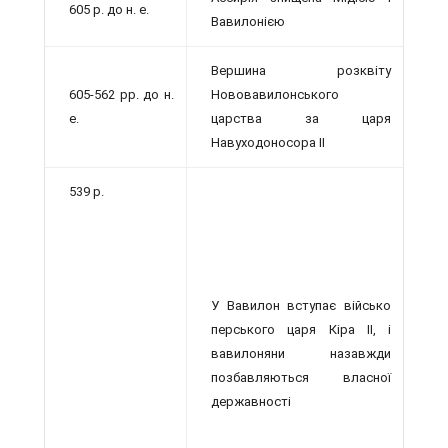
605 р. до н. е.
Вавилонією
Вершина розквіту
605-562 рр. до н.
Нововавилонського
е.
царства за царя
Навуходоносора II
539 р.
У Вавилон вступає військо
перського царя Кіра II, і
вавилоняни назавжди
позбав­ляються власної
державності