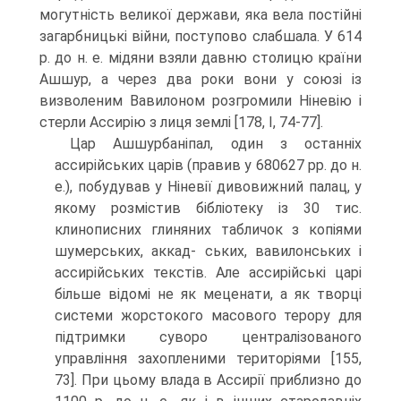
могутність великої держави, яка вела постійні
загарбницькі війни, поступово слабшала. У 614
р. до н. е. мідяни взяли давню столицю країни
Ашшур, а через два роки вони у союзі із
визволеним Вавилоном розгромили Ніневію і
стерли Ассирію з лиця землі [178, I, 74-77].
Цар Ашшурбаніпал, один з останніх
ассирійських царів (правив у 680­627 рр. до н.
е.), побудував у Ніневії дивовижний палац, у
якому розмістив бібліо­теку із 30 тис.
клинописних глиняних табличок з копіями
шумерських, аккад- ських, вавилонських і
ассирійських текстів. Але ассирійські царі
більше відомі не як меценати, а як творці
системи жорстокого масового терору для
підтримки суворо централізованого
управління захопленими територіями [155,
73]. При цьому влада в Ассирії приблизно до