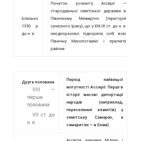
Початок розквіту Ассирії —
стародавньої семітської держави в
Близько
Північному Межи­річчі (територія
1350 р.
сучасного Іраку), що у ХІХ-ІХ ст. до н. е.
до н. е.
неодноразово підкоряла собі всю
Північну Месопотамію і прилеглі
райони
Період найвищої
Друга половина
могутності Ассирії. Перші в
VIII —
історії масові депортації
перша
народів (наприклад,
половина
переселення еламітів) у
VII ст. до
семітську Самарію, а
н. е.
самаритян — в Елам)
Ассирія знищена Мідією і