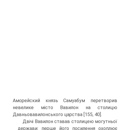
Аморейский князь Самуабум перетворив
невелике місто Вавилон на столицю
Давньовавилонського царства [155, 40].
Двічі Вавилон ставав столицею могутньої
держави: перше його посилен­ня охоплює