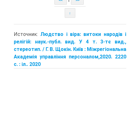
<<
>>
↑
Источник:
Людство і віра: витоки народів і
релігій: наук.-публ. вид. У 4 т. 3-тє вид.,
стереотип. / Г. В. Щокін. Київ : Міжрегіональна
Академія управління персоналом,2020. 2220
с. : іл.. 2020