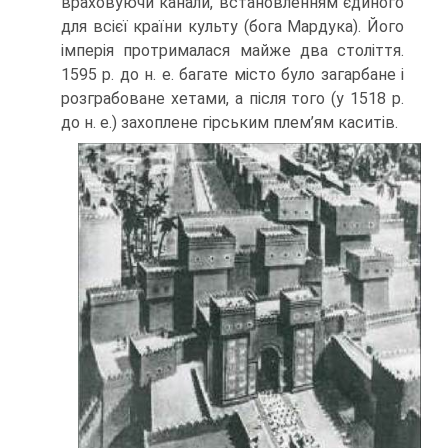
враховуючи канали, встановленням єдиного
для всієї країни куль­ту (бога Мардука). Його
імперія протрималася майже два століття.
1595 р. до н. е. багате місто було загарбане і
розграбоване хетами, а після того (у 1518 р.
до н. е.) захоплене гірським плем’ям каситів.