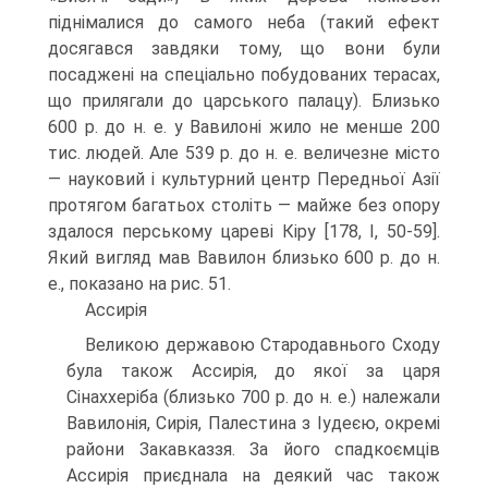
піднімалися до самого неба (такий ефект
досягався завдяки тому, що вони були
посаджені на спеціально побу­дованих терасах,
що прилягали до царсько­го палацу). Близько
600 р. до н. е. у Вавилоні жило не менше 200
тис. людей. Але 539 р. до н. е. величезне місто
— науковий і культур­ний центр Передньої Азії
протягом бага­тьох століть — майже без опору
здалося перському цареві Кіру [178, I, 50-59].
Який вигляд мав Вавилон близько 600 р. до н.
е., показано на рис. 51.
Ассирія
Великою державою Стародавнього Сходу
була також Ассирія, до якої за царя
Сінаххеріба (близько 700 р. до н. е.) належали
Вавилонія, Сирія, Палестина з Іудеєю, окремі
райони Закавказзя. За його спадкоємців
Ассирія приєднала на деякий час також