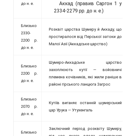
Аккад (правив Саргон 1 у
до н. е.
2334-2279 рр. до н. е.)
Близько
Розквіт царства Шумеру й Аккаду, що
2330-
простиралося від Перської затоки до
2200 р.
Малої Азії (Аккадське царство)
до н. е.
Шумеро-Аккадське царство
Близько
захоплюють кутії — войовничі
2200 р.
племена кочівників, які жили раніше в
до н. е.
районі гірського ланцюга Загрос
Близько
Кутіїв виганяє останній шумерський
2070 р.
цар Урука — Утухенгаль
до н. е.
Заключний період розквіту Шумеру,
Близько
під час якого влада шумерських