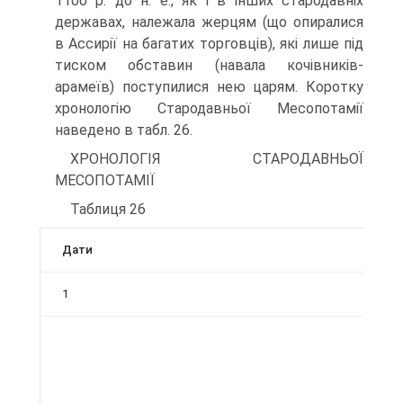
1100 р. до н. е., як і в інших стародавніх
державах, належала жерцям (що опиралися
в Ассирії на багатих торговців), які лише під
тиском обставин (навала кочівників-
арамеїв) поступилися нею царям. Коротку
хронологію Стародавньої Месопотамії
наведено в табл. 26.
ХРОНОЛОГІЯ СТАРОДАВНЬОЇ
МЕСОПОТАМІЇ
Таблиця 26
Дати
1