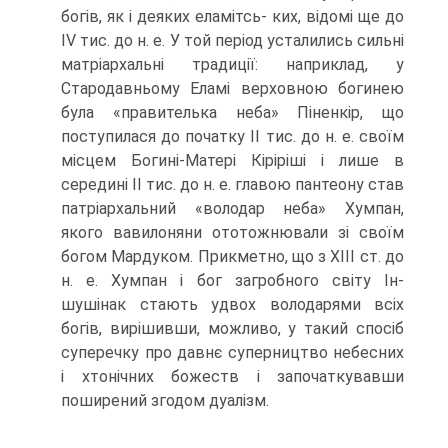
богів, як і деяких еламітсь- ких, відомі ще до
IV тис. до н. е. У той період усталились сильні
матріархальні традиції: наприклад, у
Стародавньому Еламі верховною богинею
була «прави­телька неба» Піненкір, що
поступилася до початку II тис. до н. е. своїм
місцем Богині-Матері Кіріріші і лише в
середині II тис. до н. е. главою пантеону став
па­тріархальний «володар неба» Хумпан,
якого вавилоняни ототожнювали зі своїм
богом Мардуком. Прикметно, що з XIII ст. до
н. е. Хумпан і бог загробного світу Ін-
шушінак стають удвох володарями всіх
богів, вирішивши, можливо, у такий спо­сіб
суперечку про давнє суперництво небесних
і хтонічних божеств і започатку­вавши
поширений згодом дуалізм.