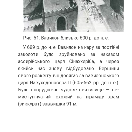
Рис. 51. Вавилон близько 600 р. до н. е.
У 689 р. до н. е. Вавилон на кару за постійні
заколоти було зруйновано за на­казом
ассирійського царя Сінаххеріба, а через
якийсь час знову відбудовано. Вершини
свого розквіту він досягає за вавилонського
царя Навуходоносора II (605-562 рр. до н. е.).
Було споруджено чудове святилище — се-
миступінчатий, схожий на піраміду храм
(зиккурат) заввишки 91 м.