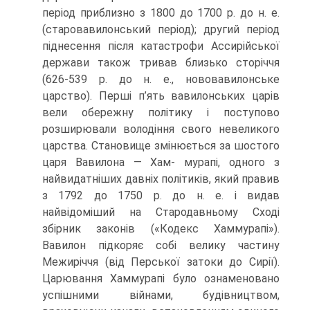
період приблизно з 1800 до 1700 р. до н. е.
(старовавилонський період); другий період
піднесення після катастрофи Ассирійської
держави також тривав близько сторіччя
(626-539 р. до н. е., нововавилонське
царство). Перші п’ять вави­лонських царів
вели обережну політику і поступово
розширювали володіння сво­го невеликого
царства. Становище змінюється за шостого
царя Вавилона — Хам- мурапі, одного з
найвидатніших давніх політиків, який правив
з 1792 до 1750 р. до н. е. і видав
найвідоміший на Стародавньому Сході
збірник законів («Кодекс Хаммурапі»).
Вавилон підкоряє собі велику частину
Межиріччя (від Перської за­токи до Сирії).
Царювання Хаммурапі було ознаменовано
успішними війнами, будівництвом,