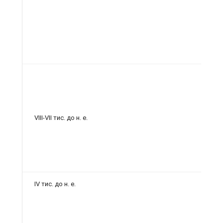
VIII-VII тис. до н. е.
IV тис.
до н. е.