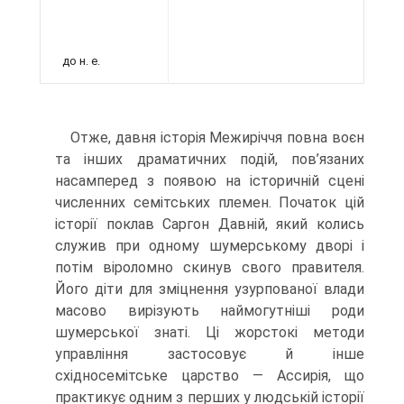
до н. е.
Отже, давня історія Межиріччя повна воєн
та інших драматичних подій, пов’я­заних
насамперед з появою на історичній сцені
численних семітських племен. Початок цій
історії поклав Саргон Давній, який колись
служив при одному шумер­ському дворі і
потім віроломно скинув свого правителя.
Його діти для зміцнення узурпованої влади
масово вирізують наймогутніші роди
шумерської знаті. Ці жор­стокі методи
управління застосовує й інше
східносемітське царство — Ассирія, що
практикує одним з перших у людській історії