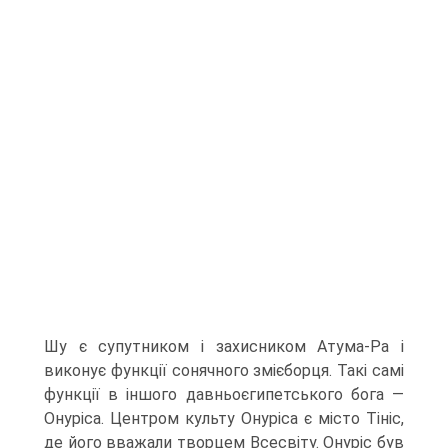
Шу є супутником і захисником Атума-Ра і
виконує функції сонячного змієборця. Такі самі
функції в ін­шого давньоєгипетського бога —
Онуріса. Центром культу Онуріса є місто Тініс,
де його вважали творцем Всесвіту. Онуріс був