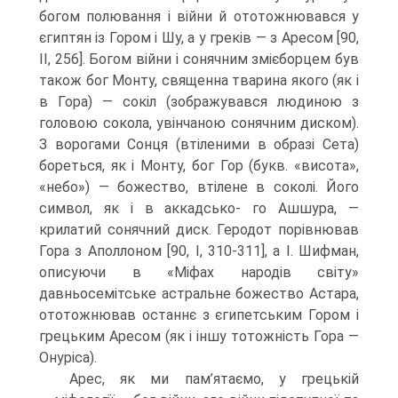
богом полювання і війни й ототожню­вався у
єгиптян із Гором і Шу, а у греків — з Аресом [90,
ІІ, 256]. Богом війни і со­нячним змієборцем був
також бог Монту, священна тварина якого (як і
в Гора) — сокіл (зображувався людиною з
головою сокола, увінчаною сонячним диском).
З ворогами Сонця (втіленими в образі Сета)
бореться, як і Монту, бог Гор (букв. «висота»,
«небо») — божество, втілене в соколі. Його
символ, як і в аккадсько- го Ашшура, —
крилатий сонячний диск. Геродот порівнював
Гора з Аполлоном [90, І, 310-311], а І. Шифман,
описуючи в «Міфах народів світу»
давньосемітське астральне божество Астара,
ототожнював останнє з єгипетським Гором і
грець­ким Аресом (як і іншу тотожність Гора —
Онуріса).
Арес, як ми пам’ятаємо, у грецькій