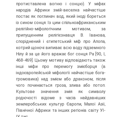
протиставлена вогню і сонцю). У міфах
народів Африки змій-веселка найчастіше
постає як поглинач вод, який іноді бо­реться
із сином сонця. Із цим спільноафриканським
релігійно-міфологічним мо­тивом, за
припущенням релігієзнавця В. Іванова,
споріднений і єгипетський міф про Апопа,
котрий щоночі випиває всю воду підземного
Нілу й за це його вражає бог сонця Ра [90, І,
468-469]. Цьому мотиву відповідають також
інші міфи про перемогу змієборця (в
індоєвропейській міфології найчастіше бога-
громовика) над змієм або драконом, після
чого починається гроза, злива або потоп.
Культове значення змія як символу
родючості відоме з часів найдавніших
землеробських культур Європи, Малої Азії,
Північної Африки та інших регіонів світу УІ-
ІУ тис.