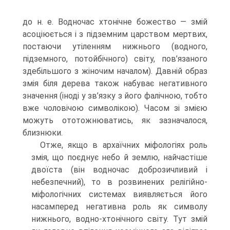
до н. е. Водночас хтонічне божество — змій
асоціюється і з підземним царством мертвих,
постаючи утіленням нижнього (водного,
підземного, потойбічного) світу, пов’язаного
здебільшого з жіночим началом). Давній образ
змія біля дерева також набуває негативного
значення (іноді у зв’язку з його фалічною, тобто
вже чоловічою символікою). Часом зі змією
можуть ототожнюватись, як зазначалося,
близнюки.
Отже, якщо в архаїчних міфологіях роль
змія, що поєднує небо й землю, найчастіше
двоїста (він водночас доброзичливий і
небезпечний), то в розвине­них релігійно-
міфологічних системах виявляється його
насамперед негативна роль як символу
нижнього, водно-хтонічного світу. Тут змій