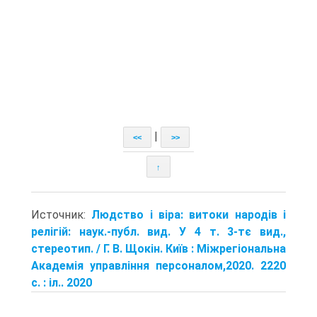
|
<<
>>
↑
Источник:
Людство і віра: витоки народів і
релігій: наук.-публ. вид. У 4 т. 3-тє вид.,
стереотип. / Г. В. Щокін. Київ : Міжрегіональна
Академія управління персоналом,2020. 2220
с. : іл.. 2020