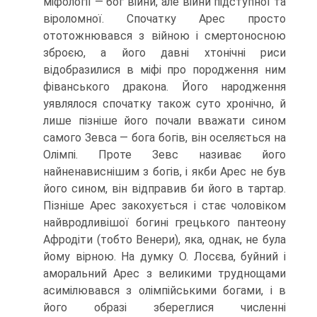
міфології — бог війни, але війни під­ступної та
віроломної. Спочатку Арес просто
ототожнювався з війною і смер­тоносною
зброєю, а його давні хтонічні риси
відобразилися в міфі про пород­ження ним
фіванського дракона. Його народження
уявлялося спочатку також суто хронічно, й
лише пізніше його почали вважати сином
самого Зевса — бога богів, він оселяється на
Олімпі. Проте Зевс називає його
найненависнішим з богів, і якби Арес не був
його сином, він відправив би його в тартар.
Пізніше Арес закохується і стає чоловіком
найвродливішої богині грецького пантеону
Афродіти (тобто Венери), яка, однак, не була
йому вірною. На думку О. Лосєва, буйний і
аморальний Арес з великими труднощами
асимілювався з олімпійсь­кими богами, і в
його образі збереглися численні