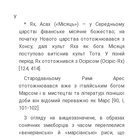
У
* Ях, Асах («Місяць») — у Середньому
царстві фіванське місячне божество; на
початку Нового царства ототожнювався з
Хонсу, далі культ Яха як бога Місяця
поступово витіснив культ Тота. У пізній
період Ях ототожнився з Осірісом (Осіріс-Ях)
[124, 414].
Стародавньому Римі Арес
ототожнювався вже з італійським богом
Марсом і в мистецтві та літературі пізнішої
доби він відомий переважно як Марс [90, І,
101-102].
З огляду на вищезазначене, в образах
сонячних змієборців з часом переплели­ся
«венеріанські» й «марсіанські» риси, що