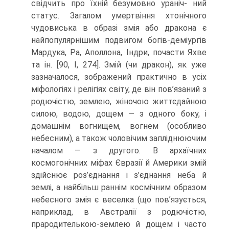
свідчить про їхній безумовно ураніч- ний
статус. Загалом умертвіння хтонічного
чудовиська в образі змія або дракона є
найпопулярнішим подвигом богів-деміургів
Мардука, Ра, Аполлона, Індри, по­части Яхве
та ін. [90, І, 274]. Змій (чи дракон), як уже
зазначалося, зображений практично в усіх
міфологіях і релігіях світу, де він пов’язаний з
родючістю, зем­лею, жіночою життєдайною
силою, водою, дощем — з одного боку, і
домашнім вогнищем, вогнем (особливо
небесним), а також чоловічим запліднюючим
нача­лом — з другого. В архаїчних
космогонічних міфах Євразії й Америки змій
здійс­нює роз’єднання і з’єднання неба й
землі, а найбільш раннім космічним образом
небесного змія є веселка (що пов’язується,
наприклад, в Австралії з родючістю,
прародителькою-землею й дощем і часто