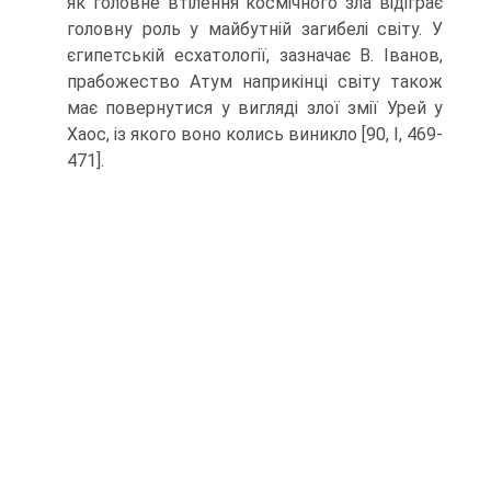
як головне втілен­ня космічного зла відіграє
головну роль у майбутній загибелі світу. У
єгипетській есхатології, зазначає В. Іванов,
прабожество Атум наприкінці світу також
має повернутися у вигляді злої змії Урей у
Хаос, із якого воно колись виникло [90, І, 469-
471].