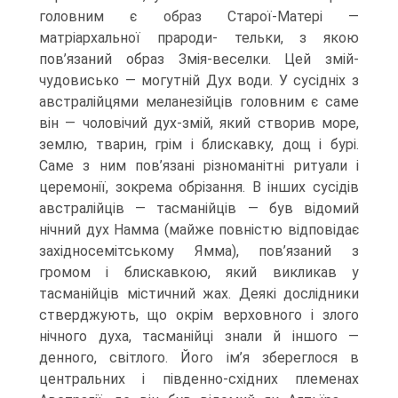
головним є образ Старої-Матері —
матріархальної прароди- тельки, з якою
пов’язаний образ Змія-веселки. Цей змій-
чудовисько — могутній Дух води. У сусідніх з
австралійцями меланезійців головним є саме
він — чоловічий дух-змій, який створив море,
землю, тварин, грім і блискавку, дощ і бурі.
Саме з ним пов’язані різноманітні ритуали і
церемонії, зокрема обрізання. В інших сусідів
австралійців — тасманійців — був відомий
нічний дух Намма (майже повністю відповідає
західносемітському Ямма), пов’язаний з
громом і блискавкою, який викликав у
тасманійців містичний жах. Деякі дослідники
стверджують, що окрім верховного і злого
нічного духа, тасманійці знали й іншого —
денного, світлого. Його ім’я збереглося в
центральних і південно-східних племенах