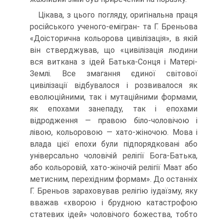
Цікава, з цього погляду, оригінальна праця
російського ученого-емігран- та Г. Бреньова
«Доісторична кольорова цивілізація», в якій
він стверджував, що «цивілізація людини
вся виткана з ідей Батька-Сонця і Матері-
Землі. Все змаган­ня єдиної світової
цивілізації відбувалося і розвивалося як
еволюційними, так і мутаційними формами,
як епохами занепаду, так і епохами
відродження — пра­вою біло-чоловічою і
лівою, кольоровою — хато-жіночою. Мова і
влада цієї епохи були підпорядковані або
універсально чоловічій релігії Бога-Батька,
або кольо­ровій, хато-жіночій релігії Маат або
метисним, перехідним формам». До останніх
Г. Бреньов зараховував релігію іудаїзму, яку
вважав «хворою і брудною катастро­фою
статевих ідей» чоловічого божества, тобто