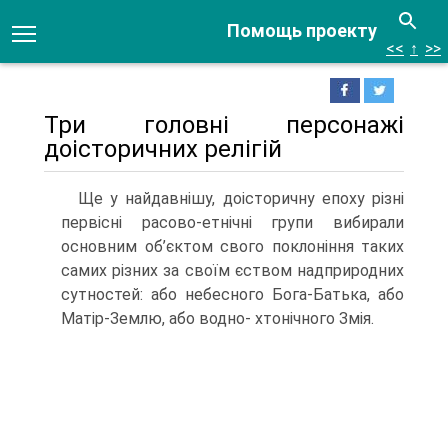
Помощь проекту
<<
↑
>>
Три головні персонажі
доісторичних релігій
Ще у найдавнішу, доісторичну епоху різні
первісні расово-етнічні групи виби­рали
основним об’єктом свого поклоніння таких
самих різних за своїм єством надприродних
сутностей: або небесного Бога-Батька, або
Матір-Землю, або водно- хтонічного Змія.