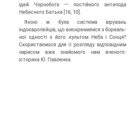
ідей Чорнобога — постійного ан­типода
Небесного Батька [16, 10].
Якою ж була система вірувань
індоєвропейців, що виокремилися з бореаль-
ної єдності з його культом Неба і Сонця?
Скористаємося для її розгляду відповід­ним
нарисом вже знайомого нам вченого-
історика Ю. Павленка.