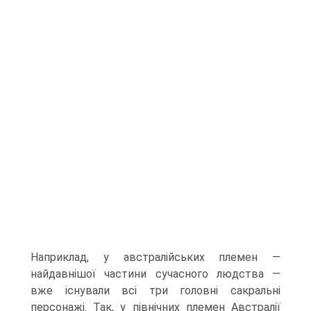
Наприклад, у австралійських племен —
найдавнішої частини су­часного людства —
вже існували всі три головні сакральні
персонажі. Так, у північ­них племен Австралії