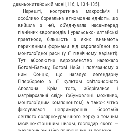
давньокитайській мові [116, I, 134-135].
Нарешті, ностратична макросім’я і
особливо бореальна етномовна єдність, що
вийшла з неї, об’єднувала насамперед
північних європеоїдів і уральсько- алтайські
праетноси, більшість з яких визнають
перехідними формами від євро­пеоїдної до
монголоїдної раси (у її північному варіанті).
Тут абсолютне верховенс­тво належало
Богові-Батьку, Богові Неба і пов’язаному з
ним Сонцю, що нагадує легендарну
Гіперборею з її культом світлоносного
Аполлона. Крім того, зберігали­ся і
матріархальні сліди (обумовлені, можливо,
монголоїдним компонентом), а також чітко
фіксувалася непримиренна боротьба
світлого солярно-уранічного верху з темним
місячно-хтонічним низом, господар якого —
жахливий змій був приречений на поразку.