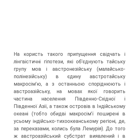
На користь такого припущення свідчать і
лінгвістичні гіпоте­зи, які об’єднують тайську
групу мов і австронезійську (малайсько-
полінезійську) в єдину австротайську
макросім’ю, а з останньою споріднюють і
австроазійську, на мовах якої говорить
частина населення Південно-Східної і
Південної Азії, а також островів в Індійському
океані (тобто обидві макросім’ї поширені в
усьо­му індійсько-тихоокеанському регіоні, де,
за переказами, колись була Лемурія). До того
ж австроазійський субстрат виявлений і в