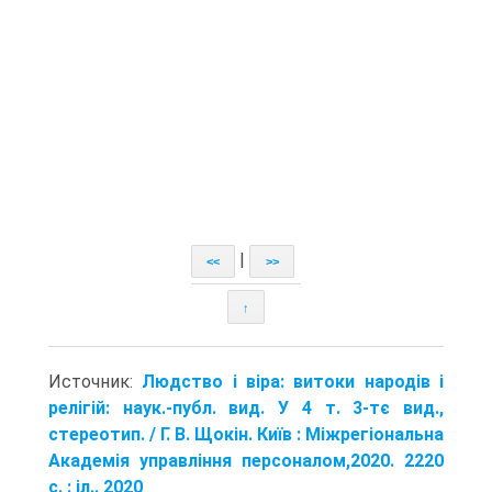
|
<<
>>
↑
Источник:
Людство і віра: витоки народів і
релігій: наук.-публ. вид. У 4 т. 3-тє вид.,
стереотип. / Г. В. Щокін. Київ : Міжрегіональна
Академія управління персоналом,2020. 2220
с. : іл.. 2020