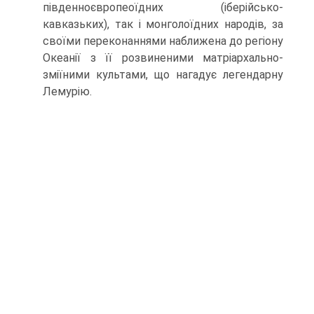
південноєвропеоїдних (іберійсько-
кавказьких), так і монголоїдних народів, за
своїми переконаннями наближена до регіону
Океанії з її розвиненими матріархально-
зміїними культами, що нагадує легендарну
Лемурію.