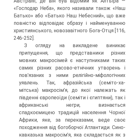
Австралії, де він був відомий як Алтьїра —
«Господар Неба», якого називали також «Наш
Батько» або «Батько Наш Небесний», що вже
повністю відповідає образу і найменуванню
християнського, новозавітного Бога-Отця [116,
246-252].
З огляду на викладене виникає
припущення, що представники різних
мовних макросімей є наступниками таких
самих різних расово-етнічних утворень і
пов’язаних з ними релігійно-міфологічних
уявлень. Так, афразійська (семіто-ха-
мітська) макросім’я, до якої належать як
південні європеоїди (семіти і єгиптяни), так і
африканські негри, визнається
спадкоємицею традицій населення Чорної
Аф­рики, яке, за переказами, веде своє
походження від богоборчої Атлантиди. Сино-
кавказька макросім’я, яка складається як з