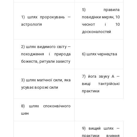
5) правила
1) шлях пророкувань —
поведінки мирян, 10
астрологія
чеснот і 10
досконалостей
2) шлях видимого світу —
походження і природа
6) шлях чернецтва
божеств, ритуали захисту
7) йога звуку А —
3) шлях магічної сили, яка
вищі тантрійські
усуває ворожі сили
практики
8) шлях споконвічного
шен
9) вищий шлях —
практики вчення