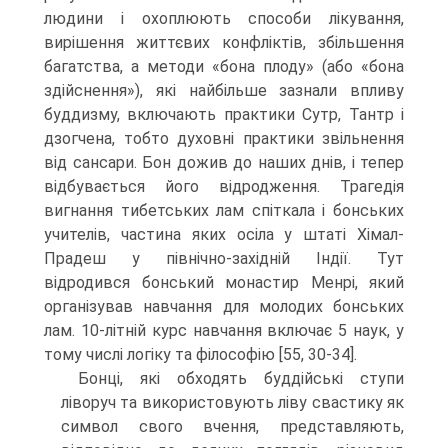
людини і охоплюють способи лікування,
вирішення життєвих конфліктів, збільшення
багатства, а методи «бона плоду» (або «бона
здійснення»), які найбільше зазнали впливу
буддизму, включають практики Сутр, Тантр і
дзогчена, тобто духовні практики звільнення
від сансари. Бон дожив до наших днів, і тепер
відбувається його відродження. Трагедія
вигнання тибетських лам спіткала і бонських
учителів, частина яких осіла у штаті Хімал-
Прадеш у північно-західній Індії. Тут
відродився бонський мо­настир Менрі, який
організував навчання для молодих бонських
лам. 10-літній курс навчання включає 5 наук, у
тому числі логіку та філософію [55, 30-34].
Бонці, які обходять буддійські ступи
ліворуч та використовують ліву свасти­ку як
символ свого вчення, представляють,