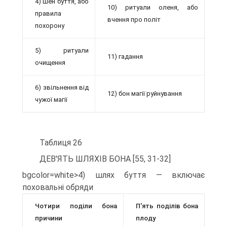
4) шен буття, або
10) ритуали оленя, або
правила
вчення про політ
похорону
5) ритуали
11) гадання
очищення
6) звільнення від
12) бон магії руйнування
чужої магії
Таблиця 26
ДЕВ'ЯТЬ ШЛЯХІВ БОНА [55, 31-32]
bgcolor=white>4) шлях буття — включає
поховальні обряди
Чотири поділи бона
П'ять поділів бона
причини
плоду