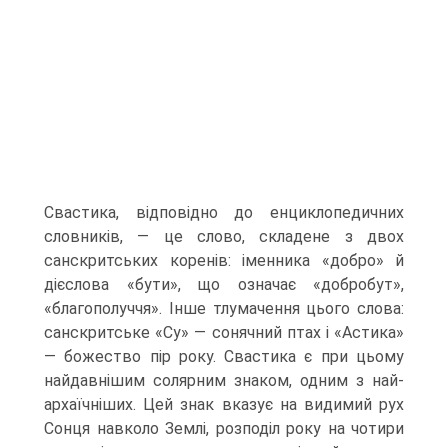
Свастика, відповідно до енциклопедичних
словників, — це слово, складене з двох
санскритських коренів: іменника «добро» й
дієслова «бути», що означає «добробут»,
«благополуччя». Інше тлумачення цього слова:
санскритське «Су» — сонячний птах і «Астика»
— боже­ство пір року. Свастика є при цьому
найдавнішим солярним знаком, одним з най-
архаїчніших. Цей знак вказує на видимий рух
Сонця навколо Землі, розподіл року на чотири