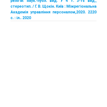
релігій: наук.-публ. вид. У 4 т. 3-тє вид.,
стереотип. / Г. В. Щокін. Київ : Міжрегіональна
Академія управління персоналом,2020. 2220
с. : іл.. 2020