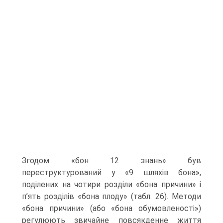
Згодом «бон 12 знань» був
переструктурований у «9 шляхів бона»,
поділених на чотири розділи «бона причини» і
п’ять розділів «бона плоду» (табл. 26). Методи
«бона причини» (або «бона обумовленості»)
регулюють звичайне повсякден­не життя