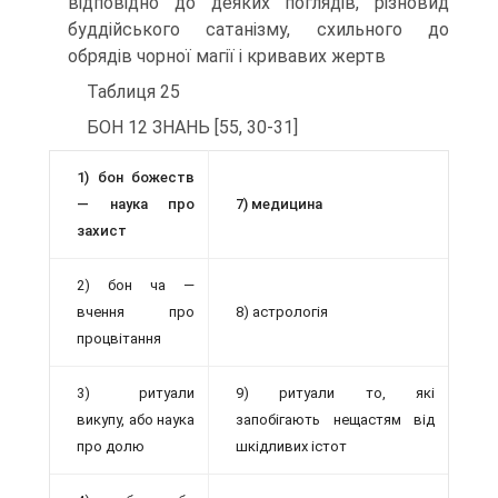
відповідно до деяких поглядів, різ­новид
буддійського сатанізму, схильного до
обрядів чорної магії і кривавих жертв
Таблиця 25
БОН 12 ЗНАНЬ [55, 30-31]
1) бон божеств
— наука про
7) медицина
захист
2) бон ча —
вчення про
8) астрологія
процвітання
3) ритуали
9) ритуали то, які
викупу, або наука
запобігають нещастям від
про долю
шкідливих істот