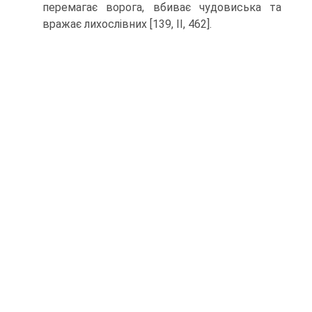
перемагає ворога, вбиває чудовиська та
вражає лихослівних [139, II, 462].