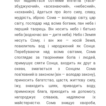
бог наділяється сотнями епітетів («все-
збуджуючий», «всезнаючий», «небесний»,
«коханий»), йдеться про його силу, славу,
мудрість, зброю. Сома — володар світу, цар
світу, господар над всіма богами, пан неба і
перший творець. Він носить небо і батько
неба (водночас він — дитя неба). Небо і Земля
несуть Сому, і він же — носій Землі,
повелитель вод і народжений як Сонце.
Перебуваючи над всіма світами, Сома
споглядає за творіннями богів і лю­дей,
примушує сяяти Сонце, входить як друг в
океан, змагається з Сонцем. Сома
пов’язаний із законом (він — володар закону),
приносить багатство, щастя, життєву силу,
їжу, знаходить шлях, приводить воду,
примножує блага, приходить на до­помогу,
нагороджує співаків, наділяючи їх
майстерністю. Сома знищує хвороби,