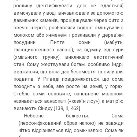
рос­лину ідентифікувати досі не вдається)
вимочували у воді, вичавлювали за допом­огою
давильних каменів, проціджували через сито з
овечої шерсті, розбавляли водою, змішували з
молоком або ячменем і розливали у дерев’яні
посудини. Пит­тя соми (мабуть,
галюциногенного напою), на відміну від сури
(хмільного трунку), викликало екстатичний
стан. Сому жертвували богам, особливо Індрі,
вважаючи, що вона дає безсмертя та силу для
подвигів. У Ріґведі повідомляється, що сома
походить з неба, але росте на землі, у горах.
Стебло соми соковите, наповнене молоком,
називається ванаспаті («хазяїн лісу»), а матір’ю
визнають Сіндху [139, II, 462].
Небесне божество Сома
(персоніфікований образ напою) не завжди
чітко відрізняється від соми-напою. Сома як