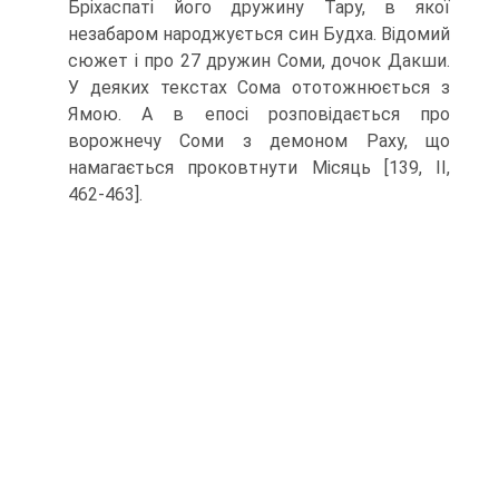
Бріхаспаті його дружину Тару, в якої
незабаром народжується син Будха. Відомий
сюжет і про 27 дружин Соми, дочок Дакши.
У деяких текстах Сома ототожнюється з
Ямою. А в епосі розповідається про
ворожнечу Соми з демоном Раху, що
намагається проковтнути Місяць [139, II,
462-463].