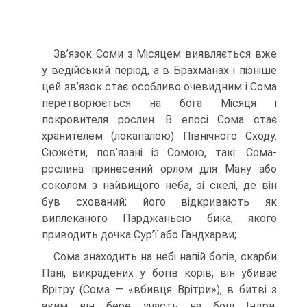
Зв’язок Соми з Місяцем виявляється вже
у ведійський період, а в Брахманах і пізніше
цей зв’язок стає особливо очевидним і Сома
перетворюється на бога Мі­сяця і
покровителя рослин. В епосі Сома стає
хранителем (локапалою) Північного Сходу.
Сюжети, пов’язані із Сомою, такі: Сома-
рослина принесений орлом для Ману або
соколом з найвищого неба, зі скелі, де він
був схований; його відкрива­ють як
виплеканого Парджаньєю бика, якого
приводить дочка Сур’ї або Гандхарви;
Сома знаходить на небі напій богів, скарби
Пані, викрадених у богів корів; він уби­ває
Врітру (Сома — «вбивця Врітри»), в битві з
яким він бере участь на боці Індри,