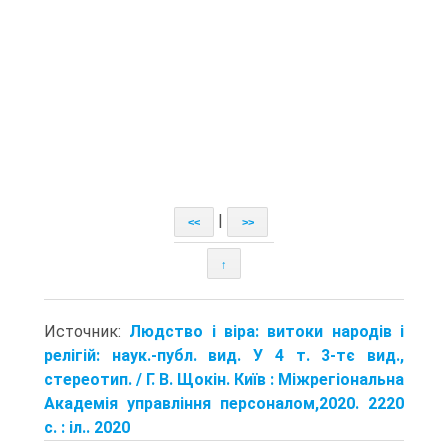
|
<<
>>
↑
Источник:
Людство і віра: витоки народів і
релігій: наук.-публ. вид. У 4 т. 3-тє вид.,
стереотип. / Г. В. Щокін. Київ : Міжрегіональна
Академія управління персоналом,2020. 2220
с. : іл.. 2020