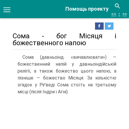
Помощь проекту
<<
↑
>>
Сома - бог Місяця і
божественного напою
Сома (давньоінд. «вичавлювати») —
божественний напій у давньоіндійській
релігії, а також божество цього напою, а
пізніше — божество Місяця. За кількістю
згадок у Ріґведі Сома стоїть на третьому
місці (після Індри і Агні).