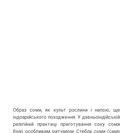
Образ соми, як культ рослини і напою, ще
індоарійського походження. У давньоіндійській
релігійній практиці приготування соку соми
було особливим ритуалом. Стебла соми (саму