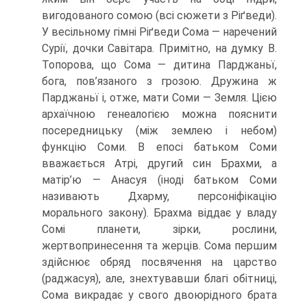
вигодованого сомою (всі сюжети з Ріґведи).
У весільному гімні Ріґведи Сома — наречений
Сурії, дочки Савітара. Примітно, на думку В.
Топорова, що Сома — ди­тина Парджаньї,
бога, пов’язаного з грозою. Дружина ж
Парджаньї і, отже, мати Соми — Земля. Цією
архаїчною генеалогією можна пояснити
посередницьку (між землею і небом)
функцію Соми. В епосі батьком Соми
вважається Атрі, другий син Брахми, а
матір’ю — Анасуя (іноді батьком Соми
називають Дхарму, пер­соніфікацію
морального закону). Брахма віддає у владу
Сомі планети, зірки, рос­лини,
жертвопринесення та жерців. Сома першим
здійснює обряд посвячення на царство
(раджасуя), але, знехтувавши благі обітниці,
Сома викрадає у свого дво­юрідного брата