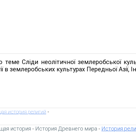
 теме Сліди неолітичної землеробської куль
гії в землеробських культурах Передньої Азії, Ін
ая история религий
-
щая история
История Древнего мира
История рел
-
-