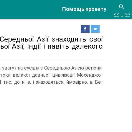
Помощь проекту
<<
↑
>>
Середньої Азії знаходять свої
ї Азії, Індії і навіть далекого
увагу і на сусідні з Середньою Азією регіони.
итоки великої давньої цивілізації Мохенджо-
 тис. до н. е. і знаходяться, ймовірно, в Бе­