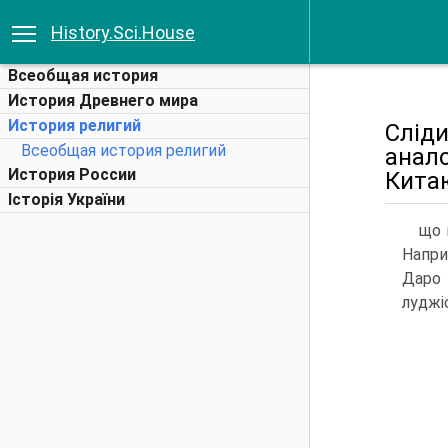
History.Sci.House
Всеобщая история
История Древнего мира
История религий
Сліди
Всеобщая история религий
ана­л
История России
Кита
Історія України
що 
Напри
Даро 
луджіс