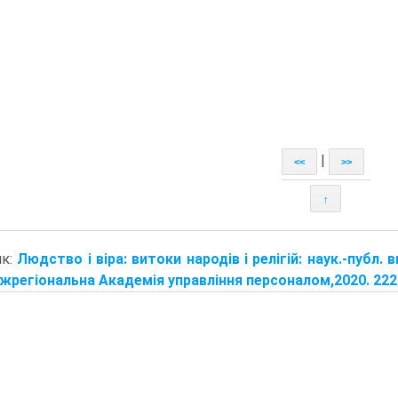
|
<<
>>
↑
ик:
Людство і віра: витоки народів і релігій: наук.-публ. ви
іжрегіональна Академія управління персоналом,2020. 2220 с