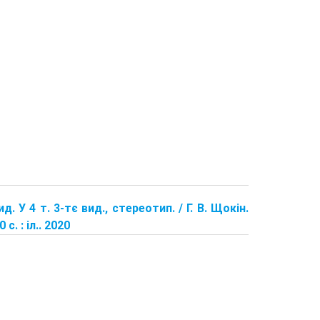
д. У 4 т. 3-тє вид., стереотип. / Г. В. Щокін.
. : іл.. 2020