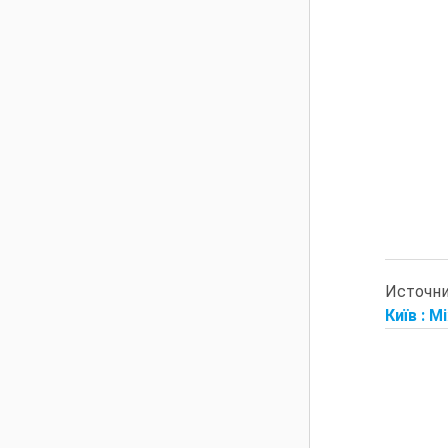
Источн
Київ : М