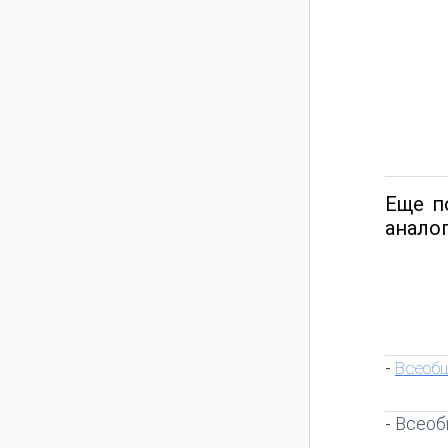
Еще по
ана­ло
Всеобщ
-
Всеоб
-