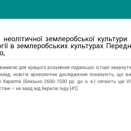
 неолітичної землеробської культури 
огії в землеробських культурах Передньо
ю,
вимагає для кращого розуміння подальшої історії звернути 
клад, новітні археологічні дослідження показу­ють, що в
і Хараппи (близько 2600-1500 рр. до н. е.) сягають ще VII
тані — на захід від берегів Інду [41].